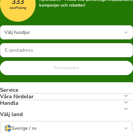
333
kampanjer och rabatter!
zooPoäng
Välj husdjur
Prenumerera
Service
Våra fördelar
Handla
Välj land
Sverige / sv