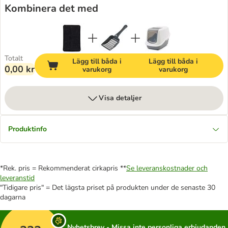
Kombinera det med
Totalt
Lägg till båda i
Lägg till båda i
0,00 kr
varukorg
varukorg
Visa detaljer
Produktinfo
*Rek. pris = Rekommenderat cirkapris **
Se leveranskostnader och
leveranstid
"Tidigare pris" = Det lägsta priset på produkten under de senaste 30
dagarna
Nyhetsbrev - Missa inte personliga erbjudanden,