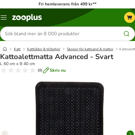
Fri hemleverans från 499 kr**
Katalogmeny
Sök
efter
produkter
Katt
Kattlådor & tillbehör
Skopor för kattsand & mattor
Kattoalet
Kattoalettmatta Advanced - Svart
L 60 cm x B 40 cm
Skriv nu
(
0
)