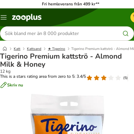
Fri hemleverans från 499 kr**
Katalogmeny
Sök
efter
produkter
Katt
Kattsand
★ Tigerino
Tigerino Premium kattströ - Almond M
Tigerino Premium kattströ - Almond
Milk & Honey
12 kg
This is a stars rating area from zero to 5: 3.4/5
(
5
)
Skriv nu