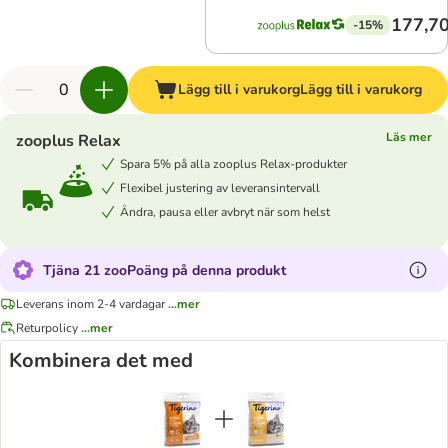
177,70
-15%
Lägg till i varukorg
Lägg till i varukorg
Läs mer
zooplus Relax
Spara 5% på alla zooplus Relax-produkter
Flexibel justering av leveransintervall
Ändra, pausa eller avbryt när som helst
Tjäna 21 zooPoäng på denna produkt
Leverans inom 2-4 vardagar
...mer
Returpolicy
...mer
Kombinera det med