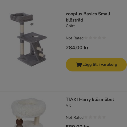
zooplus Basics Small
klösträd
Grått
Not Rated
284,00 kr
Lägg till i varukorg
TIAKI Harry klösmöbel
Vit
Not Rated