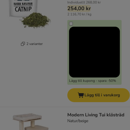
Individuellt
268,00 kr
254,00 kr
2 116,70 kr / kg
2 varianter
Lägg till kupong - spara -50%
Lägg till i varukorg
Modern Living Tui klösträd
Natur/beige