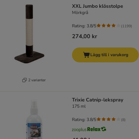
XXL Jumbo klösstolpe
Mörkgrå
Rating: 3.8/5
(
1199
)
274,00 kr
Lägg till i varukorg
2 varianter
Trixie Catnip-lekspray
175 ml
Rating: 3.8/5
(
8
)