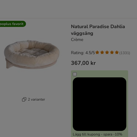
ooplus favorit
Natural Paradise Dahlia
väggsäng
Crème
Rating: 4.5/5
(
1331
)
367,00 kr
2 varianter
Lägg till kupong - spara -10%