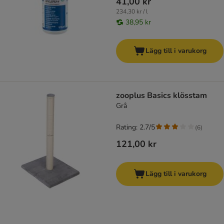
41,00 kr
234,30 kr / l
38,95 kr
Lägg till i varukorg
zooplus Basics klösstam
Grå
Rating: 2.7/5
(
6
)
121,00 kr
Lägg till i varukorg