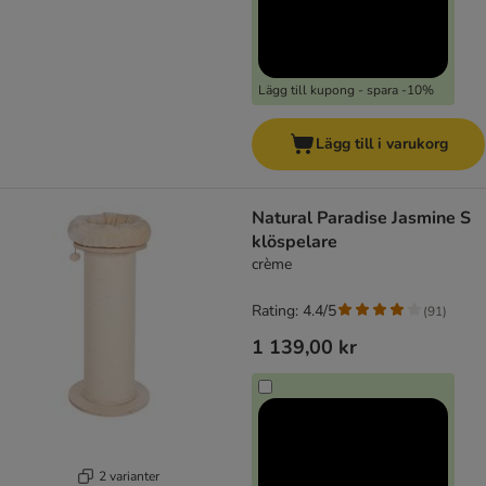
Lägg till kupong - spara -10%
Lägg till i varukorg
Natural Paradise Jasmine S
klöspelare
crème
Rating: 4.4/5
(
91
)
1 139,00 kr
2 varianter