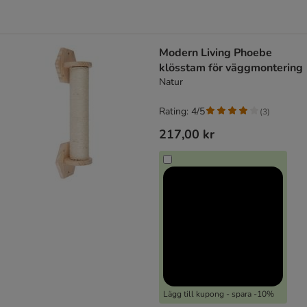
Modern Living Phoebe
klösstam för väggmontering
Natur
Rating: 4/5
(
3
)
217,00 kr
Lägg till kupong - spara -10%