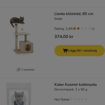
Lionto klösträd, 85 cm
beige
Rating: 2.4/5
(
5
)
374,00 kr
Lägg till i varukorg
2 varianter
Kater Kasimir kattmynta
Ekonomipack: 2 x 60 g
Not Rated