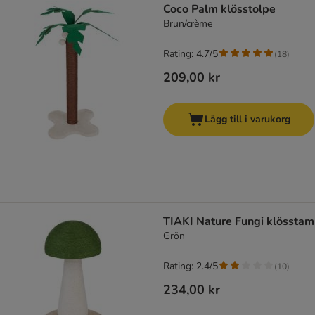
Coco Palm klösstolpe
Brun/crème
Rating: 4.7/5
(
18
)
209,00 kr
Lägg till i varukorg
TIAKI Nature Fungi klösstam
Grön
Rating: 2.4/5
(
10
)
234,00 kr