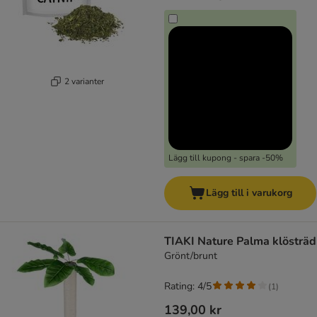
2 varianter
Lägg till kupong - spara -50%
Lägg till i varukorg
TIAKI Nature Palma klösträd
Grönt/brunt
Rating: 4/5
(
1
)
139,00 kr