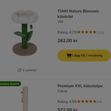
TIAKI Nature Blossom
klösträd
Vitt
Rating: 4.7/5
(
111
)
262,00 kr
Lägg till i varukorg
2 varianter
ooplus favorit
Premium XXL klösstolpe
Créme
Rating: 4.5/5
(
33
)
572,00 kr