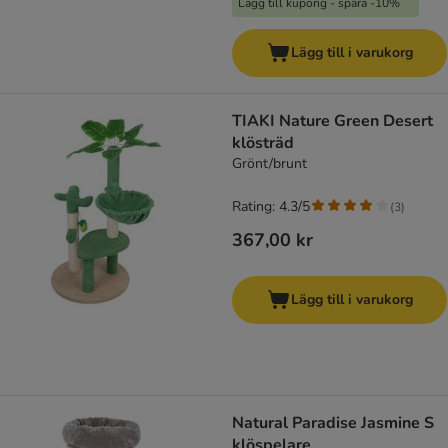
Lägg till kupong - spara -10%
Lägg till i varukorg
TIAKI Nature Green Desert
klösträd
Grönt/brunt
Rating: 4.3/5
(
3
)
367,00 kr
Lägg till i varukorg
Natural Paradise Jasmine S
klöspelare