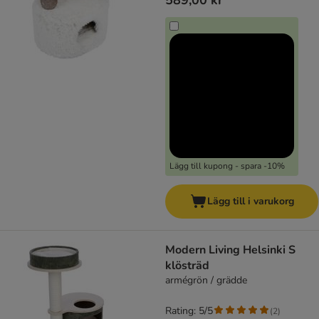
589,00 kr
Lägg till kupong - spara -10%
Lägg till i varukorg
Modern Living Helsinki S
klösträd
armégrön / grädde
Rating: 5/5
(
2
)