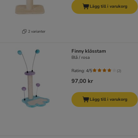
Lägg till i varukorg
2 varianter
Finny klösstam
Blå / rosa
Rating: 4/5
(
2
)
97,00 kr
Lägg till i varukorg