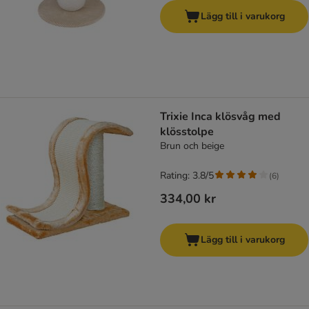
Lägg till i varukorg
Trixie Inca klösvåg med
klösstolpe
Brun och beige
Rating: 3.8/5
(
6
)
334,00 kr
Lägg till i varukorg