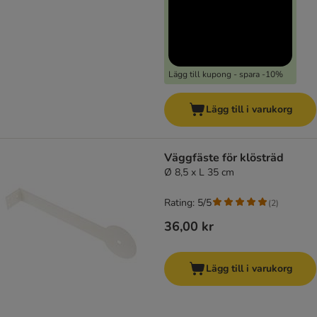
Lägg till kupong - spara -10%
Lägg till i varukorg
Väggfäste för klösträd
Ø 8,5 x L 35 cm
Rating: 5/5
(
2
)
36,00 kr
Lägg till i varukorg