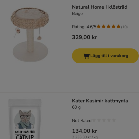
Natural Home I klösträd
Beige
Rating: 4.6/5
(
10
)
329,00 kr
Lägg till i varukorg
Kater Kasimir kattmynta
60 g
Not Rated
134,00 kr
2 233,30 kr / kg