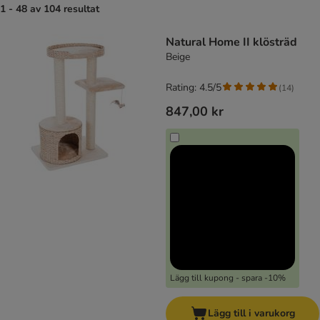
1 - 48 av 104 resultat
product items have been changed
Natural Home II klösträd
Beige
Rating: 4.5/5
(
14
)
847,00 kr
Lägg till kupong - spara -10%
Lägg till i varukorg