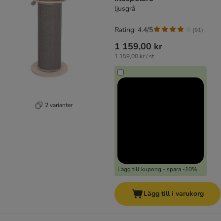
ljusgrå
Rating: 4.4/5
(
91
)
1 159,00 kr
1 159,00 kr / st
2 varianter
Lägg till kupong - spara -10%
Lägg till i varukorg