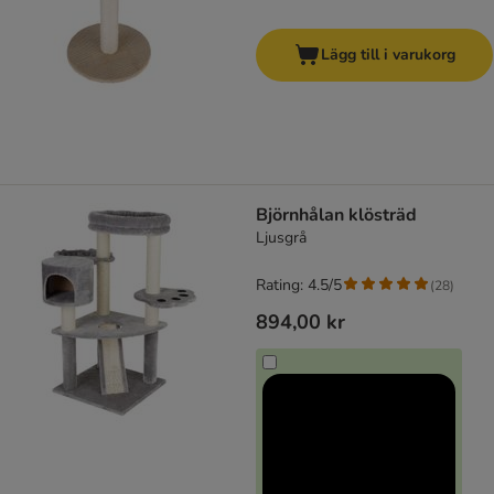
Lägg till i varukorg
Björnhålan klösträd
Ljusgrå
Rating: 4.5/5
(
28
)
894,00 kr