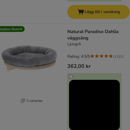
Lägg till i varukorg
ooplus favorit
Natural Paradise Dahlia
väggsäng
Ljusgrå
Rating: 4.5/5
(
1331
)
362,00 kr
2 varianter