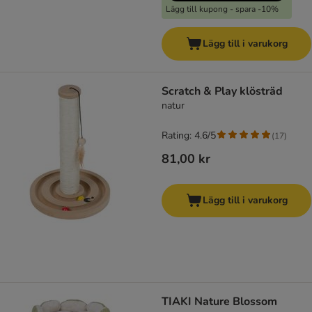
Lägg till kupong - spara -10%
Lägg till i varukorg
Scratch & Play klösträd
natur
Rating: 4.6/5
(
17
)
81,00 kr
Lägg till i varukorg
TIAKI Nature Blossom