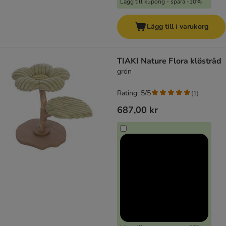
Lägg till kupong - spara -10%
Lägg till i varukorg
TIAKI Nature Flora klösträd
grön
Rating: 5/5
(
1
)
687,00 kr