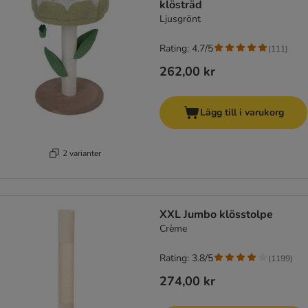
klösträd
Ljusgrönt
Rating: 4.7/5
(
111
)
262,00 kr
Lägg till i varukorg
2 varianter
XXL Jumbo klösstolpe
Crème
Rating: 3.8/5
(
1199
)
274,00 kr