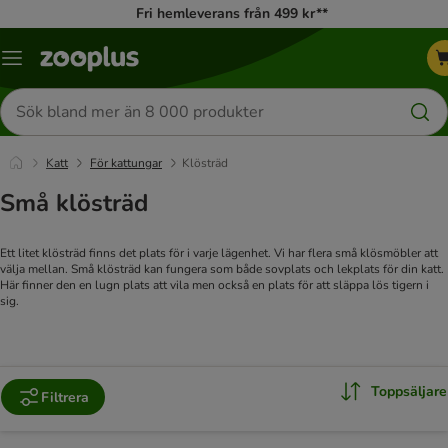
Fri hemleverans från 499 kr**
Katalogmeny
Sök
efter
produkter
Katt
För kattungar
Klösträd
Små klösträd
Ett litet klösträd finns det plats för i varje lägenhet. Vi har flera små klösmöbler att
välja mellan. Små klösträd kan fungera som både sovplats och lekplats för din katt.
Här finner den en lugn plats att vila men också en plats för att släppa lös tigern i
sig.
Toppsäljare
Filtrera