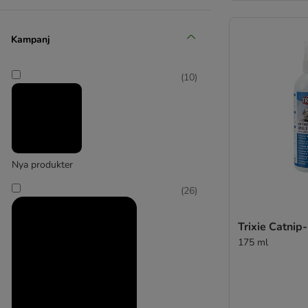
Designed by Lotte
(
4
)
Kampanj
(
10
)
District 70
(
2
)
Nya produkter
Feandrea
(
26
)
(
3
)
Trixie Catnip
175 ml
Flamingo