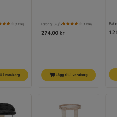
Ratin
Rating: 3.8/5
(
1196
)
(
1196
)
121
274,00 kr
ll i varukorg
Lägg till i varukorg