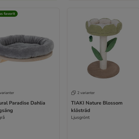
s favorit
varianter
2 varianter
ral Paradise Dahlia
TIAKI Nature Blossom
gsäng
klösträd
grå
Ljusgrönt