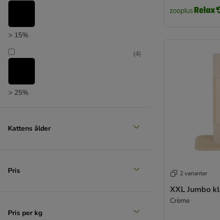
> 15%
(
4
)
> 25%
(
4
)
Kattens ålder
> 35%
(
4
)
Pris
2 varianter
XXL Jumbo kl
Crème
> 50%
Pris per kg