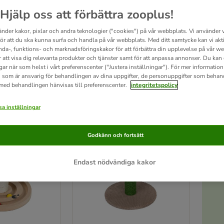
Hjälp oss att förbättra zooplus!
nns det plats för i varje lägenhet. Vi har flera små klösmöbler att välja mellan. Små k
änder kakor, pixlar och andra teknologier ("cookies") på vår webbplats. Vi använder v
så en plats för att släppa lös tigern i sig.
för att du ska kunna surfa och handla på vår webbplats. Med ditt samtycke kan vi akt
nda-, funktions- och marknadsföringskakor för att förbättra din upplevelse på vår w
r att visa dig relevanta produkter och tjänster samt för att anpassa annonser. Du kan
gar när som helst i vårt preferenscenter ("Justera inställningar"). För mer informatio
ultat
 som är ansvarig för behandlingen av dina uppgifter, de personuppgifter som behan
 med behandlingen hänvisas till preferenscenter.
integritetspolicy
ve been changed
a inställningar
Godkänn och fortsätt
Endast nödvändiga kakor