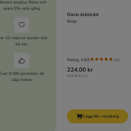
ktivera zooplus Relax och
spara 5% varje gång
Oasis klösträd
Beige
er 10 miljoner kunder litar
på oss
Rating: 4.6/5
(
18
)
224,00 kr
Över 8 000 produkter att
224,00 kr / st
välja mellan
Lägg till i varukorg