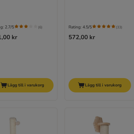
g: 2.7/5
Rating: 4.5/5
(
6
)
(
33
)
,00 kr
572,00 kr
Lägg till i varukorg
Lägg till i varukorg