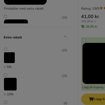
Rating: 3.8/5
Produkter med extra rabatt
41,00 kr
(
26
)
234,30 kr / l
38,95 kr
Extra rabatt
Reducerat pris
(
26
)
(
3
)
> 5%
(
26
)
zooplus favorit
Lägg till kupong 
> 10%
Lägg ti
(
6
)