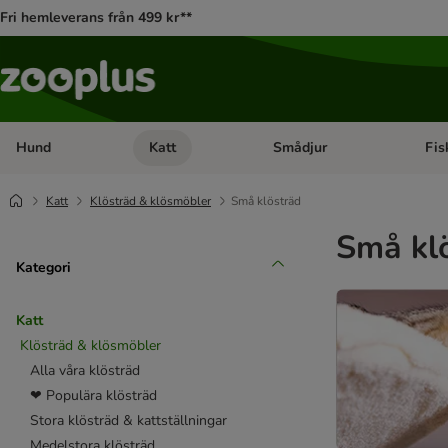
Fri hemleverans från 499 kr**
Hund
Katt
Smådjur
Fis
Open category menu: Hund
Open category menu: Katt
Open 
Katt
Klösträd & klösmöbler
Små klösträd
Små kl
Kategori
Katt
Klösträd & klösmöbler
Alla våra klösträd
❤ Populära klösträd
Stora klösträd & kattställningar
Medelstora klösträd