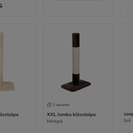
2 varianter
zoo
össtolpe
XXL Jumbo klösstolpe
Grå
Mörkgrå