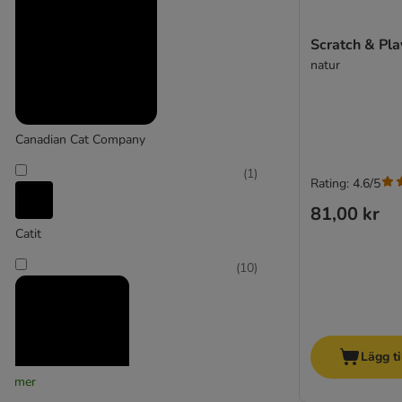
Set med klösträd
Scratch & Pla
Karlie
natur
Canadian Cat Company
(
1
)
Rating: 4.6/5
81,00 kr
Catit
(
10
)
Lägg ti
mer