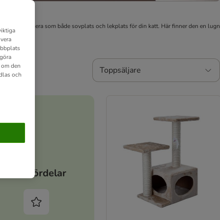
lösträd kan fungera som både sovplats och lekplats för din katt. Här finner den en lugn
iktiga
ivera
ebbplats
 göra
n om den
Toppsäljare
dlas och
Dina fördelar