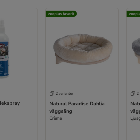
zooplus favorit
zooplu
2 varianter
2 
-lekspray
Natural Paradise Dahlia
Natu
väggsäng
väg
Crème
Ljus