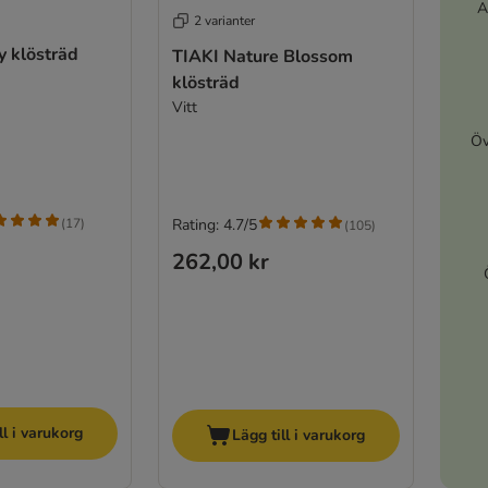
A
2 varianter
y klösträd
TIAKI Nature Blossom
klösträd
Vitt
Öv
(
17
)
Rating: 4.7/5
(
105
)
262,00 kr
ll i varukorg
Lägg till i varukorg