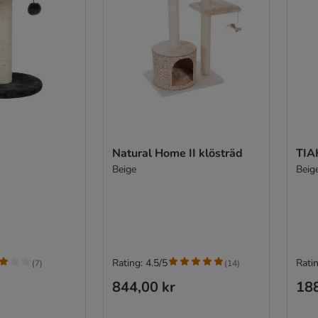
Natural Home II klösträd
TIA
Beige
Beig
Rating: 4.5/5
Ratin
(
7
)
(
14
)
844,00 kr
188