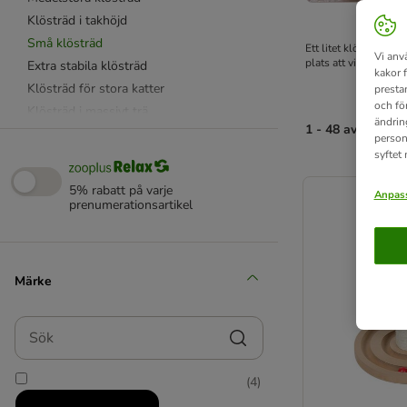
Klösträd i takhöjd
Små klösträd
Ett litet klösträd fi
Vi anv
plats att vila men ock
Extra stabila klösträd
kakor 
Klösträd för stora katter
presta
och fö
Klösträd i massivt trä
ändrin
1 - 48 av 104 res
Klösträd för utomhusbruk
person
syftet
Väggklösträd
product items ha
Billiga klösträd
5% rabatt på varje
Anpass
Klösträd kattunge
prenumerationsartikel
Klöstunnor
Klöspelare
Klösbrädor, klösmattor och klösleksaker
Märke
Wellpapp & kartong
Catit klösmöbler
Sök
Natural Paradise klösträd
Modern Living
(
4
)
TIAKI klösträd
Banana leaf & vattenhyacint