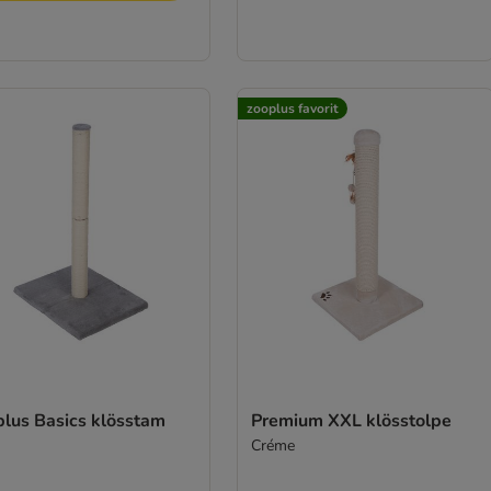
zooplus favorit
plus Basics klösstam
Premium XXL klösstolpe
Créme