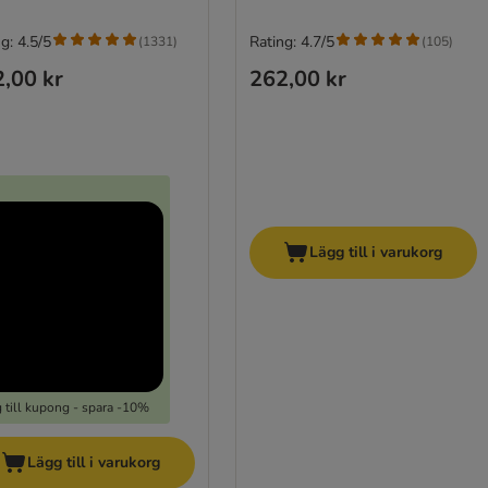
g: 4.5/5
Rating: 4.7/5
(
1331
)
(
105
)
,00 kr
262,00 kr
Lägg till i varukorg
 till kupong - spara -10%
Lägg till i varukorg