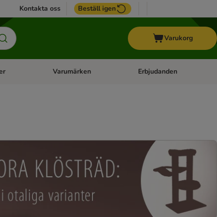
Kontakta oss
Beställ igen
Varukorg
er
Varumärken
Erbjudanden
menu: Häst
Open category menu: Veterinärfoder
Open category menu: Varum