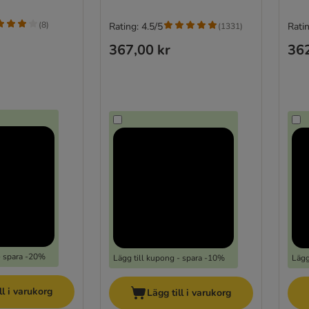
(
8
)
Rating: 4.5/5
Ratin
(
1331
)
367,00 kr
362
- spara -20%
Lägg till kupong - spara -10%
Lägg
ll i varukorg
Lägg till i varukorg