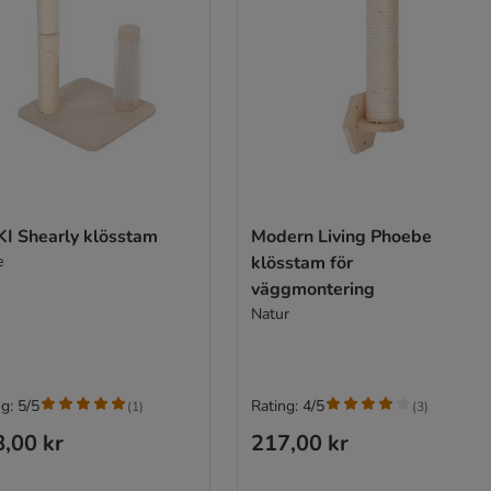
KI Shearly klösstam
Modern Living Phoebe
e
klösstam för
väggmontering
Natur
g: 5/5
Rating: 4/5
(
1
)
(
3
)
,00 kr
217,00 kr