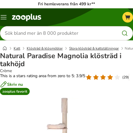
Fri hemleverans från 499 kr**
Katalogmeny
Sök
efter
produkter
Katt
Klösträd & klösmöbler
Stora klösträd & kattställningar
Natur
Natural Paradise Magnolia klösträd i
takhöjd
Crème
This is a stars rating area from zero to 5: 3.9/5
(
29
)
Skriv nu
zooplus favorit