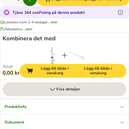
Tjäna 164 zooPoäng på denna produkt
Leverans inom 2-4 vardagar
...mer
Returpolicy
...mer
Kombinera det med
Totalt
Lägg till båda i
Lägg till båda i
0,00 kr
varukorg
varukorg
Visa detaljer
Produktinfo
Dokument