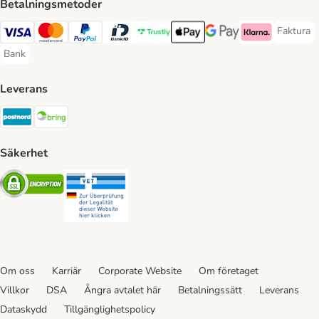
Betalningsmetoder
Faktura
Faktura 
Visa Payment Method
Mastercard Payment Method
PayPal Payment Method
BankID Payment Method
Trustly Payment Method
Apple Pay Payment Method
Googple Pay Payment M
Klarna Payment 
Bank
Bank Payment Method
Leverans
Postnord Shipping Method
Bring Shipping Method
Säkerhet
Security
Security
Om oss
Karriär
Corporate Website
Om företaget
Villkor
DSA
Ångra avtalet här
Betalningssätt
Leverans
Dataskydd
Tillgänglighetspolicy