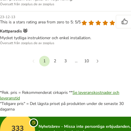
Översatt från zooplus.de av zooplus
23-12-13
This is a stars rating area from zero to 5: 5/5
Kattparadis 😻
Mycket tydliga instruktioner och enkel installation.
Översatt från zooplus.de av zooplus
1
2
3
...
10
Föregående
Nästa
*Rek. pris = Rekommenderat cirkapris **
Se leveranskostnader och
leveranstid
"Tidigare pris" = Det lägsta priset på produkten under de senaste 30
dagarna
333
Nyhetsbrev - Missa inte personliga erbjudanden,