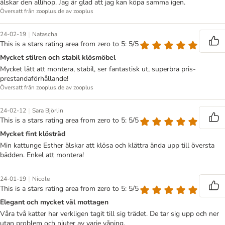
älskar den allihop. Jag är glad att jag kan köpa samma igen.
Översatt från zooplus.de av zooplus
|
24-02-19
Natascha
This is a stars rating area from zero to 5: 5/5
Mycket stilren och stabil klösmöbel
Mycket lätt att montera, stabil, ser fantastisk ut, superbra pris-
prestandaförhållande!
Översatt från zooplus.de av zooplus
|
24-02-12
Sara Björlin
This is a stars rating area from zero to 5: 5/5
Mycket fint klösträd
Min kattunge Esther älskar att klösa och klättra ända upp till översta
bädden. Enkel att montera!
|
24-01-19
Nicole
This is a stars rating area from zero to 5: 5/5
Elegant och mycket väl mottagen
Våra två katter har verkligen tagit till sig trädet. De tar sig upp och ner
utan problem och njuter av varje våning.