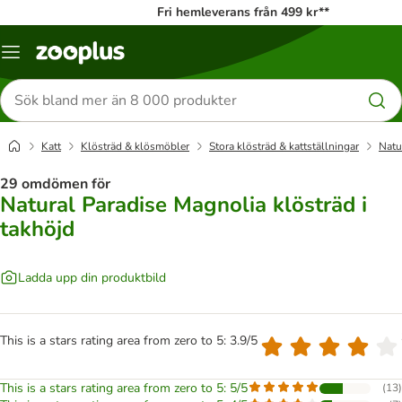
Fri hemleverans från 499 kr**
Katalogmeny
Sök
efter
produkter
Katt
Klösträd & klösmöbler
Stora klösträd & kattställningar
Natu
29 omdömen för
Natural Paradise Magnolia klösträd i
takhöjd
Ladda upp din produktbild
This is a stars rating area from zero to 5: 3.9/5
This is a stars rating area from zero to 5: 5/5
(
13
)