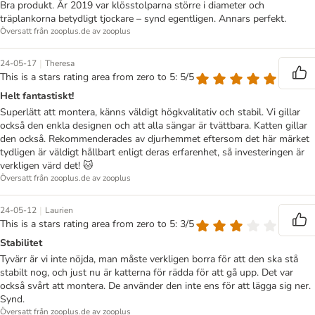
Bra produkt. År 2019 var klösstolparna större i diameter och
träplankorna betydligt tjockare – synd egentligen. Annars perfekt.
Översatt från zooplus.de av zooplus
|
24-05-17
Theresa
This is a stars rating area from zero to 5: 5/5
Helt fantastiskt!
Superlätt att montera, känns väldigt högkvalitativ och stabil. Vi gillar
också den enkla designen och att alla sängar är tvättbara. Katten gillar
den också. Rekommenderades av djurhemmet eftersom det här märket
tydligen är väldigt hållbart enligt deras erfarenhet, så investeringen är
verkligen värd det! 🐱
Översatt från zooplus.de av zooplus
|
24-05-12
Laurien
This is a stars rating area from zero to 5: 3/5
Stabilitet
Tyvärr är vi inte nöjda, man måste verkligen borra för att den ska stå
stabilt nog, och just nu är katterna för rädda för att gå upp. Det var
också svårt att montera. De använder den inte ens för att lägga sig ner.
Synd.
Översatt från zooplus.de av zooplus