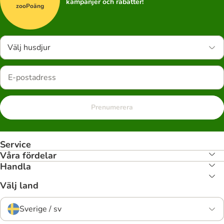
kampanjer och rabatter!
zooPoäng
Välj husdjur
Prenumerera
Service
Våra fördelar
Handla
Välj land
Sverige / sv