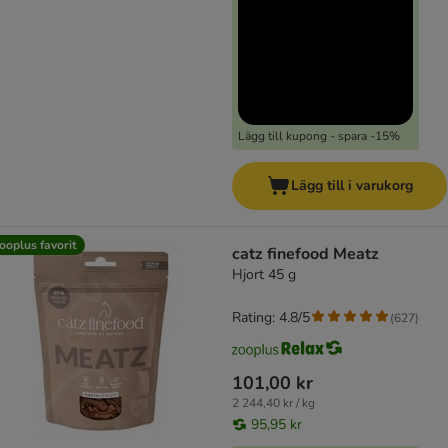
Lägg till kupong - spara -15%
Lägg till i varukorg
ooplus favorit
catz finefood Meatz
Hjort 45 g
Rating: 4.8/5
(
627
)
101,00 kr
2 244,40 kr / kg
95,95 kr