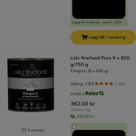
Lägg till kupong - spara -15%
Lägg till i varukorg
catz finefood Pure 6 x 800
g/750 g
Känguru (6 x 800 g)
Rating: 3.9/5
(
28
)
362,00 kr
75,40 kr / kg
343,90 kr
5 varianter