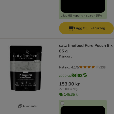
Lägg till kupong - spara -15%
Lägg till i varukorg
catz finefood Pure Pouch 8 x
85 g
Känguru
Rating: 4.1/5
(
238
)
153,00 kr
225,00 kr / kg
145,35 kr
6 varianter