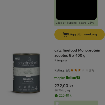
Lägg till kupong - spara -15%
Lägg till i varukorg
catz finefood Monoprotein
zooplus 6 x 400 g
Känguru
Rating: 3/5
(
67
)
232,00 kr
96,70 kr / kg
220,40 kr