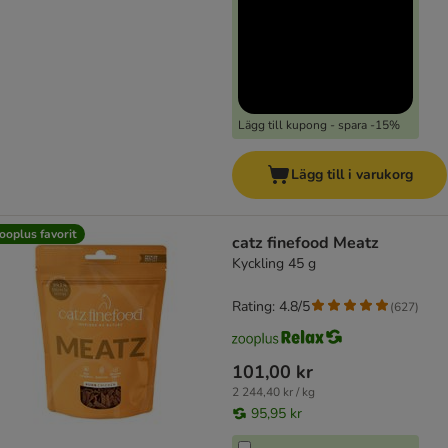
Lägg till kupong - spara -15%
Lägg till i varukorg
ooplus favorit
catz finefood Meatz
Kyckling 45 g
Rating: 4.8/5
(
627
)
101,00 kr
2 244,40 kr / kg
95,95 kr