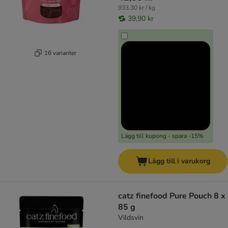
933,30 kr / kg
39,90 kr
16 varianter
Lägg till kupong - spara -15%
Lägg till i varukorg
catz finefood Pure Pouch 8 x
85 g
Vildsvin