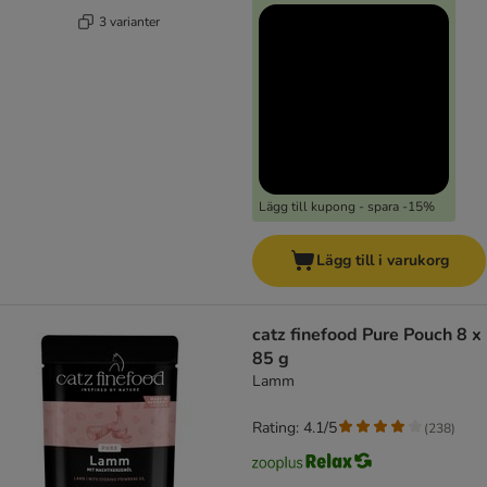
3 varianter
Lägg till kupong - spara -15%
Lägg till i varukorg
catz finefood Pure Pouch 8 x
85 g
Lamm
Rating: 4.1/5
(
238
)