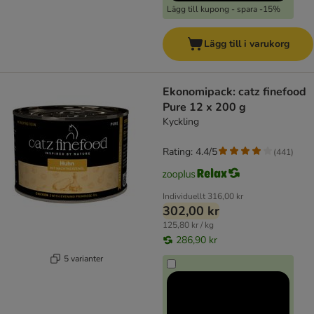
Lägg till kupong - spara -15%
Lägg till i varukorg
Ekonomipack: catz finefood
Pure 12 x 200 g
Kyckling
Rating: 4.4/5
(
441
)
Individuellt
316,00 kr
302,00 kr
125,80 kr / kg
286,90 kr
5 varianter