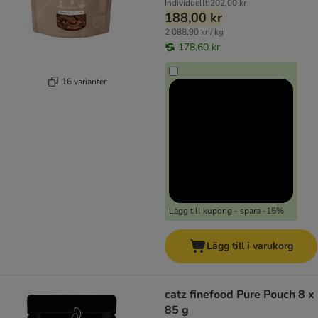
Individuellt
202,00 kr
188,00 kr
2 088,90 kr / kg
178,60 kr
16 varianter
Lägg till kupong - spara -15%
Lägg till i varukorg
catz finefood Pure Pouch 8 x
85 g