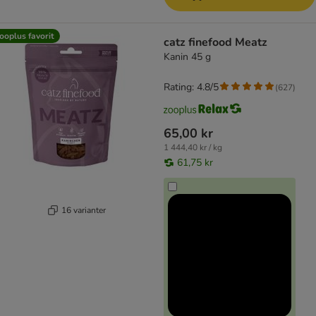
ooplus favorit
catz finefood Meatz
Kanin 45 g
Rating: 4.8/5
(
627
)
65,00 kr
1 444,40 kr / kg
61,75 kr
16 varianter