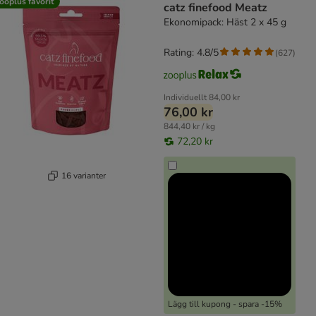
ooplus favorit
catz finefood Meatz
Ekonomipack: Häst 2 x 45 g
Rating: 4.8/5
(
627
)
Individuellt
84,00 kr
76,00 kr
844,40 kr / kg
72,20 kr
16 varianter
Lägg till kupong - spara -15%