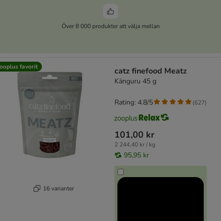
Över 8 000 produkter att välja mellan
ooplus favorit
catz finefood Meatz
Känguru 45 g
Rating: 4.8/5
(
627
)
101,00 kr
2 244,40 kr / kg
95,95 kr
16 varianter