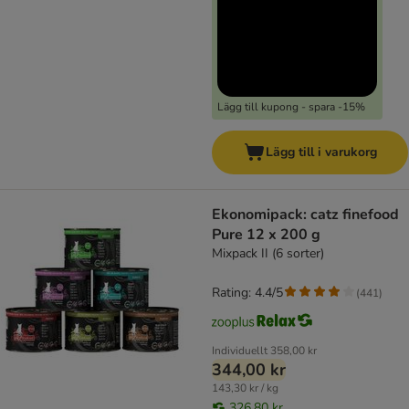
Lägg till kupong - spara -15%
Lägg till i varukorg
Ekonomipack: catz finefood
Pure 12 x 200 g
Mixpack II (6 sorter)
Rating: 4.4/5
(
441
)
Individuellt
358,00 kr
344,00 kr
143,30 kr / kg
326,80 kr