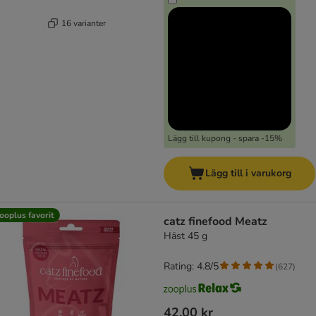
16 varianter
Lägg till kupong - spara -15%
Lägg till i varukorg
ooplus favorit
catz finefood Meatz
Häst 45 g
Rating: 4.8/5
(
627
)
42,00 kr