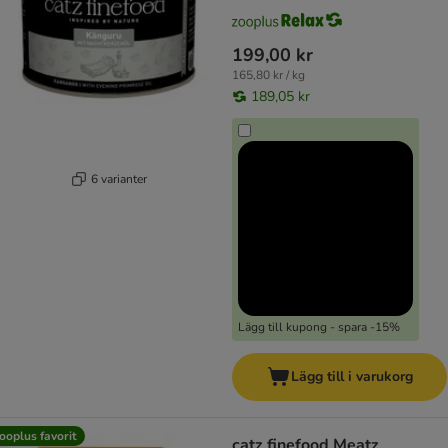
199,00 kr
165,80 kr / kg
189,05 kr
6 varianter
Lägg till kupong - spara -15%
Lägg till i varukorg
ooplus favorit
catz finefood Meatz