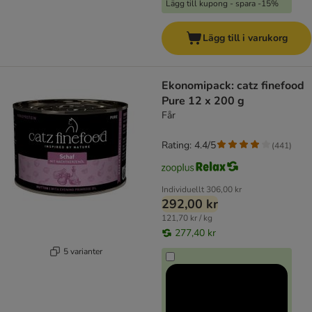
Lägg till kupong - spara -15%
Lägg till i varukorg
Ekonomipack: catz finefood
Pure 12 x 200 g
Får
Rating: 4.4/5
(
441
)
Individuellt
306,00 kr
292,00 kr
121,70 kr / kg
277,40 kr
5 varianter