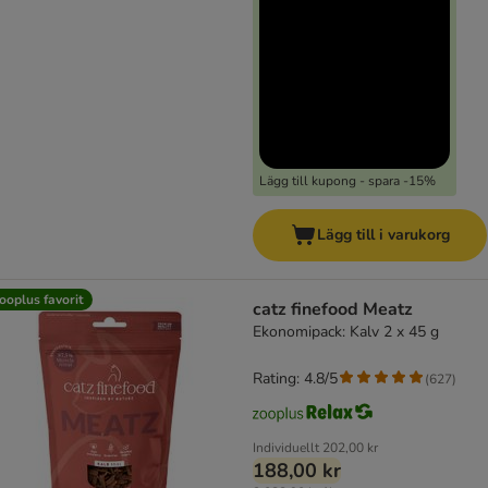
Lägg till kupong - spara -15%
Lägg till i varukorg
ooplus favorit
catz finefood Meatz
Ekonomipack: Kalv 2 x 45 g
Rating: 4.8/5
(
627
)
Individuellt
202,00 kr
188,00 kr