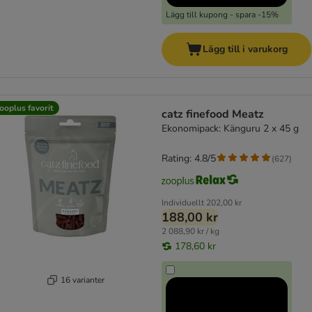
Lägg till kupong - spara -15%
Lägg till i varukorg
ooplus favorit
catz finefood Meatz
Ekonomipack: Känguru 2 x 45 g
Rating: 4.8/5
(
627
)
Individuellt
202,00 kr
188,00 kr
2 088,90 kr / kg
178,60 kr
16 varianter