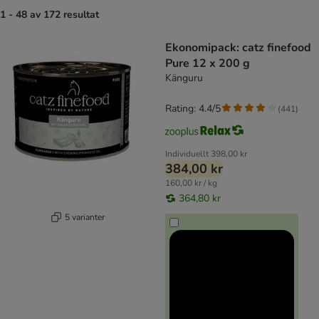
1 - 48 av 172 resultat
product items have been changed
Ekonomipack: catz finefood
Pure 12 x 200 g
Känguru
Rating: 4.4/5
(
441
)
Individuellt
398,00 kr
384,00 kr
160,00 kr / kg
364,80 kr
5 varianter