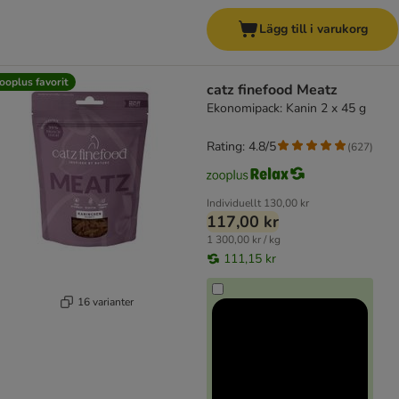
Lägg till i varukorg
ooplus favorit
catz finefood Meatz
Ekonomipack: Kanin 2 x 45 g
Rating: 4.8/5
(
627
)
Individuellt
130,00 kr
117,00 kr
1 300,00 kr / kg
111,15 kr
16 varianter