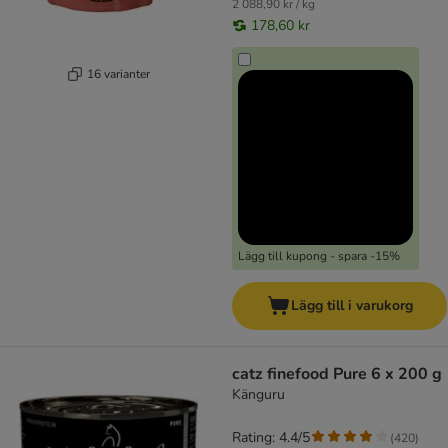
2 088,90 kr / kg
178,60 kr
16 varianter
Lägg till kupong - spara -15%
Lägg till i varukorg
catz finefood Pure 6 x 200 g
Känguru
Rating: 4.4/5
(
420
)