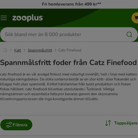
Fri hemleverans från 499 kr**
Katalogmeny
Sök
efter
produkter
Katt
Spannmålsfritt
Catz Finefood
Spannmålsfritt foder från Catz Finefood
catz finefood är en väl avvägd finkost med naturligt innehåll, helt i linje med katters
naturliga näringsbehov. De olika sorterna består av en stor kött- eller fiskandel och
tillagas helt utan spannmål. Köttet härstammar från tyskt produktion och fisken
fiskas hållbart. catz finefood tillverkas uteslutande i Tyskland. Viktiga
näringsämnen och essentiella fettsyror bevaras genom den skonsamma
tillverkningsprocessen där inga konstgjorda ämnen tillsätts.
Toppsäljare
Filtrera