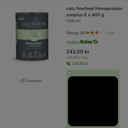
catz finefood Monoprotein
zooplus 6 x 400 g
Vildsvin
Rating: 3/5
(
67
)
242,00 kr
100,80 kr / kg
229,90 kr
3 varianter