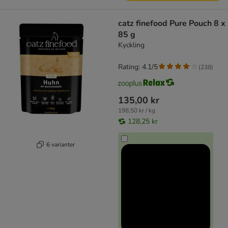
catz finefood Pure Pouch 8 x
85 g
Kyckling
Rating: 4.1/5
(
238
)
135,00 kr
198,50 kr / kg
128,25 kr
6 varianter