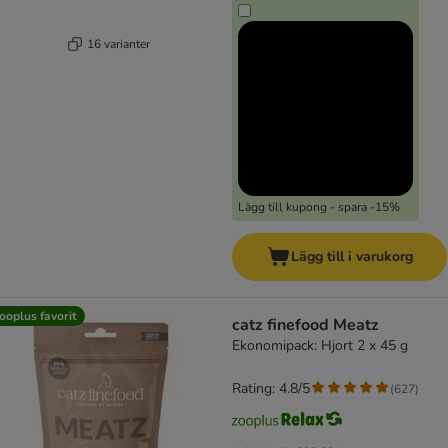
16 varianter
Lägg till kupong - spara -15%
Lägg till i varukorg
ooplus favorit
catz finefood Meatz
Ekonomipack: Hjort 2 x 45 g
Rating: 4.8/5
(
627
)