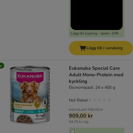
Lägg till kupong - spara -10%
Lägg till i varukorg
y
Eukanuba Special Care
Adult Mono-Protein med
kyckling
Ekonomipack: 24 x 400 g
Not Rated
Individuellt
936,00 kr
909,00 kr
94,70 kr / kg