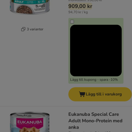
Individuellt
936,00 kr
909,00 kr
94,70 kr / kg
3 varianter
Lägg till kupong - spara -10%
Lägg till i varukorg
Eukanuba Special Care
Adult Mono-Protein med
anka