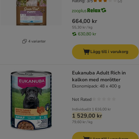
Rating: 3/5
(
2
)
664,00 kr
55,30 kr / kg
630,80 kr
4 varianter
Lägg till i varukorg
Eukanuba Adult Rich in
kalkon med morötter
Ekonomipack: 48 x 400 g
Not Rated
Individuellt
1 616,00 kr
1 529,00 kr
79,60 kr / kg