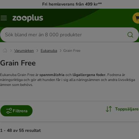
Fri hemleverans från 499 kr**
Katalogmeny
Sök
efter
produkter
Varumärken
Eukanuba
Grain Free
Grain Free
Eukanuba Grain Free är
spannmålsfria
och
lågallergena foder.
Fodrena är
näringsriktiga och gör att hunden får i sig alla näringsämnen och andra livsviktiga
ämnen som behövs.
Toppsäljare
Filtrera
1 - 48 av 55 resultat