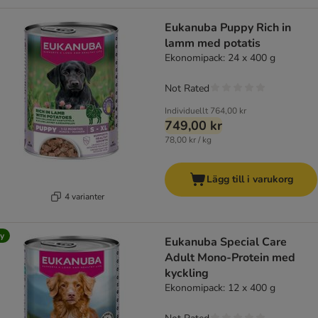
Eukanuba Puppy Rich in
lamm med potatis
Ekonomipack: 24 x 400 g
Not Rated
Individuellt
764,00 kr
749,00 kr
78,00 kr / kg
Lägg till i varukorg
4 varianter
y
Eukanuba Special Care
Adult Mono-Protein med
kyckling
Ekonomipack: 12 x 400 g