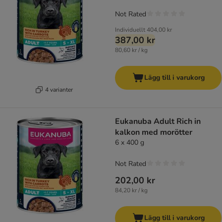
Not Rated
Individuellt
404,00 kr
387,00 kr
80,60 kr / kg
Lägg till i varukorg
4 varianter
Eukanuba Adult Rich in
kalkon med morötter
6 x 400 g
Not Rated
202,00 kr
84,20 kr / kg
Lägg till i varukorg