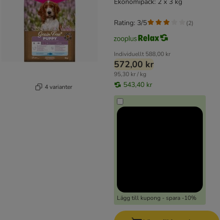
Ekonomipack: 2 x 3 kg
Rating: 3/5
(
2
)
Individuellt
588,00 kr
572,00 kr
95,30 kr / kg
543,40 kr
4 varianter
Lägg till kupong - spara -10%