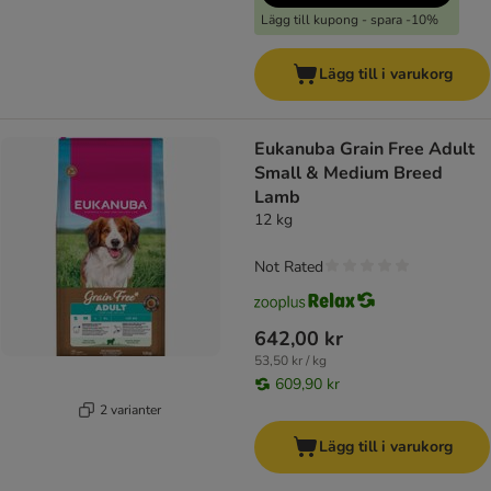
Lägg till kupong - spara -10%
Lägg till i varukorg
Eukanuba Grain Free Adult
Small & Medium Breed
Lamb
12 kg
Not Rated
642,00 kr
53,50 kr / kg
609,90 kr
2 varianter
Lägg till i varukorg