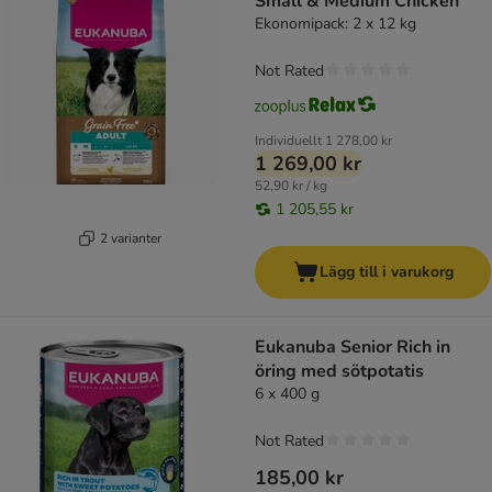
Small & Medium Chicken
Ekonomipack: 2 x 12 kg
Not Rated
Individuellt
1 278,00 kr
1 269,00 kr
52,90 kr / kg
1 205,55 kr
2 varianter
Lägg till i varukorg
Eukanuba Senior Rich in
öring med sötpotatis
6 x 400 g
Not Rated
185,00 kr