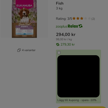
Fish
3 kg
Rating: 3/5
(
2
)
294,00 kr
98,00 kr / kg
279,30 kr
4 varianter
Lägg till kupong - spara -10%