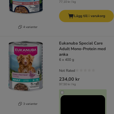
77,10 kr / kg
Lägg till i varukorg
4 varianter
Eukanuba Special Care
Adult Mono-Protein med
anka
6 x 400 g
Not Rated
234,00 kr
97,50 kr / kg
3 varianter