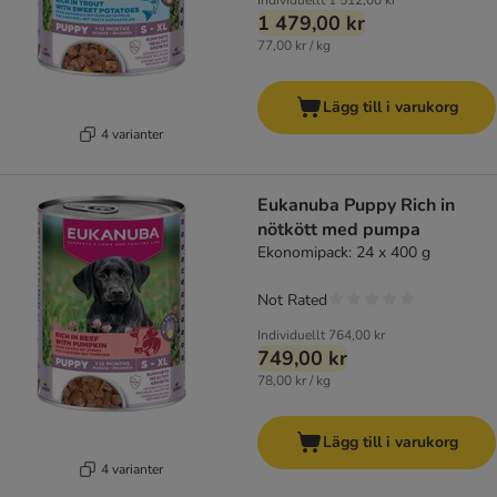
Individuellt
1 512,00 kr
1 479,00 kr
77,00 kr / kg
Lägg till i varukorg
4 varianter
Eukanuba Puppy Rich in
nötkött med pumpa
Ekonomipack: 24 x 400 g
Not Rated
Individuellt
764,00 kr
749,00 kr
78,00 kr / kg
Lägg till i varukorg
4 varianter