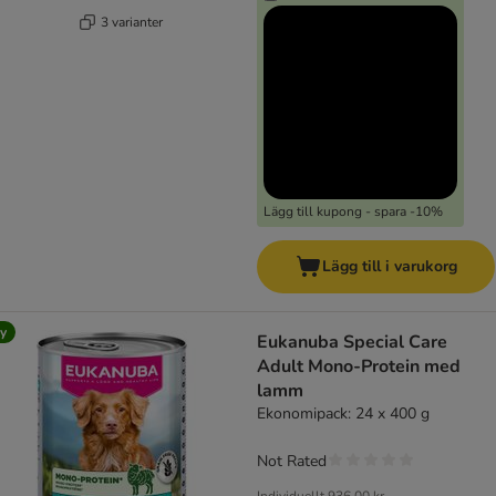
3 varianter
Lägg till kupong - spara -10%
Lägg till i varukorg
y
Eukanuba Special Care
Adult Mono-Protein med
lamm
Ekonomipack: 24 x 400 g
Not Rated