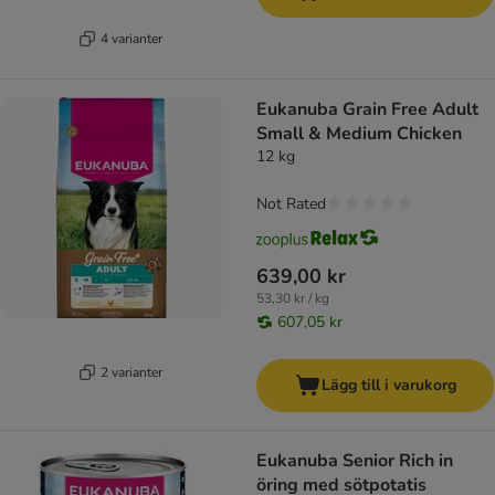
4 varianter
Eukanuba Grain Free Adult
Small & Medium Chicken
12 kg
Not Rated
639,00 kr
53,30 kr / kg
607,05 kr
2 varianter
Lägg till i varukorg
Eukanuba Senior Rich in
öring med sötpotatis