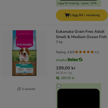
Lägg till kupong - spara -10%
Lägg till i varukorg
Eukanuba Grain Free Adult
Small & Medium Ocean Fish
3 kg
Rating: 4.5/5
(
53
)
199,00 kr
66,30 kr / kg
189,05 kr
4 varianter