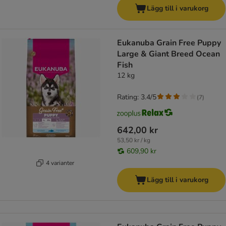
Lägg till i varukorg
Eukanuba Grain Free Puppy
Large & Giant Breed Ocean
Fish
12 kg
Rating: 3.4/5
(
7
)
642,00 kr
53,50 kr / kg
609,90 kr
4 varianter
Lägg till i varukorg