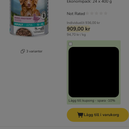
Ekonomipack: 24 x 400 g
Not Rated
Individuellt
936,00 kr
909,00 kr
94,70 kr / kg
3 varianter
Lägg till kupong - spara -10%
Lägg till i varukorg