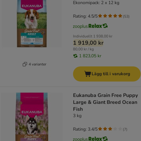
Ekonomipack: 2 x 12 kg
Rating: 4.5/5
(
53
)
Individuellt
1 938,00 kr
1 919,00 kr
80,00 kr / kg
1 823,05 kr
4 varianter
Lägg till i varukorg
Eukanuba Grain Free Puppy
Large & Giant Breed Ocean
Fish
3 kg
Rating: 3.4/5
(
7
)