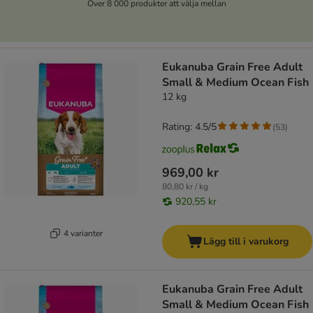
Över 8 000 produkter att välja mellan
Eukanuba Grain Free Adult
Small & Medium Ocean Fish
12 kg
Rating: 4.5/5
(
53
)
969,00 kr
80,80 kr / kg
920,55 kr
4 varianter
Lägg till i varukorg
Eukanuba Grain Free Adult
Small & Medium Ocean Fish