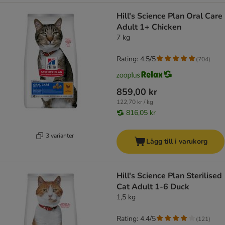
Hill's Science Plan Oral Care
Adult 1+ Chicken
7 kg
Rating: 4.5/5
(
704
)
859,00 kr
122,70 kr / kg
816,05 kr
3 varianter
Lägg till i varukorg
Hill's Science Plan Sterilised
Cat Adult 1-6 Duck
1,5 kg
Rating: 4.4/5
(
121
)