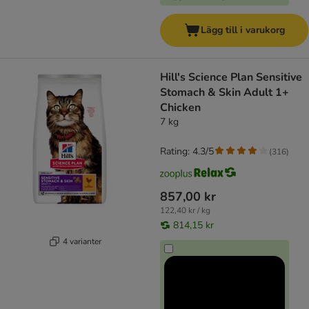
Lägg till i varukorg
Hill's Science Plan Sensitive
Stomach & Skin Adult 1+
Chicken
7 kg
Rating: 4.3/5
(
316
)
857,00 kr
122,40 kr / kg
814,15 kr
4 varianter