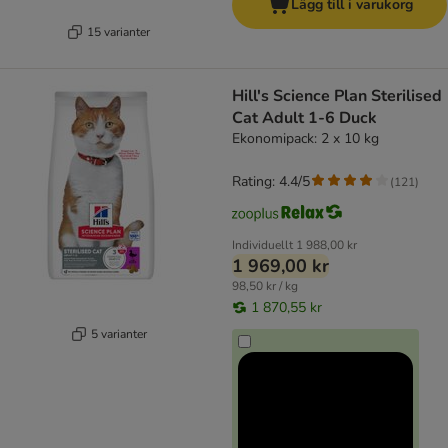
Lägg till i varukorg
15 varianter
Hill's Science Plan Sterilised
Cat Adult 1-6 Duck
Ekonomipack: 2 x 10 kg
Rating: 4.4/5
(
121
)
Individuellt
1 988,00 kr
1 969,00 kr
98,50 kr / kg
1 870,55 kr
5 varianter