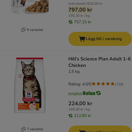
Individuellt
816,00 kr
797,00 kr
195,30 kr / kg
757,15 kr
9 varianter
Lägg till i varukorg
Hill's Science Plan Adult 1-6
Chicken
1,5 kg
Rating: 4.5/5
(
728
)
224,00 kr
149,30 kr / kg
212,80 kr
7 varianter