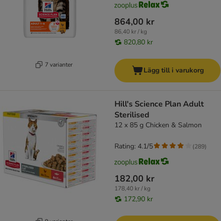
864,00 kr
86,40 kr / kg
820,80 kr
7 varianter
Lägg till i varukorg
Hill's Science Plan Adult
Sterilised
12 x 85 g Chicken & Salmon
Rating: 4.1/5
(
289
)
182,00 kr
178,40 kr / kg
172,90 kr