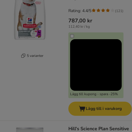
Rating: 4.4/5
(
121
)
787,00 kr
112,40 kr / kg
5 varianter
Lägg till kupong - spara -25%
Lägg till i varukorg
Hill's Science Plan Sensitive