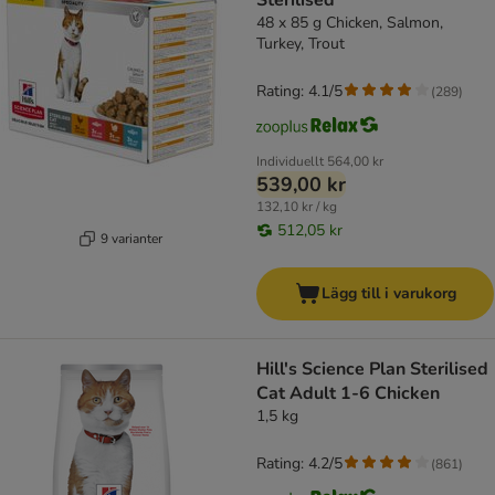
Sterilised
48 x 85 g Chicken, Salmon,
Turkey, Trout
Rating: 4.1/5
(
289
)
Individuellt
564,00 kr
539,00 kr
132,10 kr / kg
512,05 kr
9 varianter
Lägg till i varukorg
Hill's Science Plan Sterilised
Cat Adult 1-6 Chicken
1,5 kg
Rating: 4.2/5
(
861
)