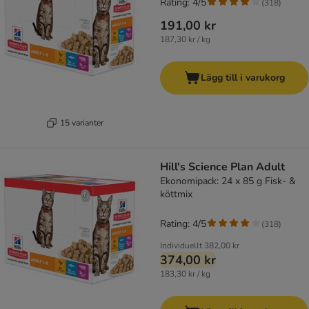
Rating: 4/5
(
318
)
191,00 kr
187,30 kr / kg
Lägg till i varukorg
15 varianter
Hill's Science Plan Adult
Ekonomipack: 24 x 85 g Fisk- &
köttmix
Rating: 4/5
(
318
)
Individuellt
382,00 kr
374,00 kr
183,30 kr / kg