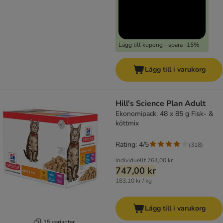
Lägg till kupong - spara -15%
Lägg till i varukorg
Hill's Science Plan Adult
Ekonomipack: 48 x 85 g Fisk- &
köttmix
Rating: 4/5
(
318
)
Individuellt
764,00 kr
747,00 kr
183,10 kr / kg
Lägg till i varukorg
15 varianter