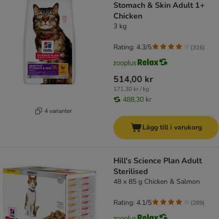
Stomach & Skin Adult 1+
Chicken
3 kg
Rating: 4.3/5
(
316
)
514,00 kr
171,30 kr / kg
488,30 kr
4 varianter
Lägg till i varukorg
Hill's Science Plan Adult
Sterilised
48 x 85 g Chicken & Salmon
Rating: 4.1/5
(
289
)