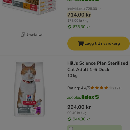
Individuellt
728,00 kr
714,00 kr
175,00 kr / kg
678,30 kr
9 varianter
Lägg till i varukorg
Hill's Science Plan Sterilised
Cat Adult 1-6 Duck
10 kg
Rating: 4.4/5
(
121
)
994,00 kr
99,40 kr / kg
944,30 kr