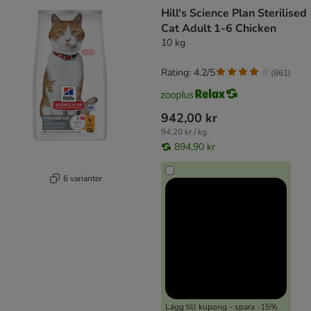
product items have been changed
Hill's Science Plan Sterilised
Cat Adult 1-6 Chicken
10 kg
Rating: 4.2/5
(
861
)
942,00 kr
94,20 kr / kg
894,90 kr
6 varianter
Lägg till kupong - spara -15%