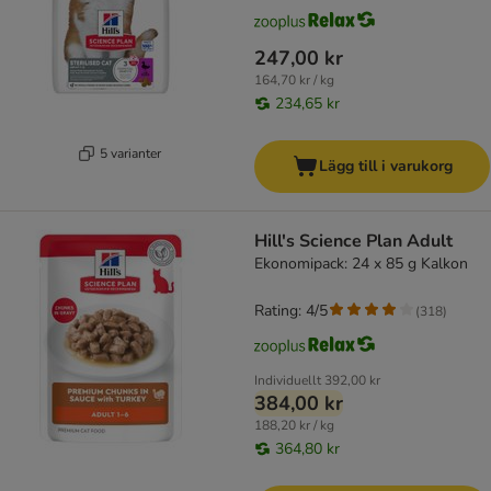
247,00 kr
164,70 kr / kg
234,65 kr
5 varianter
Lägg till i varukorg
Hill's Science Plan Adult
Ekonomipack: 24 x 85 g Kalkon
Rating: 4/5
(
318
)
Individuellt
392,00 kr
384,00 kr
188,20 kr / kg
364,80 kr