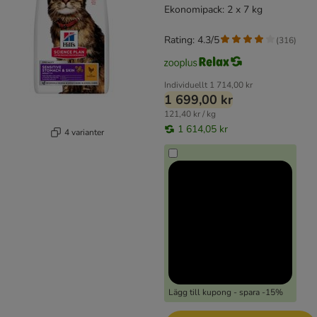
Ekonomipack: 2 x 7 kg
Rating: 4.3/5
(
316
)
Individuellt
1 714,00 kr
1 699,00 kr
121,40 kr / kg
1 614,05 kr
4 varianter
Lägg till kupong - spara -15%