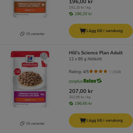
196,00 kr
192,20 kr / kg
186,20 kr
Lägg till i varukorg
15 varianter
Hill's Science Plan Adult
12 x 85 g Nötkött
Rating: 4/5
(
318
)
207,00 kr
202,90 kr / kg
196,65 kr
Lägg till i varukorg
15 varianter