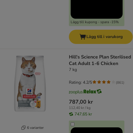
Lägg till kupong - spara -15%
Lägg till i varukorg
Hill's Science Plan Sterilised
Cat Adult 1-6 Chicken
7 kg
Rating: 4.2/5
(
861
)
787,00 kr
112,40 kr / kg
747,65 kr
6 varianter