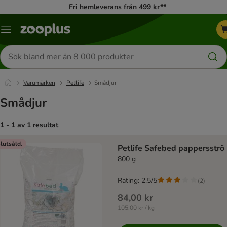
Fri hemleverans från 499 kr**
Katalogmeny
Sök
efter
produkter
Varumärken
Petlife
Smådjur
Smådjur
1 - 1 av 1 resultat
product items have been changed
lutsåld.
Petlife Safebed pappersströ
800 g
Rating: 2.5/5
(
2
)
84,00 kr
105,00 kr / kg