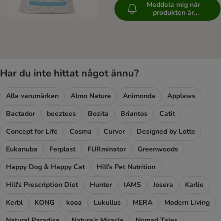
Meddela mig när
produkten är
tillgänglig
Har du inte hittat något ännu?
Alla varumärken
Almo Nature
Animonda
Applaws
Bactador
beeztees
Bozita
Briantos
Catit
Concept for Life
Cosma
Curver
Designed by Lotte
Eukanuba
Ferplast
FURminator
Greenwoods
Happy Dog & Happy Cat
Hill's Pet Nutrition
Hill's Prescription Diet
Hunter
IAMS
Josera
Karlie
Kerbl
KONG
kooa
Lukullus
MERA
Modern Living
Natural Paradise
Nature's Miracle
Nomad Tales