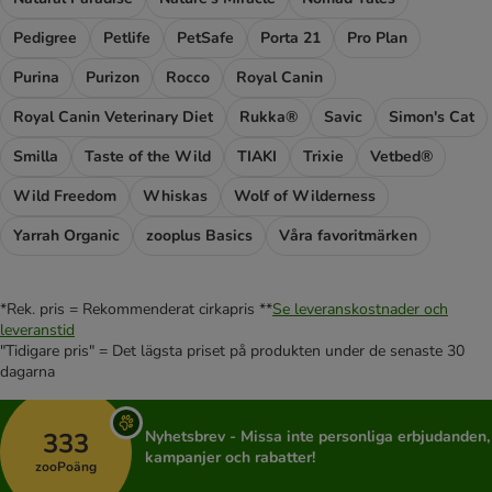
Pedigree
Petlife
PetSafe
Porta 21
Pro Plan
Purina
Purizon
Rocco
Royal Canin
Royal Canin Veterinary Diet
Rukka®
Savic
Simon's Cat
Smilla
Taste of the Wild
TIAKI
Trixie
Vetbed®
Wild Freedom
Whiskas
Wolf of Wilderness
Yarrah Organic
zooplus Basics
Våra favoritmärken
*Rek. pris = Rekommenderat cirkapris **
Se leveranskostnader och
leveranstid
"Tidigare pris" = Det lägsta priset på produkten under de senaste 30
dagarna
333
Nyhetsbrev - Missa inte personliga erbjudanden,
kampanjer och rabatter!
zooPoäng