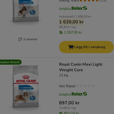
Rating: 4.8/5
(
318
)
Individuellt
1 658,00 kr
1 639,00 kr
68,30 kr / kg
1 557,05 kr
3 varianter
Lägg till i varukorg
ooplus favorit
Royal Canin Maxi Light
Weight Care
12 kg
Not Rated
897,00 kr
74,80 kr / kg
852,15 kr