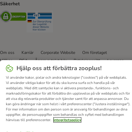
Säkerhet
Security
Security
Om oss
Karriär
Corporate Website
Om företaget
Villkor
DSA
Ångra avtalet här
Betalningssätt
Leverans
Hjälp oss att förbättra zooplus!
Dataskydd
Tillgänglighetspolicy
Vi använder kakor, pixlar och andra teknologier ("cookies") på vår webbplats.
© zooplus SE
2026
Vi använder viktiga kakor för att du ska kunna surfa och handla på vår
webbplats. Med ditt samtycke kan vi aktivera prestanda-, funktions- och
marknadsföringskakor för att förbättra din upplevelse på vår webbplats och för
att visa dig relevanta produkter och tjänster samt för att anpassa annonser. Du
kan göra ändringar när som helst i vårt preferenscenter ("Justera inställningar").
För mer information om den person som är ansvarig för behandlingen av dina
uppgifter, de personuppgifter som behandlas och syftet med behandlingen
hänvisas till preferenscenter.
integritetspolicy