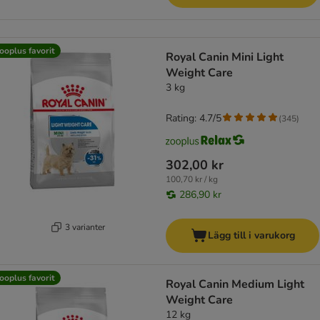
ooplus favorit
Royal Canin Mini Light
Weight Care
3 kg
Rating: 4.7/5
(
345
)
302,00 kr
100,70 kr / kg
286,90 kr
3 varianter
Lägg till i varukorg
ooplus favorit
Royal Canin Medium Light
Weight Care
12 kg