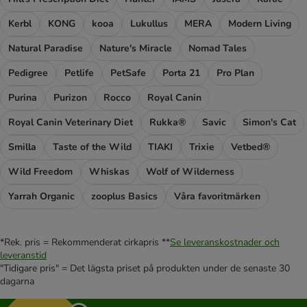
Kerbl
KONG
kooa
Lukullus
MERA
Modern Living
Natural Paradise
Nature's Miracle
Nomad Tales
Pedigree
Petlife
PetSafe
Porta 21
Pro Plan
Purina
Purizon
Rocco
Royal Canin
Royal Canin Veterinary Diet
Rukka®
Savic
Simon's Cat
Smilla
Taste of the Wild
TIAKI
Trixie
Vetbed®
Wild Freedom
Whiskas
Wolf of Wilderness
Yarrah Organic
zooplus Basics
Våra favoritmärken
*Rek. pris = Rekommenderat cirkapris **
Se leveranskostnader och
leveranstid
"Tidigare pris" = Det lägsta priset på produkten under de senaste 30
dagarna