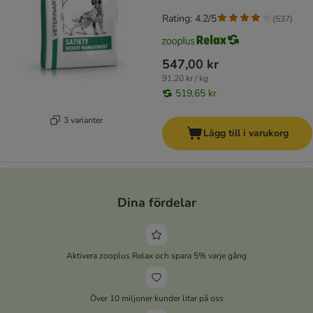
Rating: 4.2/5
(
537
)
547,00 kr
91,20 kr / kg
519,65 kr
3 varianter
Lägg till i varukorg
Dina fördelar
Aktivera zooplus Relax och spara 5% varje gång
Över 10 miljoner kunder litar på oss