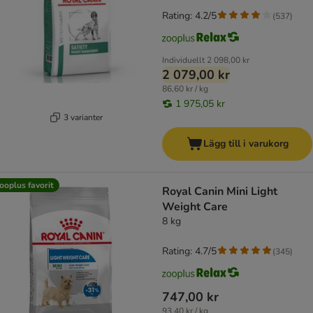
Rating: 4.2/5
(
537
)
Individuellt
2 098,00 kr
2 079,00 kr
86,60 kr / kg
1 975,05 kr
3 varianter
Lägg till i varukorg
ooplus favorit
Royal Canin Mini Light
Weight Care
8 kg
Rating: 4.7/5
(
345
)
747,00 kr
93,40 kr / kg