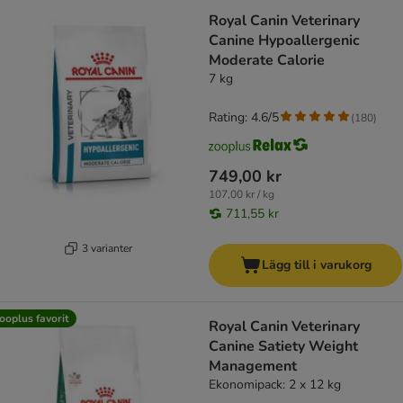
Royal Canin Veterinary
Canine Hypoallergenic
Moderate Calorie
7 kg
Rating: 4.6/5
(
180
)
749,00 kr
107,00 kr / kg
711,55 kr
3 varianter
Lägg till i varukorg
ooplus favorit
Royal Canin Veterinary
Canine Satiety Weight
Management
Ekonomipack: 2 x 12 kg