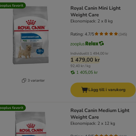
ooplus favorit
Royal Canin Mini Light
Weight Care
Ekonomipack: 2 x 8 kg
Rating: 4.7/5
(
345
)
Individuellt
1 494,00 kr
1 479,00 kr
92,40 kr / kg
1 405,05 kr
3 varianter
Lägg till i varukorg
ooplus favorit
Royal Canin Medium Light
Weight Care
Ekonomipack: 2 x 12 kg