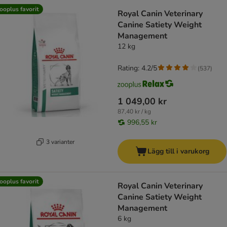
product items have been changed
ooplus favorit
Royal Canin Veterinary
Canine Satiety Weight
Management
12 kg
Rating: 4.2/5
(
537
)
1 049,00 kr
87,40 kr / kg
996,55 kr
3 varianter
Lägg till i varukorg
ooplus favorit
Royal Canin Veterinary
Canine Satiety Weight
Management
6 kg