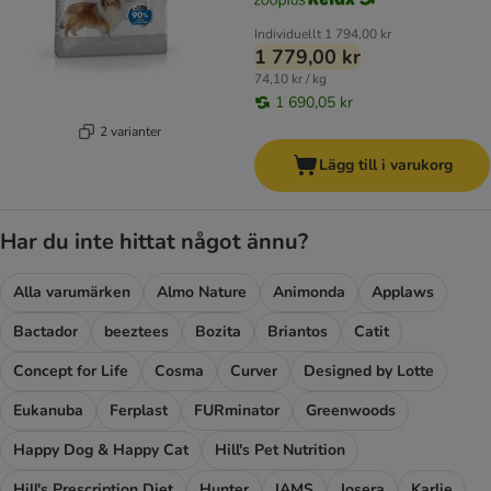
Individuellt
1 794,00 kr
1 779,00 kr
74,10 kr / kg
1 690,05 kr
2 varianter
Lägg till i varukorg
Har du inte hittat något ännu?
Alla varumärken
Almo Nature
Animonda
Applaws
Bactador
beeztees
Bozita
Briantos
Catit
Concept for Life
Cosma
Curver
Designed by Lotte
Eukanuba
Ferplast
FURminator
Greenwoods
Happy Dog & Happy Cat
Hill's Pet Nutrition
Hill's Prescription Diet
Hunter
IAMS
Josera
Karlie