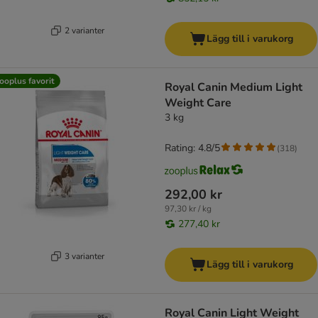
2 varianter
Lägg till i varukorg
ooplus favorit
Royal Canin Medium Light
Weight Care
3 kg
Rating: 4.8/5
(
318
)
292,00 kr
97,30 kr / kg
277,40 kr
3 varianter
Lägg till i varukorg
Royal Canin Light Weight