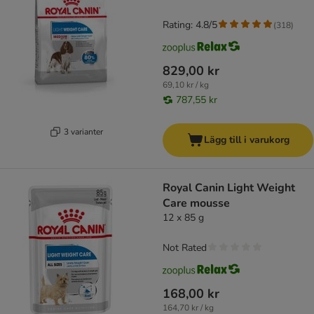
Rating: 4.8/5
(
318
)
829,00 kr
69,10 kr / kg
787,55 kr
3 varianter
Lägg till i varukorg
Royal Canin Light Weight
Care mousse
12 x 85 g
Not Rated
168,00 kr
164,70 kr / kg