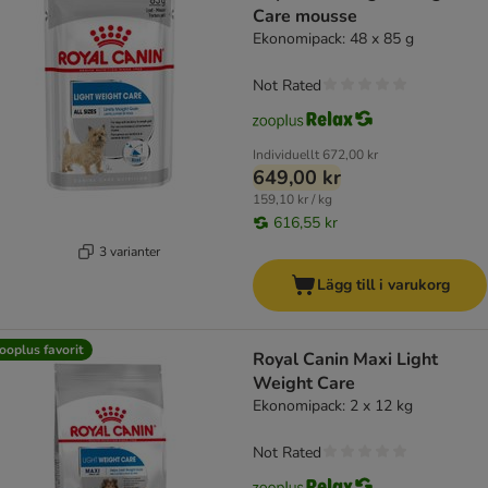
Care mousse
Ekonomipack: 48 x 85 g
Not Rated
Individuellt
672,00 kr
649,00 kr
159,10 kr / kg
616,55 kr
3 varianter
Lägg till i varukorg
ooplus favorit
Royal Canin Maxi Light
Weight Care
Ekonomipack: 2 x 12 kg
Not Rated