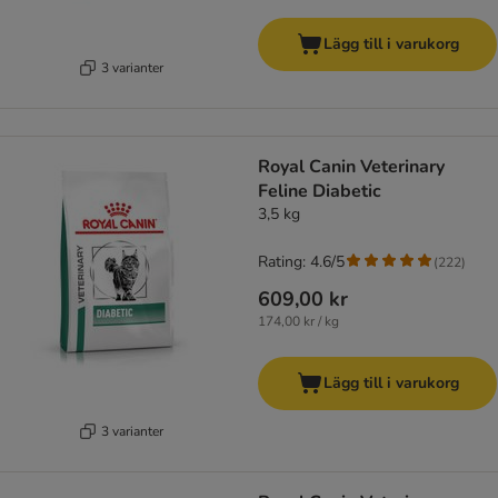
Lägg till i varukorg
3 varianter
Royal Canin Veterinary
Feline Diabetic
3,5 kg
Rating: 4.6/5
(
222
)
609,00 kr
174,00 kr / kg
Lägg till i varukorg
3 varianter