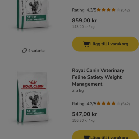
Rating: 4.3/5
(
542
)
859,00 kr
143,20 kr / kg
Lägg till i varukorg
4 varianter
Royal Canin Veterinary
Feline Satiety Weight
Management
3,5 kg
Rating: 4.3/5
(
542
)
547,00 kr
156,30 kr / kg
Lägg till i varukorg