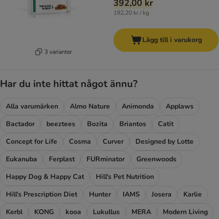
392,00 kr
192,20 kr / kg
Lägg till i varukorg
3 varianter
Har du inte hittat något ännu?
Alla varumärken
Almo Nature
Animonda
Applaws
Bactador
beeztees
Bozita
Briantos
Catit
Concept for Life
Cosma
Curver
Designed by Lotte
Eukanuba
Ferplast
FURminator
Greenwoods
Happy Dog & Happy Cat
Hill's Pet Nutrition
Hill's Prescription Diet
Hunter
IAMS
Josera
Karlie
Kerbl
KONG
kooa
Lukullus
MERA
Modern Living