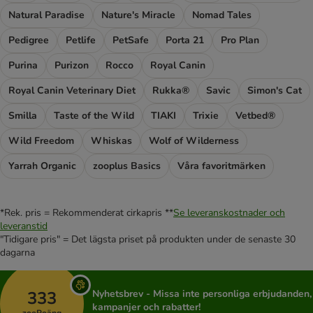
Natural Paradise
Nature's Miracle
Nomad Tales
Pedigree
Petlife
PetSafe
Porta 21
Pro Plan
Purina
Purizon
Rocco
Royal Canin
Royal Canin Veterinary Diet
Rukka®
Savic
Simon's Cat
Smilla
Taste of the Wild
TIAKI
Trixie
Vetbed®
Wild Freedom
Whiskas
Wolf of Wilderness
Yarrah Organic
zooplus Basics
Våra favoritmärken
*Rek. pris = Rekommenderat cirkapris **
Se leveranskostnader och
leveranstid
"Tidigare pris" = Det lägsta priset på produkten under de senaste 30
dagarna
333
Nyhetsbrev - Missa inte personliga erbjudanden,
kampanjer och rabatter!