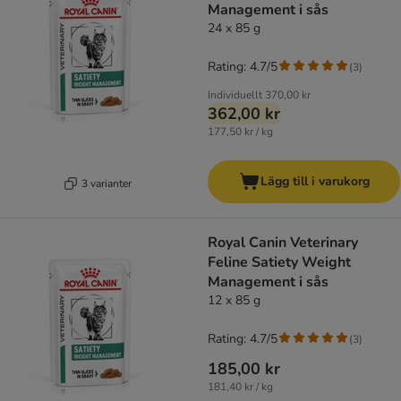
Management i sås
24 x 85 g
Rating: 4.7/5
(
3
)
Individuellt
370,00 kr
362,00 kr
177,50 kr / kg
Lägg till i varukorg
3 varianter
Royal Canin Veterinary
Feline Satiety Weight
Management i sås
12 x 85 g
Rating: 4.7/5
(
3
)
185,00 kr
181,40 kr / kg