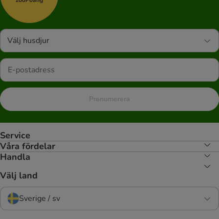
zooPoäng
Välj husdjur
Prenumerera
Service
Våra fördelar
Handla
Välj land
Sverige / sv