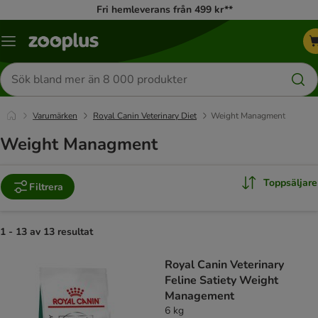
Fri hemleverans från 499 kr**
Katalogmeny
Sök
efter
produkter
Varumärken
Royal Canin Veterinary Diet
Weight Managment
Weight Managment
Toppsäljare
Filtrera
1 - 13 av 13 resultat
product items have been changed
Royal Canin Veterinary
Feline Satiety Weight
Management
6 kg