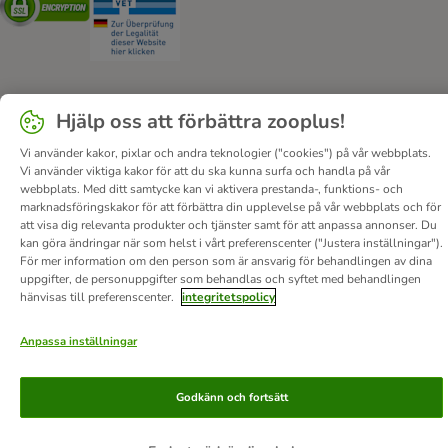
Hjälp oss att förbättra zooplus!
Om oss
Karriär
Corporate Website
Om företaget
Vi använder kakor, pixlar och andra teknologier ("cookies") på vår webbplats.
Villkor
DSA
Ångra avtalet här
Betalningssätt
Leverans
Vi använder viktiga kakor för att du ska kunna surfa och handla på vår
Dataskydd
Tillgänglighetspolicy
webbplats. Med ditt samtycke kan vi aktivera prestanda-, funktions- och
marknadsföringskakor för att förbättra din upplevelse på vår webbplats och för
© zooplus SE
2026
att visa dig relevanta produkter och tjänster samt för att anpassa annonser. Du
kan göra ändringar när som helst i vårt preferenscenter ("Justera inställningar").
För mer information om den person som är ansvarig för behandlingen av dina
uppgifter, de personuppgifter som behandlas och syftet med behandlingen
hänvisas till preferenscenter.
integritetspolicy
Anpassa inställningar
Godkänn och fortsätt