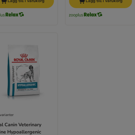
Lägg till i varukorg
Lägg till i varukorg
varianter
l Canin Veterinary
ine Hypoallergenic