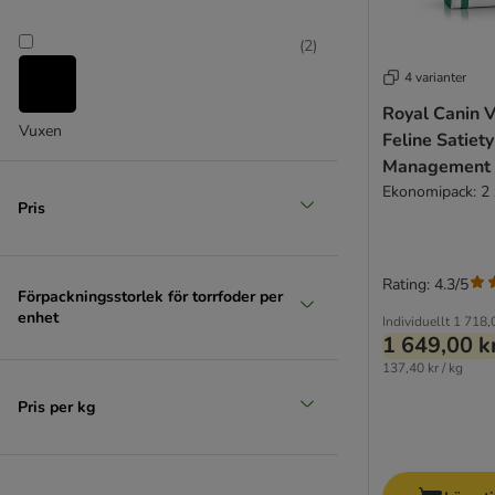
(
2
)
4 varianter
Royal Canin V
Vuxen
Feline Satiet
Management
Extra stor över 45 kg
Ekonomipack: 2 
Pris
Rating: 4.3/5
Förpackningsstorlek för torrfoder per
enhet
Individuellt
1 718,
1 649,00 k
137,40 kr / kg
Pris per kg