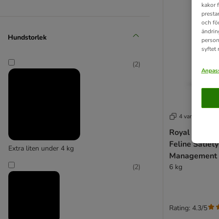
kakor 
presta
och fö
ändrin
Hundstorlek
person
syftet
(
2
)
Anpass
4 varianter
Royal Canin V
Feline Satiet
Extra liten under 4 kg
Management
6 kg
(
2
)
Rating: 4.3/5