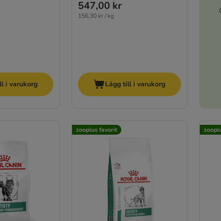
547,00 kr
156,30 kr / kg
ll i varukorg
Lägg till i varukorg
zooplus favorit
zooplu