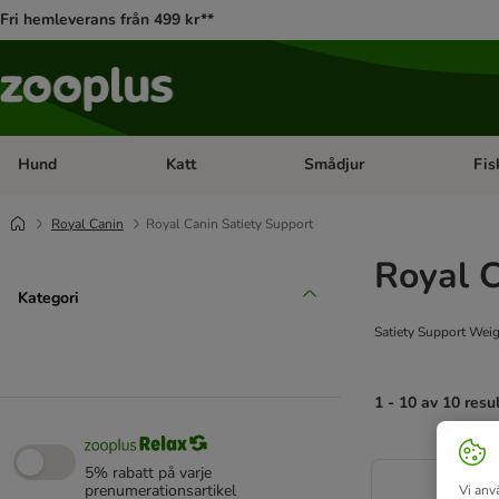
Fri hemleverans från 499 kr**
Hund
Katt
Smådjur
Fis
Open category menu: Hund
Open category menu: Katt
Open 
Royal Canin
Royal Canin Satiety Support
Royal C
Kategori
Satiety Support Weigh
1 - 10 av 10 resu
product items ha
5% rabatt på varje
prenumerationsartikel
Vi anv