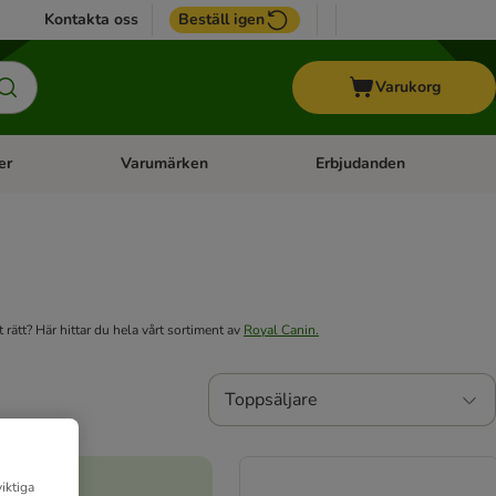
Kontakta oss
Beställ igen
Varukorg
er
Varumärken
Erbjudanden
menu: Häst
Open category menu: Veterinärfoder
Open category menu: Varum
rätt? Här hittar du hela vårt sortiment av
Royal Canin.
Toppsäljare
iktiga