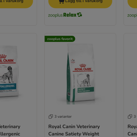
ll i varukorg
Lägg till i varukorg
zooplus favorit
3 varianter
3 
eterinary
Royal Canin Veterinary
Roya
llergenic
Canine Satiety Weight
Can