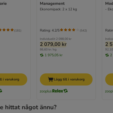
orie
Management
Mod
Ekonomipack: 2 x 12 kg
- Ek
Rating: 4.2/5
Ratin
(
181
)
(
542
)
Individuellt
2 098,00 kr
Indivi
2 079,00 kr
2 5
86,60 kr / kg
92,10 
1 975,05 kr
2
ll i varukorg
Lägg till i varukorg
e hittat något ännu?