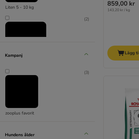
859,00 kr
Liten 5 - 10 kg
143,20 kr / kg
(
2
)
Lägg ti
Kampanj
Medium 11 - 25 kg
(
3
)
(
2
)
zooplus favorit
Stor 26 - 44 kg
(
2
)
Hundens ålder