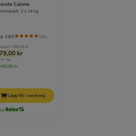
erate Calorie
onomipack: 2 x 14 kg
g: 4.6/5
(
181
)
duellt
2 598,00 kr
79,00 kr
kr / kg
 450,05 kr
Lägg till i varukorg