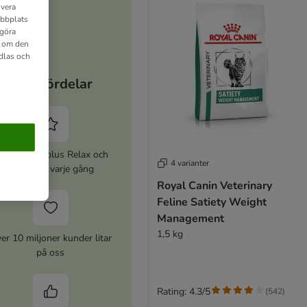
ivera
ebbplats
 göra
n om den
dlas och
Dina fördelar
ktivera zooplus Relax och
4 varianter
spara 5% varje gång
Royal Canin Veterinary
Feline Satiety Weight
Management
1,5 kg
er 10 miljoner kunder litar
på oss
Rating: 4.3/5
(
542
)