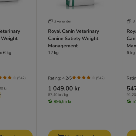
3 varianter
3 
eterinary
Royal Canin Veterinary
Roya
y Weight
Canine Satiety Weight
Can
Management
Man
x 6 kg
12 kg
6 kg
Rating: 4.2/5
Ratin
(
542
)
(
542
)
1 049,00 kr
547
00 kr
r
87,40 kr / kg
91,20 
996,55 kr
5