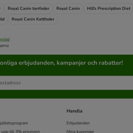
r
Royal Canin torrfoder
Royal Canin
Hill's Prescription Diet
ild
Royal Canin Kattfoder
nstid
garna
sonliga erbjudanden, kampanjer och rabatter!
Handla
jalitetsprogram
Erbjudanden
- upp till 3% provision
Mina kuponger