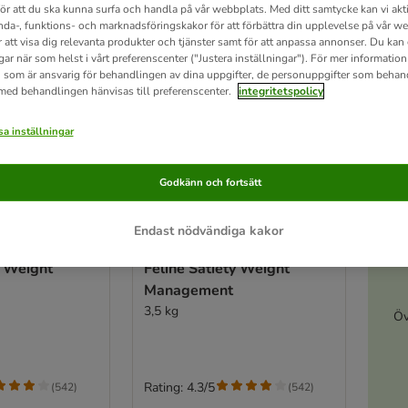
för att du ska kunna surfa och handla på vår webbplats. Med ditt samtycke kan vi akt
nda-, funktions- och marknadsföringskakor för att förbättra din upplevelse på vår w
r att visa dig relevanta produkter och tjänster samt för att anpassa annonser. Du kan
gar när som helst i vårt preferenscenter ("Justera inställningar"). För mer informatio
 som är ansvarig för behandlingen av dina uppgifter, de personuppgifter som behan
 med behandlingen hänvisas till preferenscenter.
integritetspolicy
a inställningar
Godkänn och fortsätt
A
4 varianter
Endast nödvändiga kakor
eterinary
Royal Canin Veterinary
y Weight
Feline Satiety Weight
Management
3,5 kg
Öv
Rating: 4.3/5
(
542
)
(
542
)