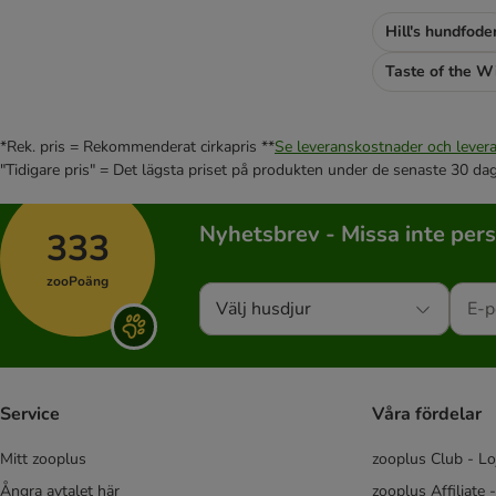
Hill's hundfode
Taste of the W
*Rek. pris = Rekommenderat cirkapris **
Se leveranskostnader och levera
"Tidigare pris" = Det lägsta priset på produkten under de senaste 30 da
Nyhetsbrev - Missa inte per
333
zooPoäng
Välj husdjur
Service
Våra fördelar
Mitt zooplus
zooplus Club - Lo
Ångra avtalet här
zooplus Affiliate 