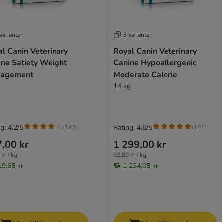
varianter
3 varianter
l Canin Veterinary
Royal Canin Veterinary
ine Satiety Weight
Canine Hypoallergenic
agement
Moderate Calorie
14 kg
g: 4.2/5
Rating: 4.6/5
(
542
)
(
181
)
,00 kr
1 299,00 kr
kr / kg
92,80 kr / kg
19,65 kr
1 234,05 kr