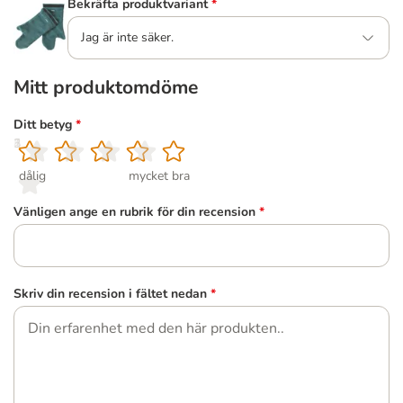
Bekräfta produktvariant
*
Jag är inte säker.
Mitt produktomdöme
Ditt betyg
*
1
2
3
4
5
dålig
mycket bra
Vänligen ange en rubrik för din recension
*
Skriv din recension i fältet nedan
*