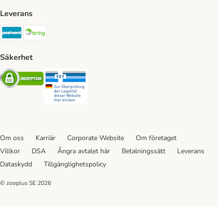
Leverans
Postnord Shipping Method
Bring Shipping Method
Säkerhet
Security
Security
Om oss
Karriär
Corporate Website
Om företaget
Villkor
DSA
Ångra avtalet här
Betalningssätt
Leverans
Dataskydd
Tillgänglighetspolicy
© zooplus SE
2026