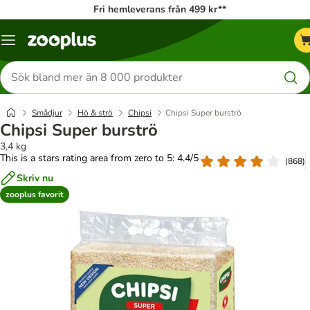
Fri hemleverans från 499 kr**
Katalogmeny
Sök
efter
produkter
Smådjur
Hö & strö
Chipsi
Chipsi Super burströ
Chipsi Super burströ
3,4 kg
This is a stars rating area from zero to 5: 4.4/5
(
868
)
Skriv nu
zooplus favorit