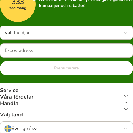
333
kampanjer och rabatter!
zooPoäng
Välj husdjur
Prenumerera
Service
Våra fördelar
Handla
Välj land
Sverige / sv