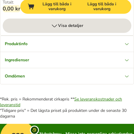
Totalt
Lägg till båda i
Lägg till båda i
0,00 kr
varukorg
varukorg
Visa detaljer
Produktinfo
Ingredienser
Omdömen
*Rek. pris = Rekommenderat cirkapris **
Se leveranskostnader och
leveranstid
"Tidigare pris" = Det lägsta priset på produkten under de senaste 30
dagarna
Nyhetsbrev - Missa inte personliga erbjudanden,