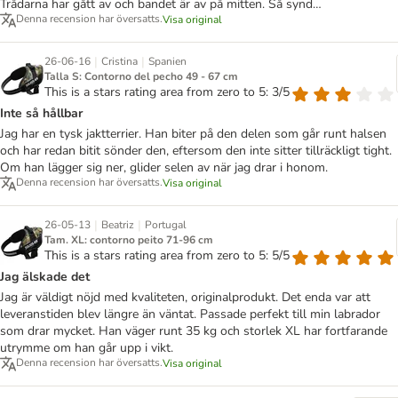
Trådarna har gått av och bandet är av på mitten. Så synd…
Denna recension har översatts.
Visa original
|
|
26-06-16
Cristina
Spanien
Talla S: Contorno del pecho 49 - 67 cm
This is a stars rating area from zero to 5: 3/5
Inte så hållbar
Jag har en tysk jaktterrier. Han biter på den delen som går runt halsen
och har redan bitit sönder den, eftersom den inte sitter tillräckligt tight.
Om han lägger sig ner, glider selen av när jag drar i honom.
Denna recension har översatts.
Visa original
|
|
26-05-13
Beatriz
Portugal
Tam. XL: contorno peito 71-96 cm
This is a stars rating area from zero to 5: 5/5
Jag älskade det
Jag är väldigt nöjd med kvaliteten, originalprodukt. Det enda var att
leveranstiden blev längre än väntat. Passade perfekt till min labrador
som drar mycket. Han väger runt 35 kg och storlek XL har fortfarande
utrymme om han går upp i vikt.
Denna recension har översatts.
Visa original