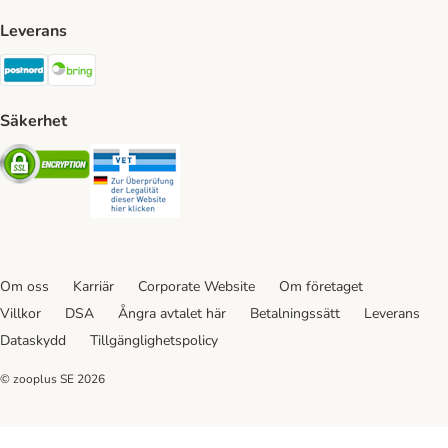
Leverans
Postnord Shipping Method
Bring Shipping Method
Säkerhet
Security
Security
Om oss
Karriär
Corporate Website
Om företaget
Villkor
DSA
Ångra avtalet här
Betalningssätt
Leverans
Dataskydd
Tillgänglighetspolicy
© zooplus SE
2026