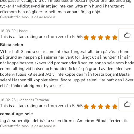
Det passar väldigt bra och materialet är också mycket bra, det enda jag
tycker är väldigt synd är att jag inte kan lyfta min hund i handtaget
eftersom han då glider ur helt, men annars är jag nöjd.
Översatt från zooplus.de av zooplus
|
18-03-29
Isabell
This is a stars rating area from zero to 5: 5/5
Bästa selen
Vi har haft 3 andra selar som inte har fungerat alls bra på våran hund
på grund av haspen på selarna har varit för långt ut så hunden får sår
när koppelhaspen skaver vid promenader å sen en annan sele som hade
en metallring vid halsen och hunden fick sår på grund av den. Men sen
köpte vi Julius k9 selen! Att vi inte köpte den från första början! Bästa
selen! Haspen till kopplet sitter längre upp på selen! Har haft den i över
ett år tänker aldrig mer byta sele!!
|
18-02-25
Johannes Tertocha
This is a stars rating area from zero to 5: 5/5
camouflage-sele
Jag är supernöjd, det bästa selen för min American Pitbull Terrier-tik.
Översatt från zooplus.de av zooplus