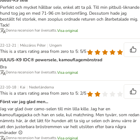
Julius-K9 sele
Perfekt och mycket hållbar sele, enkel att ta på. Till min pitbull-liknande
hund tog jag en med 71-96 cm bröstomfång. Dessutom hade jag
beställt fel storlek, men zooplus ordnade returen och återbetalade mig.
Tack!
Denna recension har översatts.
Visa original
|
|
22-12-21
Mészáros Péter
Ungern
This is a stars rating area from zero to 5: 5/5
JULIUS-K9 IDC® powersele, kamouflagemönstrad
Bra
Denna recension har översatts.
Visa original
|
|
22-10-18
Kai
Nederländerna
This is a stars rating area from zero to 5: 2/5
Först var jag glad men...
Jag var glad över camo-selen till min lilla kille. Jag har en
kamouflagejacka och han en sele, kul matchning. Men tyvärr, som redan
nämnts här, är det lätt för hunden att ta sig ur selen och ännu värre är
att den justerbara bröstremmen var helt utsliten efter bara några
månader ☹️
Denna recension har översatts.
Visa original