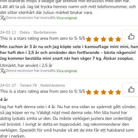
Min blandras mops x beagle går bredvid min elrullstol med den här.
Lätt att ta på. Jag lät trycka hennes namn och mitt telefonnummer, och
det sitter stenhårt där Julius-märket brukar vara.
Denna recension har översatts.
Visa original
|
|
24-02-11
Debra
Storbritannien
This is a stars rating area from zero to 5: 5/5
Min zuchon är 3 år nu och jag köpte sele i kamouflage mini mini, han
har haft den i 2,5 år och använder den fortfarande – bästa någonsin!
Jag kommer beställa mini snart när han väger 7 kg. Älskar zooplus.
Utmärkt, har använt i 2,5 år
Denna recension har översatts.
Visa original
|
|
24-01-27
Tamara 78
Nederländerna
This is a stars rating area from zero to 5: 5/5
4 år
Jag har haft denna sele i 4 år. Nu har ena sidan av spännet gått sönder,
så jag köper en ny. Väldigt nöjd med denna sele. Min lilla hund har
aldrig lyckats smita ur den. Du måste verkligen justera den ordentligt
vid bröstet. I övrigt är detta en topprodukt. Jag rekommenderar den
verkligen. Speciellt för små hundar så att de inte får ett halsband som
drar i nacken.