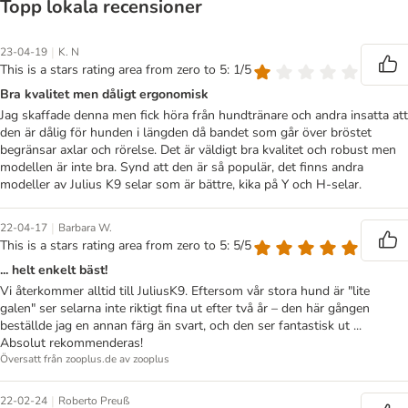
Topp lokala recensioner
|
23-04-19
K. N
This is a stars rating area from zero to 5: 1/5
Bra kvalitet men dåligt ergonomisk
Jag skaffade denna men fick höra från hundtränare och andra insatta att
den är dålig för hunden i längden då bandet som går över bröstet
begränsar axlar och rörelse. Det är väldigt bra kvalitet och robust men
modellen är inte bra. Synd att den är så populär, det finns andra
modeller av Julius K9 selar som är bättre, kika på Y och H-selar.
|
22-04-17
Barbara W.
This is a stars rating area from zero to 5: 5/5
... helt enkelt bäst!
Vi återkommer alltid till JuliusK9. Eftersom vår stora hund är "lite
galen" ser selarna inte riktigt fina ut efter två år – den här gången
beställde jag en annan färg än svart, och den ser fantastisk ut ...
Absolut rekommenderas!
Översatt från zooplus.de av zooplus
|
22-02-24
Roberto Preuß