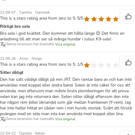
|
|
22-08-07
Camilla
Danmark
This is a stars rating area from zero to 5: 5/5
Riktigt bra sele
Bra sele i god kvalitet. Den kommer att hålla länge 😊 Det finns en
anledning till att man ser så många hundar i Julius K9-sele!
Denna recension har översatts.
Visa original
|
|
22-05-26
Anne
Norge
This is a stars rating area from zero to 5: 1/5
Sitter dåligt
Den här satt väldigt dåligt på min JRT. Den ramlar bara av och kan inte
användas med koppel eller andra band. Selen är inte säker för oss att
använda, men eftersom man måste bryta plomberingen för att prova
selen kan jag inte returnera den. Selen sitter dåligt eftersom den inte
har någon rem (eller liknande) som går mellan frambenen (Y-rem). Jag
har inte heller hittat en sådan rem i min hunds storlek. Svårt att förstå
poängen med en sele man inte kan använda med koppel eller lina.
Denna recension har översatts.
Visa original
|
|
22-04-22
Daniela
Italien