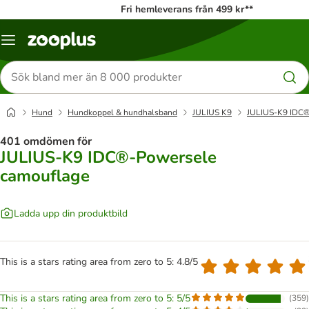
Fri hemleverans från 499 kr**
Katalogmeny
Sök
efter
produkter
Hund
Hundkoppel & hundhalsband
JULIUS K9
JULIUS-K9 IDC®
401 omdömen för
JULIUS-K9 IDC®-Powersele
camouflage
Ladda upp din produktbild
This is a stars rating area from zero to 5: 4.8/5
This is a stars rating area from zero to 5: 5/5
(
359
)