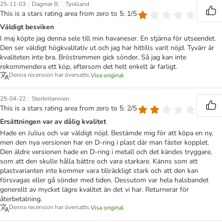
|
|
25-11-03
Dagmar B.
Tyskland
This is a stars rating area from zero to 5: 1/5
Väldigt besviken
I maj köpte jag denna sele till min havaneser. En stjärna för utseendet.
Den ser väldigt högkvalitativ ut och jag har hittills varit nöjd. Tyvärr är
kvaliteten inte bra. Bröstremmen gick sönder. Så jag kan inte
rekommendera ett köp, eftersom det helt enkelt är farligt.
Denna recension har översatts.
Visa original
|
25-04-22
Storbritannien
This is a stars rating area from zero to 5: 2/5
Ersättningen var av dålig kvalitet
Hade en Julius och var väldigt nöjd. Bestämde mig för att köpa en ny,
men den nya versionen har en D-ring i plast där man fäster kopplet.
Den äldre versionen hade en D-ring i metall och det kändes tryggare,
som att den skulle hålla bättre och vara starkare. Känns som att
plastvarianten inte kommer vara tillräckligt stark och att den kan
försvagas eller gå sönder med tiden. Dessutom var hela halsbandet
generellt av mycket lägre kvalitet än det vi har. Returnerar för
återbetalning.
Denna recension har översatts.
Visa original