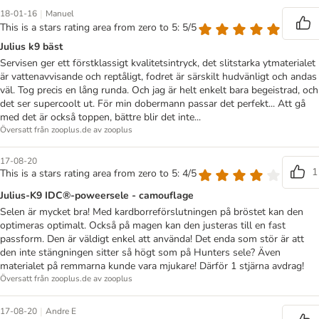
|
18-01-16
Manuel
This is a stars rating area from zero to 5: 5/5
Julius k9 bäst
Servisen ger ett förstklassigt kvalitetsintryck, det slitstarka ytmaterialet
är vattenavvisande och reptåligt, fodret är särskilt hudvänligt och andas
väl. Tog precis en lång runda. Och jag är helt enkelt bara begeistrad, och
det ser supercoolt ut. För min dobermann passar det perfekt... Att gå
med det är också toppen, bättre blir det inte...
Översatt från zooplus.de av zooplus
17-08-20
1
This is a stars rating area from zero to 5: 4/5
Julius-K9 IDC®-poweersele - camouflage
Selen är mycket bra! Med kardborreförslutningen på bröstet kan den
optimeras optimalt. Också på magen kan den justeras till en fast
passform. Den är väldigt enkel att använda! Det enda som stör är att
den inte stängningen sitter så högt som på Hunters sele? Även
materialet på remmarna kunde vara mjukare! Därför 1 stjärna avdrag!
Översatt från zooplus.de av zooplus
|
17-08-20
Andre E