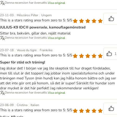
Denna recension har översatts.
Visa original
|
|
23-11-03
Mészáros Péter
Ungern
This is a stars rating area from zero to 5: 5/5
JULIUS-K9 IDC® powersele, kamouflagemönstrad
Sitter bra, bekväm, gillar den, rejält material
Denna recension har översatts.
Visa original
|
|
23-07-18
Veuve du tigre
Frankrike
1
This is a stars rating area from zero to 5: 5/5
Super för stöd och träning!
Jag älskar det! I början var jag lite skeptisk till hur draget fördelades,
men till slut är det toppen! Jag jobbar inom specialstyrkorna och under
träningen med Tyson (min hund) kan jag hålla honom bättre och jag ser
att det inte gör ont på honom, så det är super! Särskilt för hundar som
drar mycket är det här perfekt! Jag rekommenderar verkligen!
Denna recension har översatts.
Visa original
|
|
23-06-09
Cristina
Italien
This is a stars rating area from zero to 5: 5/5