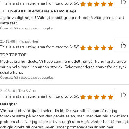
This is a stars rating area from zero to 5: 5/5
JULIUS-K9 IDC®-Powersele kamouflage
Jag är väldigt nöjd!!!! Väldigt stabilt grepp och också väldigt enkelt att
sätta fast.
Översatt från zooplus.de av zooplus
|
21-12-08
Michael Horn
This is a stars rating area from zero to 5: 5/5
TOP TOP TOP
Mycket bra hundsele. Vi hade samma modell när vår hund fortfarande
var en valp, bara i en annan storlek. Rekommenderas starkt för en tysk
schäferhund.
Översatt från zooplus.de av zooplus
|
21-05-10
Tina & Aiko
This is a stars rating area from zero to 5: 5/5
Oslagbar
Vår hund blev förtjust i selen direkt. Det var alltid "drama" när jag
försökte sätta på honom den gamla selen, men med den här är det inga
problem alls. När jag säger att vi ska gå ut och gå, väntar han tålmodigt
och går direkt till dörren. Även under promenaderna är han mer