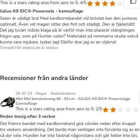
This is a stars rating area from zero to 5: 4/5
Julius-K9 IDC®-Powersele - kamouflage
Selen är väldigt bra! Med kardborrebandet vid bröstet kan den justeras
optimalt. Även vid magen sitter den fint och stadigt. Den är fjäderlätt!
Det jag tyvärr måste klaga på är varför man inte placerar stängningen
högre upp, som på Hunter-selen? Materialet på remmarna skulle också
kunna vara mjukare, tycker jag! Därför drar jag av en stjärna!
Översatt från zooplus.de av zooplus
Recensioner från andra länder
|
|
26-07-23
Megan
Nederländerna
Mini Mini borstomvang 40 - 53 cm - JULIUS-K9 IDC®-Powertuigje
Camouflage
This is a stars rating area from zero to 5: 2/5
Redan trasig efter 3 veckor
Det främre bandet med kardborreband gick sönder redan efter knappt
tre veckors användning. Det borde man verkligen inte förvänta sig av en
så dyr sele. Hunden har inte fastnat någonstans och går heller inte lös.