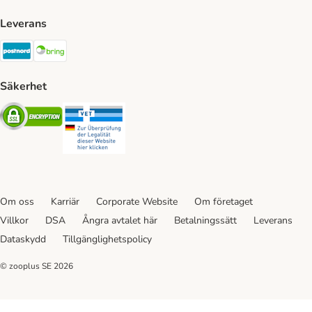
Leverans
Postnord Shipping Method
Bring Shipping Method
Säkerhet
Security
Security
Om oss
Karriär
Corporate Website
Om företaget
Villkor
DSA
Ångra avtalet här
Betalningssätt
Leverans
Dataskydd
Tillgänglighetspolicy
© zooplus SE
2026