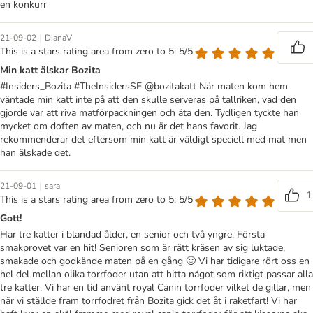
en konkurr
|
21-09-02
DianaV
This is a stars rating area from zero to 5: 5/5
Min katt älskar Bozita
#Insiders_Bozita #TheInsidersSE @bozitakatt När maten kom hem
väntade min katt inte på att den skulle serveras på tallriken, vad den
gjorde var att riva matförpackningen och äta den. Tydligen tyckte han
mycket om doften av maten, och nu är det hans favorit. Jag
rekommenderar det eftersom min katt är väldigt speciell med mat men
han älskade det.
|
21-09-01
sara
1
This is a stars rating area from zero to 5: 5/5
Gott!
Har tre katter i blandad ålder, en senior och två yngre. Första
smakprovet var en hit! Senioren som är rätt kräsen av sig luktade,
smakade och godkände maten på en gång 🙂 Vi har tidigare rört oss en
hel del mellan olika torrfoder utan att hitta något som riktigt passar alla
tre katter. Vi har en tid använt royal Canin torrfoder vilket de gillar, men
när vi ställde fram torrfodret från Bozita gick det åt i raketfart! Vi har