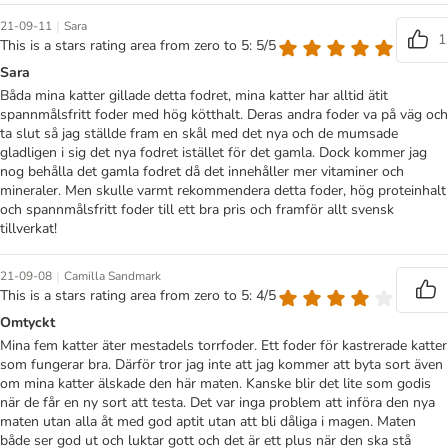
|
21-09-11
Sara
1
This is a stars rating area from zero to 5: 5/5
Sara
Båda mina katter gillade detta fodret, mina katter har alltid ätit
spannmålsfritt foder med hög kötthalt. Deras andra foder va på väg och
ta slut så jag ställde fram en skål med det nya och de mumsade
gladligen i sig det nya fodret istället för det gamla. Dock kommer jag
nog behålla det gamla fodret då det innehåller mer vitaminer och
mineraler. Men skulle varmt rekommendera detta foder, hög proteinhalt
och spannmålsfritt foder till ett bra pris och framför allt svensk
tillverkat!
|
21-09-08
Camilla Sandmark
This is a stars rating area from zero to 5: 4/5
Omtyckt
Mina fem katter äter mestadels torrfoder. Ett foder för kastrerade katter
som fungerar bra. Därför tror jag inte att jag kommer att byta sort även
om mina katter älskade den här maten. Kanske blir det lite som godis
när de får en ny sort att testa. Det var inga problem att införa den nya
maten utan alla åt med god aptit utan att bli dåliga i magen. Maten
både ser god ut och luktar gott och det är ett plus när den ska stå