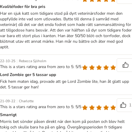
Kvalitéfoder för bra pris
Har en sjuk katt som tidigare stod på dyrt veterinärsfoder men den
uppfyllde inte vad som utlovades. Bytte till denna (i samråd med
veterinär) då det var det enda fodret som hade rätt sammansättning för
att tillgodose hans besvär. Att den var hälften så dyr som tidigare foder
var bara ett stort plus i kanten. Han äter 50/50 blöt-och torrfoder, dock
blötmat utav ett annat märke. Han mår nu bättre och äter med god
aptit.
|
22-10-25
Rebecca Sjöholm
This is a stars rating area from zero to 5: 5/5
Lord Zombie ger 5 tassar upp
Fick hem maten idag, provade att ge Lord Zombie lite, han åt glatt upp
det. 5 tassar ger han!
|
21-09-22
Charlotte
1
This is a stars rating area from zero to 5: 5/5
Smarrigt
Morris bet sönder påsen direkt när den kom på posten och blev helt
tokig och skulle bara ha på en gång. Övergångsperioden fr tidigare