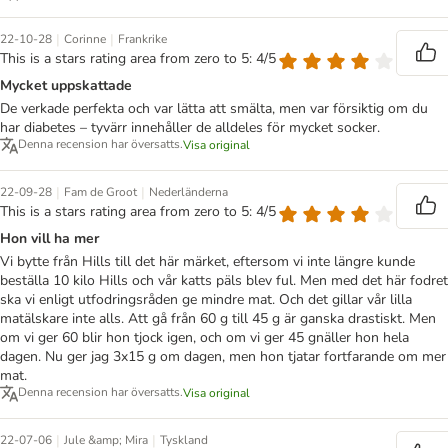
|
|
22-10-28
Corinne
Frankrike
This is a stars rating area from zero to 5: 4/5
Mycket uppskattade
De verkade perfekta och var lätta att smälta, men var försiktig om du
har diabetes – tyvärr innehåller de alldeles för mycket socker.
Denna recension har översatts.
Visa original
|
|
22-09-28
Fam de Groot
Nederländerna
This is a stars rating area from zero to 5: 4/5
Hon vill ha mer
Vi bytte från Hills till det här märket, eftersom vi inte längre kunde
beställa 10 kilo Hills och vår katts päls blev ful. Men med det här fodret
ska vi enligt utfodringsråden ge mindre mat. Och det gillar vår lilla
matälskare inte alls. Att gå från 60 g till 45 g är ganska drastiskt. Men
om vi ger 60 blir hon tjock igen, och om vi ger 45 gnäller hon hela
dagen. Nu ger jag 3x15 g om dagen, men hon tjatar fortfarande om mer
mat.
Denna recension har översatts.
Visa original
|
|
22-07-06
Jule &amp; Mira
Tyskland