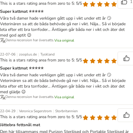
1
This is a stars rating area from zero to 5: 5/5
Super kattmat ⭐️⭐️⭐️⭐️⭐️
Våra två damer hade verkligen gått upp i vikt under ett år 🙄
Veterinären sa att de båda behövde gå ner i vikt. Nåja... Så vi började
leta efter ett bra torrfoder... Äntligen går båda ner i vikt och äter det
med god aptit 😉
Denna recension har översatts.
Visa original
|
|
22-07-06
zooplus.de
Tyskland
This is a stars rating area from zero to 5: 5/5
Super kattmat ⭐️⭐️⭐️⭐️⭐️
Våra två damer hade verkligen gått upp i vikt under ett år 🙄
Veterinären sa att de båda behövde gå ner i vikt. Nåja... Så vi började
leta efter ett bra torrfoder... Äntligen går båda ner i vikt och äter det
med glädje 😉
Denna recension har översatts.
Visa original
|
|
22-04-29
Veronica Segerstrom
Storbritannien
This is a stars rating area from zero to 5: 5/5
Jättebra fettsnål mat
Den här tillsammans med Purizon Sterilised och Portable Sterilised är