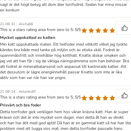
sagt är det högt betyg att dom äter torrfodret. Sedan har mina missar
en konkurr
|
21-08-31
Alicha66
This is a stars rating area from zero to 5: 5/5
Mycket uppskattad av katten
Min katt uppskattade maten. Ett helfoder med viltkött vilket jag tyckte
kändes bra både med tanke på miljön och av etiska skäl. Fodret är
spannmålsfritt och innehåller hög kötthalt. Knatte älskar smaken och
jag vet att han får i sig de viktiga näringsämnena som han behöver. Bra
att fodret är mineralbalanserat och anpassat till kastrerade katter. Att
det dessutom är lägre energiinnehåll passar Knatte som inte är lika
aktiv som han var när han var yngre.
|
21-08-24
Holeriks87
This is a stars rating area from zero to 5: 5/5
Prisvärt och bra foder
Detta torrfoder gick verkligen hem hos våran kräsna katt. Han är super
kräsen och det är inte mycket som duger, men detta åt han av direkt
och han har ätit med god aptit! Då han är en gammal katt så har han lite
problem med att tugga viss mat, men detta torrfoder passade hans