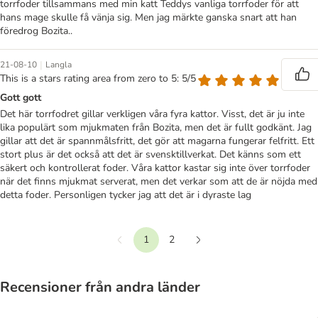
torrfoder tillsammans med min katt Teddys vanliga torrfoder för att
hans mage skulle få vänja sig. Men jag märkte ganska snart att han
föredrog Bozita..
|
21-08-10
Langla
This is a stars rating area from zero to 5: 5/5
Gott gott
Det här torrfodret gillar verkligen våra fyra kattor. Visst, det är ju inte
lika populärt som mjukmaten från Bozita, men det är fullt godkänt. Jag
gillar att det är spannmålsfritt, det gör att magarna fungerar felfritt. Ett
stort plus är det också att det är svensktillverkat. Det känns som ett
säkert och kontrollerat foder. Våra kattor kastar sig inte över torrfoder
när det finns mjukmat serverat, men det verkar som att de är nöjda med
detta foder. Personligen tycker jag att det är i dyraste lag
1
2
Föregående
Nästa
Recensioner från andra länder