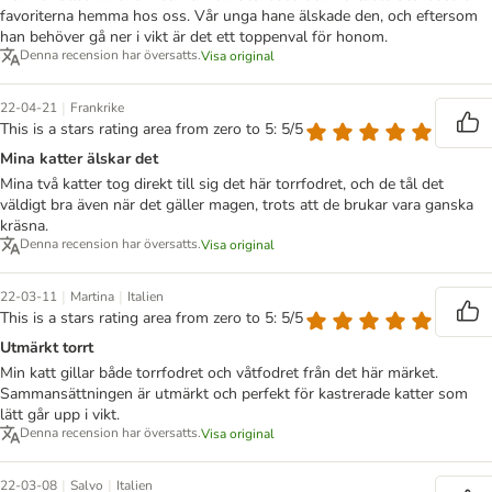
favoriterna hemma hos oss. Vår unga hane älskade den, och eftersom
han behöver gå ner i vikt är det ett toppenval för honom.
Denna recension har översatts.
Visa original
|
22-04-21
Frankrike
This is a stars rating area from zero to 5: 5/5
Mina katter älskar det
Mina två katter tog direkt till sig det här torrfodret, och de tål det
väldigt bra även när det gäller magen, trots att de brukar vara ganska
kräsna.
Denna recension har översatts.
Visa original
|
|
22-03-11
Martina
Italien
This is a stars rating area from zero to 5: 5/5
Utmärkt torrt
Min katt gillar både torrfodret och våtfodret från det här märket.
Sammansättningen är utmärkt och perfekt för kastrerade katter som
lätt går upp i vikt.
Denna recension har översatts.
Visa original
|
|
22-03-08
Salvo
Italien