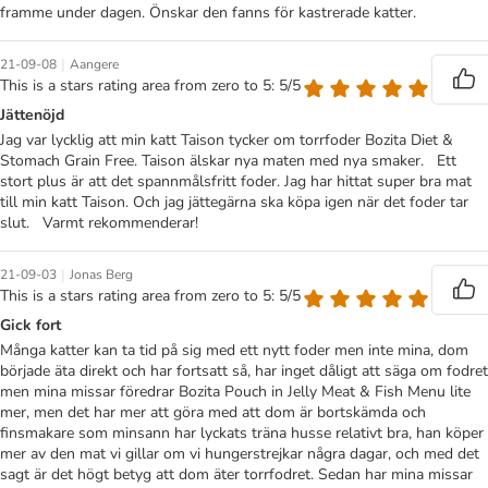
framme under dagen. Önskar den fanns för kastrerade katter.
|
21-09-08
Aangere
This is a stars rating area from zero to 5: 5/5
Jättenöjd
Jag var lycklig att min katt Taison tycker om torrfoder Bozita Diet &
Stomach Grain Free. Taison älskar nya maten med nya smaker. Ett
stort plus är att det spannmålsfritt foder. Jag har hittat super bra mat
till min katt Taison. Och jag jättegärna ska köpa igen när det foder tar
slut. Varmt rekommenderar!
|
21-09-03
Jonas Berg
This is a stars rating area from zero to 5: 5/5
Gick fort
Många katter kan ta tid på sig med ett nytt foder men inte mina, dom
började äta direkt och har fortsatt så, har inget dåligt att säga om fodret
men mina missar föredrar Bozita Pouch in Jelly Meat & Fish Menu lite
mer, men det har mer att göra med att dom är bortskämda och
finsmakare som minsann har lyckats träna husse relativt bra, han köper
mer av den mat vi gillar om vi hungerstrejkar några dagar, och med det
sagt är det högt betyg att dom äter torrfodret. Sedan har mina missar