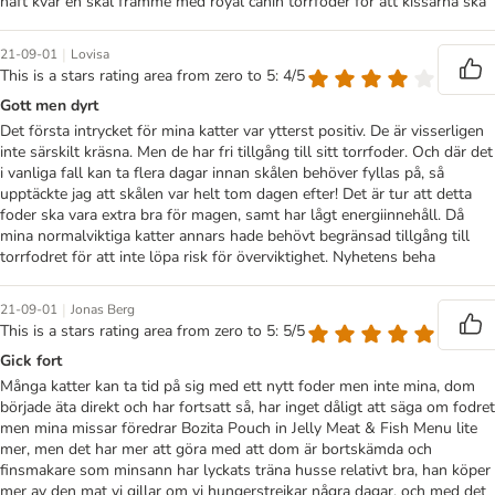
haft kvar en skål framme med royal canin torrfoder för att kissarna ska
|
21-09-01
Lovisa
This is a stars rating area from zero to 5: 4/5
Gott men dyrt
Det första intrycket för mina katter var ytterst positiv. De är visserligen
inte särskilt kräsna. Men de har fri tillgång till sitt torrfoder. Och där det
i vanliga fall kan ta flera dagar innan skålen behöver fyllas på, så
upptäckte jag att skålen var helt tom dagen efter! Det är tur att detta
foder ska vara extra bra för magen, samt har lågt energiinnehåll. Då
mina normalviktiga katter annars hade behövt begränsad tillgång till
torrfodret för att inte löpa risk för överviktighet. Nyhetens beha
|
21-09-01
Jonas Berg
This is a stars rating area from zero to 5: 5/5
Gick fort
Många katter kan ta tid på sig med ett nytt foder men inte mina, dom
började äta direkt och har fortsatt så, har inget dåligt att säga om fodret
men mina missar föredrar Bozita Pouch in Jelly Meat & Fish Menu lite
mer, men det har mer att göra med att dom är bortskämda och
finsmakare som minsann har lyckats träna husse relativt bra, han köper
mer av den mat vi gillar om vi hungerstrejkar några dagar, och med det