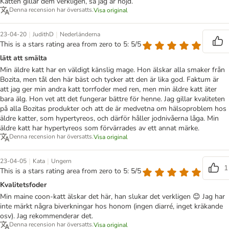
Katten gillar dem verkligen, så jag är nöjd.
Denna recension har översatts.
Visa original
|
|
23-04-20
JudithD
Nederländerna
This is a stars rating area from zero to 5: 5/5
lätt att smälta
Min äldre katt har en väldigt känslig mage. Hon älskar alla smaker från
Bozita, men tål den här bäst och tycker att den är lika god. Faktum är
att jag ger min andra katt torrfoder med ren, men min äldre katt äter
bara älg. Hon vet att det fungerar bättre för henne. Jag gillar kvaliteten
på alla Bozitas produkter och att de är medvetna om hälsoproblem hos
äldre katter, som hypertyreos, och därför håller jodnivåerna låga. Min
äldre katt har hypertyreos som förvärrades av ett annat märke.
Denna recension har översatts.
Visa original
|
|
23-04-05
Kata
Ungern
1
This is a stars rating area from zero to 5: 5/5
Kvalitetsfoder
Min maine coon-katt älskar det här, han slukar det verkligen 😊 Jag har
inte märkt några biverkningar hos honom (ingen diarré, inget kräkande
osv). Jag rekommenderar det.
Denna recension har översatts.
Visa original