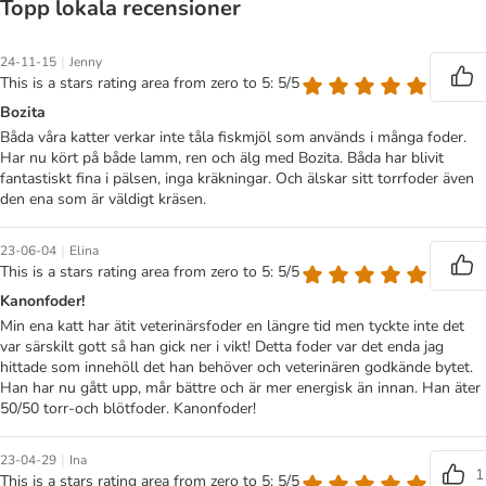
Topp lokala recensioner
|
24-11-15
Jenny
This is a stars rating area from zero to 5: 5/5
Bozita
Båda våra katter verkar inte tåla fiskmjöl som används i många foder.
Har nu kört på både lamm, ren och älg med Bozita. Båda har blivit
fantastiskt fina i pälsen, inga kräkningar. Och älskar sitt torrfoder även
den ena som är väldigt kräsen.
|
23-06-04
Elina
This is a stars rating area from zero to 5: 5/5
Kanonfoder!
Min ena katt har ätit veterinärsfoder en längre tid men tyckte inte det
var särskilt gott så han gick ner i vikt! Detta foder var det enda jag
hittade som innehöll det han behöver och veterinären godkände bytet.
Han har nu gått upp, mår bättre och är mer energisk än innan. Han äter
50/50 torr-och blötfoder. Kanonfoder!
|
23-04-29
Ina
1
This is a stars rating area from zero to 5: 5/5