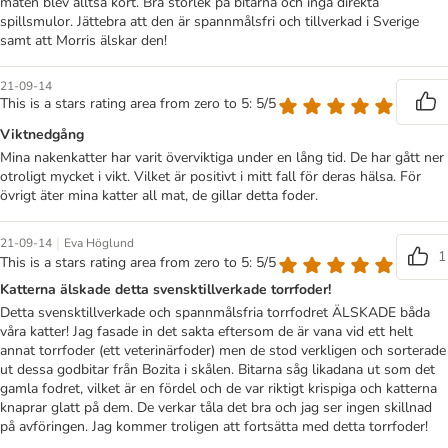
maten blev alltså kort. Bra storlek på bitarna och inga direkta
spillsmulor. Jättebra att den är spannmålsfri och tillverkad i Sverige
samt att Morris älskar den!
21-09-14
This is a stars rating area from zero to 5: 5/5
Viktnedgång
Mina nakenkatter har varit överviktiga under en lång tid. De har gått ner
otroligt mycket i vikt. Vilket är positivt i mitt fall för deras hälsa. För
övrigt äter mina katter all mat, de gillar detta foder.
|
21-09-14
Eva Höglund
1
This is a stars rating area from zero to 5: 5/5
Katterna älskade detta svensktillverkade torrfoder!
Detta svensktillverkade och spannmålsfria torrfodret ÄLSKADE båda
våra katter! Jag fasade in det sakta eftersom de är vana vid ett helt
annat torrfoder (ett veterinärfoder) men de stod verkligen och sorterade
ut dessa godbitar från Bozita i skålen. Bitarna såg likadana ut som det
gamla fodret, vilket är en fördel och de var riktigt krispiga och katterna
knaprar glatt på dem. De verkar tåla det bra och jag ser ingen skillnad
på avföringen. Jag kommer troligen att fortsätta med detta torrfoder!