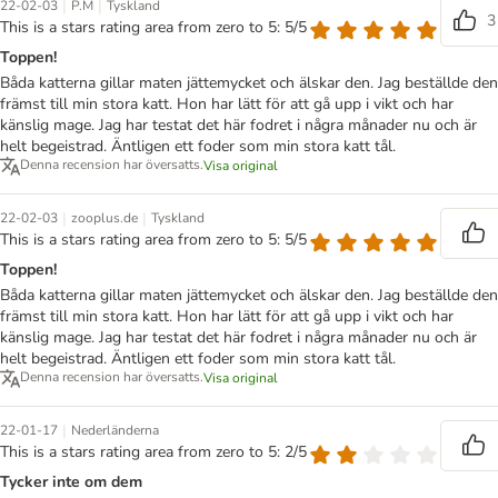
|
|
22-02-03
P.M
Tyskland
3
This is a stars rating area from zero to 5: 5/5
Toppen!
Båda katterna gillar maten jättemycket och älskar den. Jag beställde den
främst till min stora katt. Hon har lätt för att gå upp i vikt och har
känslig mage. Jag har testat det här fodret i några månader nu och är
helt begeistrad. Äntligen ett foder som min stora katt tål.
Denna recension har översatts.
Visa original
|
|
22-02-03
zooplus.de
Tyskland
This is a stars rating area from zero to 5: 5/5
Toppen!
Båda katterna gillar maten jättemycket och älskar den. Jag beställde den
främst till min stora katt. Hon har lätt för att gå upp i vikt och har
känslig mage. Jag har testat det här fodret i några månader nu och är
helt begeistrad. Äntligen ett foder som min stora katt tål.
Denna recension har översatts.
Visa original
|
22-01-17
Nederländerna
This is a stars rating area from zero to 5: 2/5
Tycker inte om dem