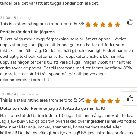
tänder bra, det var lätt att tugga sönder och äta det.
|
21-08-18
Idahag
This is a stars rating area from zero to 5: 5/5
Perfekt för den lilla jägaren
Till att börja med snygg förpackning som är lätt att öppna. I övrigt
uppskattar jag som jägare att kunna ge mina katter ett foder som
faktiskt innehåller älg. Det känns häftigt och ovanligt. Fodret har inte en
obehaglig lukt och katterna verkar uppskatta smaken. De har inte
uppvisat någon tendens till att vara dåliga i magen vilket har hänt vid
andra foder de provat. Det tillsammans med att fodret består av 88%
djurprotein och är fri från spannmål gör att jag verkligen
rekommenderar fodret till
|
21-08-14
Magdalena
This is a stars rating area from zero to 5: 5/5
Detta torrfoder kommer jag att fortsätta ge min katt!
Har nu testat detta torrfoder i 10 dagar till min 5 åriga innekatt Teddy.
Jag själv blev väldigt positivt överraskad över ingredienserna! Att fodret
inte innehåller soja, socker, spannmål, konserveringsmedel eller
köttmjöl! Det känns väldigt bra tycker jag!! Började introducera Bozitas