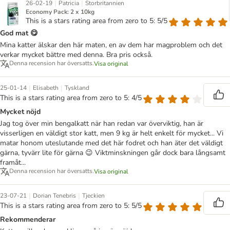
|
|
26-02-19
Patricia
Storbritannien
Economy Pack: 2 x 10kg
This is a stars rating area from zero to 5: 5/5
God mat 😋
Mina katter älskar den här maten, en av dem har magproblem och det
verkar mycket bättre med denna. Bra pris också.
Denna recension har översatts.
Visa original
|
|
25-01-14
Elisabeth
Tyskland
This is a stars rating area from zero to 5: 4/5
Mycket nöjd
Jag tog över min bengalkatt när han redan var överviktig, han är
visserligen en väldigt stor katt, men 9 kg är helt enkelt för mycket... Vi
matar honom uteslutande med det här fodret och han äter det väldigt
gärna, tyvärr lite för gärna 😉 Viktminskningen går dock bara långsamt
framåt...
Denna recension har översatts.
Visa original
|
|
23-07-21
Dorian Tenebris
Tjeckien
This is a stars rating area from zero to 5: 5/5
Rekommenderar