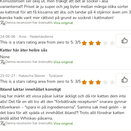
Konsistensen ser okej ut, men tråkigt att det är socker i alla
varianterna!!! Priset är ju super och jag byter mellan många olika sorter
av kattmat för att få kissarna att äta, och landar på 4 stjärnor även om 3
kanske hade varit mer rättvist på grund av sockret i kattmaten!
Denna recension har översatts.
Visa original
|
|
24-06-06
Arne
Nederländerna
This is a stars rating area from zero to 5: 3/5
Katter här äter hellre sås
None
Denna recension har översatts.
Visa original
|
|
23-02-27
Natascha Steiner
Tyskland
This is a stars rating area from zero to 5: 3/5
Ibland luktar innehållet konstigt
Jag har märkt att vissa påsar luktar äckligt och då rör katten dem inte
alls! Det får en att tro att den "förbättrade recepturen" snarare gynnar
tillverkaren – "spara in på ingredienserna". Samma sak med gelén – är
det bara för att späda ut innehållet ibland?! Trots allt föredrar katten
ändå alltid Whiskas-påsarna.
Denna recension har översatts.
Visa original