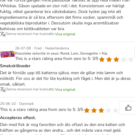
här var första gången mina pälsbollar faktiskt åt upp hela maten från
Whiskas. Såsen spelade en stor roll i det. Konsistensen var härligt
fuktig, vilket garanterar bra vätskebalans. Dock tycker jag inte att
ingredienserna är så bra, eftersom det finns socker, spannmål och
vegetabiliska biprodukter i. Dessutom skulle inga aromtillsatser
behövas om köttkvaliteten var bra.
Denna recension har översatts.
Visa original
|
|
26-07-08
Fred
Nederländerna
Klassieke selectie in saus: Rund, Lam, Gevogelte + Kip
This is a stars rating area from zero to 5: 3/5
Smakskillnader
Det är förstås upp till katterna själva, men de gillar inte lamm och
nötkött. För oss är det för lite kyckling och fågel i. Men det är ju deras
smak, såklart.
Denna recension har översatts.
Visa original
|
25-06-10
Danmark
This is a stars rating area from zero to 5: 3/5
Accepteras oftast.
Den med fisk är nog favoriten och äts oftast av den ena katten och
hälften av gångerna av den andra... och det måste vara med gelé.