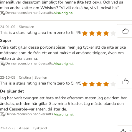
innehåll var dessutom lämpligt för henne (lite fett osv.). Och vad sa
mina andra katter om Whiskas? "Vi vill också ha, vi vill också ha!"
Denna recension har översatts.
Visa original
|
24-01-09
Slovakien
This is a stars rating area from zero to 5: 4/5
Super
Våra katt gillar dessa portionspåsar, men jag tycker att de inte är lika
mättande som de från ett annat märke vi använde tidigare, även om
vikten är densamma.
Denna recension har översatts.
Visa original
|
|
22-10-09
Cristina
Spanien
This is a stars rating area from zero to 5: 4/5
De gillar det
Jag har varit tvungen att byta märke eftersom maten jag gav dem har
ändrats, och den här gillar 3 av mina 5 katter. Jag måste blanda den
med Casserole-varianten, då äter de.
Denna recension har översatts.
Visa original
|
|
21-12-23
Aileen
Tyskland