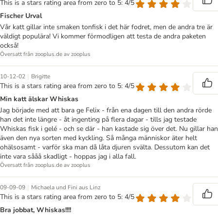
This is a stars rating area from zero to 5: 4/5
Fischer Urval
Vår katt gillar inte smaken tonfisk i det här fodret, men de andra tre är
väldigt populära! Vi kommer förmodligen att testa de andra paketen
också!
Översatt från zooplus.de av zooplus
|
10-12-02
Brigitte
This is a stars rating area from zero to 5: 4/5
Min katt älskar Whiskas
Jag började med att bara ge Felix - från ena dagen till den andra rörde
han det inte längre - åt ingenting på flera dagar - tills jag testade
Whiskas fisk i gelé - och se där - han kastade sig över det. Nu gillar han
även den nya sorten med kyckling. Så många människor äter helt
ohälsosamt - varför ska man då låta djuren svälta. Dessutom kan det
inte vara sååå skadligt - hoppas jag i alla fall.
Översatt från zooplus.de av zooplus
|
09-09-09
Michaela und Fini aus Linz
This is a stars rating area from zero to 5: 4/5
Bra jobbat, Whiskas!!!!