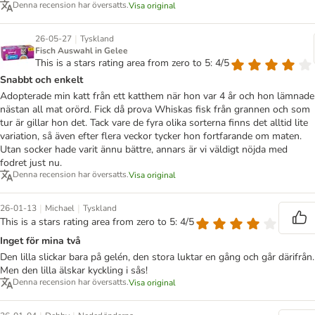
Denna recension har översatts.
Visa original
|
26-05-27
Tyskland
Fisch Auswahl in Gelee
This is a stars rating area from zero to 5: 4/5
Snabbt och enkelt
Adopterade min katt från ett katthem när hon var 4 år och hon lämnade
nästan all mat orörd. Fick då prova Whiskas fisk från grannen och som
tur är gillar hon det. Tack vare de fyra olika sorterna finns det alltid lite
variation, så även efter flera veckor tycker hon fortfarande om maten.
Utan socker hade varit ännu bättre, annars är vi väldigt nöjda med
fodret just nu.
Denna recension har översatts.
Visa original
|
|
26-01-13
Michael
Tyskland
This is a stars rating area from zero to 5: 4/5
Inget för mina två
Den lilla slickar bara på gelén, den stora luktar en gång och går därifrån.
Men den lilla älskar kyckling i sås!
Denna recension har översatts.
Visa original