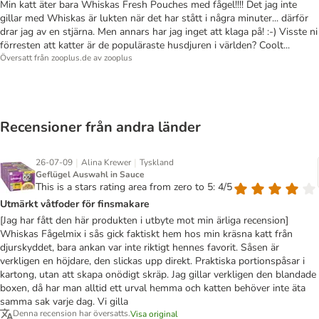
Min katt äter bara Whiskas Fresh Pouches med fågel!!!! Det jag inte
gillar med Whiskas är lukten när det har stått i några minuter... därför
drar jag av en stjärna. Men annars har jag inget att klaga på! :-) Visste ni
förresten att katter är de populäraste husdjuren i världen? Coolt...
Översatt från zooplus.de av zooplus
Recensioner från andra länder
|
|
26-07-09
Alina Krewer
Tyskland
Geflügel Auswahl in Sauce
This is a stars rating area from zero to 5: 4/5
Utmärkt våtfoder för finsmakare
[Jag har fått den här produkten i utbyte mot min ärliga recension]
Whiskas Fågelmix i sås gick faktiskt hem hos min kräsna katt från
djurskyddet, bara ankan var inte riktigt hennes favorit. Såsen är
verkligen en höjdare, den slickas upp direkt. Praktiska portionspåsar i
kartong, utan att skapa onödigt skräp. Jag gillar verkligen den blandade
boxen, då har man alltid ett urval hemma och katten behöver inte äta
samma sak varje dag. Vi gilla
Denna recension har översatts.
Visa original