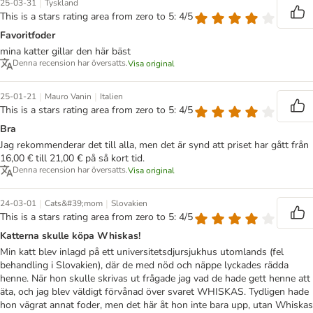
|
25-03-31
Tyskland
This is a stars rating area from zero to 5: 4/5
Favoritfoder
mina katter gillar den här bäst
Denna recension har översatts.
Visa original
|
|
25-01-21
Mauro Vanin
Italien
This is a stars rating area from zero to 5: 4/5
Bra
Jag rekommenderar det till alla, men det är synd att priset har gått från
16,00 € till 21,00 € på så kort tid.
Denna recension har översatts.
Visa original
|
|
24-03-01
Cats&#39;mom
Slovakien
This is a stars rating area from zero to 5: 4/5
Katterna skulle köpa Whiskas!
Min katt blev inlagd på ett universitetsdjursjukhus utomlands (fel
behandling i Slovakien), där de med nöd och näppe lyckades rädda
henne. När hon skulle skrivas ut frågade jag vad de hade gett henne att
äta, och jag blev väldigt förvånad över svaret WHISKAS. Tydligen hade
hon vägrat annat foder, men det här åt hon inte bara upp, utan Whiskas