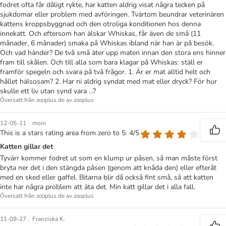
fodret ofta får dåligt rykte, har katten aldrig visat några tecken på
sjukdomar eller problem med avföringen. Tvärtom beundrar veterinären
kattens kroppsbyggnad och den otroliga konditionen hos denna
innekatt. Och eftersom han älskar Whiskas, får även de små (11
månader, 6 månader) smaka på Whiskas ibland när han är på besök.
Och vad händer? De två små äter upp maten innan den stora ens hinner
fram till skålen. Och till alla som bara klagar på Whiskas: ställ er
framför spegeln och svara på två frågor. 1. Är er mat alltid helt och
hållet hälsosam? 2. Har ni aldrig syndat med mat eller dryck? För hur
skulle ett liv utan synd vara ...?
Översatt från zooplus.de av zooplus
|
12-05-11
moni
This is a stars rating area from zero to 5: 4/5
Katten gillar det
Tyvärr kommer fodret ut som en klump ur påsen, så man måste först
bryta ner det i den stängda påsen (genom att knåda den) eller efteråt
med en sked eller gaffel. Bitarna blir då också fint små, så att katten
inte har några problem att äta det. Min katt gillar det i alla fall.
Översatt från zooplus.de av zooplus
|
11-09-27
Franziska K.