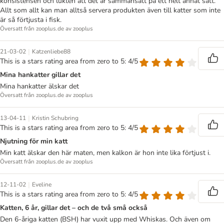
konsistensen och lukten att det är sammansatt på ett helt annat sätt.
Allt som allt kan man alltså servera produkten även till katter som inte
är så förtjusta i fisk.
Översatt från zooplus.de av zooplus
|
21-03-02
Katzenliebe88
This is a stars rating area from zero to 5: 4/5
Mina hankatter gillar det
Mina hankatter älskar det
Översatt från zooplus.de av zooplus
|
13-04-11
Kristin Schubring
This is a stars rating area from zero to 5: 4/5
Njutning för min katt
Min katt älskar den här maten, men kalkon är hon inte lika förtjust i.
Översatt från zooplus.de av zooplus
|
12-11-02
Eveline
This is a stars rating area from zero to 5: 4/5
Katten, 6 år, gillar det – och de två små också
Den 6-åriga katten (BSH) har vuxit upp med Whiskas. Och även om