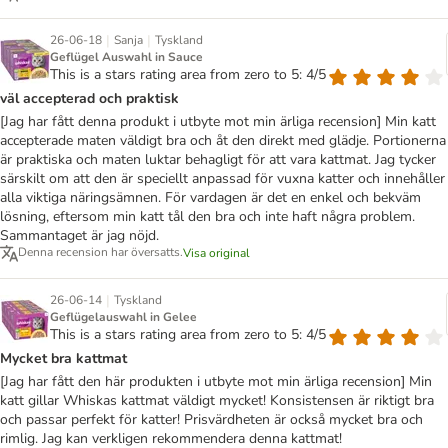
|
|
26-06-18
Sanja
Tyskland
Geflügel Auswahl in Sauce
This is a stars rating area from zero to 5: 4/5
väl accepterad och praktisk
[Jag har fått denna produkt i utbyte mot min ärliga recension] Min katt
accepterade maten väldigt bra och åt den direkt med glädje. Portionerna
är praktiska och maten luktar behagligt för att vara kattmat. Jag tycker
särskilt om att den är speciellt anpassad för vuxna katter och innehåller
alla viktiga näringsämnen. För vardagen är det en enkel och bekväm
lösning, eftersom min katt tål den bra och inte haft några problem.
Sammantaget är jag nöjd.
Denna recension har översatts.
Visa original
|
26-06-14
Tyskland
Geflügelauswahl in Gelee
This is a stars rating area from zero to 5: 4/5
Mycket bra kattmat
[Jag har fått den här produkten i utbyte mot min ärliga recension] Min
katt gillar Whiskas kattmat väldigt mycket! Konsistensen är riktigt bra
och passar perfekt för katter! Prisvärdheten är också mycket bra och
rimlig. Jag kan verkligen rekommendera denna kattmat!