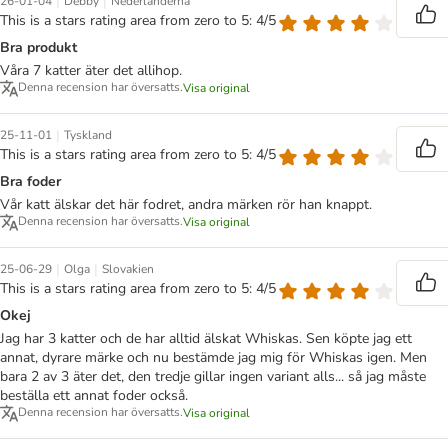
|
|
26-01-04
Debby
Nederländerna
This is a stars rating area from zero to 5: 4/5
Bra produkt
Våra 7 katter äter det allihop.
Denna recension har översatts.
Visa original
|
25-11-01
Tyskland
This is a stars rating area from zero to 5: 4/5
Bra foder
Vår katt älskar det här fodret, andra märken rör han knappt.
Denna recension har översatts.
Visa original
|
|
25-06-29
Olga
Slovakien
This is a stars rating area from zero to 5: 4/5
Okej
Jag har 3 katter och de har alltid älskat Whiskas. Sen köpte jag ett
annat, dyrare märke och nu bestämde jag mig för Whiskas igen. Men
bara 2 av 3 äter det, den tredje gillar ingen variant alls... så jag måste
beställa ett annat foder också.
Denna recension har översatts.
Visa original