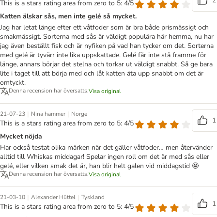
2
This is a stars rating area from zero to 5: 4/5
Katten älskar sås, men inte gelé så mycket.
Jag har letat länge efter ett våtfoder som är bra både prismässigt och
smakmässigt. Sorterna med sås är väldigt populära här hemma, nu har
jag även beställt fisk och är nyfiken på vad han tycker om det. Sorterna
med gelé är tyvärr inte lika uppskattade. Gelé får inte stå framme för
länge, annars börjar det stelna och torkar ut väldigt snabbt. Så ge bara
lite i taget till att börja med och låt katten äta upp snabbt om det är
omtyckt.
Denna recension har översatts.
Visa original
|
|
21-07-23
Nina hammer
Norge
1
This is a stars rating area from zero to 5: 4/5
Mycket nöjda
Har också testat olika märken när det gäller våtfoder… men återvänder
alltid till Whiskas middagar! Spelar ingen roll om det är med sås eller
gelé, eller vilken smak det är, han blir helt galen vid middagstid 🤩
Denna recension har översatts.
Visa original
|
|
21-03-10
Alexander Hüttel
Tyskland
1
This is a stars rating area from zero to 5: 4/5