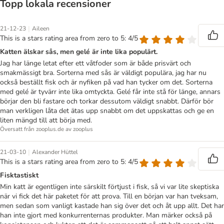
Topp lokala recensioner
|
21-12-23
Aileen
This is a stars rating area from zero to 5: 4/5
Katten älskar sås, men gelé är inte lika populärt.
Jag har länge letat efter ett våtfoder som är både prisvärt och
smakmässigt bra. Sorterna med sås är väldigt populära, jag har nu
också beställt fisk och är nyfiken på vad han tycker om det. Sorterna
med gelé är tyvärr inte lika omtyckta. Gelé får inte stå för länge, annars
börjar den bli fastare och torkar dessutom väldigt snabbt. Därför bör
man verkligen låta det ätas upp snabbt om det uppskattas och ge en
liten mängd till att börja med.
Översatt från zooplus.de av zooplus
|
21-03-10
Alexander Hüttel
This is a stars rating area from zero to 5: 4/5
Fisktastiskt
Min katt är egentligen inte särskilt förtjust i fisk, så vi var lite skeptiska
när vi fick det här paketet för att prova. Till en början var han tveksam,
men sedan som vanligt kastade han sig över det och åt upp allt. Det har
han inte gjort med konkurrenternas produkter. Man märker också på