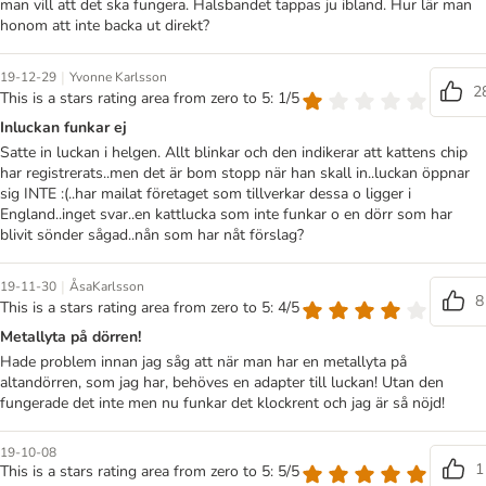
man vill att det ska fungera. Halsbandet tappas ju ibland. Hur lär man
honom att inte backa ut direkt?
|
19-12-29
Yvonne Karlsson
2
This is a stars rating area from zero to 5: 1/5
Inluckan funkar ej
Satte in luckan i helgen. Allt blinkar och den indikerar att kattens chip
har registrerats..men det är bom stopp när han skall in..luckan öppnar
sig INTE :(..har mailat företaget som tillverkar dessa o ligger i
England..inget svar..en kattlucka som inte funkar o en dörr som har
blivit sönder sågad..nån som har nåt förslag?
|
19-11-30
ÅsaKarlsson
8
This is a stars rating area from zero to 5: 4/5
Metallyta på dörren!
Hade problem innan jag såg att när man har en metallyta på
altandörren, som jag har, behöves en adapter till luckan! Utan den
fungerade det inte men nu funkar det klockrent och jag är så nöjd!
19-10-08
1
This is a stars rating area from zero to 5: 5/5