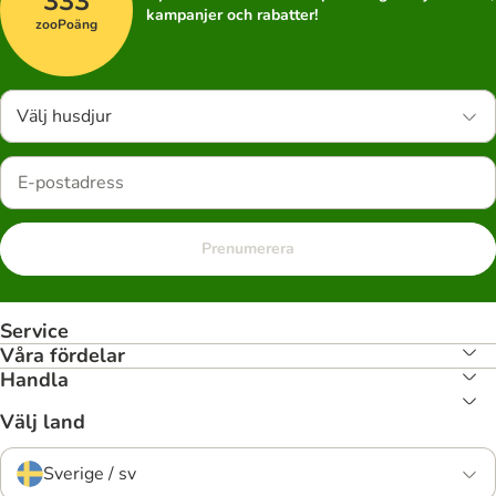
333
kampanjer och rabatter!
zooPoäng
Välj husdjur
Prenumerera
Service
Våra fördelar
Handla
Välj land
Sverige / sv