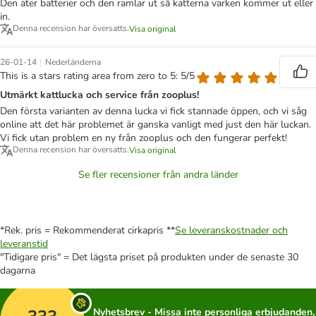
Den äter batterier och den ramlar ut så katterna varken kommer ut eller
in.
Denna recension har översatts.
Visa original
|
26-01-14
Nederländerna
This is a stars rating area from zero to 5: 5/5
Utmärkt kattlucka och service från zooplus!
Den första varianten av denna lucka vi fick stannade öppen, och vi såg
online att det här problemet är ganska vanligt med just den här luckan.
Vi fick utan problem en ny från zooplus och den fungerar perfekt!
Denna recension har översatts.
Visa original
Se fler recensioner från andra länder
*Rek. pris = Rekommenderat cirkapris **
Se leveranskostnader och
leveranstid
"Tidigare pris" = Det lägsta priset på produkten under de senaste 30
dagarna
Nyhetsbrev - Missa inte personliga erbjudanden,