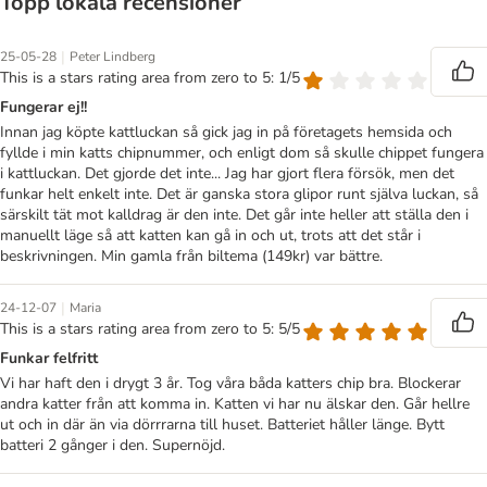
Topp lokala recensioner
|
25-05-28
Peter Lindberg
This is a stars rating area from zero to 5: 1/5
Fungerar ej!!
Innan jag köpte kattluckan så gick jag in på företagets hemsida och
fyllde i min katts chipnummer, och enligt dom så skulle chippet fungera
i kattluckan. Det gjorde det inte... Jag har gjort flera försök, men det
funkar helt enkelt inte. Det är ganska stora glipor runt själva luckan, så
särskilt tät mot kalldrag är den inte. Det går inte heller att ställa den i
manuellt läge så att katten kan gå in och ut, trots att det står i
beskrivningen. Min gamla från biltema (149kr) var bättre.
|
24-12-07
Maria
This is a stars rating area from zero to 5: 5/5
Funkar felfritt
Vi har haft den i drygt 3 år. Tog våra båda katters chip bra. Blockerar
andra katter från att komma in. Katten vi har nu älskar den. Går hellre
ut och in där än via dörrrarna till huset. Batteriet håller länge. Bytt
batteri 2 gånger i den. Supernöjd.