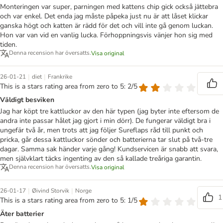
Monteringen var super, parningen med kattens chip gick också jättebra
och var enkel. Det enda jag måste påpeka just nu är att låset klickar
ganska högt och katten är rädd för det och vill inte gå genom luckan.
Hon var van vid en vanlig lucka. Förhoppningsvis vänjer hon sig med
tiden.
Denna recension har översatts.
Visa original
|
|
26-01-21
diet
Frankrike
This is a stars rating area from zero to 5: 2/5
Väldigt besviken
Jag har köpt tre kattluckor av den här typen (jag byter inte eftersom de
andra inte passar hålet jag gjort i min dörr). De fungerar väldigt bra i
ungefär två år, men trots att jag följer Sureflaps råd till punkt och
pricka, går dessa kattluckor sönder och batterierna tar slut på två-tre
dagar. Samma sak händer varje gång! Kundservicen är snabb att svara,
men självklart täcks ingenting av den så kallade treåriga garantin.
Denna recension har översatts.
Visa original
|
|
26-01-17
Øivind Storvik
Norge
1
This is a stars rating area from zero to 5: 1/5
Äter batterier