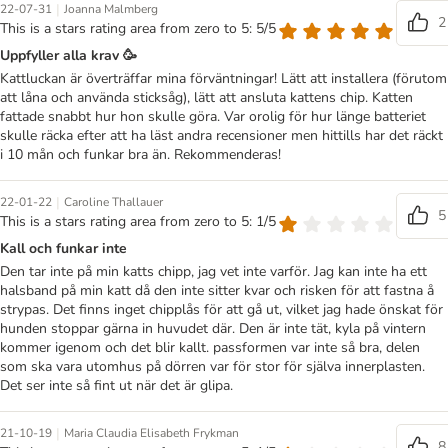
|
22-07-31
Joanna Malmberg
2
This is a stars rating area from zero to 5: 5/5
Uppfyller alla krav 🥳
Kattluckan är överträffar mina förväntningar! Lätt att installera (förutom
att låna och använda sticksåg), lätt att ansluta kattens chip. Katten
fattade snabbt hur hon skulle göra. Var orolig för hur länge batteriet
skulle räcka efter att ha läst andra recensioner men hittills har det räckt
i 10 mån och funkar bra än. Rekommenderas!
|
22-01-22
Caroline Thallauer
5
This is a stars rating area from zero to 5: 1/5
Kall och funkar inte
Den tar inte på min katts chipp, jag vet inte varför. Jag kan inte ha ett
halsband på min katt då den inte sitter kvar och risken för att fastna å
strypas. Det finns inget chipplås för att gå ut, vilket jag hade önskat för
hunden stoppar gärna in huvudet där. Den är inte tät, kyla på vintern
kommer igenom och det blir kallt. passformen var inte så bra, delen
som ska vara utomhus på dörren var för stor för själva innerplasten.
Det ser inte så fint ut när det är glipa.
|
21-10-19
Maria Claudia Elisabeth Frykman
8