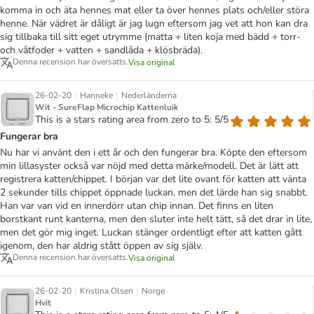
komma in och äta hennes mat eller ta över hennes plats och/eller störa
henne. När vädret är dåligt är jag lugn eftersom jag vet att hon kan dra
sig tillbaka till sitt eget utrymme (matta + liten koja med bädd + torr-
och våtfoder + vatten + sandlåda + klösbräda).
Denna recension har översatts.
Visa original
|
|
26-02-20
Hanneke
Nederländerna
Wit - SureFlap Microchip Kattenluik
This is a stars rating area from zero to 5: 5/5
Fungerar bra
Nu har vi använt den i ett år och den fungerar bra. Köpte den eftersom
min lillasyster också var nöjd med detta märke/modell. Det är lätt att
registrera katten/chippet. I början var det lite ovant för katten att vänta
2 sekunder tills chippet öppnade luckan, men det lärde han sig snabbt.
Han var van vid en innerdörr utan chip innan. Det finns en liten
borstkant runt kanterna, men den sluter inte helt tätt, så det drar in lite,
men det gör mig inget. Luckan stänger ordentligt efter att katten gått
igenom, den har aldrig stått öppen av sig själv.
Denna recension har översatts.
Visa original
|
|
26-02-20
Kristina Olsen
Norge
Hvit