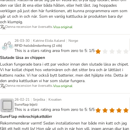
den var låst åt ena eller båda hållen, eller helt låst. Jag hoppades
verkligen på just den här funktionen, att kunna programmera vem som
går ut och in och när. Som en vanlig kattlucka är produkten bara dyr
och klumpig.
Denna recension har översatts.
Visa original
|
|
26-03-30
Katrine Elida Aaland
Norge
RFID-halsbåndanheng (2 stk)
This is a stars rating area from zero to 5: 1/5
Slutade läsa av chippen
Luckan fungerade bara i ett par veckor innan den slutade läsa av chipet.
Vi har kollat chipet hos veterinären och det sitter bra och är lättläst i
kattens nacke. Vi har också bytt batterier, men det hjälpte inte. Detta är
den andra kattluckan vi har som slutar fungera.
Denna recension har översatts.
Visa original
|
|
26-02-21
Snješka
Kroatien
Sureflap bijeli
This is a stars rating area from zero to 5: 5/5
SureFlap mikrochipkattdörr
Rekommenderar varmt! Sedan installationen har både min katt och jag
fått ett helt nytt liv! Hon går ut och in när hon vill, ingen annan djur kan