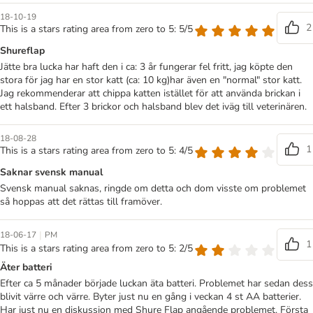
18-10-19
2
This is a stars rating area from zero to 5: 5/5
Shureflap
Jätte bra lucka har haft den i ca: 3 år fungerar fel fritt, jag köpte den
stora för jag har en stor katt (ca: 10 kg)har även en "normal" stor katt.
Jag rekommenderar att chippa katten istället för att använda brickan i
ett halsband. Efter 3 brickor och halsband blev det iväg till veterinären.
18-08-28
1
This is a stars rating area from zero to 5: 4/5
Saknar svensk manual
Svensk manual saknas, ringde om detta och dom visste om problemet
så hoppas att det rättas till framöver.
|
18-06-17
PM
1
This is a stars rating area from zero to 5: 2/5
Äter batteri
Efter ca 5 månader började luckan äta batteri. Problemet har sedan dess
blivit värre och värre. Byter just nu en gång i veckan 4 st AA batterier.
Har just nu en diskussion med Shure Flap angående problemet. Första