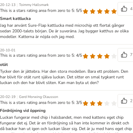
|
20-12-13
Toimmy Hallsmark
4
This is a stars rating area from zero to 5: 5/5
Smart kattlucka
Jag har använt Sure-Flap kattlucka med microchip ett flertal gånger
sedan 2000-talets början. De är suveräna. Jag bygger katthus av olika
modeller. Katterna är nöjda och jag med.
20-10-01
7
This is a stars rating area from zero to 5: 4/5
otät
Tycker den är jättebra. Har den stora modellen. Bara ett problem. Den
har blivit för otät runt själva luckan. Det sitter en smal tygkant runt
luckan och den har blivit sliten. Kan man byta ut den?
|
20-02-19
Gerd Morwing Olausson
2
This is a stars rating area from zero to 5: 3/5
Fördröjning vid öppning
Luckan fungerar med chip i halsbandet, men med kattens eget chip
fungerar det ej. Det är en fördröjning så han inte kommer in direkt och
då backar han ut igen och luckan låser sig. Det är ju med hans eget chip