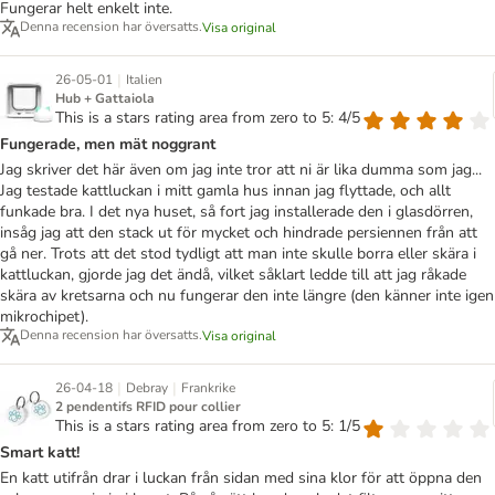
Fungerar helt enkelt inte.
Denna recension har översatts.
Visa original
|
26-05-01
Italien
Hub + Gattaiola
This is a stars rating area from zero to 5: 4/5
Fungerade, men mät noggrant
Jag skriver det här även om jag inte tror att ni är lika dumma som jag...
Jag testade kattluckan i mitt gamla hus innan jag flyttade, och allt
funkade bra. I det nya huset, så fort jag installerade den i glasdörren,
insåg jag att den stack ut för mycket och hindrade persiennen från att
gå ner. Trots att det stod tydligt att man inte skulle borra eller skära i
kattluckan, gjorde jag det ändå, vilket såklart ledde till att jag råkade
skära av kretsarna och nu fungerar den inte längre (den känner inte igen
mikrochipet).
Denna recension har översatts.
Visa original
|
|
26-04-18
Debray
Frankrike
2 pendentifs RFID pour collier
This is a stars rating area from zero to 5: 1/5
Smart katt!
En katt utifrån drar i luckan från sidan med sina klor för att öppna den