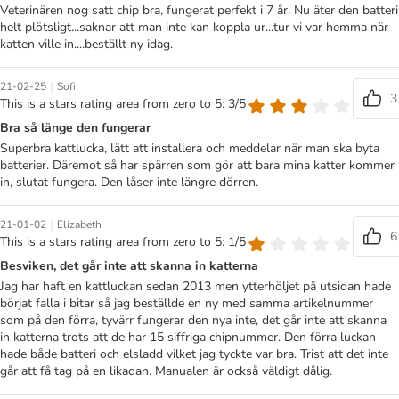
Veterinären nog satt chip bra, fungerat perfekt i 7 år. Nu äter den batteri
helt plötsligt...saknar att man inte kan koppla ur...tur vi var hemma när
katten ville in....beställt ny idag.
|
21-02-25
Sofi
3
This is a stars rating area from zero to 5: 3/5
Bra så länge den fungerar
Superbra kattlucka, lätt att installera och meddelar när man ska byta
batterier. Däremot så har spärren som gör att bara mina katter kommer
in, slutat fungera. Den låser inte längre dörren.
|
21-01-02
Elizabeth
6
This is a stars rating area from zero to 5: 1/5
Besviken, det går inte att skanna in katterna
Jag har haft en kattluckan sedan 2013 men ytterhöljet på utsidan hade
börjat falla i bitar så jag beställde en ny med samma artikelnummer
som på den förra, tyvärr fungerar den nya inte, det går inte att skanna
in katterna trots att de har 15 siffriga chipnummer. Den förra luckan
hade både batteri och elsladd vilket jag tyckte var bra. Trist att det inte
går att få tag på en likadan. Manualen är också väldigt dålig.