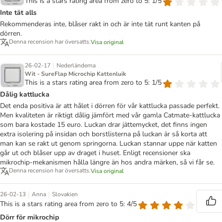
This is a stars rating area from zero to 5: 1/5
Inte tät alls
Rekommenderas inte, blåser rakt in och är inte tät runt kanten på
dörren.
Denna recension har översatts.
Visa original
|
26-02-17
Nederländerna
Wit - SureFlap Microchip Kattenluik
This is a stars rating area from zero to 5: 1/5
Dålig kattlucka
Det enda positiva är att hålet i dörren för vår kattlucka passade perfekt.
Men kvaliteten är riktigt dålig jämfört med vår gamla Catmate-kattlucka
som bara kostade 15 euro. Luckan drar jättemycket, det finns ingen
extra isolering på insidan och borstlisterna på luckan är så korta att
man kan se rakt ut genom springorna. Luckan stannar uppe när katten
går ut och blåser upp av draget i huset. Enligt recensioner ska
mikrochip-mekanismen hålla längre än hos andra märken, så vi får se.
Denna recension har översatts.
Visa original
|
|
26-02-13
Anna
Slovakien
This is a stars rating area from zero to 5: 4/5
Dörr för mikrochip