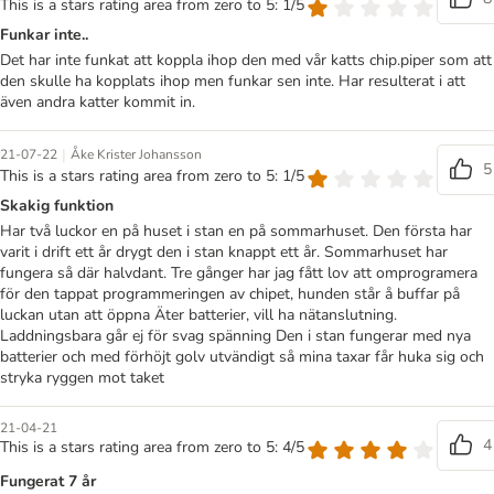
This is a stars rating area from zero to 5: 1/5
Funkar inte..
Det har inte funkat att koppla ihop den med vår katts chip.piper som att
den skulle ha kopplats ihop men funkar sen inte. Har resulterat i att
även andra katter kommit in.
|
21-07-22
Åke Krister Johansson
5
This is a stars rating area from zero to 5: 1/5
Skakig funktion
Har två luckor en på huset i stan en på sommarhuset. Den första har
varit i drift ett år drygt den i stan knappt ett år. Sommarhuset har
fungera så där halvdant. Tre gånger har jag fått lov att omprogramera
för den tappat programmeringen av chipet, hunden står å buffar på
luckan utan att öppna Äter batterier, vill ha nätanslutning.
Laddningsbara går ej för svag spänning Den i stan fungerar med nya
batterier och med förhöjt golv utvändigt så mina taxar får huka sig och
stryka ryggen mot taket
21-04-21
4
This is a stars rating area from zero to 5: 4/5
Fungerat 7 år