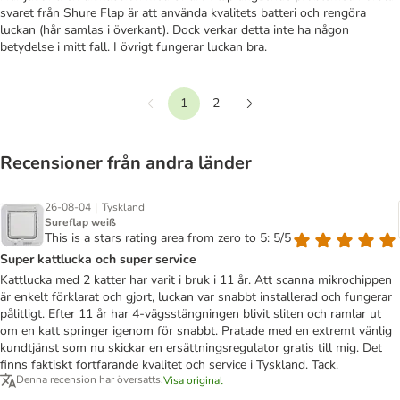
svaret från Shure Flap är att använda kvalitets batteri och rengöra
luckan (hår samlas i överkant). Dock verkar detta inte ha någon
betydelse i mitt fall. I övrigt fungerar luckan bra.
1
2
Föregående
Nästa
Recensioner från andra länder
|
26-08-04
Tyskland
Sureflap weiß
This is a stars rating area from zero to 5: 5/5
Super kattlucka och super service
Kattlucka med 2 katter har varit i bruk i 11 år. Att scanna mikrochippen
är enkelt förklarat och gjort, luckan var snabbt installerad och fungerar
pålitligt. Efter 11 år har 4-vägsstängningen blivit sliten och ramlar ut
om en katt springer igenom för snabbt. Pratade med en extremt vänlig
kundtjänst som nu skickar en ersättningsregulator gratis till mig. Det
finns faktiskt fortfarande kvalitet och service i Tyskland. Tack.
Denna recension har översatts.
Visa original