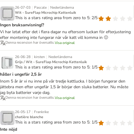
|
|
26-07-03
Pascale
Nederländerna
Wit - SureFlap Microchip Kattenluik
This is a stars rating area from zero to 5: 2/5
Ingen bruksanvisning!?
Vi har letat efter det i flera dagar nu eftersom luckan för efterjustering
efter montering inte fungerar när vår katt vill komma in 🤢
Denna recension har översatts.
Visa original
|
|
26-06-28
kirsten
Nederländerna
Grijs / Wit - SureFlap Microchip Kattenluik
This is a stars rating area from zero to 5: 1/5
håller i ungefär 2,5 år
Inom 5 år är vi nu inne på vår tredje kattlucka. I början fungerar den
jättebra men efter ungefär 1,5 år börjar den sluka batterier. Nu måste
jag byta batterier varje dag.
Denna recension har översatts.
Visa original
|
26-05-17
Frankrike
chatière blanche
This is a stars rating area from zero to 5: 1/5
Inte nöjd