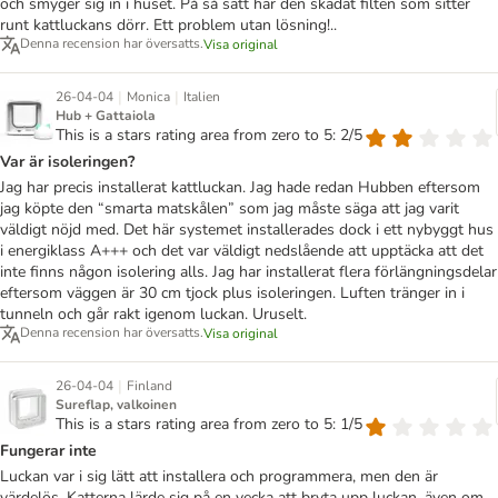
och smyger sig in i huset. På så sätt har den skadat filten som sitter
runt kattluckans dörr. Ett problem utan lösning!..
Denna recension har översatts.
Visa original
|
|
26-04-04
Monica
Italien
Hub + Gattaiola
This is a stars rating area from zero to 5: 2/5
Var är isoleringen?
Jag har precis installerat kattluckan. Jag hade redan Hubben eftersom
jag köpte den “smarta matskålen” som jag måste säga att jag varit
väldigt nöjd med. Det här systemet installerades dock i ett nybyggt hus
i energiklass A+++ och det var väldigt nedslående att upptäcka att det
inte finns någon isolering alls. Jag har installerat flera förlängningsdelar
eftersom väggen är 30 cm tjock plus isoleringen. Luften tränger in i
tunneln och går rakt igenom luckan. Uruselt.
Denna recension har översatts.
Visa original
|
26-04-04
Finland
Sureflap, valkoinen
This is a stars rating area from zero to 5: 1/5
Fungerar inte
Luckan var i sig lätt att installera och programmera, men den är
värdelös. Katterna lärde sig på en vecka att bryta upp luckan, även om