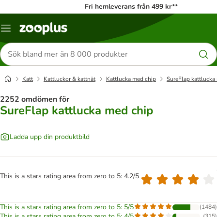
Fri hemleverans från 499 kr**
Katalogmeny
Sök
efter
produkter
Katt
Kattluckor & kattnät
Kattlucka med chip
SureFlap kattlucka
2252 omdömen för
SureFlap kattlucka med chip
Ladda upp din produktbild
This is a stars rating area from zero to 5: 4.2/5
This is a stars rating area from zero to 5: 5/5
(
1484
)
This is a stars rating area from zero to 5: 4/5
(
315
)