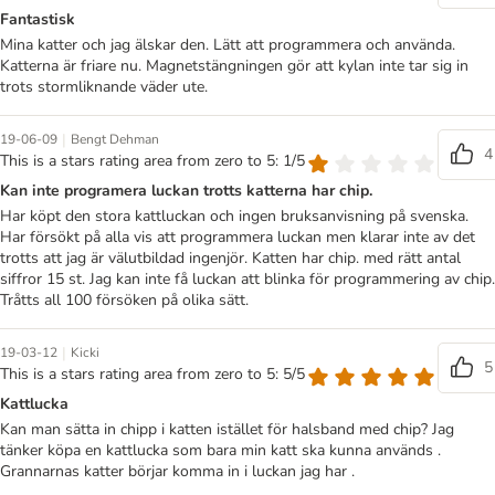
Fantastisk
Mina katter och jag älskar den. Lätt att programmera och använda.
Katterna är friare nu. Magnetstängningen gör att kylan inte tar sig in
trots stormliknande väder ute.
|
19-06-09
Bengt Dehman
4
This is a stars rating area from zero to 5: 1/5
Kan inte programera luckan trotts katterna har chip.
Har köpt den stora kattluckan och ingen bruksanvisning på svenska.
Har försökt på alla vis att programmera luckan men klarar inte av det
trotts att jag är välutbildad ingenjör. Katten har chip. med rätt antal
siffror 15 st. Jag kan inte få luckan att blinka för programmering av chip.
Tråtts all 100 försöken på olika sätt.
|
19-03-12
Kicki
5
This is a stars rating area from zero to 5: 5/5
Kattlucka
Kan man sätta in chipp i katten istället för halsband med chip? Jag
tänker köpa en kattlucka som bara min katt ska kunna används .
Grannarnas katter börjar komma in i luckan jag har .