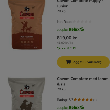
Cavom Complete Puppy /
Junior
20 kg
Not Rated
819,00 kr
41,00 kr / kg
778,05 kr
Lägg till i varukorg
Cavom Complete med lamm
& ris
20 kg
Rating: 5/5
(
1
)