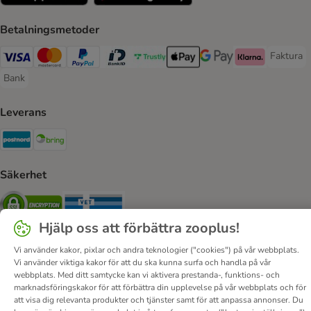
Betalningsmetoder
Faktura
Faktura 
Visa Payment Method
Mastercard Payment Method
PayPal Payment Method
BankID Payment Method
Trustly Payment Method
Apple Pay Payment Method
Googple Pay Payment M
Klarna Payment 
Bank
Bank Payment Method
Leverans
Postnord Shipping Method
Bring Shipping Method
Säkerhet
Security
Security
Hjälp oss att förbättra zooplus!
Vi använder kakor, pixlar och andra teknologier ("cookies") på vår webbplats.
Vi använder viktiga kakor för att du ska kunna surfa och handla på vår
webbplats. Med ditt samtycke kan vi aktivera prestanda-, funktions- och
marknadsföringskakor för att förbättra din upplevelse på vår webbplats och för
Om oss
Karriär
Corporate Website
Om företaget
att visa dig relevanta produkter och tjänster samt för att anpassa annonser. Du
Villkor
DSA
Ångra avtalet här
Betalningssätt
Leverans