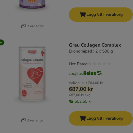
Lägg till i varukorg
2 varianter
y
Grau Collagen Complex
Ekonomipack: 2 x 500 g
Not Rated
Individuellt
704,00 kr
687,00 kr
687,00 kr / kg
652,65 kr
Lägg till i varukorg
2 varianter