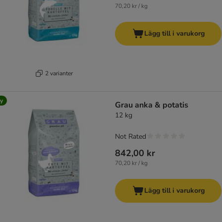
70,20 kr / kg
Lägg till i varukorg
2 varianter
y
Grau anka & potatis
12 kg
Not Rated
842,00 kr
70,20 kr / kg
Lägg till i varukorg