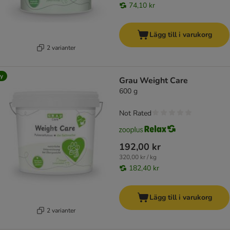
74,10 kr
Lägg till i varukorg
2 varianter
y
Grau Weight Care
600 g
Not Rated
192,00 kr
320,00 kr / kg
182,40 kr
Lägg till i varukorg
2 varianter