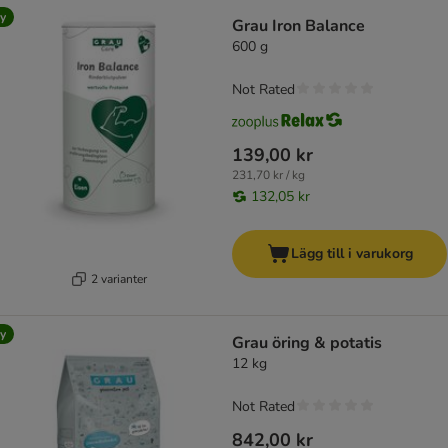
y
Grau Iron Balance
600 g
Not Rated
139,00 kr
231,70 kr / kg
132,05 kr
Lägg till i varukorg
2 varianter
y
Grau öring & potatis
12 kg
Not Rated
842,00 kr