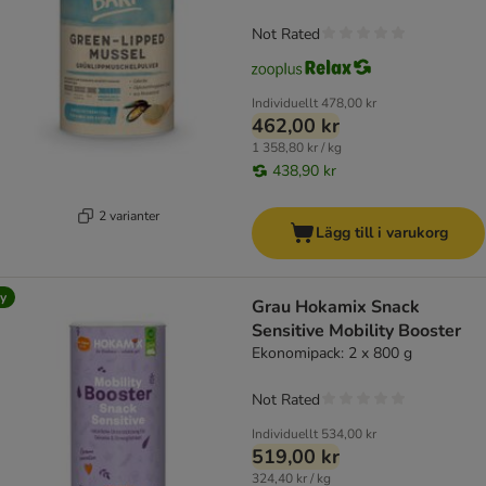
Not Rated
Individuellt
478,00 kr
462,00 kr
1 358,80 kr / kg
438,90 kr
2 varianter
Lägg till i varukorg
y
Grau Hokamix Snack
Sensitive Mobility Booster
Ekonomipack: 2 x 800 g
Not Rated
Individuellt
534,00 kr
519,00 kr
324,40 kr / kg