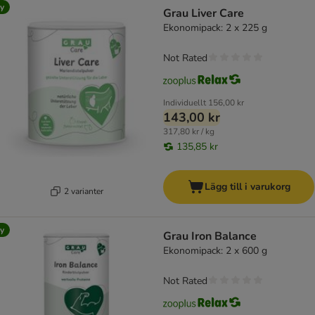
product items have been changed
y
Grau Liver Care
Ekonomipack: 2 x 225 g
Not Rated
Individuellt
156,00 kr
143,00 kr
317,80 kr / kg
135,85 kr
Lägg till i varukorg
2 varianter
y
Grau Iron Balance
Ekonomipack: 2 x 600 g
Not Rated