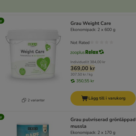
y
Grau Weight Care
Ekonomipack: 2 x 600 g
Not Rated
Individuellt
384,00 kr
369,00 kr
307,50 kr / kg
350,55 kr
Lägg till i varukorg
2 varianter
y
Grau pulvriserad grönläppad
mussla
Ekonomipack: 2 x 170 g