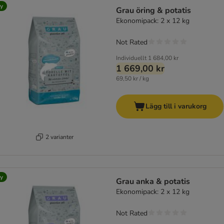
y
Grau öring & potatis
Ekonomipack: 2 x 12 kg
Not Rated
Individuellt
1 684,00 kr
1 669,00 kr
69,50 kr / kg
Lägg till i varukorg
2 varianter
y
Grau anka & potatis
Ekonomipack: 2 x 12 kg
Not Rated