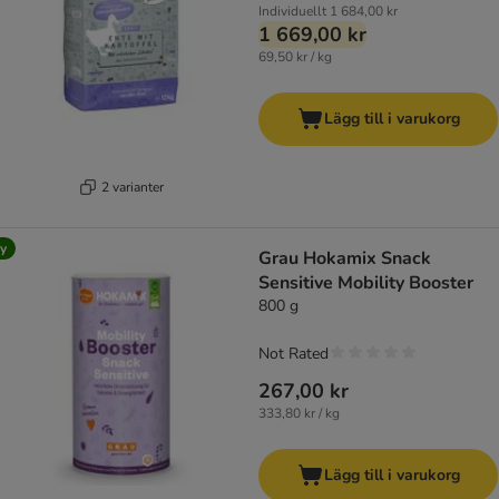
Individuellt
1 684,00 kr
1 669,00 kr
69,50 kr / kg
Lägg till i varukorg
2 varianter
y
Grau Hokamix Snack
Sensitive Mobility Booster
800 g
Not Rated
267,00 kr
333,80 kr / kg
Lägg till i varukorg