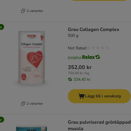
2 varianter
y
Grau Collagen Complex
500 g
Not Rated
352,00 kr
704,00 kr / kg
334,40 kr
Lägg till i varukorg
2 varianter
y
Grau pulvriserad grönläppad
mussla