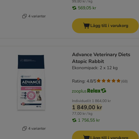
99,80 kr / kg
569,05 kr
4 varianter
Lägg till i varukorg
Advance Veterinary Diets
Atopic Rabbit
Ekonomipack: 2 x 12 kg
Rating: 4.8/5
(
68
)
Individuellt
1 864,00 kr
1 849,00 kr
77,00 kr / kg
1 756,55 kr
4 varianter
Lägg till i varukorg