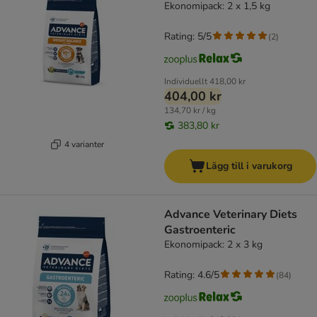
Ekonomipack: 2 x 1,5 kg
Rating: 5/5
(
2
)
Individuellt
418,00 kr
404,00 kr
134,70 kr / kg
383,80 kr
4 varianter
Lägg till i varukorg
Advance Veterinary Diets
Gastroenteric
Ekonomipack: 2 x 3 kg
Rating: 4.6/5
(
84
)