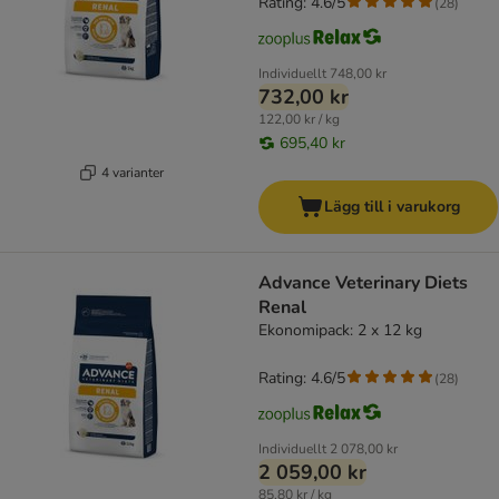
Rating: 4.6/5
(
28
)
Individuellt
748,00 kr
732,00 kr
122,00 kr / kg
695,40 kr
4 varianter
Lägg till i varukorg
Advance Veterinary Diets
Renal
Ekonomipack: 2 x 12 kg
Rating: 4.6/5
(
28
)
Individuellt
2 078,00 kr
2 059,00 kr
85,80 kr / kg