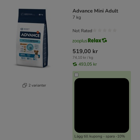
product items have been changed
Advance Mini Adult
7 kg
Not Rated
519,00 kr
74,10 kr / kg
493,05 kr
2 varianter
Lägg till kupong - spara -10%