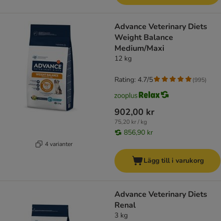
Advance Veterinary Diets
Weight Balance
Medium/Maxi
12 kg
Rating: 4.7/5
(
995
)
902,00 kr
75,20 kr / kg
856,90 kr
4 varianter
Lägg till i varukorg
Advance Veterinary Diets
Renal
3 kg