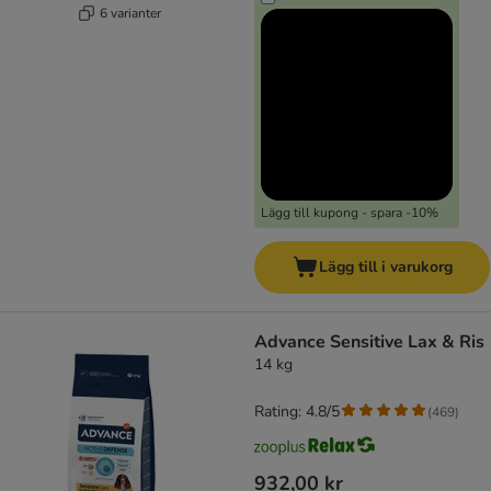
6 varianter
Lägg till kupong - spara -10%
Lägg till i varukorg
Advance Sensitive Lax & Ris
14 kg
Rating: 4.8/5
(
469
)
932,00 kr