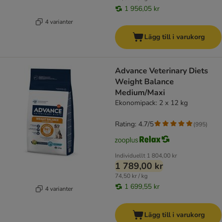
1 956,05 kr
4 varianter
Lägg till i varukorg
Advance Veterinary Diets
Weight Balance
Medium/Maxi
Ekonomipack: 2 x 12 kg
Rating: 4.7/5
(
995
)
Individuellt
1 804,00 kr
1 789,00 kr
74,50 kr / kg
1 699,55 kr
4 varianter
Lägg till i varukorg