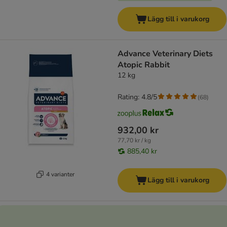
Lägg till i varukorg
Advance Veterinary Diets
Atopic Rabbit
12 kg
Rating: 4.8/5
(
68
)
932,00 kr
77,70 kr / kg
885,40 kr
4 varianter
Lägg till i varukorg