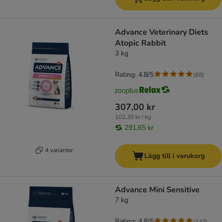
Advance Veterinary Diets
Atopic Rabbit
3 kg
Rating: 4.8/5
(
68
)
307,00 kr
102,30 kr / kg
291,65 kr
4 varianter
Lägg till i varukorg
Advance Mini Sensitive
7 kg
Rating: 4.8/5
(
147
)