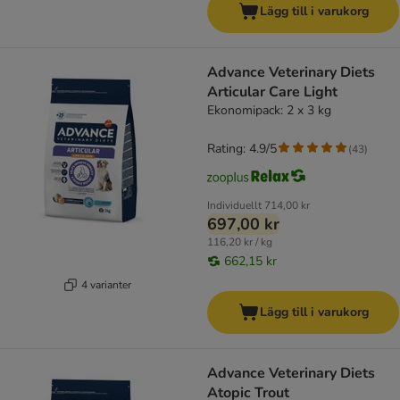
Lägg till i varukorg
Advance Veterinary Diets
Articular Care Light
Ekonomipack: 2 x 3 kg
Rating: 4.9/5
(
43
)
Individuellt
714,00 kr
697,00 kr
116,20 kr / kg
662,15 kr
4 varianter
Lägg till i varukorg
Advance Veterinary Diets
Atopic Trout