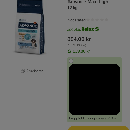
Advance Maxi Light
12 kg
Not Rated
884,00 kr
73,70 kr / kg
839,80 kr
2 varianter
Lägg till kupong - spara -10%