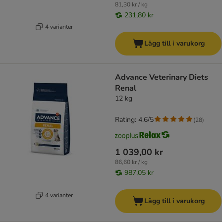
81,30 kr / kg
231,80 kr
4 varianter
Lägg till i varukorg
Advance Veterinary Diets
Renal
12 kg
Rating: 4.6/5
(
28
)
1 039,00 kr
86,60 kr / kg
987,05 kr
4 varianter
Lägg till i varukorg