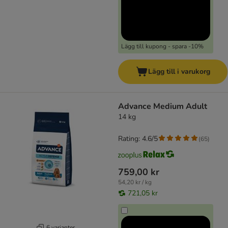
Lägg till kupong - spara -10%
Lägg till i varukorg
Advance Medium Adult
14 kg
Rating: 4.6/5
(
65
)
759,00 kr
54,20 kr / kg
721,05 kr
6 varianter