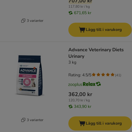
707,00 kr
117,80 kr / kg
671,65 kr
3 varianter
Lägg till i varukorg
Advance Veterinary Diets
Urinary
3 kg
Rating: 4.5/5
(
41
)
362,00 kr
120,70 kr / kg
343,90 kr
3 varianter
Lägg till i varukorg