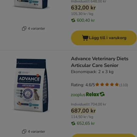
Individuellt
648,00 kr
632,00 kr
105,30 kr / kg
600,40 kr
4 varianter
Lägg till i varukorg
Advance Veterinary Diets
Articular Care Senior
Ekonomipack: 2 x 3 kg
Rating: 4.6/5
(
110
)
Individuellt
704,00 kr
687,00 kr
114,50 kr / kg
652,65 kr
4 varianter