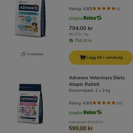
Rating: 4.8/5
(
8
)
794,00 kr
66,20 kr / kg
754,30 kr
4 varianter
Lägg till i varukorg
Advance Veterinary Diets
Atopic Rabbit
Ekonomipack: 2 x 3 kg
Rating: 4.8/5
(
68
)
Individuellt
614,00 kr
599,00 kr