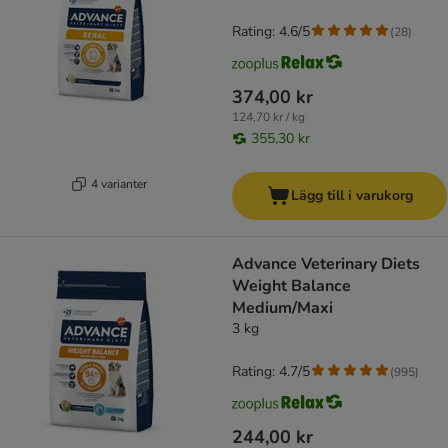
Rating: 4.6/5
(
28
)
374,00 kr
124,70 kr / kg
355,30 kr
4 varianter
Lägg till i varukorg
Advance Veterinary Diets
Weight Balance
Medium/Maxi
3 kg
Rating: 4.7/5
(
995
)
244,00 kr