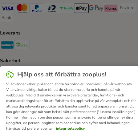
Faktura
Faktura 
Visa Payment Method
Mastercard Payment Method
PayPal Payment Method
BankID Payment Method
Trustly Payment Method
Apple Pay Payment Method
Googple Pay Payment M
Klarna Payment 
Bank
Bank Payment Method
Leverans
Postnord Shipping Method
Bring Shipping Method
Säkerhet
Security
Security
Hjälp oss att förbättra zooplus!
Vi använder kakor, pixlar och andra teknologier ("cookies") på vår webbplats.
Vi använder viktiga kakor för att du ska kunna surfa och handla på vår
webbplats. Med ditt samtycke kan vi aktivera prestanda-, funktions- och
marknadsföringskakor för att förbättra din upplevelse på vår webbplats och för
att visa dig relevanta produkter och tjänster samt för att anpassa annonser. Du
Om oss
Karriär
Corporate Website
Om företaget
kan göra ändringar när som helst i vårt preferenscenter ("Justera inställningar").
För mer information om den person som är ansvarig för behandlingen av dina
Villkor
DSA
Ångra avtalet här
Betalningssätt
Leverans
uppgifter, de personuppgifter som behandlas och syftet med behandlingen
Dataskydd
Tillgänglighetspolicy
hänvisas till preferenscenter.
integritetspolicy