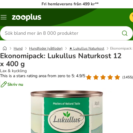
Fri hemleverans från 499 kr**
Katalogmeny
Sök
efter
produkter
Hund
Hundfoder (våtfoder)
★ Lukullus Naturkost
Ekonomipack: 
Ekonomipack: Lukullus Naturkost 12
x 400 g
Lax & kyckling
This is a stars rating area from zero to 5: 4.9/5
(
1455
)
Skriv nu