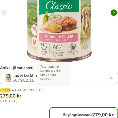
Totalt pris för
Artikel (8 varianter)
samma artiklar
om de köps
Lax & kyckling
separat
607902.18
-3.79%
Individuellt
290,00 kr
279,00 kr
58,10 kr / kg
279,00 kr
Engångsleverans