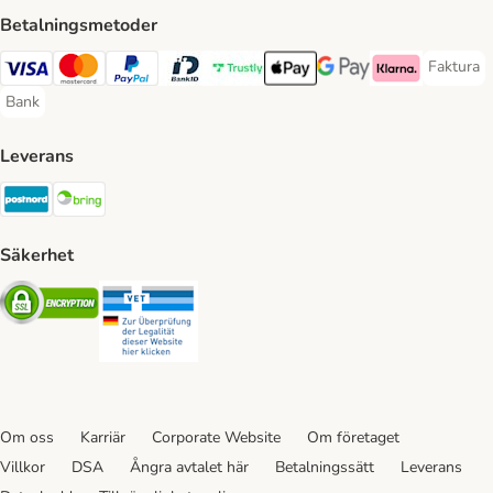
Betalningsmetoder
Faktura
Faktura 
Visa Payment Method
Mastercard Payment Method
PayPal Payment Method
BankID Payment Method
Trustly Payment Method
Apple Pay Payment Method
Googple Pay Payment M
Klarna Payment 
Bank
Bank Payment Method
Leverans
Postnord Shipping Method
Bring Shipping Method
Säkerhet
Security
Security
Om oss
Karriär
Corporate Website
Om företaget
Villkor
DSA
Ångra avtalet här
Betalningssätt
Leverans