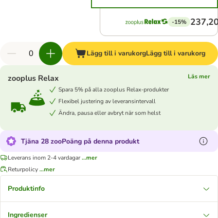
237,20
-15%
Lägg till i varukorg
Lägg till i varukorg
Läs mer
zooplus Relax
Spara 5% på alla zooplus Relax-produkter
Flexibel justering av leveransintervall
Ändra, pausa eller avbryt när som helst
Tjäna 28 zooPoäng på denna produkt
Leverans inom 2-4 vardagar
...mer
Returpolicy
...mer
Produktinfo
Ingredienser