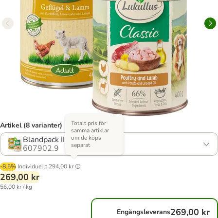
Totalt pris för
Artikel (8 varianter)
samma artiklar
om de köps
Blandpack II, 2 sorter
separat
607902.9
-8.5%
Individuellt
294,00 kr
269,00 kr
56,00 kr / kg
269,00 kr
Engångsleverans