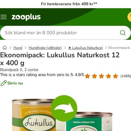
Fri hemleverans från 499 kr**
Katalogmeny
Sök
efter
produkter
Hund
Hundfoder (våtfoder)
★ Lukullus Naturkost
Ekonomipack: 
Ekonomipack: Lukullus Naturkost 12
x 400 g
Blandpack II, 2 sorter
This is a stars rating area from zero to 5: 4.9/5
(
1455
)
Skriv nu