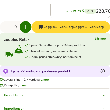
228,70
-15%
Lägg till i varukorg
Lägg till i varukorg
Läs mer
zooplus Relax
Spara 5% på alla zooplus Relax-produkter
Flexibel justering av leveransintervall
Ändra, pausa eller avbryt när som helst
Tjäna 27 zooPoäng på denna produkt
Leverans inom 2-4 vardagar
...mer
Returpolicy
...mer
Produktinfo
Ingredienser