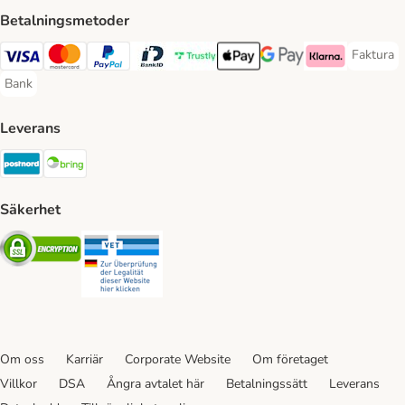
Betalningsmetoder
Faktura
Faktura 
Visa Payment Method
Mastercard Payment Method
PayPal Payment Method
BankID Payment Method
Trustly Payment Method
Apple Pay Payment Method
Googple Pay Payment M
Klarna Payment 
Bank
Bank Payment Method
Leverans
Postnord Shipping Method
Bring Shipping Method
Säkerhet
Security
Security
Om oss
Karriär
Corporate Website
Om företaget
Villkor
DSA
Ångra avtalet här
Betalningssätt
Leverans