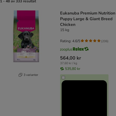
1 - 48 av 333 resultat
product items have been changed
Eukanuba Premium Nutrition
Puppy Large & Giant Breed
Chicken
15 kg
Rating: 4.6/5
(
206
)
564,00 kr
37,60 kr / kg
535,80 kr
3 varianter