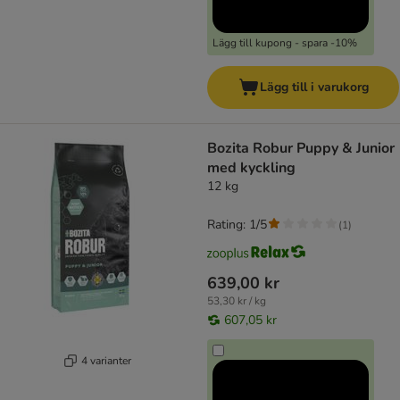
Lägg till kupong - spara -10%
Lägg till i varukorg
Bozita Robur Puppy & Junior
med kyckling
12 kg
Rating: 1/5
(
1
)
639,00 kr
53,30 kr / kg
607,05 kr
4 varianter