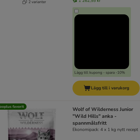
1 262,55 kr
2 varianter
Lägg till kupong - spara -10%
Lägg till i varukorg
ooplus favorit
Wolf of Wilderness Junior
"Wild Hills" anka -
spannmålsfritt
Ekonomipack: 4 x 1 kg nytt recept