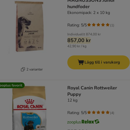
MAGNUSSONS Junior
hundfoder
Ekonomipack: 2 x 10 kg
Rating: 5/5
(
1
)
Individuellt
874,00 kr
857,00 kr
42,90 kr / kg
Lägg till i varukorg
2 varianter
ooplus favorit
Royal Canin Rottweiler
Puppy
12 kg
Rating: 5/5
(
4
)