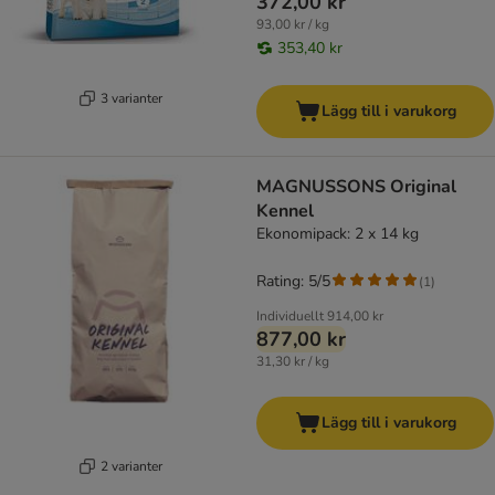
372,00 kr
93,00 kr / kg
353,40 kr
3 varianter
Lägg till i varukorg
MAGNUSSONS Original
Kennel
Ekonomipack: 2 x 14 kg
Rating: 5/5
(
1
)
Individuellt
914,00 kr
877,00 kr
31,30 kr / kg
Lägg till i varukorg
2 varianter