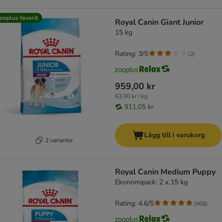
ooplus favorit
Royal Canin Giant Junior
15 kg
Rating: 3/5
(
2
)
959,00 kr
63,90 kr / kg
911,05 kr
Lägg till i varukorg
2 varianter
Royal Canin Medium Puppy
Ekonomipack: 2 x 15 kg
Rating: 4.6/5
(
968
)