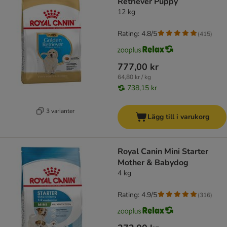
Retriever Puppy
12 kg
Rating: 4.8/5
(
415
)
777,00 kr
64,80 kr / kg
738,15 kr
3 varianter
Lägg till i varukorg
Royal Canin Mini Starter
Mother & Babydog
4 kg
Rating: 4.9/5
(
316
)