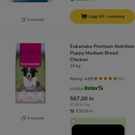
Lägg till i varukorg
4 varianter
Eukanuba Premium Nutrition
Puppy Medium Breed
Chicken
15 kg
Rating: 4.6/5
(
90
)
567,00 kr
37,80 kr / kg
538,65 kr
4 varianter