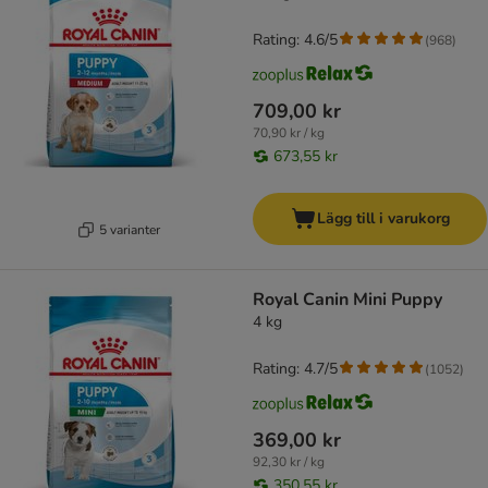
Rating: 4.6/5
(
968
)
709,00 kr
70,90 kr / kg
673,55 kr
Lägg till i varukorg
5 varianter
Royal Canin Mini Puppy
4 kg
Rating: 4.7/5
(
1052
)
369,00 kr
92,30 kr / kg
350,55 kr