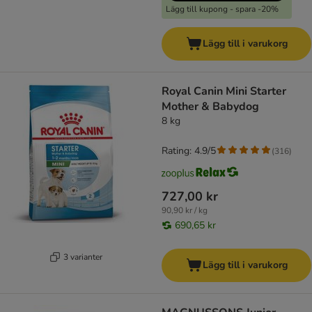
Lägg till kupong - spara -20%
Lägg till i varukorg
Royal Canin Mini Starter
Mother & Babydog
8 kg
Rating: 4.9/5
(
316
)
727,00 kr
90,90 kr / kg
690,65 kr
3 varianter
Lägg till i varukorg