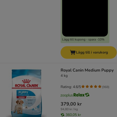
Lägg till kupong - spara -10%
Lägg till i varukorg
Royal Canin Medium Puppy
4 kg
Rating: 4.6/5
(
968
)
379,00 kr
94,80 kr / kg
360,05 kr