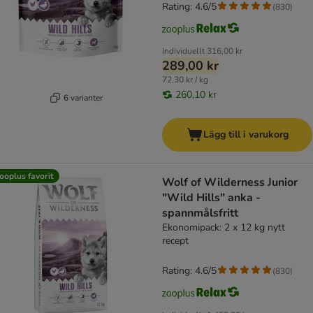
Rating: 4.6/5
(
830
)
Individuellt
316,00 kr
289,00 kr
72,30 kr / kg
260,10 kr
6 varianter
Lägg till i varukorg
ooplus favorit
Wolf of Wilderness Junior
"Wild Hills" anka -
spannmålsfritt
Ekonomipack: 2 x 12 kg nytt
recept
Rating: 4.6/5
(
830
)