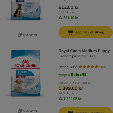
612,00 kr
61,20 kr / kg
581,40 kr
Lägg till i varukorg
5 varianter
Royal Canin Medium Puppy
Ekonomipack: 2 x 10 kg
Rating: 4.6/5
(
968
)
Individuellt
1 418,00 kr
1 399,00 kr
70,00 kr / kg
1 329,05 kr
5 varianter