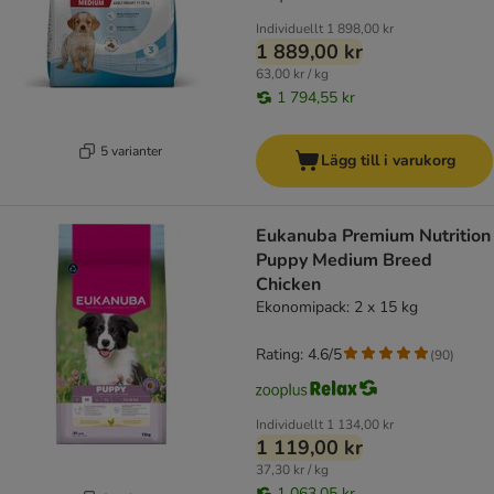
Individuellt
1 898,00 kr
1 889,00 kr
63,00 kr / kg
1 794,55 kr
5 varianter
Lägg till i varukorg
Eukanuba Premium Nutrition
Puppy Medium Breed
Chicken
Ekonomipack: 2 x 15 kg
Rating: 4.6/5
(
90
)
Individuellt
1 134,00 kr
1 119,00 kr
37,30 kr / kg
1 063,05 kr