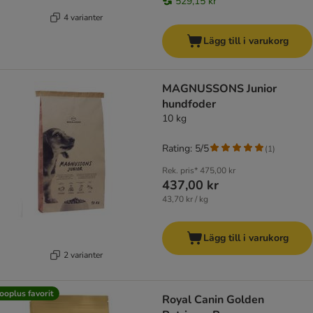
529,15 kr
4 varianter
Lägg till i varukorg
MAGNUSSONS Junior
hundfoder
10 kg
Rating: 5/5
(
1
)
Rek. pris*
475,00 kr
437,00 kr
43,70 kr / kg
Lägg till i varukorg
2 varianter
ooplus favorit
Royal Canin Golden