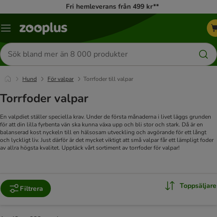
Fri hemleverans från 499 kr**
Katalogmeny
Sök
efter
produkter
Hund
För valpar
Torrfoder till valpar
Torrfoder valpar
En valpdiet ställer speciella krav. Under de första månaderna i livet läggs grunden
för att din lilla fyrbenta vän ska kunna växa upp och bli stor och stark. Då är en
balanserad kost nyckeln till en hälsosam utveckling och avgörande för ett långt
och lyckligt liv. Just därför är det mycket viktigt att små valpar får ett lämpligt foder
av allra högsta kvalitet. Upptäck vårt sortiment av torrfoder för valpar!
Toppsäljare
Filtrera