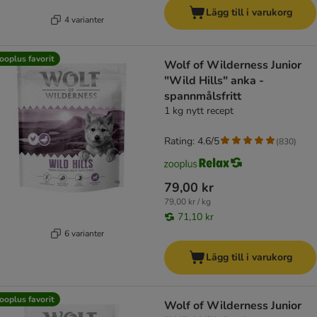
Lägg till i varukorg
4 varianter
ooplus favorit
Wolf of Wilderness Junior
"Wild Hills" anka -
spannmålsfritt
1 kg nytt recept
Rating: 4.6/5
(
830
)
79,00 kr
79,00 kr / kg
71,10 kr
6 varianter
Lägg till i varukorg
ooplus favorit
Wolf of Wilderness Junior