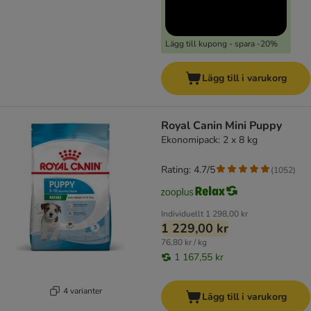
Lägg till kupong - spara -20%
Lägg till i varukorg
Royal Canin Mini Puppy
Ekonomipack: 2 x 8 kg
Rating: 4.7/5
(
1052
)
Individuellt
1 298,00 kr
1 229,00 kr
76,80 kr / kg
1 167,55 kr
4 varianter
Lägg till i varukorg