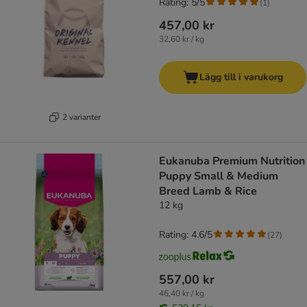
Rating: 5/5
(
1
)
457,00 kr
32,60 kr / kg
Lägg till i varukorg
2 varianter
Eukanuba Premium Nutrition
Puppy Small & Medium
Breed Lamb & Rice
12 kg
Rating: 4.6/5
(
27
)
557,00 kr
46,40 kr / kg