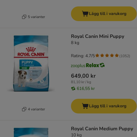
Lägg till i varukorg
5 varianter
Royal Canin Mini Puppy
8 kg
Rating: 4.7/5
(
1052
)
649,00 kr
81,10 kr / kg
616,55 kr
Lägg till i varukorg
4 varianter
Royal Canin Medium Puppy
10 kg