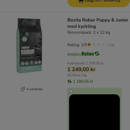
Lägg till i varukorg
Bozita Robur Puppy & Junior
med kyckling
Ekonomipack: 2 x 12 kg
Rating: 1/5
(
1
)
Individuellt
1 278,00 kr
1 249,00 kr
52,00 kr / kg
1 186,55 kr
4 varianter