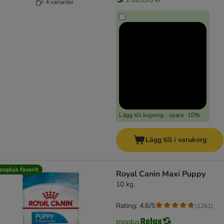
4 varianter
Lägg till kupong - spara -10%
Lägg till i varukorg
ooplus favorit
Royal Canin Maxi Puppy
10 kg
Rating: 4.6/5
(
1261
)