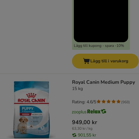
Lägg till kupong - spara -10%
Lägg till i varukorg
Royal Canin Medium Puppy
15 kg
Rating: 4.6/5
(
968
)
949,00 kr
63,30 kr / kg
901,55 kr