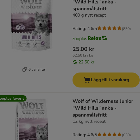
"Wild Hills" anka -
spannmålsfritt
400 g nytt recept
Rating: 4.6/5
(
830
)
25,00 kr
62,50 kr / kg
22,50 kr
6 varianter
Lägg till i varukorg
ooplus favorit
Wolf of Wilderness Junior
"Wild Hills" anka -
spannmålsfritt
12 kg nytt recept
Rating: 4.6/5
(
830
)