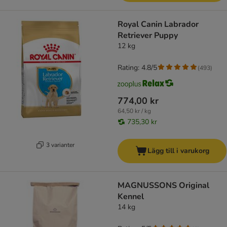
Royal Canin Labrador
Retriever Puppy
12 kg
Rating: 4.8/5
(
493
)
774,00 kr
64,50 kr / kg
735,30 kr
3 varianter
Lägg till i varukorg
MAGNUSSONS Original
Kennel
14 kg