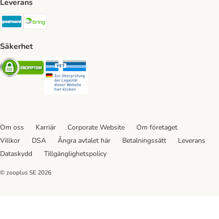
Leverans
Postnord Shipping Method
Bring Shipping Method
Säkerhet
Security
Security
Om oss
Karriär
Corporate Website
Om företaget
Villkor
DSA
Ångra avtalet här
Betalningssätt
Leverans
Dataskydd
Tillgänglighetspolicy
© zooplus SE
2026