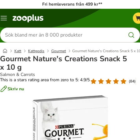
Fri hemleverans från 499 kr**
Katalogmeny
Sök
efter
produkter
Katt
Kattgodis
Gourmet
Gourmet Nature's Creations Snack 5 x 1
Gourmet Nature's Creations Snack 5
x 10 g
Salmon & Carrots
This is a stars rating area from zero to 5: 4.9/5
(
84
)
Skriv nu