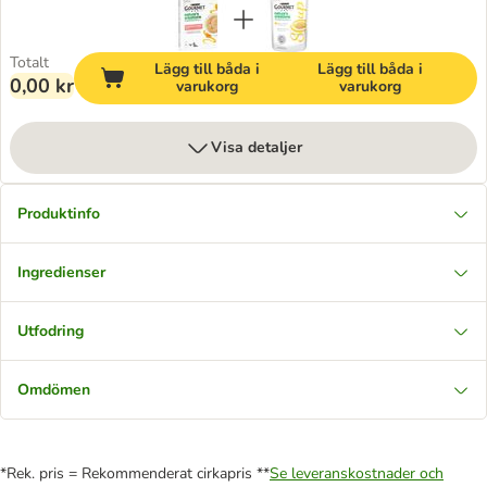
Totalt
Lägg till båda i
Lägg till båda i
0,00 kr
varukorg
varukorg
Visa detaljer
Produktinfo
Ingredienser
Utfodring
Omdömen
*Rek. pris = Rekommenderat cirkapris **
Se leveranskostnader och