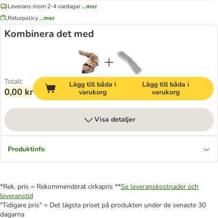
Leverans inom 2-4 vardagar
...mer
Returpolicy
...mer
Kombinera det med
Totalt
Lägg till båda i
Lägg till båda i
0,00 kr
varukorg
varukorg
Visa detaljer
Produktinfo
*Rek. pris = Rekommenderat cirkapris **
Se leveranskostnader och
leveranstid
"Tidigare pris" = Det lägsta priset på produkten under de senaste 30
dagarna