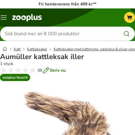
Fri hemleverans från 499 kr**
Katalogmeny
Sök
efter
produkter
Katt
Kattleksaker
Kattleksaker med kattmynta, valeriana & silver vine
Aumüller kattleksak iller
1 styck
Skriv nu
(
0
)
zooplus favorit