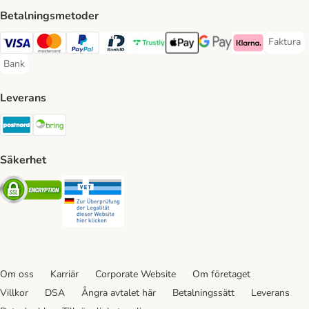
Betalningsmetoder
Faktura
Faktura 
Visa Payment Method
Mastercard Payment Method
PayPal Payment Method
BankID Payment Method
Trustly Payment Method
Apple Pay Payment Method
Googple Pay Payment M
Klarna Payment 
Bank
Bank Payment Method
Leverans
Postnord Shipping Method
Bring Shipping Method
Säkerhet
Security
Security
Om oss
Karriär
Corporate Website
Om företaget
Villkor
DSA
Ångra avtalet här
Betalningssätt
Leverans