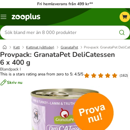
Fri hemleverans från 499 kr**
Katalogmeny
Sök
efter
produkter
Katt
Kattmat (våtfoder)
GranataPet
Provpack: GranataPet DeliCat
Provpack: GranataPet DeliCatessen
6 x 400 g
Blandpack I
This is a stars rating area from zero to 5: 4.5/5
(
162
)
Skriv nu