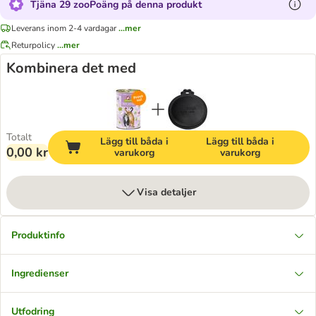
Tjäna 29 zooPoäng på denna produkt
Leverans inom 2-4 vardagar
...mer
Returpolicy
...mer
Kombinera det med
Totalt
Lägg till båda i
Lägg till båda i
0,00 kr
varukorg
varukorg
Visa detaljer
Produktinfo
Ingredienser
Utfodring