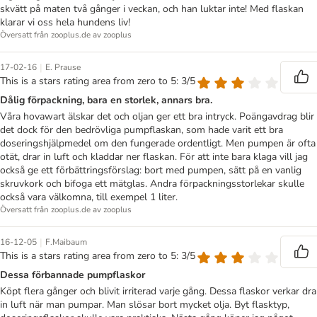
skvätt på maten två gånger i veckan, och han luktar inte! Med flaskan
klarar vi oss hela hundens liv!
Översatt från zooplus.de av zooplus
|
17-02-16
E. Prause
This is a stars rating area from zero to 5: 3/5
Dålig förpackning, bara en storlek, annars bra.
Våra hovawart älskar det och oljan ger ett bra intryck. Poängavdrag blir
det dock för den bedrövliga pumpflaskan, som hade varit ett bra
doseringshjälpmedel om den fungerade ordentligt. Men pumpen är ofta
otät, drar in luft och kladdar ner flaskan. För att inte bara klaga vill jag
också ge ett förbättringsförslag: bort med pumpen, sätt på en vanlig
skruvkork och bifoga ett mätglas. Andra förpackningsstorlekar skulle
också vara välkomna, till exempel 1 liter.
Översatt från zooplus.de av zooplus
|
16-12-05
F.Maibaum
This is a stars rating area from zero to 5: 3/5
Dessa förbannade pumpflaskor
Köpt flera gånger och blivit irriterad varje gång. Dessa flaskor verkar dra
in luft när man pumpar. Man slösar bort mycket olja. Byt flasktyp,