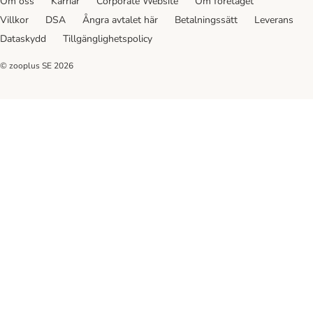
Om oss
Karriär
Corporate Website
Om företaget
Villkor
DSA
Ångra avtalet här
Betalningssätt
Leverans
Dataskydd
Tillgänglighetspolicy
© zooplus SE
2026