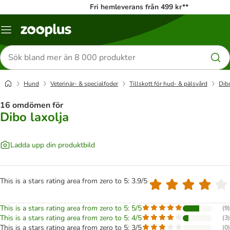
Fri hemleverans från 499 kr**
Katalogmeny
Sök
efter
produkter
Hund
Veterinär- & specialfoder
Tillskott för hud- & pälsvård
Dibo
16 omdömen för
Dibo laxolja
Ladda upp din produktbild
This is a stars rating area from zero to 5: 3.9/5
This is a stars rating area from zero to 5: 5/5
(
9
)
This is a stars rating area from zero to 5: 4/5
(
3
)
This is a stars rating area from zero to 5: 3/5
(
0
)