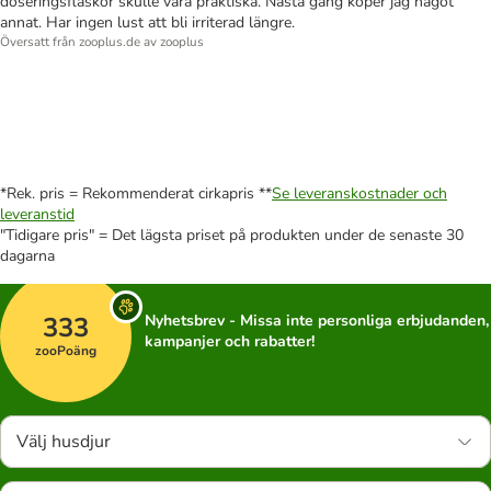
doseringsflaskor skulle vara praktiska. Nästa gång köper jag något
annat. Har ingen lust att bli irriterad längre.
Översatt från zooplus.de av zooplus
*Rek. pris = Rekommenderat cirkapris **
Se leveranskostnader och
leveranstid
"Tidigare pris" = Det lägsta priset på produkten under de senaste 30
dagarna
333
Nyhetsbrev - Missa inte personliga erbjudanden,
kampanjer och rabatter!
zooPoäng
Välj husdjur