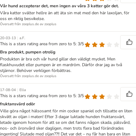
Vår hund accepterar det, men ingen av våra 3 katter gör det.
Våra katter svälter hellre än att äta sin mat med den här laxoljan, för
oss en riktig besvikelse.
Översatt från zooplus.de av zooplus
|
20-03-13
a.F.
This is a stars rating area from zero to 5: 3/5
Bra produkt, pumpen otrolig
Produkten är bra och vår hund gillar den väldigt mycket. Men
flaskhuvudet eller pumpen är en mardröm. Därför drar jag av två
stjärnor. Behöver verkligen förbättras.
Översatt från zooplus.de av zooplus
|
17-08-04
Ella
This is a stars rating area from zero to 5: 3/5
fruktansvärd odör
Ville göra något hälsosamt för min cocker spaniel och tillsatte en liten
skvätt av oljan i maten! Efter 3 dagar luktade hunden fruktansvärt,
letade igenom honom för att se om det fanns någon skada, pälsvård,
nos- och öronvård sker dagligen, men trots flera bad förändrades
ingenting! Slutade med oljan??!! Det var det – nu får han bara en liten