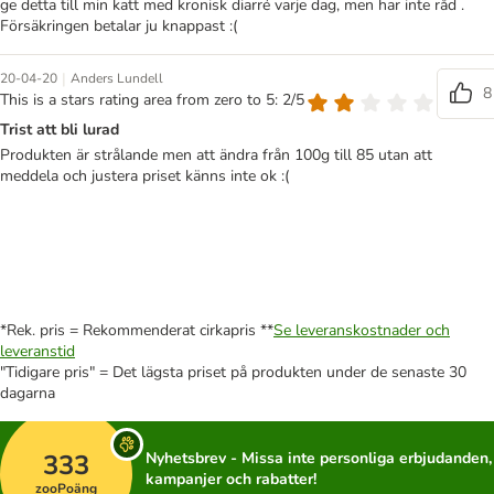
ge detta till min katt med kronisk diarré varje dag, men har inte råd .
Försäkringen betalar ju knappast :(
|
20-04-20
Anders Lundell
8
This is a stars rating area from zero to 5: 2/5
Trist att bli lurad
Produkten är strålande men att ändra från 100g till 85 utan att
meddela och justera priset känns inte ok :(
*Rek. pris = Rekommenderat cirkapris **
Se leveranskostnader och
leveranstid
"Tidigare pris" = Det lägsta priset på produkten under de senaste 30
dagarna
333
Nyhetsbrev - Missa inte personliga erbjudanden,
kampanjer och rabatter!
zooPoäng