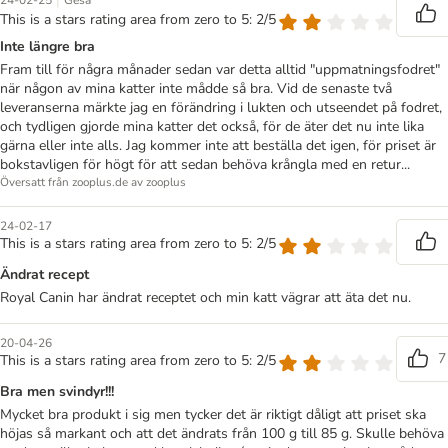
|
24-02-25
Gesa
This is a stars rating area from zero to 5: 2/5
Inte längre bra
Fram till för några månader sedan var detta alltid "uppmatningsfodret"
när någon av mina katter inte mådde så bra. Vid de senaste två
leveranserna märkte jag en förändring i lukten och utseendet på fodret,
och tydligen gjorde mina katter det också, för de äter det nu inte lika
gärna eller inte alls. Jag kommer inte att beställa det igen, för priset är
bokstavligen för högt för att sedan behöva krångla med en retur...
Översatt från zooplus.de av zooplus
24-02-17
This is a stars rating area from zero to 5: 2/5
Ändrat recept
Royal Canin har ändrat receptet och min katt vägrar att äta det nu.
20-04-26
7
This is a stars rating area from zero to 5: 2/5
Bra men svindyr!!!
Mycket bra produkt i sig men tycker det är riktigt dåligt att priset ska
höjas så markant och att det ändrats från 100 g till 85 g. Skulle behöva