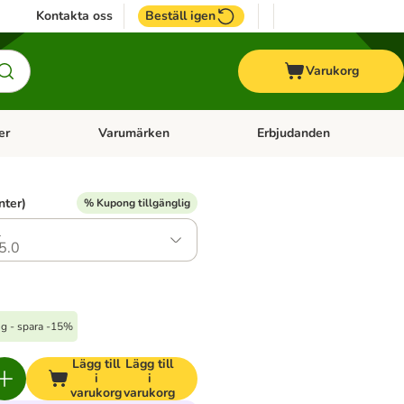
Kontakta oss
Beställ igen
Varukorg
er
Varumärken
Erbjudanden
menu: Häst
Open category menu: Veterinärfoder
Open category menu: Varum
nter)
% Kupong tillgänglig
l
5.0
ng - spara -15%
Lägg till
Lägg till
i
i
varukorg
varukorg