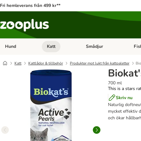
Fri hemleverans från 499 kr**
Hund
Katt
Smådjur
Fis
Open category menu: Hund
Open category menu: Katt
Open 
Katt
Kattlådor & tillbehör
Produkter mot lukt från kattoaletter
Bio
Biokat'
700 ml
This is a stars r
Skriv nu
Naturlig doftneut
mycket effektiv 
och ökar hållbarh