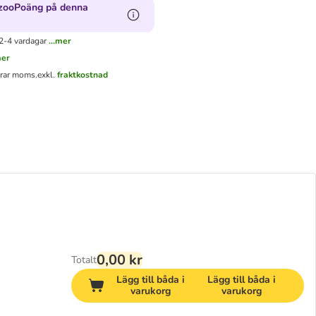
 zooPoäng på denna
2-4 vardagar
...mer
mer
erar moms.
exkl.
fraktkostnad
0,00 kr
Totalt
Lägg till båda i
Lägg till båda i
varukorg
varukorg