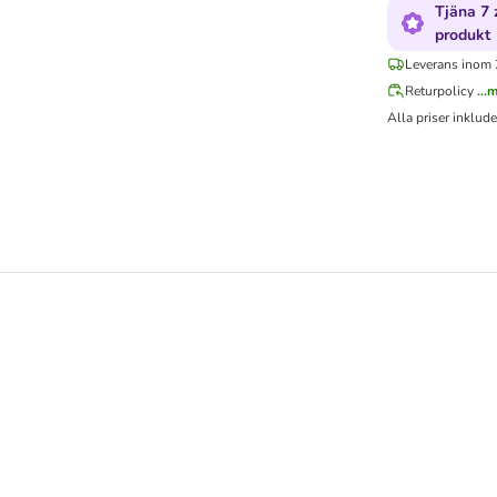
Tjäna 7
produkt
Leverans inom 
Returpolicy
...
Alla priser inklud