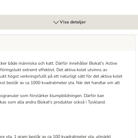
Visa detaljer
tycker både människa och katt. Därför innehåller Biokat's Active
vföringslukt extremt effektivt. Det aktiva kolet utvinns av
ukt högst verkningsfullt på ett naturligt sätt för det aktiva kolet
kol består av ca 1000 kvadratmeter yta. När det handlar om att
nsgranuler som förstärker klumpbildningen. Därför kan
kas som alla andra Biokat's produkter också i Tyskland.
e yta, 1 gram består av ca 100 kvadratmeter yta, utmärkt