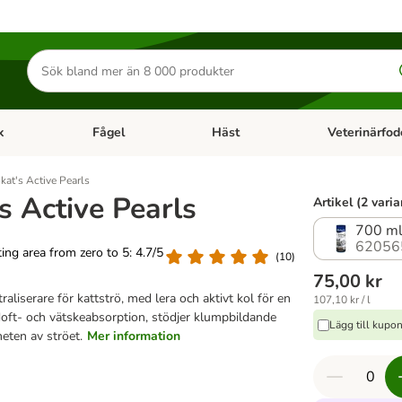
Sök
efter
produkter
k
Fågel
Häst
Veterinärfod
category menu: Smådjur
Open category menu: Fisk
Open category menu: Fågel
Open category 
kat's Active Pearls
s Active Pearls
Artikel (2 varia
700 m
62056
ating area from zero to 5: 4.7/5
(
10
)
75,00 kr
raliserare för kattströ, med lera och aktivt kol för en
107,10 kr / l
doft- och vätskeabsorption, stödjer klumpbildande
Lägg till kupo
eten av ströet.
Mer information