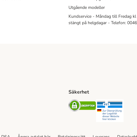
Utgående modeller
Kundservice - Måndag till Fredag kl 
stängt på helgdagar - Telefon: 00
Säkerhet
Shipping Method
ing Shipping Method
Security
Securit
ethod
DSA
Ångra avtalet här
Betalningssätt
Leverans
Dataskyd