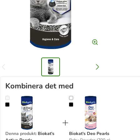
Kombinera det med
Biokat's Active Pearls
Biokat's Deo Pearls
Denna produkt
:
Biokat's
Biokat's Deo Pearls