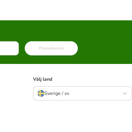
Prenumerera
Välj land
Sverige / sv