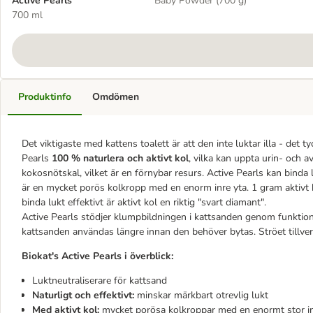
Active Pearls
Baby Powder (700 g)
700 ml
Produktinfo
Omdömen
Det viktigaste med kattens toalett är att den inte luktar illa - det 
Pearls
100 % naturlera och aktivt kol
, vilka kan uppta urin- och a
kokosnötskal, vilket är en förnybar resurs. Active Pearls kan binda l
är en mycket porös kolkropp med en enorm inre yta. 1 gram aktivt 
binda lukt effektivt är aktivt kol en riktig "svart diamant".
Active Pearls stödjer klumpbildningen i kattsanden genom funktio
kattsanden användas längre innan den behöver bytas. Ströet tillver
Biokat's Active Pearls i överblick:
Luktneutraliserare för kattsand
Naturligt och effektivt:
minskar märkbart otrevlig lukt
Med aktivt kol:
mycket porösa kolkroppar med en enormt stor inr