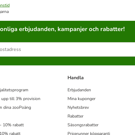
nstid
garna
sonliga erbjudanden, kampanjer och rabatter!
Handla
jalitetsprogram
Erbjudanden
- upp till 3% provision
Mina kuponger
in dina zooPoäng
Nyhetsbrev
Rabatter
- 10% rabatt
Säsongsrabatter
 10% rabatt
Pricerunner köpgaranti