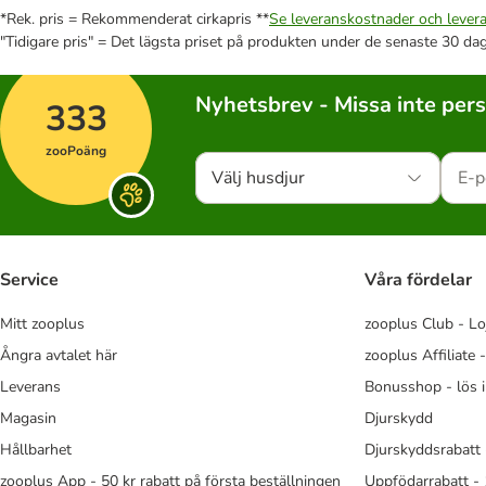
*Rek. pris = Rekommenderat cirkapris **
Se leveranskostnader och levera
"Tidigare pris" = Det lägsta priset på produkten under de senaste 30 da
Nyhetsbrev - Missa inte per
333
zooPoäng
Välj husdjur
Service
Våra fördelar
Mitt zooplus
zooplus Club - Lo
Ångra avtalet här
zooplus Affiliate 
Leverans
Bonusshop - lös 
Magasin
Djurskydd
Hållbarhet
Djurskyddsrabatt 
zooplus App - 50 kr rabatt på första beställningen
Uppfödarrabatt -