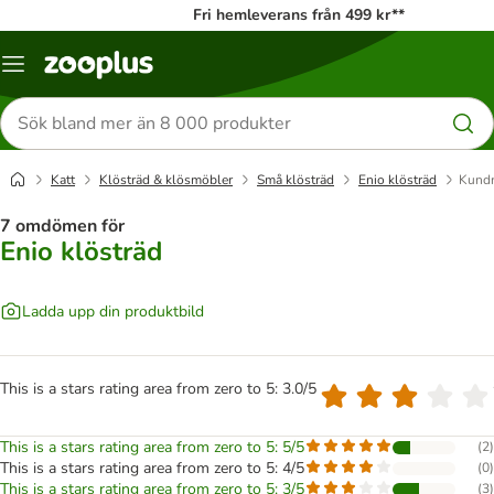
Fri hemleverans från 499 kr**
Katalogmeny
Sök
efter
produkter
Katt
Klösträd & klösmöbler
Små klösträd
Enio klösträd
Kundr
7 omdömen för
Enio klösträd
Ladda upp din produktbild
This is a stars rating area from zero to 5: 3.0/5
This is a stars rating area from zero to 5: 5/5
(
2
)
This is a stars rating area from zero to 5: 4/5
(
0
)
This is a stars rating area from zero to 5: 3/5
(
3
)