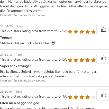
dem. Nu har de båda blivit ståtliga hankatter och använder fortfarande
trädet dagligen. Trots att liggytan är lite liten sitter eller ligger de gärna
där. Rekommenderas varmt!
Översatt från zooplus.de av zooplus
|
24-04-23
Diana
This is a stars rating area from zero to 5: 5/5
Toppen
Slitstark. Tål mkt och starka klös. 😻
|
23-11-17
Petra
This is a stars rating area from zero to 5: 5/5
Super för kattungar...
Bra kvalitet, välgjord... tyvärr väldigt liten och bara för kattungar,
eftersom det finns lite plats på plattformen.
Översatt från zooplus.de av zooplus
|
23-10-04
Shira
This is a stars rating area from zero to 5: 4/5
Liten men naggande god
Håller väldigt bra och är stabil. Jag använder klösträdet som en