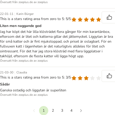
Översatt från zooplus.de av zooplus
|
22-01-11
Karin Bürger
This is a stars rating area from zero to 5: 5/5
Liten men naggande god
Jag har köpt det här lilla klösträdet flera gånger för min karantänbox,
eftersom det är litet och katterna gillar det jättemycket. Liggytan är bra
för små katter och är fint mjukstoppad, och priset är oslagbart. För en
fullvuxen katt i lägenheten är det naturligtvis alldeles för litet och
ointressant. För det har jag stora klösträd med flera liggplatser i
takhöjd, eftersom de flesta katter vill ligga högt upp.
Översatt från zooplus.de av zooplus
|
21-03-30
Claudia
This is a stars rating area from zero to 5: 3/5
Sådär
Ganska ostadig och liggytan är superliten
Översatt från zooplus.de av zooplus
1
2
3
4
Föregående
Nästa