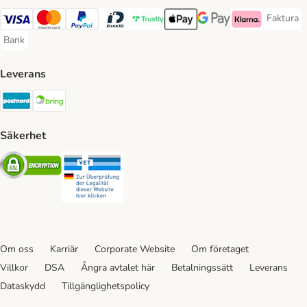
Faktura
Faktura 
Visa Payment Method
Mastercard Payment Method
PayPal Payment Method
BankID Payment Method
Trustly Payment Method
Apple Pay Payment Method
Googple Pay Payment M
Klarna Payment 
Bank
Bank Payment Method
Leverans
Postnord Shipping Method
Bring Shipping Method
Säkerhet
Security
Security
Om oss
Karriär
Corporate Website
Om företaget
Villkor
DSA
Ångra avtalet här
Betalningssätt
Leverans
Dataskydd
Tillgänglighetspolicy