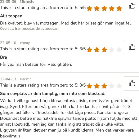
|
22-09-06
Michelle
This is a stars rating area from zero to 5: 5/5
Allt toppen
Bra kvalitet, blev väl mottagen. Med det här priset gör man inget fel.
Översatt från zooplus.de av zooplus
|
22-05-10
emmy
This is a stars rating area from zero to 5: 3/5
Bra
Får vad man betalar för. Väldigt liten.
|
22-04-13
Kerstin
This is a stars rating area from zero to 5: 3/5
Som sovplats är den lämplig, men inte som klösträd.
Vår katt ville genast börja klösa entusiastiskt, men tyvärr gled trädet
iväg. Synd. Eftersom vår ganska lilla katt redan har sovit på det 2–3
gånger, behåller vi "klösträdet" för det låga priset. Kanske fungerar
klösandet bättre med halkfria självhäftande plattor (som följde med ett
annat klösträd), men jag kan tänka mig att trädet då skulle välta.
Liggytan är liten, det ser man ju på kundbilderna. Men det verkar vara
bekvämt :)