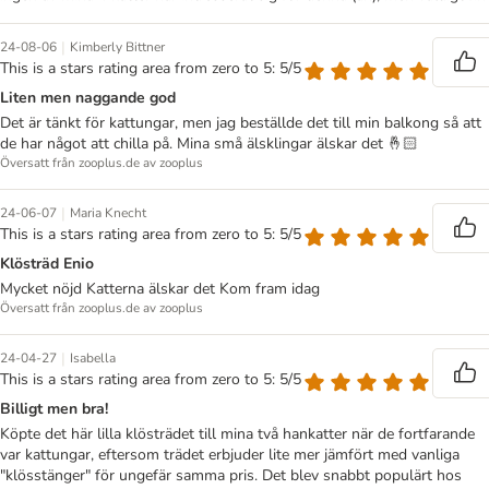
|
24-08-06
Kimberly Bittner
This is a stars rating area from zero to 5: 5/5
Liten men naggande god
Det är tänkt för kattungar, men jag beställde det till min balkong så att
de har något att chilla på. Mina små älsklingar älskar det 🤞🏻
Översatt från zooplus.de av zooplus
|
24-06-07
Maria Knecht
This is a stars rating area from zero to 5: 5/5
Klösträd Enio
Mycket nöjd Katterna älskar det Kom fram idag
Översatt från zooplus.de av zooplus
|
24-04-27
Isabella
This is a stars rating area from zero to 5: 5/5
Billigt men bra!
Köpte det här lilla klösträdet till mina två hankatter när de fortfarande
var kattungar, eftersom trädet erbjuder lite mer jämfört med vanliga
"klösstänger" för ungefär samma pris. Det blev snabbt populärt hos