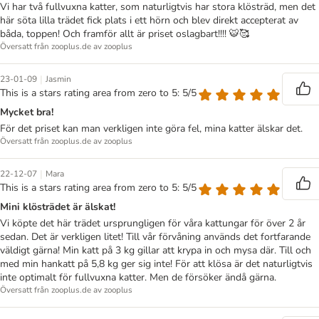
Vi har två fullvuxna katter, som naturligtvis har stora klösträd, men det
här söta lilla trädet fick plats i ett hörn och blev direkt accepterat av
båda, toppen! Och framför allt är priset oslagbart!!!! 🐯🥰
Översatt från zooplus.de av zooplus
|
23-01-09
Jasmin
This is a stars rating area from zero to 5: 5/5
Mycket bra!
För det priset kan man verkligen inte göra fel, mina katter älskar det.
Översatt från zooplus.de av zooplus
|
22-12-07
Mara
This is a stars rating area from zero to 5: 5/5
Mini klösträdet är älskat!
Vi köpte det här trädet ursprungligen för våra kattungar för över 2 år
sedan. Det är verkligen litet! Till vår förvåning används det fortfarande
väldigt gärna! Min katt på 3 kg gillar att krypa in och mysa där. Till och
med min hankatt på 5,8 kg ger sig inte! För att klösa är det naturligtvis
inte optimalt för fullvuxna katter. Men de försöker ändå gärna.
Översatt från zooplus.de av zooplus