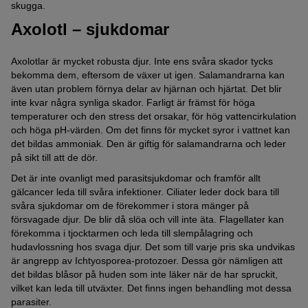
skugga.
Axolotl – sjukdomar
Axolotlar är mycket robusta djur. Inte ens svåra skador tycks
bekomma dem, eftersom de växer ut igen. Salamandrarna kan
även utan problem förnya delar av hjärnan och hjärtat. Det blir
inte kvar några synliga skador. Farligt är främst för höga
temperaturer och den stress det orsakar, för hög vattencirkulation
och höga pH-värden. Om det finns för mycket syror i vattnet kan
det bildas ammoniak. Den är giftig för salamandrarna och leder
på sikt till att de dör.
Det är inte ovanligt med parasitsjukdomar och framför allt
gälcancer leda till svåra infektioner. Ciliater leder dock bara till
svåra sjukdomar om de förekommer i stora mänger på
försvagade djur. De blir då slöa och vill inte äta. Flagellater kan
förekomma i tjocktarmen och leda till slempålagring och
hudavlossning hos svaga djur. Det som till varje pris ska undvikas
är angrepp av Ichtyosporea-protozoer. Dessa gör nämligen att
det bildas blåsor på huden som inte läker när de har spruckit,
vilket kan leda till utväxter. Det finns ingen behandling mot dessa
parasiter.