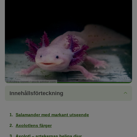
© Andrea Izzotti / stock.adobe.com
Innehållsförteckning
Salamander med markant utseende
Axolotlens färger
Axolotl – aztekernas heliga djur