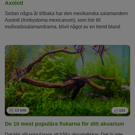
Axolotl
Sedan några år tillbaka har den mexikanska salamandern
Axolotl (Ambystoma mexicanum), som hör till
mullvadssalamandrarna, blivit något av en trend bland
husdjuren. Med sitt tilltalande utseende och färgsättning
blir djuret verkligen något som drar blickarna till sig
hemma. Att ha en Axolotl som husdjur är relativt enkelt. Här
får du veta allt om djuret.
13 min
141
De 10 mest populära fiskarna för ditt akvarium
Det blir allt populärare att hålla akvariefiskar. Det är inte