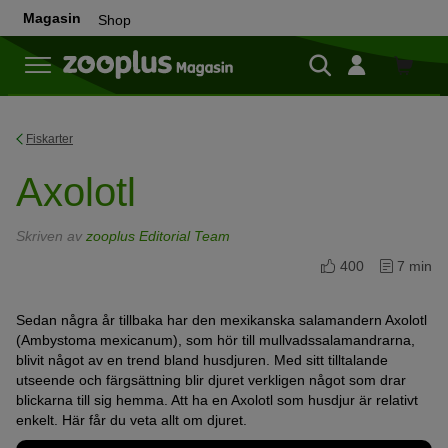
Magasin
Shop
Shop
Fiskarter
Axolotl
Skriven av
zooplus Editorial Team
400
7 min
Sedan några år tillbaka har den mexikanska salamandern Axolotl
(Ambystoma mexicanum), som hör till mullvadssalamandrarna,
blivit något av en trend bland husdjuren. Med sitt tilltalande
utseende och färgsättning blir djuret verkligen något som drar
blickarna till sig hemma. Att ha en Axolotl som husdjur är relativt
enkelt. Här får du veta allt om djuret.