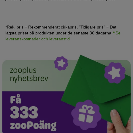
ocellaris). I dagligt tal kallas hela släktet anemonfiskar ofta
för clownfiskar. De härstammar från västra Stilla havet och
Indiska oceanen och är saltvattensfiskar. De räknas inte
som utrotningshotade.
*Rek. pris = Rekommenderat cirkapris, "Tidigare pris" = Det
lägsta priset på produkten under de senaste 30 dagarna
**Se
leveranskostnader och leveranstid