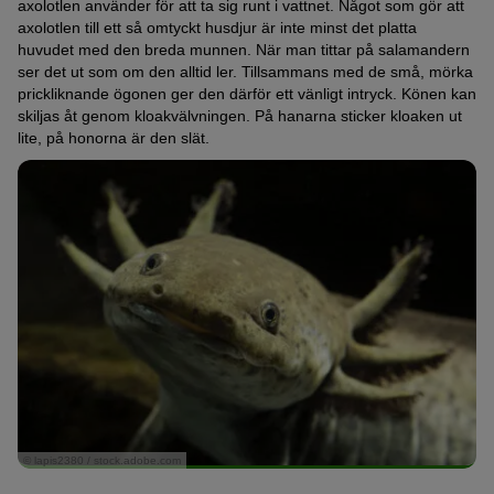
axolotlen använder för att ta sig runt i vattnet. Något som gör att
axolotlen till ett så omtyckt husdjur är inte minst det platta
huvudet med den breda munnen. När man tittar på salamandern
ser det ut som om den alltid ler. Tillsammans med de små, mörka
prickliknande ögonen ger den därför ett vänligt intryck. Könen kan
skiljas åt genom kloakvälvningen. På hanarna sticker kloaken ut
lite, på honorna är den slät.
© lapis2380 / stock.adobe.com