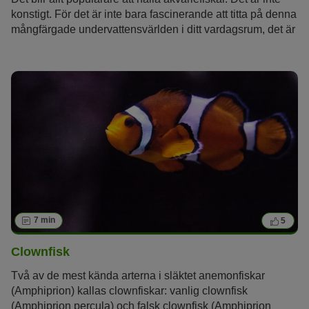
konstigt. För det är inte bara fascinerande att titta på denna
mångfärgade undervattensvärlden i ditt vardagsrum, det är
också rogivande och avslappnande i den annars stressiga
vardagen. Dock vilka akvariefiskar passar bäst för det
egna akvariet? Vi presenterar de 10 populäraste
sötvattensfiskarna och deras egenskaper.
7 min
5
Clownfisk
Två av de mest kända arterna i släktet anemonfiskar
(Amphiprion) kallas clownfiskar: vanlig clownfisk
(Amphiprion percula) och falsk clownfisk (Amphiprion