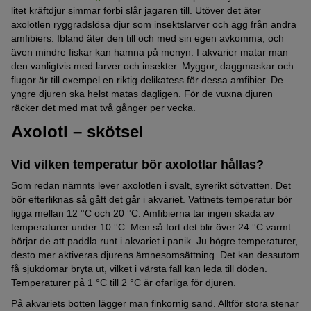
litet kräftdjur simmar förbi slår jagaren till. Utöver det äter
axolotlen ryggradslösa djur som insektslarver och ägg från andra
amfibiers. Ibland äter den till och med sin egen avkomma, och
även mindre fiskar kan hamna på menyn. I akvarier matar man
den vanligtvis med larver och insekter. Myggor, daggmaskar och
flugor är till exempel en riktig delikatess för dessa amfibier. De
yngre djuren ska helst matas dagligen. För de vuxna djuren
räcker det med mat två gånger per vecka.
Axolotl – skötsel
Vid vilken temperatur bör axolotlar hållas?
Som redan nämnts lever axolotlen i svalt, syrerikt sötvatten. Det
bör efterliknas så gått det går i akvariet. Vattnets temperatur bör
ligga mellan 12 °C och 20 °C. Amfibierna tar ingen skada av
temperaturer under 10 °C. Men så fort det blir över 24 °C varmt
börjar de att paddla runt i akvariet i panik. Ju högre temperaturer,
desto mer aktiveras djurens ämnesomsättning. Det kan dessutom
få sjukdomar bryta ut, vilket i värsta fall kan leda till döden.
Temperaturer på 1 °C till 2 °C är ofarliga för djuren.
På akvariets botten lägger man finkornig sand. Alltför stora stenar