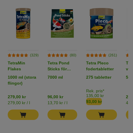
(329)
(80)
(261)
TetraMin
Tetra Pond
Tetra Pleco
Tet
Flakes
Sticks för
fodertabletter
vat
dammfiskar
1000 ml (stora
7000 ml
275 tabletter
500
flingor)
Rek. pris*
135,00 kr
279,00 kr
96,00 kr
242
93,00 kr
279,00 kr / l
13,70 kr / l
484,