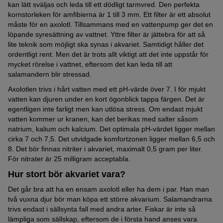
kan lätt sväljas och leda till ett dödligt tarmvred. Den perfekta
kornstorleken för amfibierna är 1 till 3 mm. Ett filter är ett absolut
måste för en axolotl. Tillsammans med en vattenpump ger det en
löpande syresättning av vattnet. Yttre filter är jättebra för att så
lite teknik som möjligt ska synas i akvariet. Samtidigt håller det
ordentligt rent. Men det är trots allt viktigt att det inte uppstår för
mycket rörelse i vattnet, eftersom det kan leda till att
salamandern blir stressad.
Axolotlen trivs i hårt vatten med ett pH-värde över 7. I för mjukt
vatten kan djuren under en kort ögonblick tappa färgen. Det är
egentligen inte farligt men kan utlösa stress. Om endast mjukt
vatten kommer ur kranen, kan det berikas med salter såsom
natrium, kalium och kalcium. Det optimala pH-värdet ligger mellan
cirka 7 och 7,5. Det utvidgade komfortzonen ligger mellan 6,5 och
8. Det bör finnas nitriter i akvariet, maximalt 0,5 gram per liter.
För nitrater är 25 milligram acceptabla.
Hur stort bör akvariet vara?
Det går bra att ha en ensam axolotl eller ha dem i par. Han man
två vuxna djur bör man köpa ett större akvarium. Salamandrarna
trivs endast i sällsynta fall med andra arter. Fiskar är inte så
lämpliga som sällskap, eftersom de i första hand anses vara