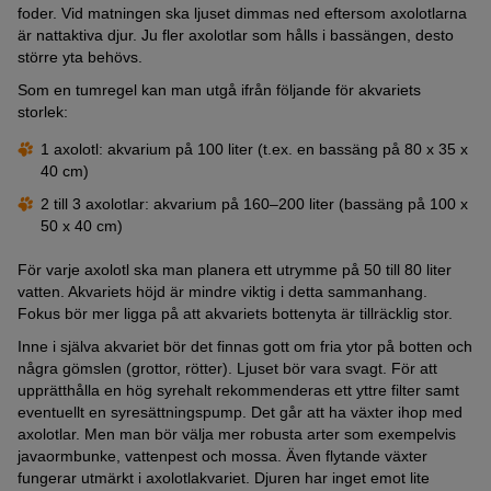
foder. Vid matningen ska ljuset dimmas ned eftersom axolotlarna
är nattaktiva djur. Ju fler axolotlar som hålls i bassängen, desto
större yta behövs.
Som en tumregel kan man utgå ifrån följande för akvariets
storlek:
1 axolotl: akvarium på 100 liter (t.ex. en bassäng på 80 x 35 x
40 cm)
2 till 3 axolotlar: akvarium på 160–200 liter (bassäng på 100 x
50 x 40 cm)
För varje axolotl ska man planera ett utrymme på 50 till 80 liter
vatten. Akvariets höjd är mindre viktig i detta sammanhang.
Fokus bör mer ligga på att akvariets bottenyta är tillräcklig stor.
Inne i själva akvariet bör det finnas gott om fria ytor på botten och
några gömslen (grottor, rötter). Ljuset bör vara svagt. För att
upprätthålla en hög syrehalt rekommenderas ett yttre filter samt
eventuellt en syresättningspump. Det går att ha växter ihop med
axolotlar. Men man bör välja mer robusta arter som exempelvis
javaormbunke, vattenpest och mossa. Även flytande växter
fungerar utmärkt i axolotlakvariet. Djuren har inget emot lite