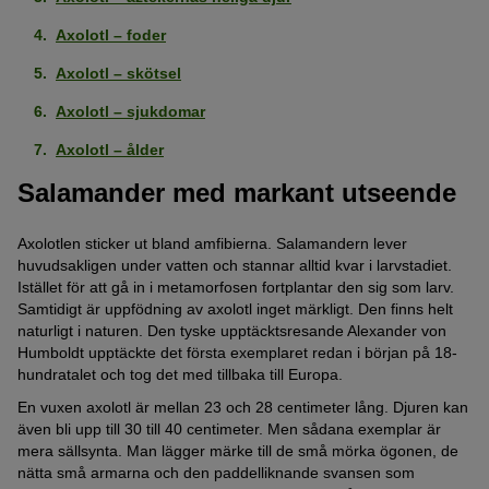
Axolotl – foder
Axolotl – skötsel
Axolotl – sjukdomar
Axolotl – ålder
Salamander med markant utseende
Axolotlen sticker ut bland amfibierna. Salamandern lever
huvudsakligen under vatten och stannar alltid kvar i larvstadiet.
Istället för att gå in i metamorfosen fortplantar den sig som larv.
Samtidigt är uppfödning av axolotl inget märkligt. Den finns helt
naturligt i naturen. Den tyske upptäcktsresande Alexander von
Humboldt upptäckte det första exemplaret redan i början på 18-
hundratalet och tog det med tillbaka till Europa.
En vuxen axolotl är mellan 23 och 28 centimeter lång. Djuren kan
även bli upp till 30 till 40 centimeter. Men sådana exemplar är
mera sällsynta. Man lägger märke till de små mörka ögonen, de
nätta små armarna och den paddelliknande svansen som