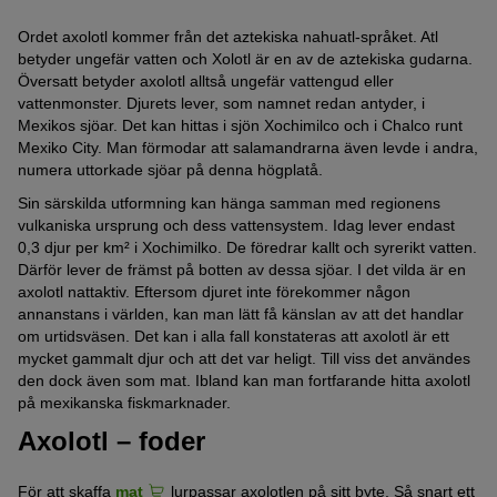
Ordet axolotl kommer från det aztekiska nahuatl-språket. Atl
betyder ungefär vatten och Xolotl är en av de aztekiska gudarna.
Översatt betyder axolotl alltså ungefär vattengud eller
vattenmonster. Djurets lever, som namnet redan antyder, i
Mexikos sjöar. Det kan hittas i sjön Xochimilco och i Chalco runt
Mexiko City. Man förmodar att salamandrarna även levde i andra,
numera uttorkade sjöar på denna högplatå.
Sin särskilda utformning kan hänga samman med regionens
vulkaniska ursprung och dess vattensystem. Idag lever endast
0,3 djur per km² i Xochimilko. De föredrar kallt och syrerikt vatten.
Därför lever de främst på botten av dessa sjöar. I det vilda är en
axolotl nattaktiv. Eftersom djuret inte förekommer någon
annanstans i världen, kan man lätt få känslan av att det handlar
om urtidsväsen. Det kan i alla fall konstateras att axolotl är ett
mycket gammalt djur och att det var heligt. Till viss det användes
den dock även som mat. Ibland kan man fortfarande hitta axolotl
på mexikanska fiskmarknader.
Axolotl – foder
För att skaffa
mat
lurpassar axolotlen på sitt byte. Så snart ett