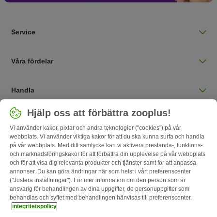
Service
Våra fördelar
Handla
Välj land
Hjälp oss att förbättra zooplus!
Sverige / SE
Vi använder kakor, pixlar och andra teknologier ("cookies") på vår
webbplats. Vi använder viktiga kakor för att du ska kunna surfa och handla
på vår webbplats. Med ditt samtycke kan vi aktivera prestanda-, funktions-
Follow zooplus
och marknadsföringskakor för att förbättra din upplevelse på vår webbplats
och för att visa dig relevanta produkter och tjänster samt för att anpassa
annonser. Du kan göra ändringar när som helst i vårt preferenscenter
("Justera inställningar"). För mer information om den person som är
ansvarig för behandlingen av dina uppgifter, de personuppgifter som
behandlas och syftet med behandlingen hänvisas till preferenscenter.
integritetspolicy