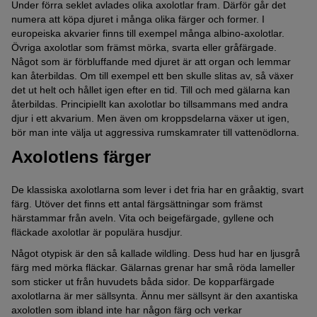
Under förra seklet avlades olika axolotlar fram. Därför går det
numera att köpa djuret i många olika färger och former. I
europeiska akvarier finns till exempel många albino-axolotlar.
Övriga axolotlar som främst mörka, svarta eller gråfärgade.
Något som är förbluffande med djuret är att organ och lemmar
kan återbildas. Om till exempel ett ben skulle slitas av, så växer
det ut helt och hållet igen efter en tid. Till och med gälarna kan
återbildas. Principiellt kan axolotlar bo tillsammans med andra
djur i ett akvarium. Men även om kroppsdelarna växer ut igen,
bör man inte välja ut aggressiva rumskamrater till vattenödlorna.
Axolotlens färger
De klassiska axolotlarna som lever i det fria har en gråaktig, svart
färg. Utöver det finns ett antal färgsättningar som främst
härstammar från aveln. Vita och beigefärgade, gyllene och
fläckade axolotlar är populära husdjur.
Något otypisk är den så kallade wildling. Dess hud har en ljusgrå
färg med mörka fläckar. Gälarnas grenar har små röda lameller
som sticker ut från huvudets båda sidor. De kopparfärgade
axolotlarna är mer sällsynta. Ännu mer sällsynt är den axantiska
axolotlen som ibland inte har någon färg och verkar