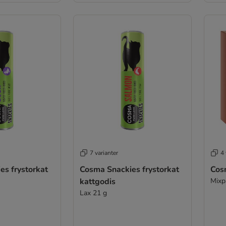
7 varianter
4 
es frystorkat
Cosma Snackies frystorkat
Cos
kattgodis
Mixp
Lax 21 g