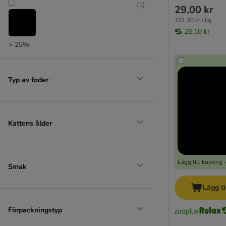
(
1
)
29,00 kr
181,30 kr / kg
26,10 kr
> 25%
Typ av foder
Kattens ålder
Lägg till kupong 
Smak
Lägg ti
Förpackningstyp