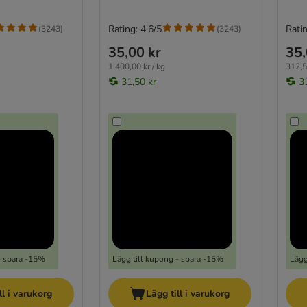
Rating: 4.6/5
Ratin
(
3243
)
(
3243
)
35,00 kr
35,
1 400,00 kr / kg
312,5
31,50 kr
3
- spara -15%
Lägg till kupong - spara -15%
Lägg
ll i varukorg
Lägg till i varukorg