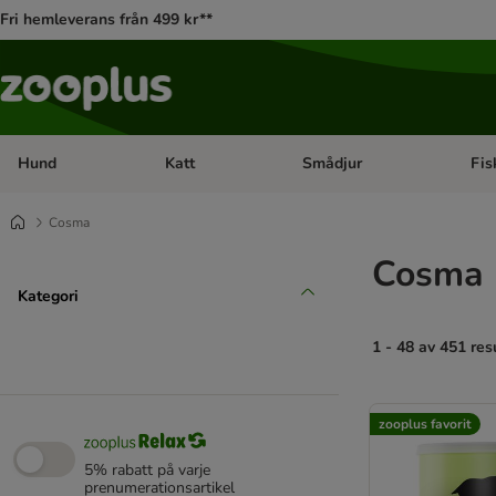
Fri hemleverans från 499 kr**
Hund
Katt
Smådjur
Fis
Open category menu: Hund
Open category menu: Katt
Open 
Cosma
Cosma 
Kategori
1 - 48 av 451 res
product items ha
zooplus favorit
5% rabatt på varje
prenumerationsartikel