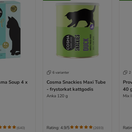
6 varianter
2 
sma Soup 4 x
Cosma Snackies Maxi Tube
Pro
- frystorkat kattgodis
40 
Anka 120 g
Mix I
Rating: 4.9/5
Ratin
(
640
)
(
2693
)