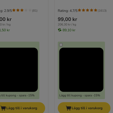
g: 2.9/5
Rating: 4.7/5
(
81
)
(
1613
)
00 kr
99,00 kr
0 kr / kg
206,30 kr / kg
1,50 kr
89,10 kr
 till kupong - spara -15%
Lägg till kupong - spara -15%
Lägg till i varukorg
Lägg till i varukorg