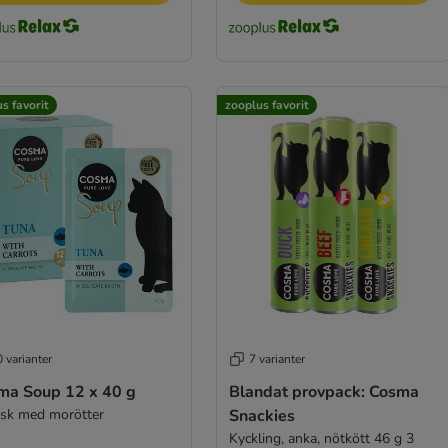
s favorit
zooplus favorit
 varianter
7 varianter
ma Soup 12 x 40 g
Blandat provpack: Cosma
isk med morötter
Snackies
Kyckling, anka, nötkött 46 g 3