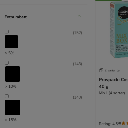
Extra rabatt
zooplus favorit
(
152
)
> 5%
(
143
)
2 varianter
Provpack: Co
40 g
> 10%
Mix I (4 sorter)
(
140
)
> 15%
Rating: 4.5/5