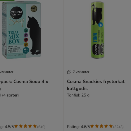
varianter
7 varianter
vpack: Cosma Soup 4 x
Cosma Snackies frystorkat
g
kattgodis
I (4 sorter)
Tonfisk 25 g
g: 4.5/5
Rating: 4.6/5
(
640
)
(
3243
)