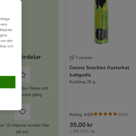
iktiga
ivera
ebbplats
 göra
n om den
dlas och
Dina fördelar
7 varianter
Cosma Snackies frystorkat
kattgodis
Kyckling 26 g
ktivera zooplus Relax och
spara 5% varje gång
Rating: 4.6/5
(
3243
)
35,00 kr
er 10 miljoner kunder litar
på oss
1 346,20 kr / kg