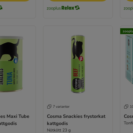
zooplu
7 varianter
10
es Maxi Tube
Cosma Snackies frystorkat
Cos
attgodis
kattgodis
Tonf
Nötkött 23 g