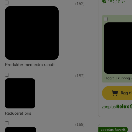
152,10 kr
(
152
)
Produkter med extra rabatt
(
152
)
Lägg till kupong 
Lägg ti
Reducerat pris
(
169
)
zooplus favorit