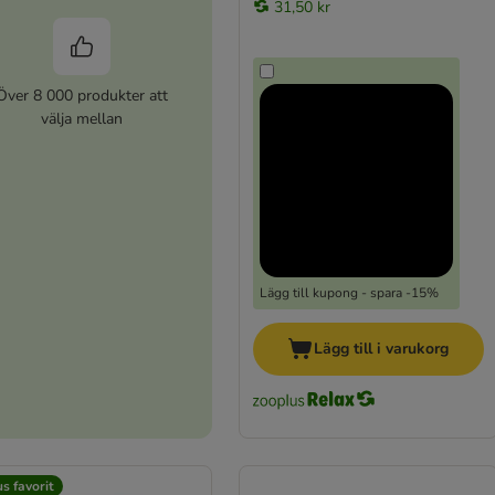
31,50 kr
Över 8 000 produkter att
välja mellan
Lägg till kupong - spara -15%
Lägg till i varukorg
s favorit