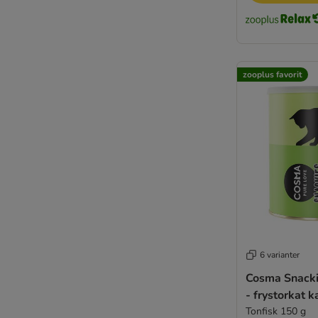
zooplus favorit
6 varianter
Cosma Snacki
- frystorkat k
Tonfisk 150 g