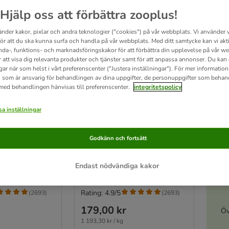
Hjälp oss att förbättra zooplus!
änder kakor, pixlar och andra teknologier ("cookies") på vår webbplats. Vi använder v
för att du ska kunna surfa och handla på vår webbplats. Med ditt samtycke kan vi akt
nda-, funktions- och marknadsföringskakor för att förbättra din upplevelse på vår w
r att visa dig relevanta produkter och tjänster samt för att anpassa annonser. Du kan
gar när som helst i vårt preferenscenter ("Justera inställningar"). För mer informatio
 som är ansvarig för behandlingen av dina uppgifter, de personuppgifter som behan
 med behandlingen hänvisas till preferenscenter.
integritetspolicy
6 varianter
a inställningar
es Maxi Tube
Cosma Snackies Maxi Tube
attgodis
- frystorkat kattgodis
Blandpack 5 sorter 150 g
Godkänn och fortsätt
A
Endast nödvändiga kakor
Rating: 4.9/5
(
2693
)
(
2693
)
179,00 kr
Öv
1 193,30 kr / kg