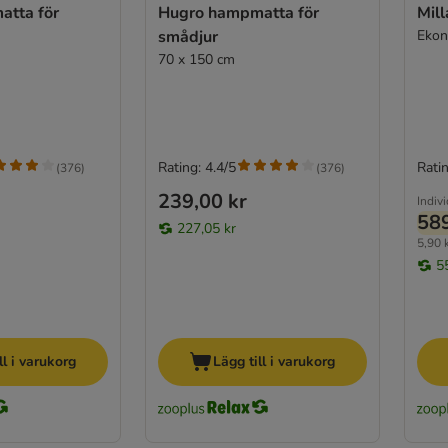
tta för
Hugro hampmatta för
Mil
smådjur
Ekon
70 x 150 cm
Rating: 4.4/5
Ratin
(
376
)
(
376
)
239,00 kr
Indivi
589
227,05 kr
5,90 k
5
ll i varukorg
Lägg till i varukorg