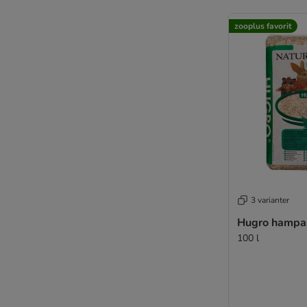
zooplus favorit
3 varianter
Hugro hampa
100 l