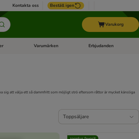
Kontakta oss
Beställ igen
Varukorg
er
Varumärken
Erbjudanden
menu: Häst
Open category menu: Veterinärfoder
Open category menu: Varum
a sig att välja ett så dammfritt som möjligt strö eftersom råttor är mycket känsliga
Toppsäljare
zooplus favorit