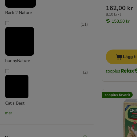
162,00 kr
Back 2 Nature
8,10 kr / l
153,90 kr
(
11
)
Lägg ti
bunnyNature
(
2
)
zooplus favorit
Cat's Best
mer
(
15
)