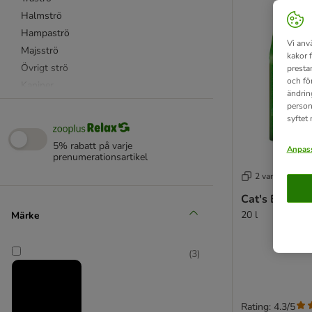
Halmströ
Hampaströ
Vi anv
Majsströ
kakor 
Övrigt strö
presta
och fö
Kaniner
ändrin
Marsvin
person
syftet
Möss och ökenråttor
Råttor
5% rabatt på varje
Anpass
Hamstrar
prenumerationsartikel
Degu
2 varianter
Chinchillor
Cat's Best Un
Illrar
20 l
Märke
Bunny
Chipsi
(
3
)
Hugro
Lillebro
Trixie
Rating: 4.3/5
Övriga tillverkare