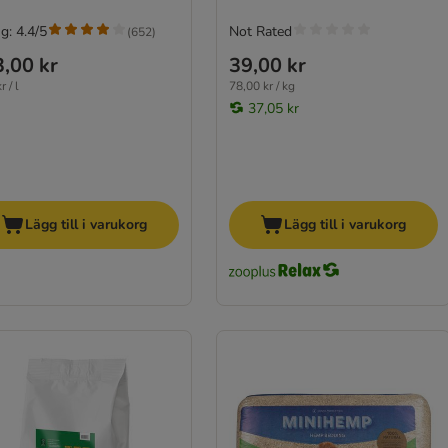
g: 4.4/5
Not Rated
(
652
)
,00 kr
39,00 kr
r / l
78,00 kr / kg
37,05 kr
Lägg till i varukorg
Lägg till i varukorg