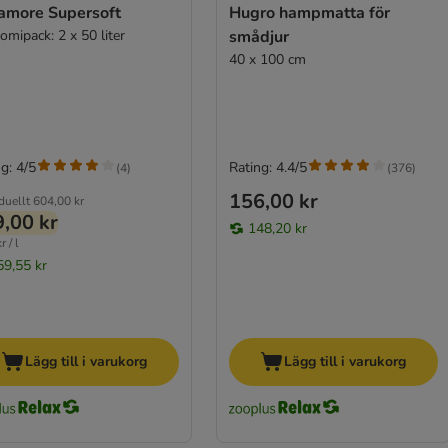
lamore Supersoft
Hugro hampmatta för
omipack: 2 x 50 liter
smådjur
40 x 100 cm
g: 4/5
Rating: 4.4/5
(
4
)
(
376
)
156,00 kr
duellt
604,00 kr
,00 kr
148,20 kr
r / l
59,55 kr
Lägg till i varukorg
Lägg till i varukorg