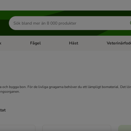
Sök
efter
produkter
k
Fågel
Häst
Veterinärfod
category menu: Smådjur
Open category menu: Fisk
Open category menu: Fågel
Open category 
va och bygga bon. För de livliga gnagarna behöver du ett lämpligt bomaterial. Det lön
ningsorganen.
ltat
ve been changed