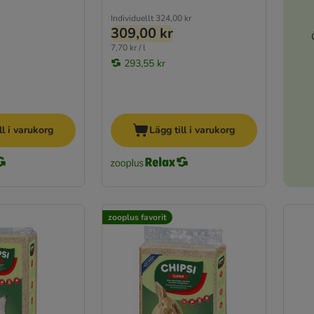
Individuellt
324,00 kr
309,00 kr
7,70 kr / l
293,55 kr
ll i varukorg
Lägg till i varukorg
zooplus favorit