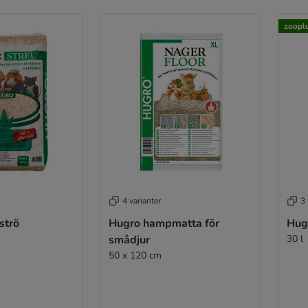
zooplu
4 varianter
3 
strö
Hugro hampmatta för
Hug
smådjur
30 l
50 x 120 cm