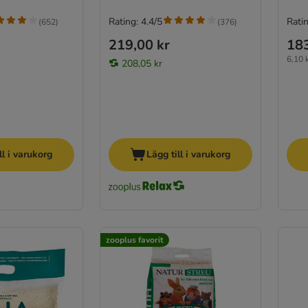
Rating: 4.4/5
Ratin
(
652
)
(
376
)
219,00 kr
183
6,10 k
208,05 kr
ll i varukorg
Lägg till i varukorg
zooplus favorit