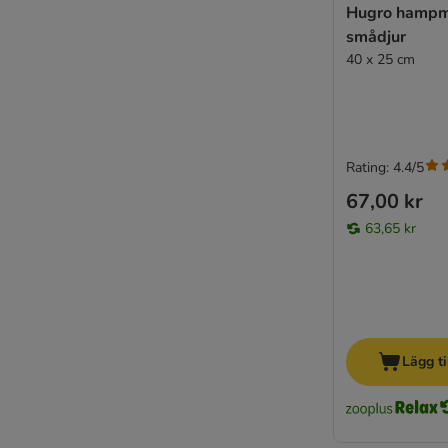
Hugro hampma
smådjur
40 x 25 cm
Rating: 4.4/5
67,00 kr
63,65 kr
Lägg ti