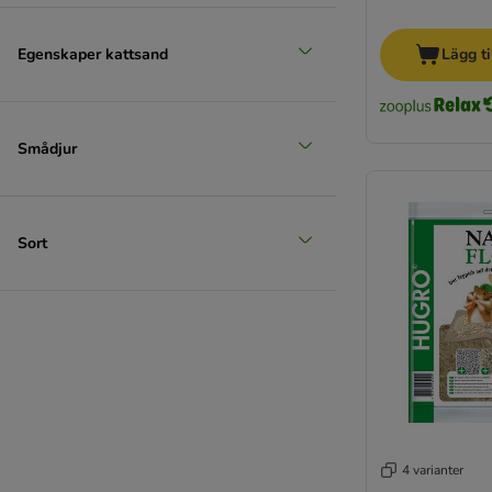
Egenskaper kattsand
Lägg ti
Smådjur
Sort
4 varianter