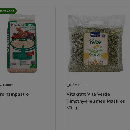
s favorit
varianter
2 varianter
ro hampaströ
Vitakraft Vita Verde
Timothy-Heu med Maskros
500 g