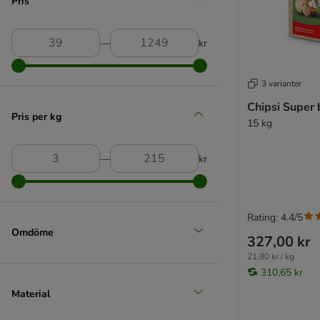
Pris
Chipsi
(
2
)
―
kr
3 varianter
Chipsi Super 
Hemparade
Pris per kg
15 kg
(
14
)
―
kr
Hugro
Rating: 4.4/5
Omdöme
327,00 kr
21,80 kr / kg
310,65 kr
Material