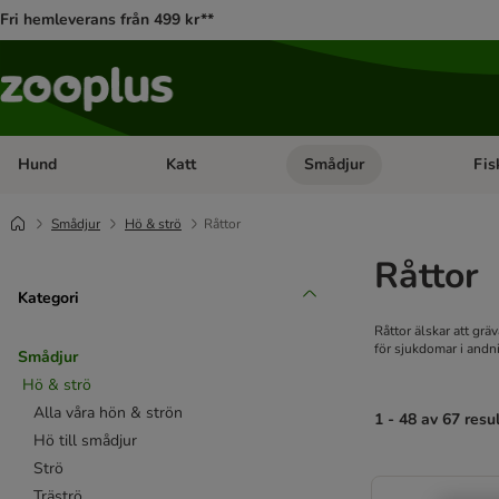
Fri hemleverans från 499 kr**
Hund
Katt
Smådjur
Fis
Open category menu: Hund
Open category menu: Katt
Open 
Smådjur
Hö & strö
Råttor
Råttor
Kategori
Råttor älskar att grä
för sjukdomar i and
Smådjur
Hö & strö
Alla våra hön & strön
1 - 48 av 67 resu
Hö till smådjur
Strö
product items ha
Träströ