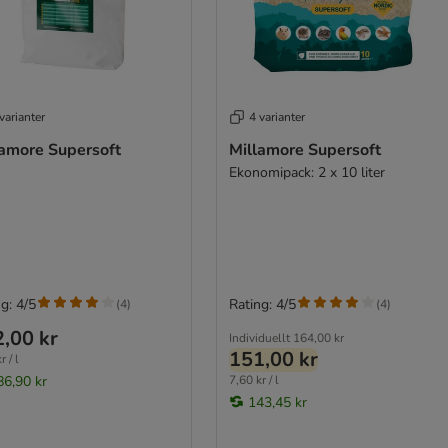
varianter
4 varianter
lamore Supersoft
Millamore Supersoft
Ekonomipack: 2 x 10 liter
g: 4/5
Rating: 4/5
(
4
)
(
4
)
,00 kr
Individuellt
164,00 kr
151,00 kr
r / l
86,90 kr
7,60 kr / l
143,45 kr