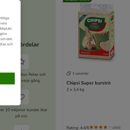
iktiga
ivera
ebbplats
 göra
n om den
Dina fördelar
dlas och
3 varianter
ktivera zooplus Relax och
spara 5% varje gång
Chipsi Super burströ
2 x 3,4 kg
er 10 miljoner kunder litar
på oss
Rating: 4.4/5
(
868
)