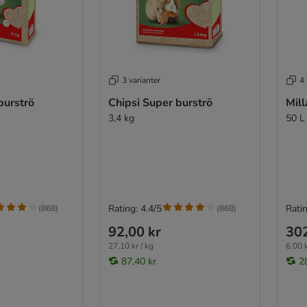
3 varianter
4 
burströ
Chipsi Super burströ
Mil
3,4 kg
50 L
Rating: 4.4/5
Ratin
(
868
)
(
868
)
92,00 kr
302
27,10 kr / kg
6,00 k
87,40 kr
2