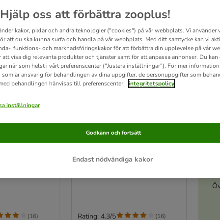
Hjälp oss att förbättra zooplus!
änder kakor, pixlar och andra teknologier ("cookies") på vår webbplats. Vi använder v
för att du ska kunna surfa och handla på vår webbplats. Med ditt samtycke kan vi akt
nda-, funktions- och marknadsföringskakor för att förbättra din upplevelse på vår w
r att visa dig relevanta produkter och tjänster samt för att anpassa annonser. Du kan
gar när som helst i vårt preferenscenter ("Justera inställningar"). För mer informatio
 som är ansvarig för behandlingen av dina uppgifter, de personuppgifter som behan
 med behandlingen hänvisas till preferenscenter.
integritetspolicy
a inställningar
2 varianter
A
Godkänn och fortsätt
iversal
Cat's Best Universal
Ekonomipack: 2 x 20 l (22 kg)
Endast nödvändiga kakor
Öv
Rating: 4.3/5
(
16
)
(
16
)