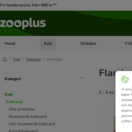
Fri hemleverans från 499 kr**
Hund
Katt
Smådjur
Fis
Open category menu: Hund
Open category menu: Katt
Open 
Katt
Kattsand
Flamingo
Flaming
Kategori
Vi anv
1 - 2 av 2 resulta
Katt
kakor 
presta
Kattsand
och fö
product items ha
Alla produkter
ändrin
person
Klumpande kattsand
syftet
Icke-klumpande kattsand
Kristallkattsand