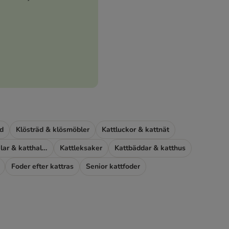
d
Klösträd & klösmöbler
Kattluckor & kattnät
Kattburar, kattselar & katthalsband
Kattleksaker
Kattbäddar & katthus
Foder efter kattras
Senior kattfoder