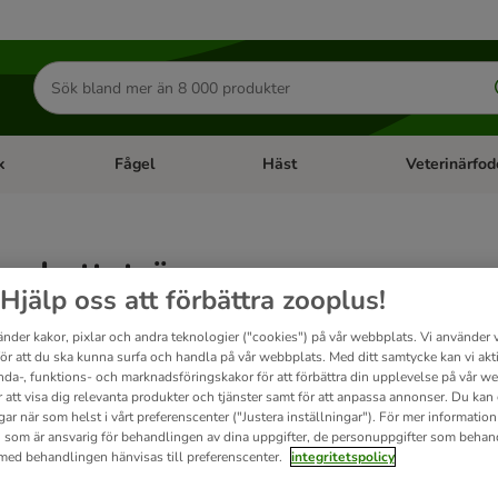
Sök
efter
produkter
k
Fågel
Häst
Veterinärfod
category menu: Smådjur
Open category menu: Fisk
Open category menu: Fågel
Open category 
o kattströ
Hjälp oss att förbättra zooplus!
änder kakor, pixlar och andra teknologier ("cookies") på vår webbplats. Vi använder v
t
för att du ska kunna surfa och handla på vår webbplats. Med ditt samtycke kan vi akt
nda-, funktions- och marknadsföringskakor för att förbättra din upplevelse på vår w
r att visa dig relevanta produkter och tjänster samt för att anpassa annonser. Du kan
ve been changed
gar när som helst i vårt preferenscenter ("Justera inställningar"). För mer informatio
 som är ansvarig för behandlingen av dina uppgifter, de personuppgifter som behan
 med behandlingen hänvisas till preferenscenter.
integritetspolicy