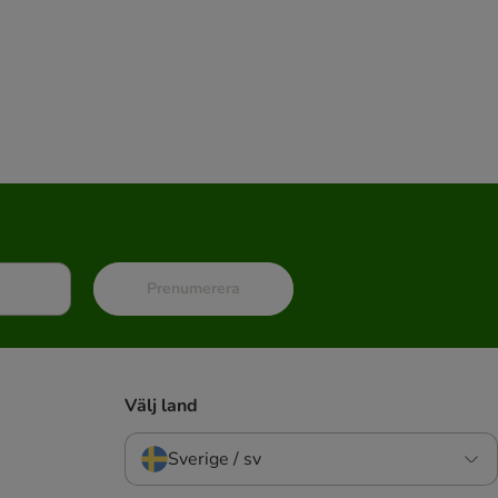
Prenumerera
Välj land
Sverige / sv