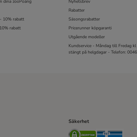
in dina zooPoäng
Nyhetsbrev
Rabatter
- 10% rabatt
Säsongsrabatter
 10% rabatt
Pricerunner köpgaranti
Utgående modeller
Kundservice - Måndag till Fredag kl 
stängt på helgdagar - Telefon: 00
Säkerhet
Shipping Method
ing Shipping Method
Security
Securit