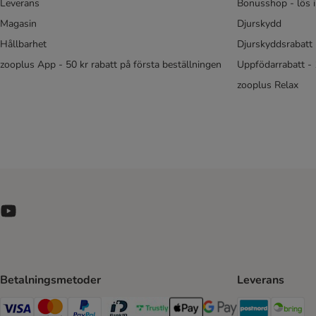
Leverans
Bonusshop - lös 
Magasin
Djurskydd
Hållbarhet
Djurskyddsrabatt 
zooplus App - 50 kr rabatt på första beställningen
Uppfödarrabatt -
zooplus Relax
Betalningsmetoder
Leverans
Postnord 
Br