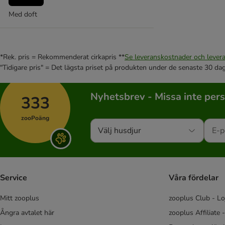
Professional Classic
Purizon
Med doft
Sanicat
Sepicat
SoftCat
*Rek. pris = Rekommenderat cirkapris **
Se leveranskostnader och levera
Tidy Cats
"Tidigare pris" = Det lägsta priset på produkten under de senaste 30 da
★ Tigerino
Trixie kattströ
Nyhetsbrev - Missa inte per
333
Vitakraft Magic Clean
World's Best Cat Litter
zooPoäng
Välj husdjur
Service
Våra fördelar
Mitt zooplus
zooplus Club - Lo
Ångra avtalet här
zooplus Affiliate 