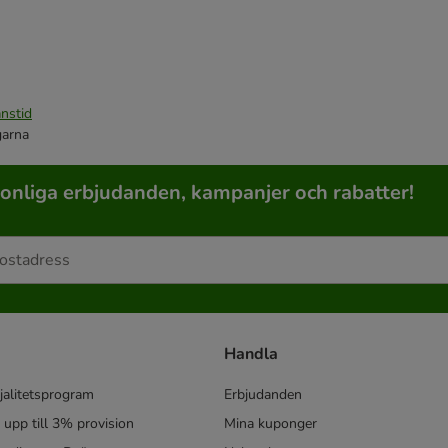
nstid
garna
sonliga erbjudanden, kampanjer och rabatter!
Handla
jalitetsprogram
Erbjudanden
- upp till 3% provision
Mina kuponger