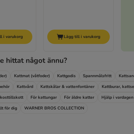
ll i varukorg
Lägg till i varukorg
e hittat något ännu?
der)
Kattmat (våtfoder)
Kattgodis
Spannmålsfritt
Kattsan
lbehör
Kattvård
Kattskålar & vattenfontäner
kosttillskott
För kattungar
För äldre katter
Hjälp i vardagen
lt för dig
WARNER BROS COLLECTION