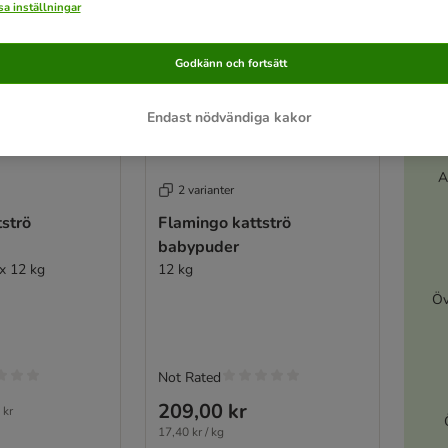
a inställningar
Godkänn och fortsätt
Endast nödvändiga kakor
A
2 varianter
strö
Flamingo kattströ
babypuder
x 12 kg
12 kg
Öv
Not Rated
209,00 kr
 kr
17,40 kr / kg