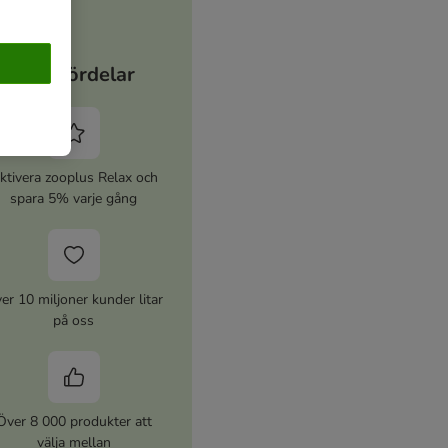
Dina fördelar
ktivera zooplus Relax och
spara 5% varje gång
er 10 miljoner kunder litar
på oss
Över 8 000 produkter att
välja mellan