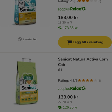
Rating: 2.9/5
(
8
)
183,00 kr
18,30 kr / l
173,85 kr
2 varianter
Lägg till i varukorg
Sanicat Natura Activa Corn
Cob
6 l
Rating: 4.3/5
(
3
)
133,00 kr
22,20 kr / l
126,35 kr