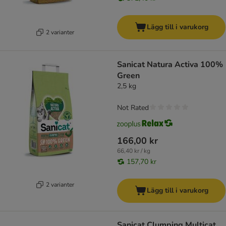
Lägg till i varukorg
2 varianter
Sanicat Natura Activa 100%
Green
2,5 kg
Not Rated
166,00 kr
66,40 kr / kg
157,70 kr
2 varianter
Lägg till i varukorg
Sanicat Clumping Multicat