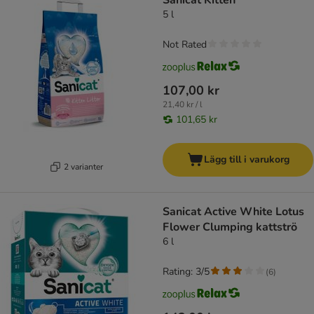
Sanicat Kitten
5 l
Not Rated
107,00 kr
21,40 kr / l
101,65 kr
Lägg till i varukorg
2 varianter
Sanicat Active White Lotus
Flower Clumping kattströ
6 l
Rating: 3/5
(
6
)