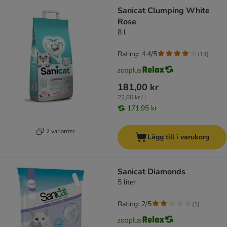
Sanicat Clumping White
Rose
8 l
Rating: 4.4/5
(
14
)
181,00 kr
22,60 kr / l
171,95 kr
2 varianter
Lägg till i varukorg
Sanicat Diamonds
5 liter
Rating: 2/5
(
1
)