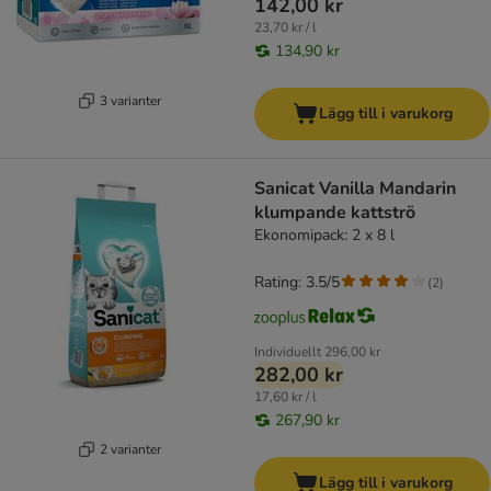
142,00 kr
23,70 kr / l
134,90 kr
3 varianter
Lägg till i varukorg
Sanicat Vanilla Mandarin
klumpande kattströ
Ekonomipack: 2 x 8 l
Rating: 3.5/5
(
2
)
Individuellt
296,00 kr
282,00 kr
17,60 kr / l
267,90 kr
2 varianter
Lägg till i varukorg