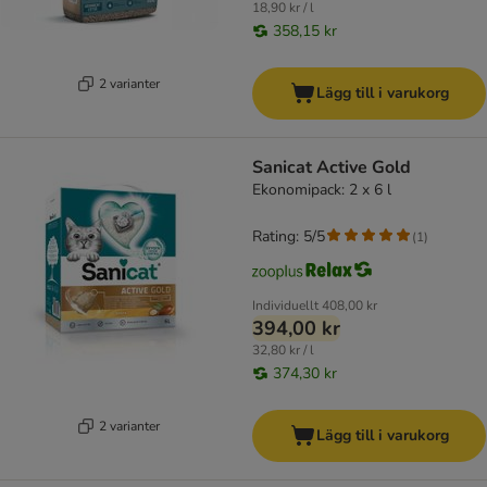
18,90 kr / l
358,15 kr
2 varianter
Lägg till i varukorg
Sanicat Active Gold
Ekonomipack: 2 x 6 l
Rating: 5/5
(
1
)
Individuellt
408,00 kr
394,00 kr
32,80 kr / l
374,30 kr
2 varianter
Lägg till i varukorg