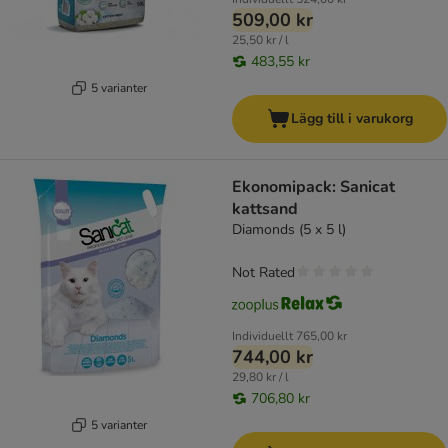
509,00 kr
25,50 kr / l
483,55 kr
5 varianter
Lägg till i varukorg
Ekonomipack: Sanicat
kattsand
Diamonds (5 x 5 l)
Not Rated
Individuellt
765,00 kr
744,00 kr
29,80 kr / l
706,80 kr
5 varianter