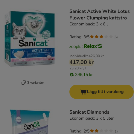
Sanicat Active White Lotus
Flower Clumping kattströ
Ekonomipack: 3 x 6 l
Rating: 3/5
(
6
)
Individuellt
426,00 kr
417,00 kr
23,20 kr / l
396,15 kr
3 varianter
Lägg till i varukorg
Sanicat Diamonds
Ekonomipack: 3 x 5 liter
Rating: 2/5
(
1
)