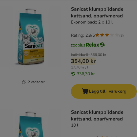
Sanicat klumpbildande
kattsand, oparfymerad
Ekonomipack: 2 x 10 l
Rating: 2.9/5
(
8
)
Individuellt
366,00 kr
354,00 kr
17,70 kr / l
336,30 kr
2 varianter
Lägg till i varukorg
Sanicat klumpbildande
kattsand, oparfymerad
10 l