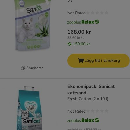
5 l
Not Rated
168,00 kr
33,60 kr / l
159,60 kr
Lägg till i varukorg
3 varianter
Ekonomipack: Sanicat
kattsand
Fresh Cotton (2 x 10 l)
Not Rated
Individuellt
524,00 kr