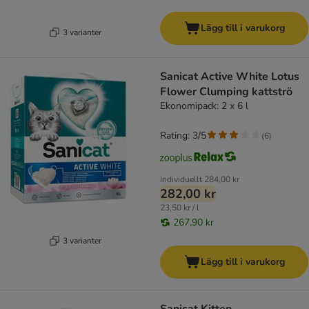
Lägg till i varukorg
3 varianter
Sanicat Active White Lotus
Flower Clumping kattströ
Ekonomipack: 2 x 6 l
Rating: 3/5
(
6
)
Individuellt
284,00 kr
282,00 kr
23,50 kr / l
267,90 kr
3 varianter
Lägg till i varukorg