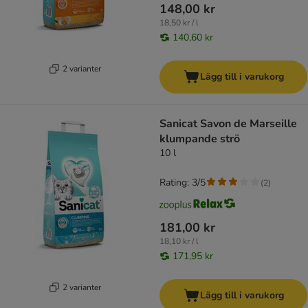
148,00 kr
18,50 kr / l
140,60 kr
2 varianter
Lägg till i varukorg
Sanicat Savon de Marseille
klumpande strö
10 l
Rating: 3/5
(
2
)
181,00 kr
18,10 kr / l
171,95 kr
2 varianter
Lägg till i varukorg