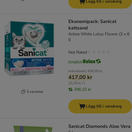
Lägg till i varukorg
Ekonomipack: Sanicat
kattsand
Active White Lotus Flower (3 x 6
l)
Not Rated
Individuellt
426,00 kr
417,00 kr
23,20 kr / l
396,15 kr
5 varianter
Lägg till i varukorg
Sanicat Diamonds Aloe Vera