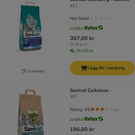
12 l
Not Rated
307,00 kr
25,60 kr / l
291,65 kr
Lägg till i varukorg
2 varianter
Sanicat Cellulose
10 l
Rating: 3/5
(
1
)
196,00 kr