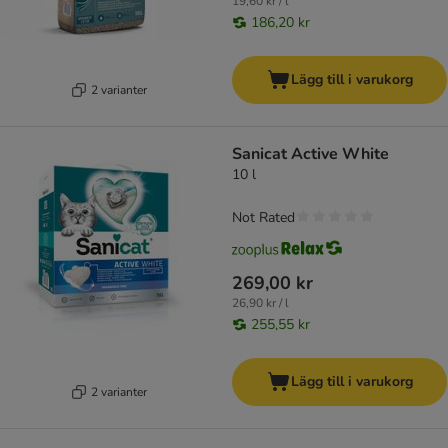
19,60 kr / l
186,20 kr
Lägg till i varukorg
2 varianter
Sanicat Active White
10 l
Not Rated
269,00 kr
26,90 kr / l
255,55 kr
Lägg till i varukorg
2 varianter