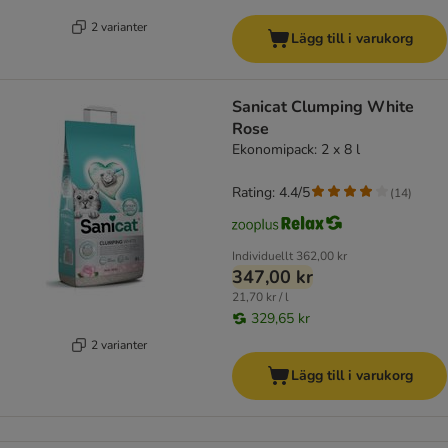
2 varianter
Lägg till i varukorg
Sanicat Clumping White
Rose
Ekonomipack: 2 x 8 l
Rating: 4.4/5
(
14
)
Individuellt
362,00 kr
347,00 kr
21,70 kr / l
329,65 kr
2 varianter
Lägg till i varukorg