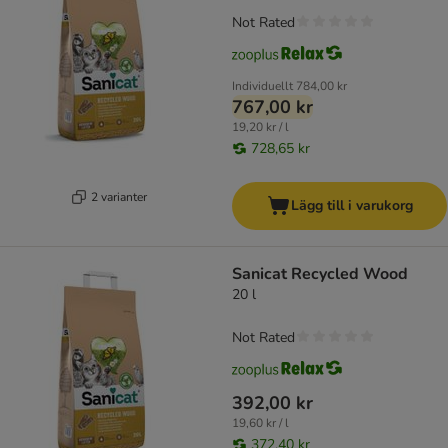
Not Rated
Individuellt
784,00 kr
767,00 kr
19,20 kr / l
728,65 kr
2 varianter
Lägg till i varukorg
Sanicat Recycled Wood
20 l
Not Rated
392,00 kr
19,60 kr / l
372,40 kr