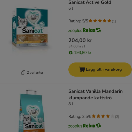
Sanicat Active Gold
6 l
Rating: 5/5
(
1
)
204,00 kr
34,00 kr / l
193,80 kr
Lägg till i varukorg
2 varianter
Sanicat Vanilla Mandarin
klumpande kattströ
8 l
Rating: 3.5/5
(
2
)