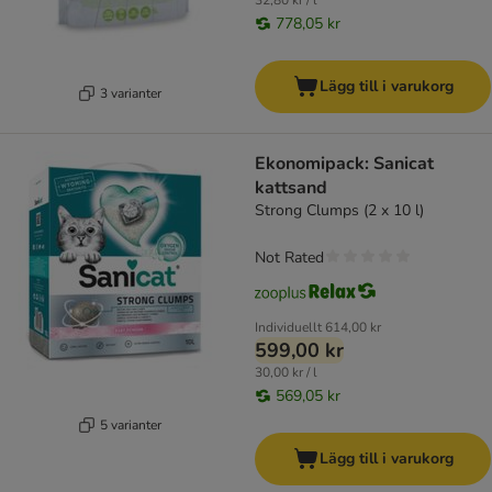
32,80 kr / l
778,05 kr
Lägg till i varukorg
3 varianter
Ekonomipack: Sanicat
kattsand
Strong Clumps (2 x 10 l)
Not Rated
Individuellt
614,00 kr
599,00 kr
30,00 kr / l
569,05 kr
5 varianter
Lägg till i varukorg