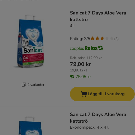
product items have been changed
Sanicat 7 Days Aloe Vera
kattströ
4 l
Rating: 3/5
(
3
)
Rek. pris*
112,00 kr
79,00 kr
19,80 kr / l
75,05 kr
2 varianter
Lägg till i varukorg
Sanicat 7 Days Aloe Vera
kattströ
Ekonomipack: 4 x 4 l