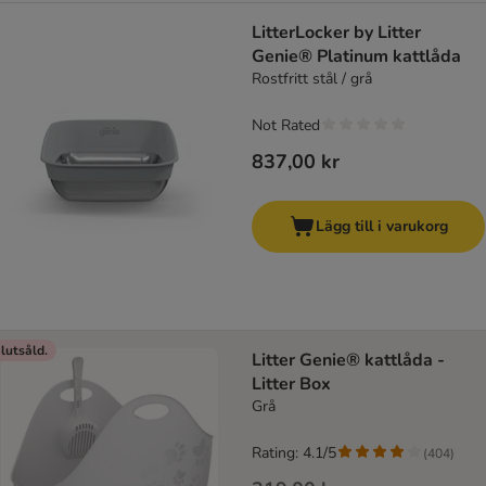
LitterLocker by Litter
Genie® Platinum kattlåda
Rostfritt stål / grå
Not Rated
837,00 kr
Lägg till i varukorg
lutsåld.
Litter Genie® kattlåda -
Litter Box
Grå
Rating: 4.1/5
(
404
)