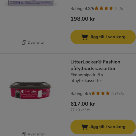
Rating: 4.3/5
(
8
)
198,00 kr
Lägg till i varukorg
2 varianter
LitterLocker® Fashion
påfyllnadskassetter
Ekonomipack: 8 x
utbyteskassetter
Rating: 4/5
(
746
)
617,00 kr
77,10 kr / st
Lägg till i varukorg
4 varianter