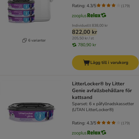
Rating: 4.3/5
(
179
)
Individuellt
838,00 kr
822,00 kr
205,50 kr / st
6 varianter
780,90 kr
Lägg till i varukorg
LitterLocker® by Litter
Genie avfallsbehållare för
kattsand
Sparset: 6 x påfyllnadskassetter
(UTAN LitterLocker®)
Rating: 4.3/5
(
179
)