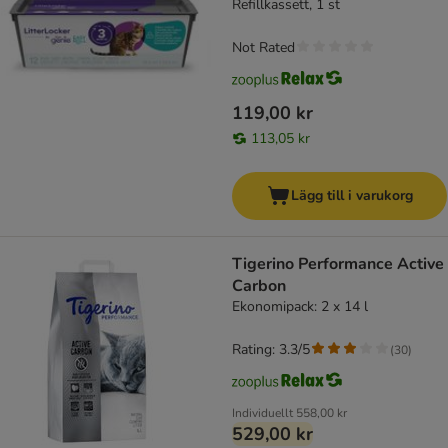
Refillkassett, 1 st
Not Rated
119,00 kr
113,05 kr
Lägg till i varukorg
Tigerino Performance Active
Carbon
Ekonomipack: 2 x 14 l
Rating: 3.3/5
(
30
)
Individuellt
558,00 kr
529,00 kr