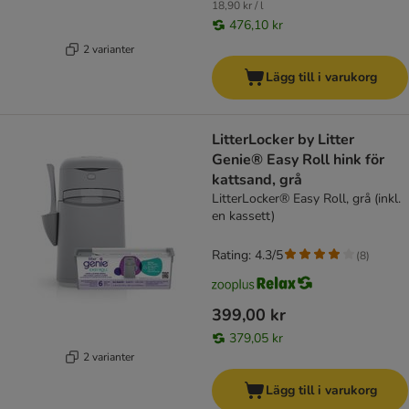
18,90 kr / l
476,10 kr
2 varianter
Lägg till i varukorg
LitterLocker by Litter
Genie® Easy Roll hink för
kattsand, grå
LitterLocker® Easy Roll, grå (inkl.
en kassett)
Rating: 4.3/5
(
8
)
399,00 kr
379,05 kr
2 varianter
Lägg till i varukorg