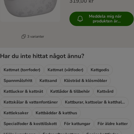
319,00 kr
Meddela mig när
produkten är
tillgänglig
3 varianter
Har du inte hittat något ännu?
Kattmat (torrfoder)
Kattmat (våtfoder)
Kattgodis
Spannmålsfritt
Kattsand
Klösträd & klösmöbler
Kattluckor & kattnät
Kattlådor & tillbehör
Kattvård
Kattskålar & vattenfontäner
Kattburar, kattselar & katthalsband
Kattleksaker
Kattbäddar & katthus
Specialfoder & kosttillskott
För kattungar
För äldre katter