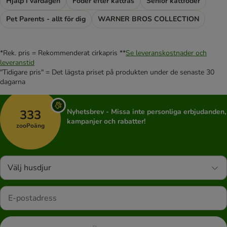
Hjälp i vardagen
Foder efter kattras
Senior kattfoder
Pet Parents - allt för dig
WARNER BROS COLLECTION
*Rek. pris = Rekommenderat cirkapris **
Se leveranskostnader och
leveranstid
"Tidigare pris" = Det lägsta priset på produkten under de senaste 30
dagarna
333
Nyhetsbrev - Missa inte personliga erbjudanden,
kampanjer och rabatter!
zooPoäng
Välj husdjur