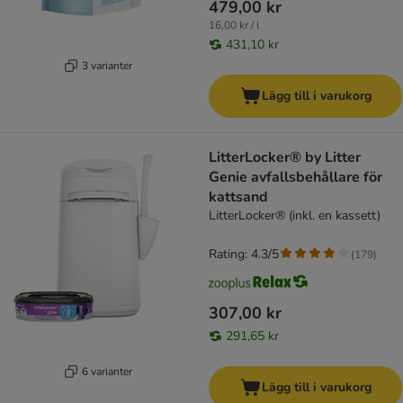
479,00 kr
16,00 kr / l
431,10 kr
3 varianter
Lägg till i varukorg
LitterLocker® by Litter
Genie avfallsbehållare för
kattsand
LitterLocker® (inkl. en kassett)
Rating: 4.3/5
(
179
)
307,00 kr
291,65 kr
6 varianter
Lägg till i varukorg