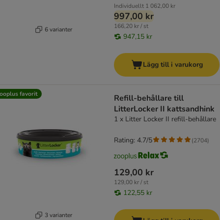
Individuellt
1 062,00 kr
997,00 kr
166,20 kr / st
6 varianter
947,15 kr
Lägg till i varukorg
ooplus favorit
Refill-behållare till
LitterLocker II kattsandhink
1 x Litter Locker II refill-behållare
Rating: 4.7/5
(
2704
)
129,00 kr
129,00 kr / st
122,55 kr
3 varianter