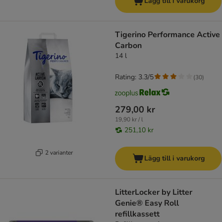
Lägg till i varukorg
Tigerino Performance Active
Carbon
14 l
Rating: 3.3/5
(
30
)
279,00 kr
19,90 kr / l
251,10 kr
2 varianter
Lägg till i varukorg
LitterLocker by Litter
Genie® Easy Roll
refillkassett