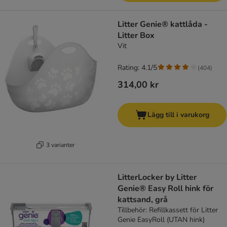
Litter Genie® kattlåda -
Litter Box
Vit
Rating: 4.1/5
(
404
)
314,00 kr
Lägg till i varukorg
3 varianter
LitterLocker by Litter
Genie® Easy Roll hink för
kattsand, grå
Tillbehör: Refillkassett för Litter
Genie EasyRoll (UTAN hink)