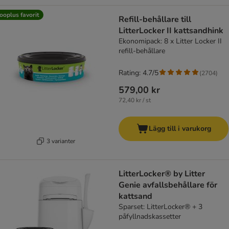
ooplus favorit
Refill-behållare till
LitterLocker II kattsandhink
Ekonomipack: 8 x Litter Locker II
refill-behållare
Rating: 4.7/5
(
2704
)
579,00 kr
72,40 kr / st
Lägg till i varukorg
3 varianter
LitterLocker® by Litter
Genie avfallsbehållare för
kattsand
Sparset: LitterLocker® + 3
påfyllnadskassetter