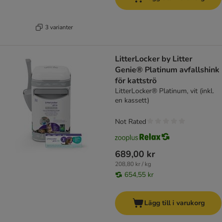
3 varianter
LitterLocker by Litter
Genie® Platinum avfallshink
för kattströ
LitterLocker® Platinum, vit (inkl.
en kassett)
Not Rated
689,00 kr
208,80 kr / kg
654,55 kr
Lägg till i varukorg