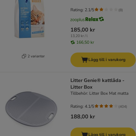
Rating: 2.1/5
(
8
)
185,00 kr
13,20 kr / l
166,50 kr
2 varianter
Lägg till i varukorg
Litter Genie® kattlåda -
Litter Box
Tillbehör: Litter Box Mat matta
Rating: 4.1/5
(
404
)
188,00 kr
Lägg till i varukorg