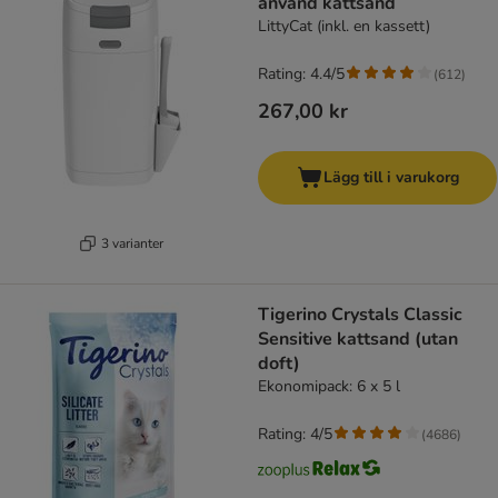
använd kattsand
LittyCat (inkl. en kassett)
Rating: 4.4/5
(
612
)
267,00 kr
Lägg till i varukorg
3 varianter
Tigerino Crystals Classic
Sensitive kattsand (utan
doft)
Ekonomipack: 6 x 5 l
Rating: 4/5
(
4686
)