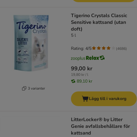
Tigerino Crystals Classic
Sensitive kattsand (utan
doft)
5 l
Rating: 4/5
(
4686
)
99,00 kr
19,80 kr / l
89,10 kr
3 varianter
Lägg till i varukorg
LitterLocker® by Litter
Genie avfallsbehållare för
kattsand