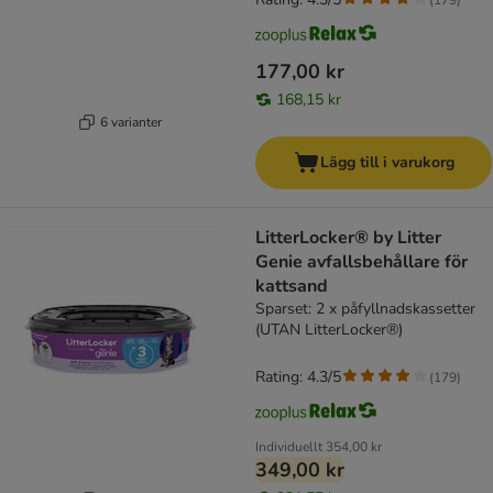
177,00 kr
168,15 kr
6 varianter
Lägg till i varukorg
LitterLocker® by Litter
Genie avfallsbehållare för
kattsand
Sparset: 2 x påfyllnadskassetter
(UTAN LitterLocker®)
Rating: 4.3/5
(
179
)
Individuellt
354,00 kr
349,00 kr