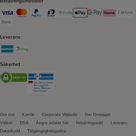
Betalningsmetoder
Faktura
Faktura 
Visa Payment Method
Mastercard Payment Method
PayPal Payment Method
BankID Payment Method
Trustly Payment Method
Apple Pay Payment Method
Googple Pay Payment M
Klarna Payment 
Bank
Bank Payment Method
Leverans
Postnord Shipping Method
Bring Shipping Method
Säkerhet
Security
Security
Om oss
Karriär
Corporate Website
Om företaget
Villkor
DSA
Ångra avtalet här
Betalningssätt
Leverans
Dataskydd
Tillgänglighetspolicy