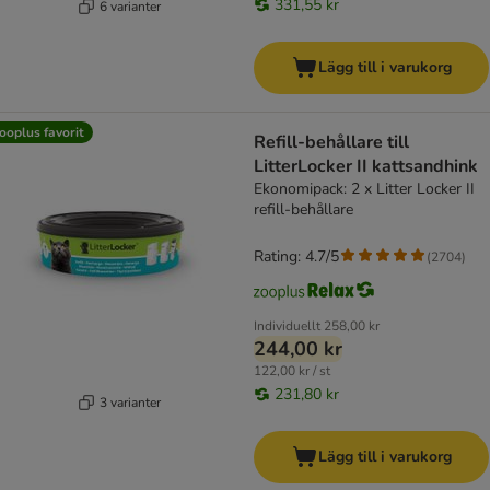
331,55 kr
6 varianter
Lägg till i varukorg
ooplus favorit
Refill-behållare till
LitterLocker II kattsandhink
Ekonomipack: 2 x Litter Locker II
refill-behållare
Rating: 4.7/5
(
2704
)
Individuellt
258,00 kr
244,00 kr
122,00 kr / st
231,80 kr
3 varianter
Lägg till i varukorg