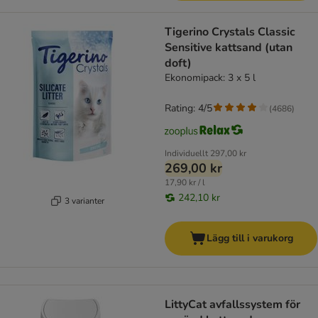
Tigerino Crystals Classic
Sensitive kattsand (utan
doft)
Ekonomipack: 3 x 5 l
Rating: 4/5
(
4686
)
Individuellt
297,00 kr
269,00 kr
17,90 kr / l
242,10 kr
3 varianter
Lägg till i varukorg
LittyCat avfallssystem för