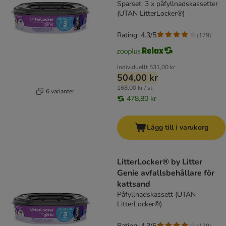
Sparset: 3 x påfyllnadskassetter
(UTAN LitterLocker®)
Rating: 4.3/5
(
179
)
Individuellt
531,00 kr
504,00 kr
168,00 kr / st
6 varianter
478,80 kr
Lägg till i varukorg
LitterLocker® by Litter
Genie avfallsbehållare för
kattsand
Påfyllnadskassett (UTAN
LitterLocker®)
Rating: 4.3/5
(
179
)