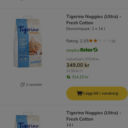
Tigerino Nuggies (Ultra) -
Fresh Cotton
Ekonomipack: 2 x 14 l
Rating: 2.1/5
(
8
)
Individuellt
370,00 kr
349,00 kr
12,50 kr / l
314,10 kr
2 varianter
Lägg till i varukorg
Tigerino Nuggies (Ultra) -
Fresh Cotton
14 l