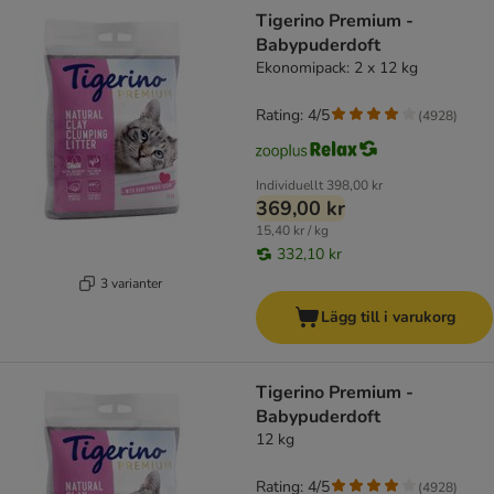
product items have been changed
Tigerino Premium -
Babypuderdoft
Ekonomipack: 2 x 12 kg
Rating: 4/5
(
4928
)
Individuellt
398,00 kr
369,00 kr
15,40 kr / kg
332,10 kr
3 varianter
Lägg till i varukorg
Tigerino Premium -
Babypuderdoft
12 kg
Rating: 4/5
(
4928
)