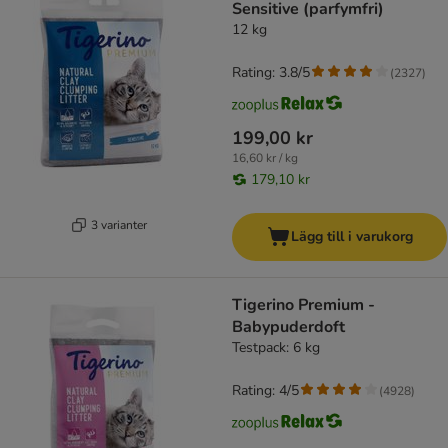
Sensitive (parfymfri)
12 kg
Rating: 3.8/5
(
2327
)
199,00 kr
16,60 kr / kg
179,10 kr
3 varianter
Lägg till i varukorg
Tigerino Premium -
Babypuderdoft
Testpack: 6 kg
Rating: 4/5
(
4928
)