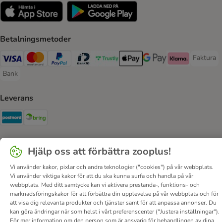
Betalningsmetoder
Faktura
Faktura 
Visa Payment Method
Mastercard Payment Method
PayPal Payment Method
BankID Payment Method
Trustly Payment Method
Apple Pay Payment Method
Googple Pay Payment M
Klarna Payment 
Bank
Bank Payment Method
Leverans
Postnord Shipping Method
Bring Shipping Method
Säkerhet
Hjälp oss att förbättra zooplus!
Security
Security
Vi använder kakor, pixlar och andra teknologier ("cookies") på vår webbplats.
Vi använder viktiga kakor för att du ska kunna surfa och handla på vår
webbplats. Med ditt samtycke kan vi aktivera prestanda-, funktions- och
marknadsföringskakor för att förbättra din upplevelse på vår webbplats och för
att visa dig relevanta produkter och tjänster samt för att anpassa annonser. Du
kan göra ändringar när som helst i vårt preferenscenter ("Justera inställningar").
För mer information om den person som är ansvarig för behandlingen av dina