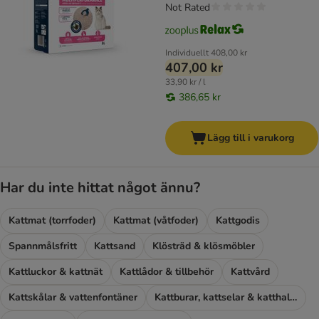
Not Rated
Individuellt
408,00 kr
407,00 kr
33,90 kr / l
386,65 kr
Lägg till i varukorg
Har du inte hittat något ännu?
Kattmat (torrfoder)
Kattmat (våtfoder)
Kattgodis
Spannmålsfritt
Kattsand
Klösträd & klösmöbler
Kattluckor & kattnät
Kattlådor & tillbehör
Kattvård
Kattskålar & vattenfontäner
Kattburar, kattselar & katthalsband