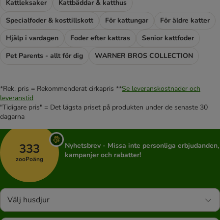
Kattleksaker
Kattbäddar & katthus
Specialfoder & kosttillskott
För kattungar
För äldre katter
Hjälp i vardagen
Foder efter kattras
Senior kattfoder
Pet Parents - allt för dig
WARNER BROS COLLECTION
*Rek. pris = Rekommenderat cirkapris **
Se leveranskostnader och
leveranstid
"Tidigare pris" = Det lägsta priset på produkten under de senaste 30
dagarna
333
Nyhetsbrev - Missa inte personliga erbjudanden,
kampanjer och rabatter!
zooPoäng
Välj husdjur