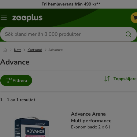
Fri hemleverans från 499 kr**
Katalogmeny
Sök
efter
produkter
Katt
Kattsand
Advance
Advance
Toppsäljare
Filtrera
1 - 1 av 1 resultat
product items have been changed
Advance Arena
Multiperformance
Ekonomipack: 2 x 6 l