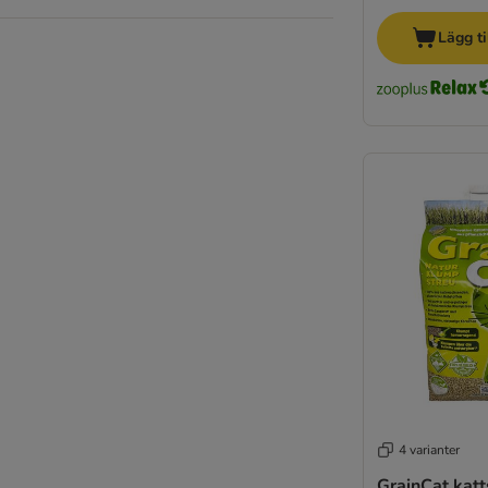
Lägg ti
4 varianter
GrainCat katt