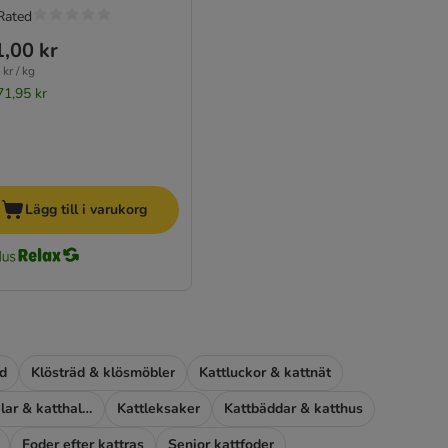
Rated
,00 kr
kr / kg
71,95 kr
Lägg till i varukorg
d
Klösträd & klösmöbler
Kattluckor & kattnät
Kattburar, kattselar & katthalsband
Kattleksaker
Kattbäddar & katthus
Foder efter kattras
Senior kattfoder