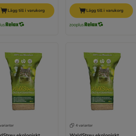
Lägg till i varukorg
Lägg till i varukorg
varianter
4 varianter
dStreu ekologiskt
WaldStreu ekologiskt