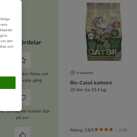
iktiga
ivera
ebbplats
 göra
Dina fördelar
n om den
dlas och
4 varianter
ktivera zooplus Relax och
spara 5% varje gång
Bio-Catsil kattströ
20 liter (ca 10,4 kg)
er 10 miljoner kunder litar
på oss
Rating: 3.6/5
(
118
)