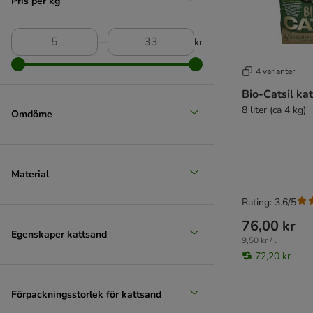
Pris per kg
Professional Classic
Purizon
Sanicat
―
kr
Sepicat
SoftCat
4 varianter
Tidy Cats
Bio-Catsil kat
★ Tigerino
8 liter (ca 4 kg)
Omdöme
Trixie kattströ
Vitakraft Magic Clean
World's Best Cat Litter
Material
Rating: 3.6/5
76,00 kr
Egenskaper kattsand
9,50 kr / l
72,20 kr
Förpackningsstorlek för kattsand