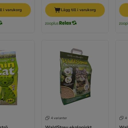
ll i varukorg
Lägg till i varukorg
4 varianter
4 
strö
WaldStreu ekologiskt
Wal