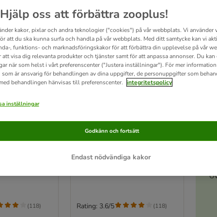
Hjälp oss att förbättra zooplus!
änder kakor, pixlar och andra teknologier ("cookies") på vår webbplats. Vi använder v
för att du ska kunna surfa och handla på vår webbplats. Med ditt samtycke kan vi akt
nda-, funktions- och marknadsföringskakor för att förbättra din upplevelse på vår w
r att visa dig relevanta produkter och tjänster samt för att anpassa annonser. Du kan
gar när som helst i vårt preferenscenter ("Justera inställningar"). För mer informatio
 som är ansvarig för behandlingen av dina uppgifter, de personuppgifter som behan
 med behandlingen hänvisas till preferenscenter.
integritetspolicy
a inställningar
4 varianter
A
tströ
Bio-Catsil kattströ
Godkänn och fortsätt
8 liter (ca 8 kg)
Ekonomipack: 2 x 20 liter (ca 20,8
kg)
Endast nödvändiga kakor
Öv
Rating: 3.6/5
(
118
)
(
118
)