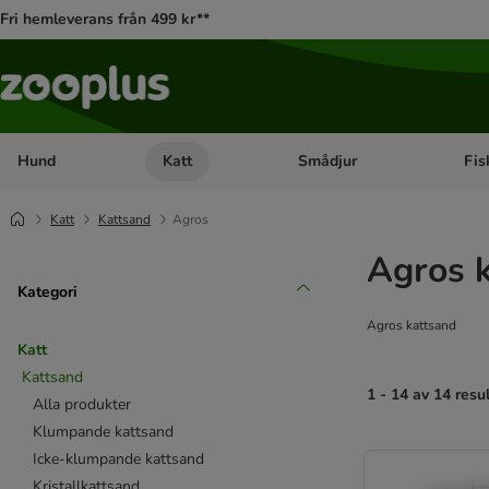
Fri hemleverans från 499 kr**
Hund
Katt
Smådjur
Fis
Open category menu: Hund
Open category menu: Katt
Open 
Katt
Kattsand
Agros
Agros 
Kategori
Agros kattsand
Katt
Kattsand
1 - 14 av 14 resu
Alla produkter
Klumpande kattsand
product items ha
Icke-klumpande kattsand
Kristallkattsand