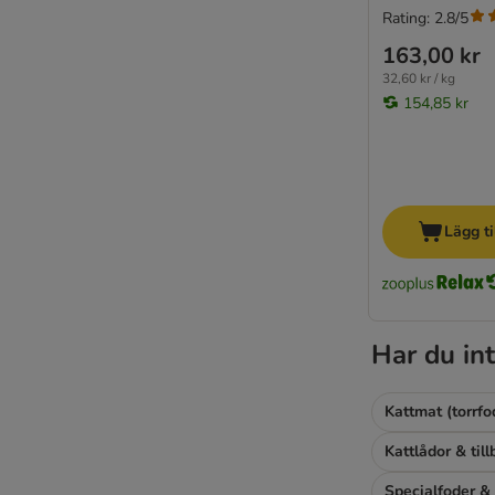
Rating: 2.8/5
163,00 kr
32,60 kr / kg
154,85 kr
Lägg ti
Har du int
Kattmat (torrfo
Kattlådor & til
Specialfoder & 