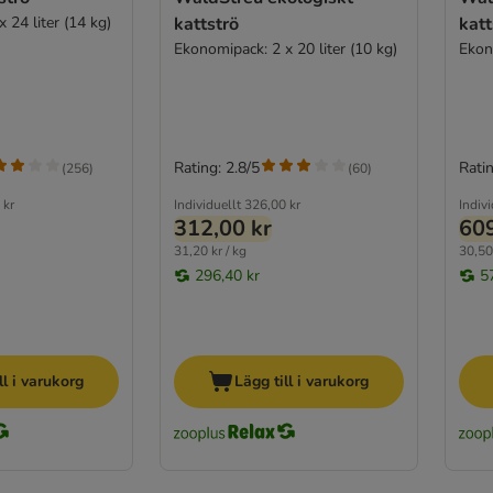
 24 liter (14 kg)
kattströ
katt
Ekonomipack: 2 x 20 liter (10 kg)
Ekono
Rating: 2.8/5
Ratin
(
256
)
(
60
)
 kr
Individuellt
326,00 kr
Indivi
312,00 kr
609
31,20 kr / kg
30,50 
296,40 kr
5
ll i varukorg
Lägg till i varukorg