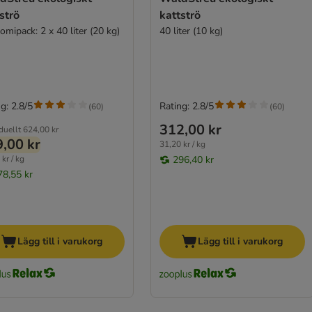
strö
kattströ
mipack: 2 x 40 liter (20 kg)
40 liter (10 kg)
g: 2.8/5
Rating: 2.8/5
(
60
)
(
60
)
312,00 kr
duellt
624,00 kr
,00 kr
31,20 kr / kg
kr / kg
296,40 kr
78,55 kr
Lägg till i varukorg
Lägg till i varukorg