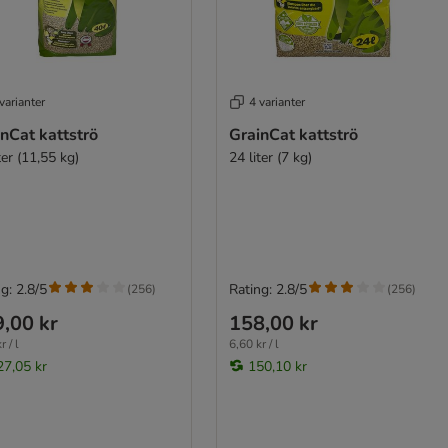
varianter
4 varianter
nCat kattströ
GrainCat kattströ
ter (11,55 kg)
24 liter (7 kg)
g: 2.8/5
Rating: 2.8/5
(
256
)
(
256
)
,00 kr
158,00 kr
r / l
6,60 kr / l
27,05 kr
150,10 kr