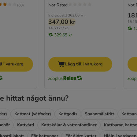
Not Rated
Not 
(
60
)
181
Individuellt
362,00 kr
347,00 kr
15,10 
14,50 kr / kg
1
329,65 kr
ll i varukorg
Lägg till i varukorg
e hittat något ännu?
der)
Kattmat (våtfoder)
Kattgodis
Spannmålsfritt
Kattsan
lbehör
Kattvård
Kattskålar & vattenfontäner
kosttillskott
För kattungar
För äldre katter
Hjälp i vardagen