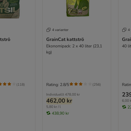
4 varianter
4 
tströ
GrainCat kattströ
Grai
Ekonomipack: 2 x 40 liter (23,1
40 li
kg)
Rating: 2.8/5
Ratin
(
118
)
(
256
)
239
Individuellt
478,00 kr
462,00 kr
6,00 k
5,80 kr / l
2
438,90 kr