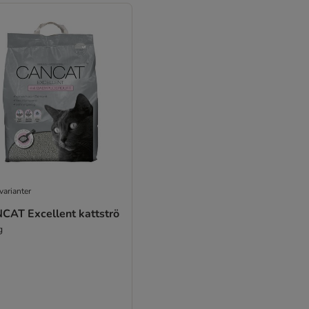
varianter
CAT Excellent kattströ
g