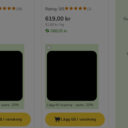
Rating: 5/5
(
36
)
(
2
)
619,00 kr
Öv
51,60 kr / kg
588,05 kr
- spara -20%
Lägg till kupong - spara -20%
ll i varukorg
Lägg till i varukorg