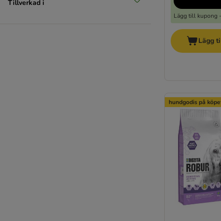
Tillverkad i
Lägg till kupong 
Lägg ti
hundgodis på köpe