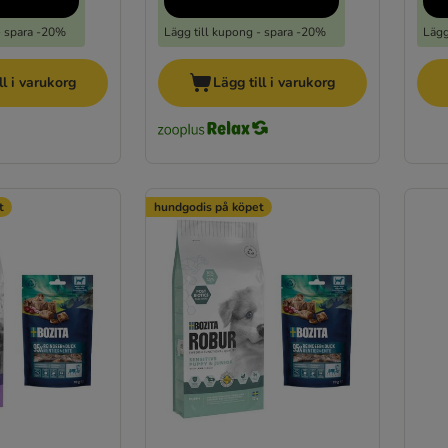
- spara -20%
Lägg till kupong - spara -20%
Lägg
ll i varukorg
Lägg till i varukorg
t
hundgodis på köpet