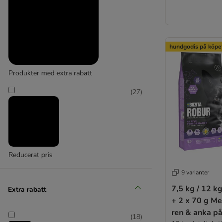
hundgodis på köpe
Produkter med extra rabatt
(
27
)
Reducerat pris
9 varianter
7,5 kg / 12 k
Extra rabatt
+ 2 x 70 g Me
ren & anka på
(
18
)