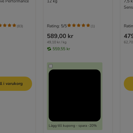
ive Performance
12 kg
7,5 
Sens
Rating: 5/5
Ratin
(
83
)
(
1
)
589,00 kr
479
49,10 kr / kg
62,70 
559,55 kr
ll i varukorg
Lägg till kupong - spara -20%