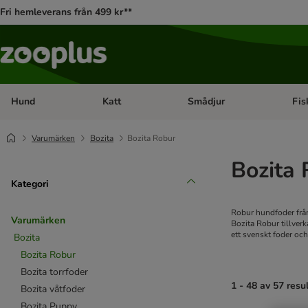
Fri hemleverans från 499 kr**
Hund
Katt
Smådjur
Fis
Open category menu: Hund
Open category menu: Katt
Open 
Varumärken
Bozita
Bozita Robur
Bozita 
Kategori
Robur hundfoder från
Varumärken
Bozita Robur tillver
ett svenskt foder och
Bozita
Bozita Robur
Bozita torrfoder
1 - 48 av 57 resu
Bozita våtfoder
Bozita Puppy