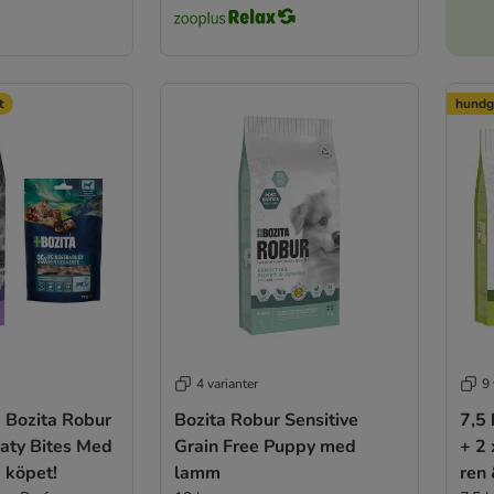
t
hundg
4 varianter
9 
g Bozita Robur
Bozita Robur Sensitive
7,5 
aty Bites Med
Grain Free Puppy med
+ 2
 köpet!
lamm
ren 