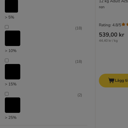
12 kg Adult Act
ren
> 5%
Rating: 4.8/5
(
18
)
539,00 kr
44,40 kr / kg
> 10%
(
18
)
Lägg ti
> 15%
(
2
)
> 25%