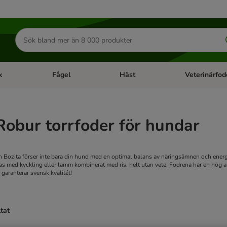
Sök
efter
produkter
k
Fågel
Häst
Veterinärfod
category menu: Smådjur
Open category menu: Fisk
Open category menu: Fågel
Open category 
Robur torrfoder för hundar
 Bozita förser inte bara din hund med en optimal balans av näringsämnen och energi
kas med kyckling eller lamm kombinerat med ris, helt utan vete. Fodrena har en hög 
 garanterar svensk kvalitét!
ltat