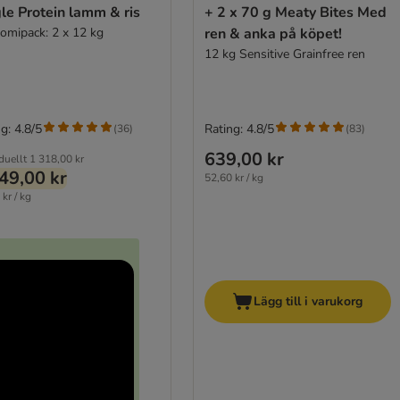
le Protein lamm & ris
+ 2 x 70 g Meaty Bites Med
omipack: 2 x 12 kg
ren & anka på köpet!
12 kg Sensitive Grainfree ren
g: 4.8/5
Rating: 4.8/5
(
36
)
(
83
)
639,00 kr
duellt
1 318,00 kr
49,00 kr
52,60 kr / kg
kr / kg
Lägg till i varukorg