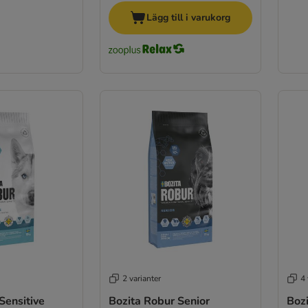
Lägg till i varukorg
2 varianter
4 
Sensitive
Bozita Robur Senior
Bozi