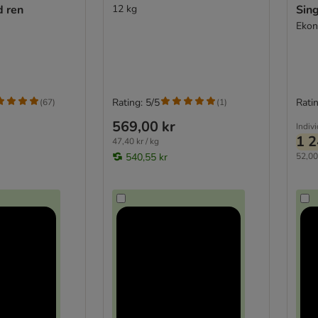
d ren
12 kg
Sing
Ekon
Rating: 5/5
Ratin
(
67
)
(
1
)
569,00 kr
Indivi
1 2
47,40 kr / kg
540,55 kr
52,00 