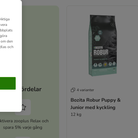
iktiga
ivera
ebbplats
 göra
n om den
dlas och
Dina fördelar
4 varianter
Bozita Robur Puppy &
Junior med kyckling
12 kg
ktivera zooplus Relax och
spara 5% varje gång