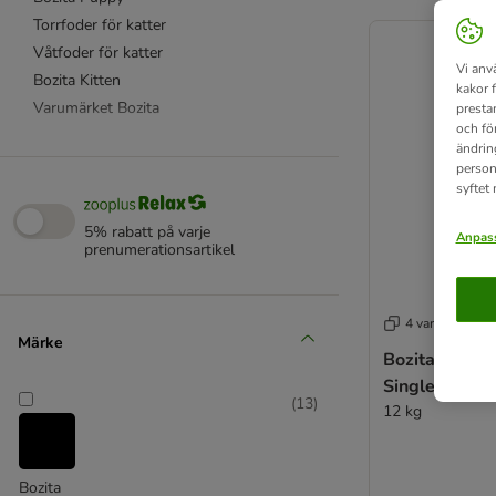
product items ha
Torrfoder för katter
Våtfoder för katter
Vi anv
Bozita Kitten
kakor 
Varumärket Bozita
presta
och fö
ändrin
person
syftet
5% rabatt på varje
Anpass
prenumerationsartikel
4 varianter
Märke
Bozita Robur 
Single Protei
(
13
)
12 kg
Bozita