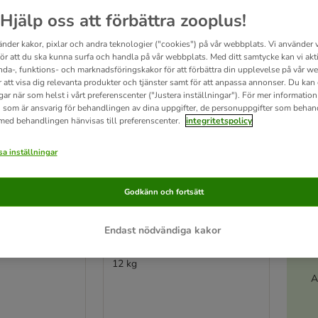
ve been changed
Hjälp oss att förbättra zooplus!
änder kakor, pixlar och andra teknologier ("cookies") på vår webbplats. Vi använder v
för att du ska kunna surfa och handla på vår webbplats. Med ditt samtycke kan vi akt
nda-, funktions- och marknadsföringskakor för att förbättra din upplevelse på vår w
r att visa dig relevanta produkter och tjänster samt för att anpassa annonser. Du kan
gar när som helst i vårt preferenscenter ("Justera inställningar"). För mer informatio
 som är ansvarig för behandlingen av dina uppgifter, de personuppgifter som behan
 med behandlingen hänvisas till preferenscenter.
integritetspolicy
a inställningar
Godkänn och fortsätt
2 varianter
Sensitive
Bozita Robur Adult Light
Endast nödvändiga kakor
n lamm & ris
med kyckling
12 kg
A