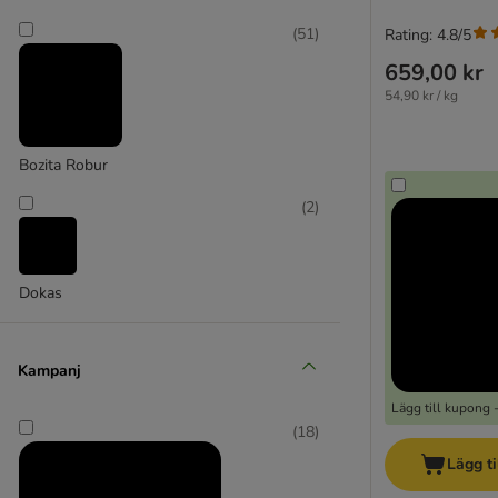
(
51
)
Rating: 4.8/5
659,00 kr
54,90 kr / kg
Bozita Robur
(
2
)
Dokas
Kampanj
Lägg till kupong 
(
18
)
Lägg ti