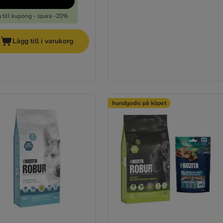
 till kupong - spara -20%
Lägg till i varukorg
hundgodis på köpet