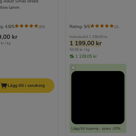
kg Adult Small Breed
itive lamm
g: 4.8/5
Rating: 5/5
(
83
)
(
2
)
,00 kr
Individuellt
1 238,00 kr
1 199,00 kr
kr / kg
50,00 kr / kg
1 139,05 kr
Lägg till i varukorg
Lägg till kupong - spara -20%