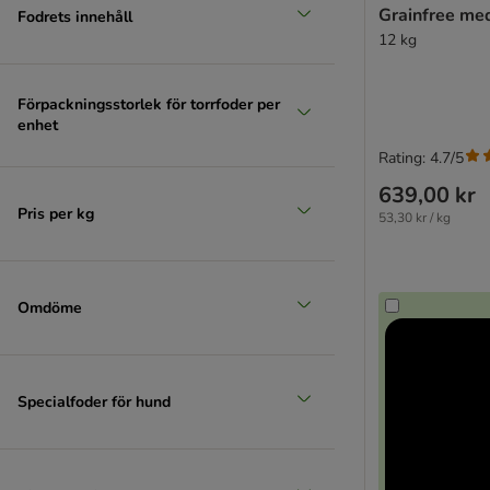
Grainfree me
Fodrets innehåll
12 kg
Förpackningsstorlek för torrfoder per
enhet
Rating: 4.7/5
639,00 kr
Pris per kg
53,30 kr / kg
Omdöme
Specialfoder för hund