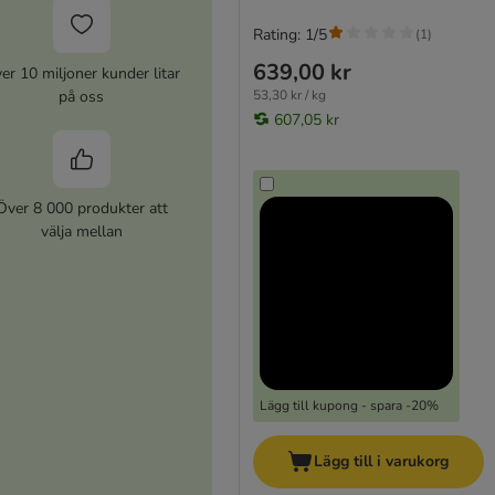
Rating: 1/5
(
1
)
639,00 kr
er 10 miljoner kunder litar
på oss
53,30 kr / kg
607,05 kr
Över 8 000 produkter att
välja mellan
Lägg till kupong - spara -20%
Lägg till i varukorg