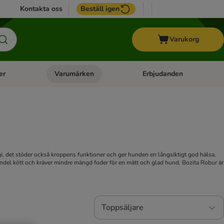
Kontakta oss
Beställ igen
Varukorg
er
Varumärken
Erbjudanden
menu: Häst
Open category menu: Veterinärfoder
Open category menu: Varum
, det stöder också kroppens funktioner och ger hunden en långsiktigt god hälsa.
andel kött och kräver mindre mängd foder för en mätt och glad hund. Bozita Robur är
Toppsäljare