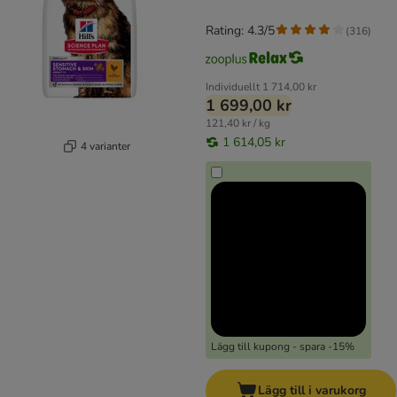
Rating: 4.3/5
(
316
)
Individuellt
1 714,00 kr
1 699,00 kr
121,40 kr / kg
1 614,05 kr
4 varianter
Lägg till kupong - spara -15%
Lägg till i varukorg