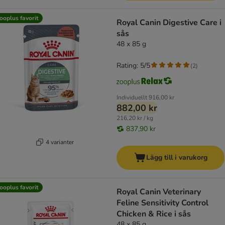
ooplus favorit
Royal Canin Digestive Care i
sås
48 x 85 g
Rating: 5/5
(
2
)
Individuellt
916,00 kr
882,00 kr
216,20 kr / kg
837,90 kr
4 varianter
Lägg till i varukorg
ooplus favorit
Royal Canin Veterinary
Feline Sensitivity Control
Chicken & Rice i sås
48 x 85 g