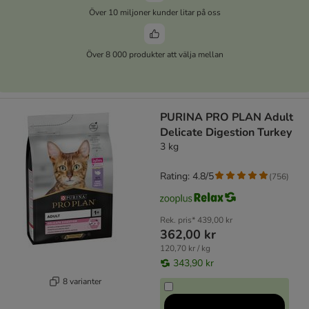
Över 10 miljoner kunder litar på oss
Över 8 000 produkter att välja mellan
PURINA PRO PLAN Adult
Delicate Digestion Turkey
3 kg
Rating: 4.8/5
(
756
)
Rek. pris*
439,00 kr
362,00 kr
120,70 kr / kg
343,90 kr
8 varianter