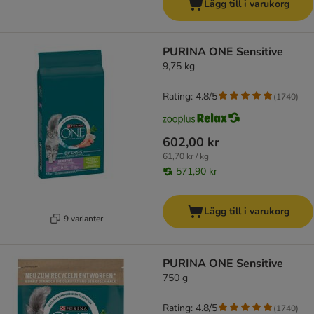
Lägg till i varukorg
PURINA ONE Sensitive
9,75 kg
Rating: 4.8/5
(
1740
)
602,00 kr
61,70 kr / kg
571,90 kr
Lägg till i varukorg
9 varianter
PURINA ONE Sensitive
750 g
Rating: 4.8/5
(
1740
)