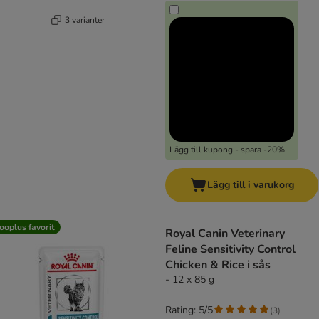
3 varianter
Lägg till kupong - spara -20%
Lägg till i varukorg
ooplus favorit
Royal Canin Veterinary
Feline Sensitivity Control
Chicken & Rice i sås
- 12 x 85 g
Rating: 5/5
(
3
)