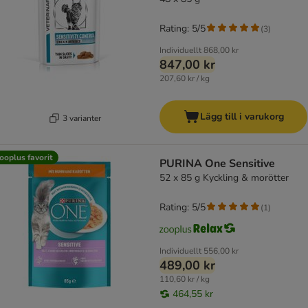
Rating: 5/5
(
3
)
Individuellt
868,00 kr
847,00 kr
207,60 kr / kg
Lägg till i varukorg
3 varianter
ooplus favorit
PURINA One Sensitive
52 x 85 g Kyckling & morötter
Rating: 5/5
(
1
)
Individuellt
556,00 kr
489,00 kr
110,60 kr / kg
464,55 kr