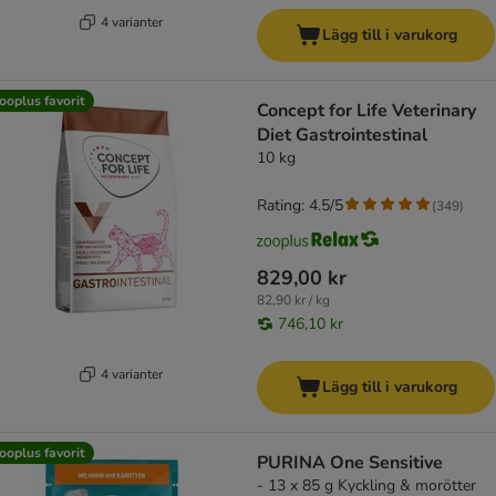
4 varianter
Lägg till i varukorg
ooplus favorit
Concept for Life Veterinary
Diet Gastrointestinal
10 kg
Rating: 4.5/5
(
349
)
829,00 kr
82,90 kr / kg
746,10 kr
4 varianter
Lägg till i varukorg
ooplus favorit
PURINA One Sensitive
- 13 x 85 g Kyckling & morötter