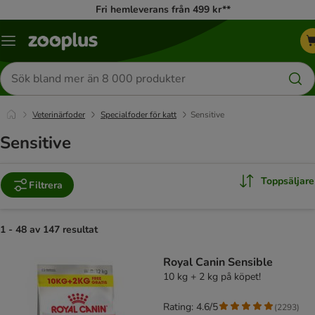
Fri hemleverans från 499 kr**
Katalogmeny
Sök
efter
produkter
Veterinärfoder
Specialfoder för katt
Sensitive
Sensitive
Toppsäljare
Filtrera
1 - 48 av 147 resultat
product items have been changed
Royal Canin Sensible
10 kg + 2 kg på köpet!
Rating: 4.6/5
(
2293
)