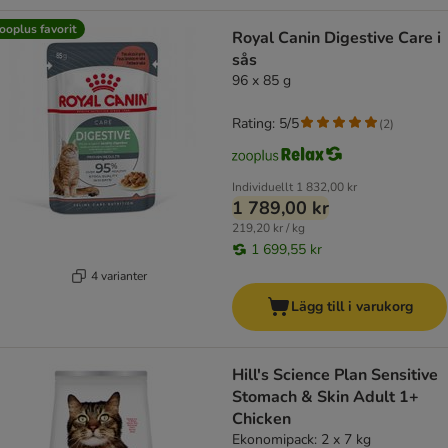
ooplus favorit
Royal Canin Digestive Care i
sås
96 x 85 g
Rating: 5/5
(
2
)
Individuellt
1 832,00 kr
1 789,00 kr
219,20 kr / kg
1 699,55 kr
4 varianter
Lägg till i varukorg
Hill's Science Plan Sensitive
Stomach & Skin Adult 1+
Chicken
Ekonomipack: 2 x 7 kg