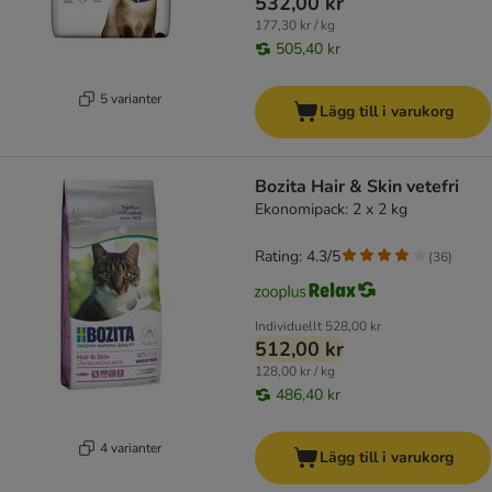
532,00 kr
177,30 kr / kg
505,40 kr
5 varianter
Lägg till i varukorg
Bozita Hair & Skin vetefri
Ekonomipack: 2 x 2 kg
Rating: 4.3/5
(
36
)
Individuellt
528,00 kr
512,00 kr
128,00 kr / kg
486,40 kr
4 varianter
Lägg till i varukorg