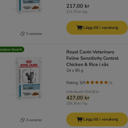
217,00 kr
212,70 kr / kg
Lägg till i varukorg
3 varianter
ooplus favorit
Royal Canin Veterinary
Feline Sensitivity Control
Chicken & Rice i sås
24 x 85 g
Rating: 5/5
(
3
)
Individuellt
434,00 kr
427,00 kr
209,30 kr / kg
Lägg till i varukorg
3 varianter