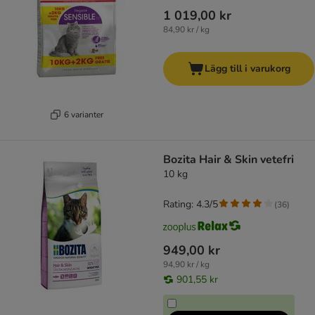
1 019,00 kr
84,90 kr / kg
Lägg till i varukorg
6 varianter
Bozita Hair & Skin vetefri
10 kg
Rating: 4.3/5
(
36
)
949,00 kr
94,90 kr / kg
901,55 kr