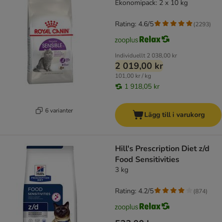
Ekonomipack: 2 x 10 kg
Rating: 4.6/5
(
2293
)
Individuellt
2 038,00 kr
2 019,00 kr
101,00 kr / kg
1 918,05 kr
6 varianter
Lägg till i varukorg
Hill's Prescription Diet z/d
Food Sensitivities
3 kg
Rating: 4.2/5
(
874
)