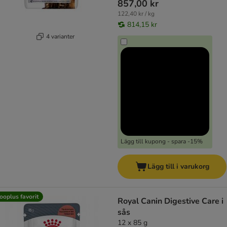
857,00 kr
122,40 kr / kg
814,15 kr
4 varianter
Lägg till kupong - spara -15%
Lägg till i varukorg
ooplus favorit
Royal Canin Digestive Care i
sås
12 x 85 g