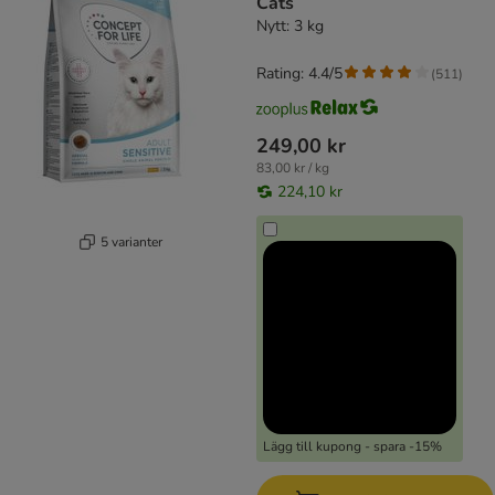
Cats
Nytt: 3 kg
Rating: 4.4/5
(
511
)
249,00 kr
83,00 kr / kg
224,10 kr
5 varianter
Lägg till kupong - spara -15%