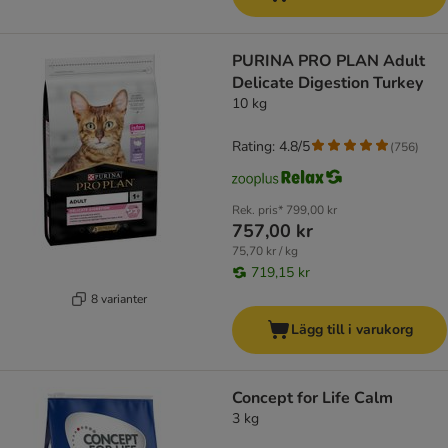
PURINA PRO PLAN Adult
Delicate Digestion Turkey
10 kg
Rating: 4.8/5
(
756
)
Rek. pris*
799,00 kr
757,00 kr
75,70 kr / kg
719,15 kr
8 varianter
Lägg till i varukorg
Concept for Life Calm
3 kg