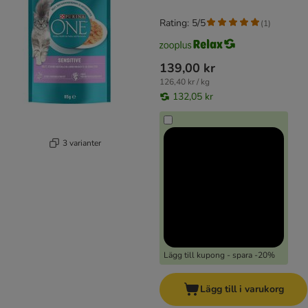
Rating: 5/5
(
1
)
139,00 kr
126,40 kr / kg
132,05 kr
3 varianter
Lägg till kupong - spara -20%
Lägg till i varukorg