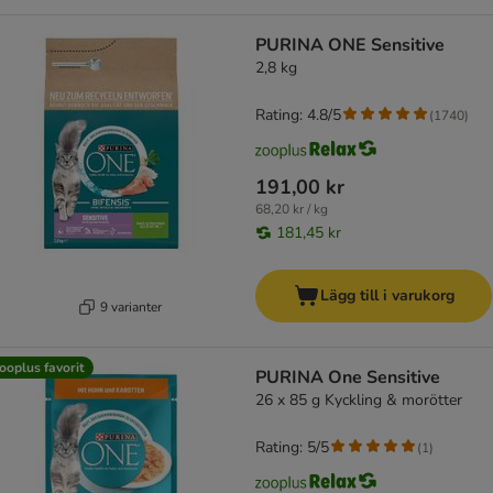
PURINA ONE Sensitive
2,8 kg
Rating: 4.8/5
(
1740
)
191,00 kr
68,20 kr / kg
181,45 kr
Lägg till i varukorg
9 varianter
ooplus favorit
PURINA One Sensitive
26 x 85 g Kyckling & morötter
Rating: 5/5
(
1
)