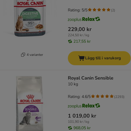
Rating: 5/5
(
2
)
229,00 kr
224,50 kr / kg
217,55 kr
4 varianter
Lägg till i varukorg
Royal Canin Sensible
10 kg
Rating: 4.6/5
(
2293
)
1 019,00 kr
101,90 kr / kg
968,05 kr