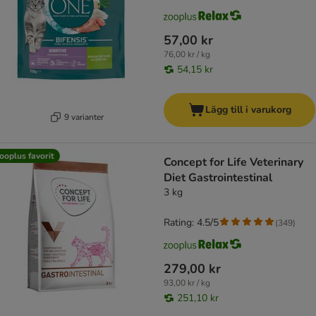
57,00 kr
76,00 kr / kg
54,15 kr
Lägg till i varukorg
9 varianter
ooplus favorit
Concept for Life Veterinary
Diet Gastrointestinal
3 kg
Rating: 4.5/5
(
349
)
279,00 kr
93,00 kr / kg
251,10 kr