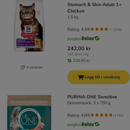
Stomach & Skin Adult 1+
Chicken
1,5 kg
Rating: 4.3/5
(
316
)
242,00 kr
161,30 kr / kg
229,90 kr
4 varianter
Lägg till i varukorg
PURINA ONE Sensitive
Ekonomipack: 3 x 750 g
Rating: 4.8/5
(
1740
)