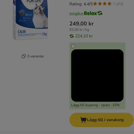
Rating: 4.4/5
(
77
)
249,00 kr
83,00 kr / kg
224,10 kr
3 varianter
Lägg till kupong - spara -15%
Lägg till i varukorg