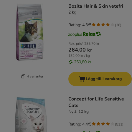
Bozita Hair & Skin vetefri
2 kg
Rating: 4.3/5
(
36
)
Rek. pris*
285,70 kr
264,00 kr
132,00 kr / kg
250,80 kr
4 varianter
Lägg till i varukorg
Concept for Life Sensitive
Cats
Nytt: 10 kg
Rating: 4.4/5
(
511
)