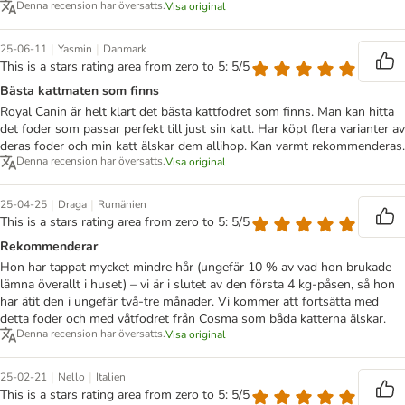
Denna recension har översatts.
Visa original
|
|
25-06-11
Yasmin
Danmark
This is a stars rating area from zero to 5: 5/5
Bästa kattmaten som finns
Royal Canin är helt klart det bästa kattfodret som finns. Man kan hitta
det foder som passar perfekt till just sin katt. Har köpt flera varianter av
deras foder och min katt älskar dem allihop. Kan varmt rekommenderas.
Denna recension har översatts.
Visa original
|
|
25-04-25
Draga
Rumänien
This is a stars rating area from zero to 5: 5/5
Rekommenderar
Hon har tappat mycket mindre hår (ungefär 10 % av vad hon brukade
lämna överallt i huset) – vi är i slutet av den första 4 kg-påsen, så hon
har ätit den i ungefär två-tre månader. Vi kommer att fortsätta med
detta foder och med våtfodret från Cosma som båda katterna älskar.
Denna recension har översatts.
Visa original
|
|
25-02-21
Nello
Italien
This is a stars rating area from zero to 5: 5/5