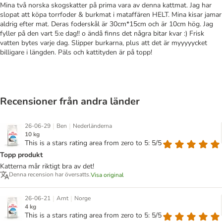
Mina två norska skogskatter på prima vara av denna kattmat. Jag har
slopat att köpa torrfoder & burkmat i mataffären HELT. Mina kisar jamar
aldrig efter mat. Deras foderskål är 30cm*15cm och är 10cm hög. Jag
fyller på den vart 5:e dag!! o ändå finns det några bitar kvar :) Frisk
vatten bytes varje dag. Slipper burkarna, plus att det är myyyyycket
billigare i längden. Päls och kattityden är på topp!
Recensioner från andra länder
|
|
26-06-29
Ben
Nederländerna
10 kg
This is a stars rating area from zero to 5: 5/5
Topp produkt
Katterna mår riktigt bra av det!
Denna recension har översatts.
Visa original
|
|
26-06-21
Arnt
Norge
4 kg
This is a stars rating area from zero to 5: 5/5