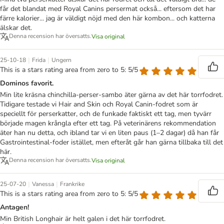
får det blandat med Royal Canins persermat också... eftersom det har
färre kalorier... jag är väldigt nöjd med den här kombon... och katterna
älskar det.
Denna recension har översatts.
Visa original
|
|
25-10-18
Frida
Ungern
This is a stars rating area from zero to 5: 5/5
Dominos favorit.
Min lite kräsna chinchilla-perser-sambo äter gärna av det här torrfodret.
Tidigare testade vi Hair and Skin och Royal Canin-fodret som är
speciellt för perserkatter, och de funkade faktiskt ett tag, men tyvärr
började magen krångla efter ett tag. På veterinärens rekommendation
äter han nu detta, och ibland tar vi en liten paus (1–2 dagar) då han får
Gastrointestinal-foder istället, men efteråt går han gärna tillbaka till det
här.
Denna recension har översatts.
Visa original
|
|
25-07-20
Vanessa
Frankrike
This is a stars rating area from zero to 5: 5/5
Antagen!
Min British Longhair är helt galen i det här torrfodret.