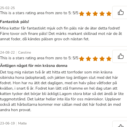
25-02-25
This is a stars rating area from zero to 5: 5/5
Fantastisk päls!
Mina katter får fantastiskt mjuk och fin päls när de äter detta fodret!
Färre tovor och finare päls! Det märks markant skillnad mot när de åt
annat foder, då kändes pälsen grov och nästan fet.
|
24-08-22
Caroline
This is a stars rating area from zero to 5: 5/5
Äntligen något för min kräsna donna
Det tog mig nästan två år att hitta ett torrfoder som min kräsna
sibiriska hona (adopterad), och jakten tog äntligen slut med det här
fodret. Hon har nu ätit det dagligen, med en halv påse våtfoder på
kvällen, i snart 6 år. Fodret kan lätt stå framme en hel dag utan att
katten tycker det börjar bli äckligt.Lagom stora bitar så det ändå är lite
tuggmotstånd. Det luktar heller inte illa för oss människor. Upplever
också att hårbollarna kommer mer sällan med det här fodret än med
andra hon provat.
|
23-06-19
Matte