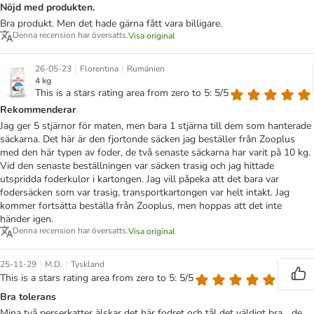
Nöjd med produkten.
Bra produkt. Men det hade gärna fått vara billigare.
Denna recension har översatts.
Visa original
|
|
26-05-23
Florentina
Rumänien
4 kg
This is a stars rating area from zero to 5: 5/5
Rekommenderar
Jag ger 5 stjärnor för maten, men bara 1 stjärna till dem som hanterade
säckarna. Det här är den fjortonde säcken jag beställer från Zooplus
med den här typen av foder, de två senaste säckarna har varit på 10 kg.
Vid den senaste beställningen var säcken trasig och jag hittade
utspridda foderkulor i kartongen. Jag vill påpeka att det bara var
fodersäcken som var trasig, transportkartongen var helt intakt. Jag
kommer fortsätta beställa från Zooplus, men hoppas att det inte
händer igen.
Denna recension har översatts.
Visa original
|
|
25-11-29
M.D.
Tyskland
This is a stars rating area from zero to 5: 5/5
Bra tolerans
Mina två perserkatter älskar det här fodret och tål det väldigt bra... de