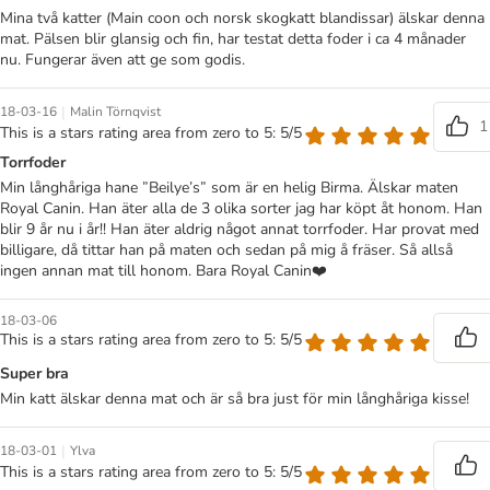
Mina två katter (Main coon och norsk skogkatt blandissar) älskar denna
mat. Pälsen blir glansig och fin, har testat detta foder i ca 4 månader
nu. Fungerar även att ge som godis.
|
18-03-16
Malin Törnqvist
1
This is a stars rating area from zero to 5: 5/5
Torrfoder
Min långhåriga hane ”Beilye’s” som är en helig Birma. Älskar maten
Royal Canin. Han äter alla de 3 olika sorter jag har köpt åt honom. Han
blir 9 år nu i år!! Han äter aldrig något annat torrfoder. Har provat med
billigare, då tittar han på maten och sedan på mig å fräser. Så allså
ingen annan mat till honom. Bara Royal Canin❤️
18-03-06
This is a stars rating area from zero to 5: 5/5
Super bra
Min katt älskar denna mat och är så bra just för min långhåriga kisse!
|
18-03-01
Ylva
This is a stars rating area from zero to 5: 5/5