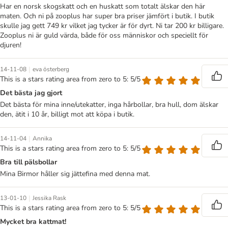
Har en norsk skogskatt och en huskatt som totalt älskar den här
maten. Och ni på zooplus har super bra priser jämfört i butik. I butik
skulle jag gett 749 kr vilket jag tycker är för dyrt. Ni tar 200 kr billigare.
Zooplus ni är guld värda, både för oss människor och speciellt för
djuren!
|
14-11-08
eva österberg
This is a stars rating area from zero to 5: 5/5
Det bästa jag gjort
Det bästa för mina inne/utekatter, inga hårbollar, bra hull, dom älskar
den, ätit i 10 år, billigt mot att köpa i butik.
|
14-11-04
Annika
This is a stars rating area from zero to 5: 5/5
Bra till pälsbollar
Mina Birmor håller sig jättefina med denna mat.
|
13-01-10
Jessika Rask
This is a stars rating area from zero to 5: 5/5
Mycket bra kattmat!