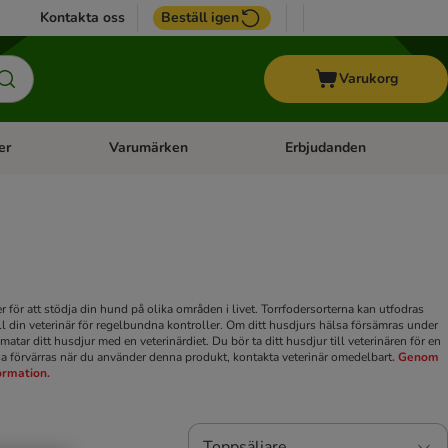
Kontakta oss
Beställ igen
Varukorg
er
Varumärken
Erbjudanden
menu: Häst
Open category menu: Veterinärfoder
Open category menu: Varum
 för att stödja din hund på olika områden i livet. Torrfodersorterna kan utfodras
l din veterinär för regelbundna kontroller. Om ditt husdjurs hälsa försämras under
atar ditt husdjur med en veterinärdiet. Du bör ta ditt husdjur till veterinären för en
sa förvärras när du använder denna produkt, kontakta veterinär omedelbart
. Genom
formation.
Toppsäljare