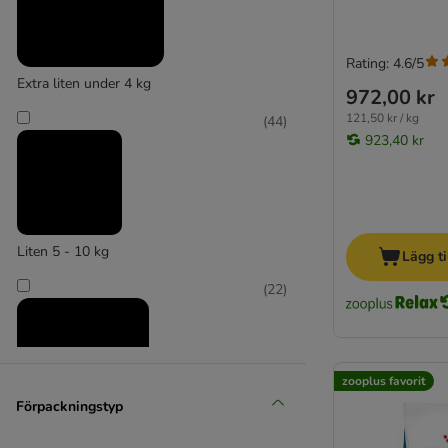
Rating: 4.6/5
Extra liten under 4 kg
972,00 kr
121,50 kr / kg
(
44
)
923,40 kr
Liten 5 - 10 kg
Lägg ti
(
22
)
zooplus favorit
Förpackningstyp
Medium 11 - 25 kg