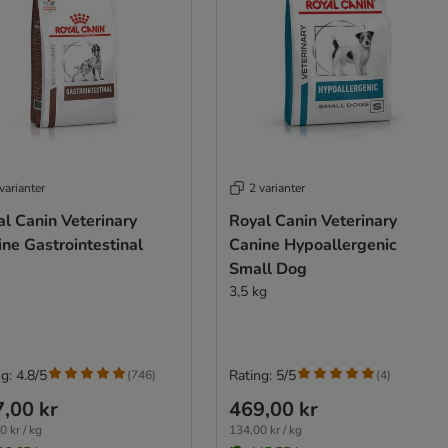
varianter
2 varianter
l Canin Veterinary
Royal Canin Veterinary
ne Gastrointestinal
Canine Hypoallergenic
Small Dog
3,5 kg
g: 4.8/5
Rating: 5/5
(
746
)
(
4
)
,00 kr
469,00 kr
0 kr / kg
134,00 kr / kg