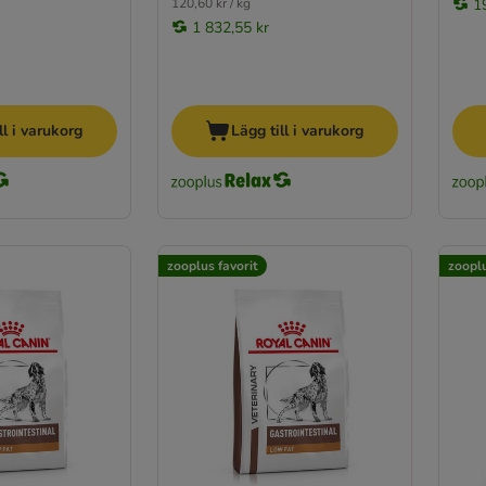
120,60 kr / kg
1
1 832,55 kr
ll i varukorg
Lägg till i varukorg
zooplus favorit
zooplu