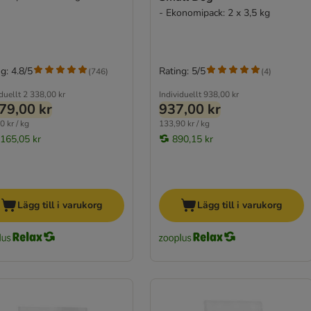
- Ekonomipack: 2 x 3,5 kg
g: 4.8/5
Rating: 5/5
(
746
)
(
4
)
duellt
2 338,00 kr
Individuellt
938,00 kr
79,00 kr
937,00 kr
0 kr / kg
133,90 kr / kg
 165,05 kr
890,15 kr
Lägg till i varukorg
Lägg till i varukorg