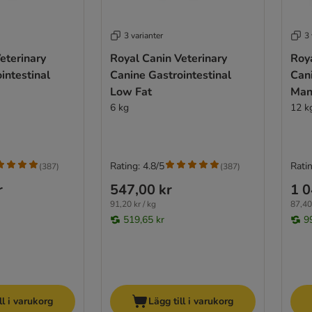
3 varianter
3 
eterinary
Royal Canin Veterinary
Roya
intestinal
Canine Gastrointestinal
Can
Low Fat
Man
6 kg
12 k
Rating: 4.8/5
Ratin
(
387
)
(
387
)
r
547,00 kr
1 0
91,20 kr / kg
87,40 
519,65 kr
9
ll i varukorg
Lägg till i varukorg