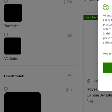
(
123
)
product items ha
Vi anv
zooplus favorit
kakor 
presta
Torrfoder
och fö
ändrin
(
2
)
person
syftet
Anpass
Våtfoder
Hundstorlek
3 varianter
Royal Canin V
(
21
)
Canine Anall
8 kg