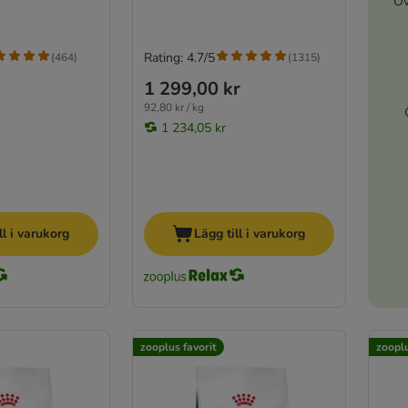
Öv
Rating: 4.7/5
(
464
)
(
1315
)
1 299,00 kr
92,80 kr / kg
1 234,05 kr
ll i varukorg
Lägg till i varukorg
zooplus favorit
zooplu