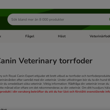
Sök
efter
produkter
k
Fågel
Häst
Veterinärfod
category menu: Smådjur
Open category menu: Fisk
Open category menu: Fågel
Open category 
anin Veterinary torrfoder
y och Royal Canin Expert erbjuder ett brett utbud av torrfoder och torrfoderprodukter
rinärvården efter samråd med din veterinär. Under utfodringen bör du ta din hund til
ör du omedelbart söka veterinär.
Viktig information: Rådfråga din veterinär innan du m
jätte månad eller oftare om det rekommenderas av din veterinär. Om ditt husdjurs häl
 produkt i din varukorg bekräftar du att du har läst och förstått ovanstående in
ultat