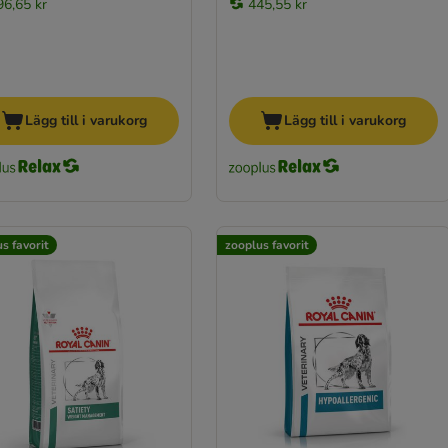
96,65 kr
445,55 kr
Lägg till i varukorg
Lägg till i varukorg
s favorit
zooplus favorit