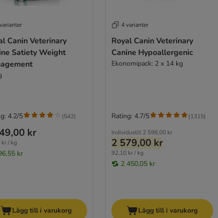
varianter
4 varianter
l Canin Veterinary
Royal Canin Veterinary
ine Satiety Weight
Canine Hypoallergenic
agement
Ekonomipack: 2 x 14 kg
g
g: 4.2/5
Rating: 4.7/5
(
542
)
(
1315
)
49,00 kr
Individuellt
2 598,00 kr
2 579,00 kr
kr / kg
96,55 kr
92,10 kr / kg
2 450,05 kr
Lägg till i varukorg
Lägg till i varukorg