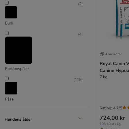
(
2
)
(
25
)
Burk
(
4
)
Stor 26 - 44 kg
4 varianter
(
17
)
Royal Canin V
Portionspåse
Canine Hypoa
7 kg
(
119
)
Påse
Rating: 4.7/5
Extra stor över 45 kg
724,00 kr
Hundens ålder
103,40 kr / kg