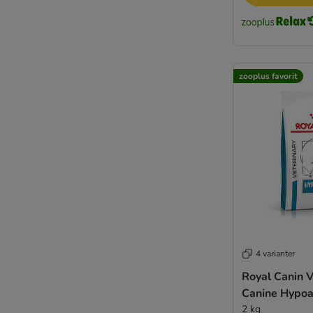
zooplus favorit
4 varianter
Royal Canin V
Canine Hypoa
2 kg