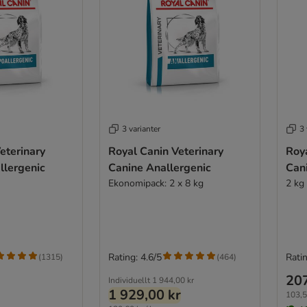
3 varianter
3 
eterinary
Royal Canin Veterinary
Roya
llergenic
Canine Anallergenic
Cani
Ekonomipack: 2 x 8 kg
2 kg
Rating: 4.6/5
Ratin
(
1315
)
(
464
)
207
Individuellt
1 944,00 kr
1 929,00 kr
103,5