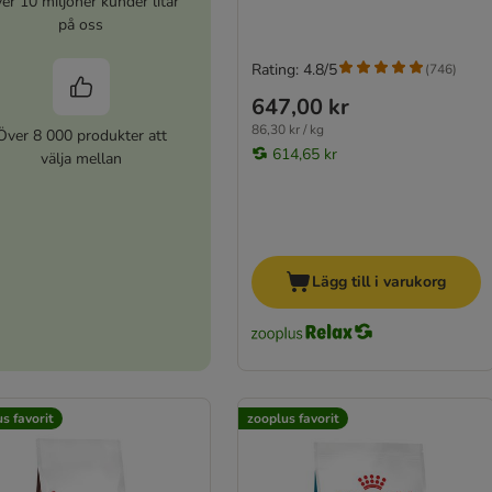
er 10 miljoner kunder litar
på oss
Rating: 4.8/5
(
746
)
647,00 kr
86,30 kr / kg
Över 8 000 produkter att
614,65 kr
välja mellan
Lägg till i varukorg
s favorit
zooplus favorit