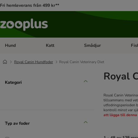
Fri hemleverans från 499 kr**
Hund
Katt
Smådjur
Fis
Open category menu: Hund
Open category menu: Katt
Open 
Royal Canin Hundfoder
Royal Canin Veterinary Diet
Royal C
Kategori
Royal Canin Veterinar
tillsammans med vete
utfodringsperioden b
kontroll minst var s
att lägga till denna
Typ av foder
1 - 48 av 125 res