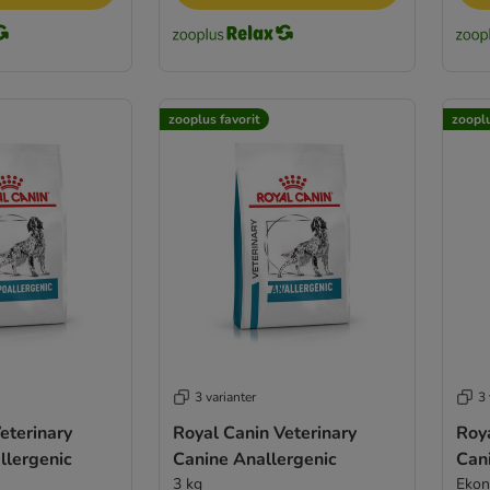
zooplus favorit
zooplu
3 varianter
3 
eterinary
Royal Canin Veterinary
Roya
llergenic
Canine Anallergenic
Cani
3 kg
Ekon