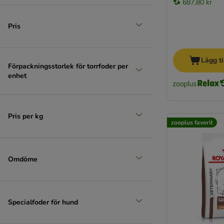
687,80 kr
Pris
Lägg ti
Förpackningsstorlek för torrfoder per
enhet
Pris per kg
zooplus favorit
Omdöme
Specialfoder för hund