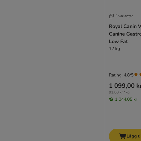
3 varianter
Royal Canin V
Canine Gastro
Low Fat
12 kg
Rating: 4.8/5
1 099,00 k
91,60 kr / kg
1 044,05 kr
Lägg ti