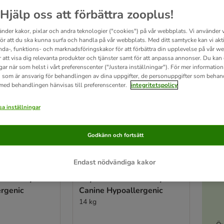
Hjälp oss att förbättra zooplus!
ve been changed
änder kakor, pixlar och andra teknologier ("cookies") på vår webbplats. Vi använder v
zooplus favorit
för att du ska kunna surfa och handla på vår webbplats. Med ditt samtycke kan vi akt
nda-, funktions- och marknadsföringskakor för att förbättra din upplevelse på vår w
r att visa dig relevanta produkter och tjänster samt för att anpassa annonser. Du kan
gar när som helst i vårt preferenscenter ("Justera inställningar"). För mer informatio
 som är ansvarig för behandlingen av dina uppgifter, de personuppgifter som behan
 med behandlingen hänvisas till preferenscenter.
integritetspolicy
a inställningar
Godkänn och fortsätt
Endast nödvändiga kakor
4 varianter
A
eterinary
Royal Canin Veterinary
ergenic
Canine Hypoallergenic
14 kg