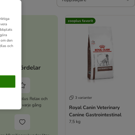
iktiga
zooplus favorit
ivera
ebbplats
 göra
n om den
dlas och
Dina fördelar
3 varianter
ktivera zooplus Relax och
spara 5% varje gång
Royal Canin Veterinary
Canine Gastrointestinal
7,5 kg