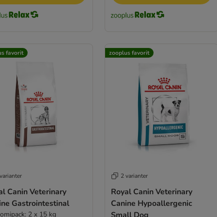
s favorit
zooplus favorit
varianter
2 varianter
l Canin Veterinary
Royal Canin Veterinary
ne Gastrointestinal
Canine Hypoallergenic
omipack: 2 x 15 kg
Small Dog