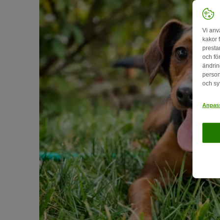
Vi anv
kakor 
presta
och fö
ändrin
person
och sy
Anpass