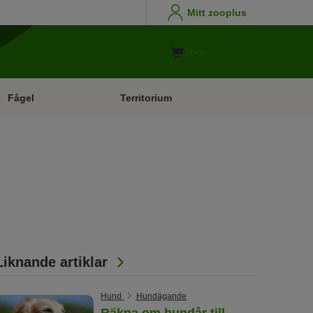
Mitt zooplus
Shop
Fågel
Territorium
Liknande artiklar
Hund
Hundägande
Räkna om hundår till