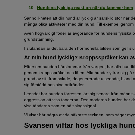
Hundens lyckliga reaktion när du kommer hem
Sannolikheten att din hund är lycklig är särskild stor när
många olika aktiviteter med din hund. Till exempel genom
Även högvärdigt foder är avgörande för hundens fysiska 
grundstämning.
I slutändan är det bara den hormonella bilden som ger slutl
Är min hund lycklig? Kroppsspråket kan av
Eftersom hunden härstammar från vargen, har alla hundli
genom kroppsspråket och läten. Alla hundar yttrar sig p
grund av sitt framavlade, degenererade utseende, bland a
sig förstådd hos sina artfränder.
Leendet har hunden förresten lärt sig senare från människ
aggression att visa tänderna. Den moderna hunden har doc
visa tänderna som en hälsningssignal.
Vi visar här några av de säkraste tecknen, som säger mycke
Svansen viftar hos lyckliga hun