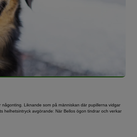
ver någonting. Liknande som på människan där pupillerna vidgar
gats helhetsintryck avgörande: När Bellos ögon tindrar och verkar