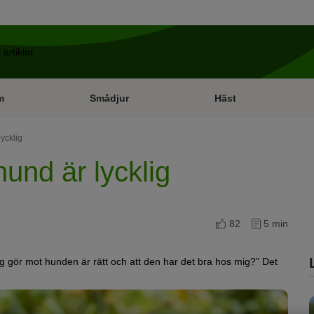
m
Smådjur
Häst
lycklig
hund är lycklig
82
5 min
 jag gör mot hunden är rätt och att den har det bra hos mig?” Det