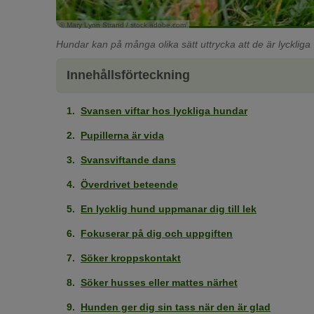
© Mary Lynn Strand / stock.adobe.com
Hundar kan på många olika sätt uttrycka att de är lyckliga
Innehållsförteckning
Svansen viftar hos lyckliga hundar
Pupillerna är vida
Svansviftande dans
Överdrivet beteende
En lycklig hund uppmanar dig till lek
Fokuserar på dig och uppgiften
Söker kroppskontakt
Söker husses eller mattes närhet
Hunden ger dig sin tass när den är glad