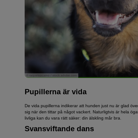
© raquelvizcaino / stock.adobe.com
Pupillerna är vida
De vida pupillerna indikerar att hunden just nu är glad ö
sig när den tittar på något vackert. Naturligtvis är hela ö
livliga kan du vara rätt säker: din älskling mår bra.
Svansviftande dans