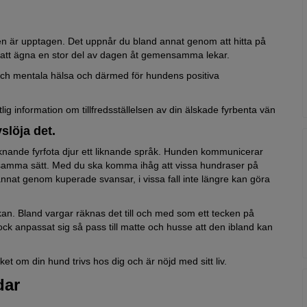
 den är upptagen. Det uppnår du bland annat genom att hitta på
 att ägna en stor del av dagen åt gemensamma lekar.
och mentala hälsa och därmed för hundens positiva
ig information om tillfredsställelsen av din älskade fyrbenta vän
slöja det.
knande fyrfota djur ett liknande språk. Hunden kommunicerar
å samma sätt. Med du ska komma ihåg att vissa hundraser på
nnat genom kuperade svansar, i vissa fall inte längre kan göra
an. Bland vargar räknas det till och med som ett tecken på
k anpassat sig så pass till matte och husse att den ibland kan
t om din hund trivs hos dig och är nöjd med sitt liv.
dar