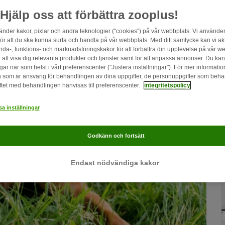
Hjälp oss att förbättra zooplus!
änder kakor, pixlar och andra teknologier ("cookies") på vår webbplats. Vi använder
för att du ska kunna surfa och handla på vår webbplats. Med ditt samtycke kan vi ak
nda-, funktions- och marknadsföringskakor för att förbättra din upplevelse på vår w
r att visa dig relevanta produkter och tjänster samt för att anpassa annonser. Du ka
gar när som helst i vårt preferenscenter ("Justera inställningar"). För mer informati
 som är ansvarig för behandlingen av dina uppgifter, de personuppgifter som beh
ftet med behandlingen hänvisas till preferenscenter.
integritetspolicy
a inställningar
Godkänn och fortsätt
Endast nödvändiga kakor