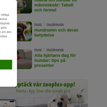
människoår: Tabell
och formel
 viktiga
tivera
ebbplats
Hund
Hundägande
n göra
Hundnamn och deras
on om den
betydelse
andlas
Hund
Hundägande
Alla hjärtans dag för
hundar: tips på
presenter