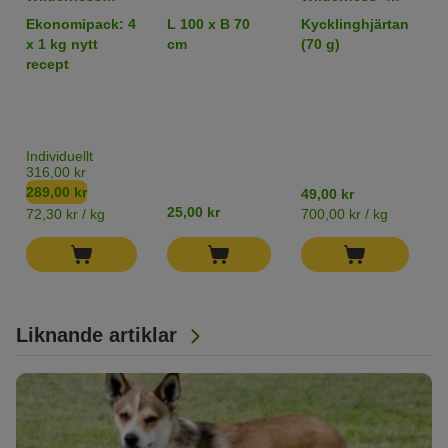
Adult "Blue
RAW Snacks
W
Ekonomipack: 4
L 100 x B 70
Kycklinghjärtan
6
River" Lax
v
x 1 kg nytt
cm
(70 g)
b
(Bästsäljare)
recept
M
(
&
B
P
Individuellt
T
316,00 kr
289,00 kr
49,00 kr
1
25,00 kr
72,30 kr / kg
700,00 kr / kg
7
Liknande artiklar