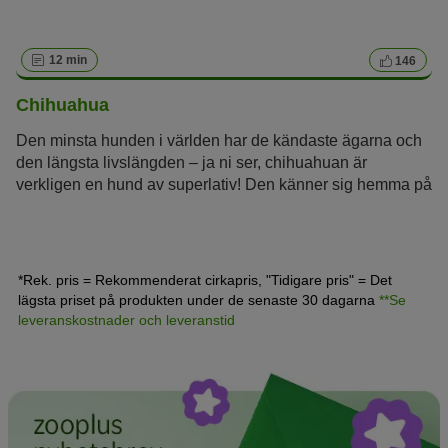
12 min
146
Chihuahua
Den minsta hunden i världen har de kändaste ägarna och
den längsta livslängden – ja ni ser, chihuahuan är
verkligen en hund av superlativ! Den känner sig hemma på
de stora scenerna, i handväskor som bärs av topstars som
Madonna, Britney Spears eller Paris Hilton. Ändå är den
mexikanska hunden chihuahua så mycket mer än bara en
lyxhund.
*Rek. pris = Rekommenderat cirkapris, "Tidigare pris" = Det
lägsta priset på produkten under de senaste 30 dagarna
**Se
leveranskostnader och leveranstid