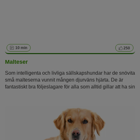
10 min
250
Malteser
Som intelligenta och livliga sällskapshundar har de snövita
små malteserna vunnit mången djurväns hjärta. De är
fantastiskt bra följeslagare för alla som alltid gillar att ha sin
fyrbenta vän omkring sig och som gillar att ta hand om
deras silkeslena päls.