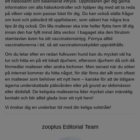
ett hälsosamt och balanserat intryck. Uppfödaren ger dig gärna
information om alla hälsokontroller och hjälper dig med att ta reda
på vilken valp som passar bäst för dig. Du kan också ställa frågor
om kost och pälsvård till uppfödaren, som säkert har några bra
tips åt dig också. Din lilla malteser ska inte heller flytta hem till dig
innan den har fyllt minst åtta veckor. I bagaget ska den förutom
stamtavlan även ha sitt vaccinationsintyg. Förnya alltid
vaccinationerna i tid, så att vaccinationsskyddet upprätthålls.
Om du letar efter en redan fullvuxen hund kan du mycket väl ha
tur och hitta en på ett lokalt djurhem, eftersom djurhem då och då
förmedlar malteser eller andra bichoner. Men senast när du söker
på internet kommer du hitta något, för där finns det allt som oftast
en malteser som behöver ett nytt hem – kanske för att de tidigare
ägarna underskattade pälsvården eller på grund av skilsmässor
eller dödsfall. De kelsjuka malteserna lider mycket utan mänsklig
kontakt och blir alltid glada över ett nytt hem!
Vi önskar dig en underbar tid med din keliga solstråle!
zooplus Editorial Team