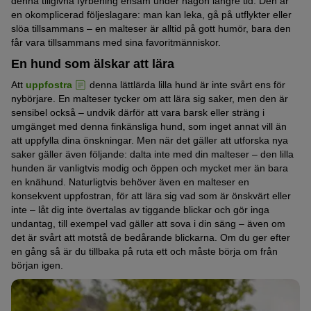
denna tillgivna fyrbening ensam under någon längre tid. Den är
en okomplicerad följeslagare: man kan leka, gå på utflykter eller
slöa tillsammans – en malteser är alltid på gott humör, bara den
får vara tillsammans med sina favoritmänniskor.
En hund som älskar att lära
Att
uppfostra
denna lättlärda lilla hund är inte svårt ens för
nybörjare. En malteser tycker om att lära sig saker, men den är
sensibel också – undvik därför att vara barsk eller sträng i
umgänget med denna finkänsliga hund, som inget annat vill än
att uppfylla dina önskningar. Men när det gäller att utforska nya
saker gäller även följande: dalta inte med din malteser – den lilla
hunden är vanligtvis modig och öppen och mycket mer än bara
en knähund. Naturligtvis behöver även en malteser en
konsekvent uppfostran, för att lära sig vad som är önskvärt eller
inte – låt dig inte övertalas av tiggande blickar och gör inga
undantag, till exempel vad gäller att sova i din säng – även om
det är svårt att motstå de bedårande blickarna. Om du ger efter
en gång så är du tillbaka på ruta ett och måste börja om från
början igen.