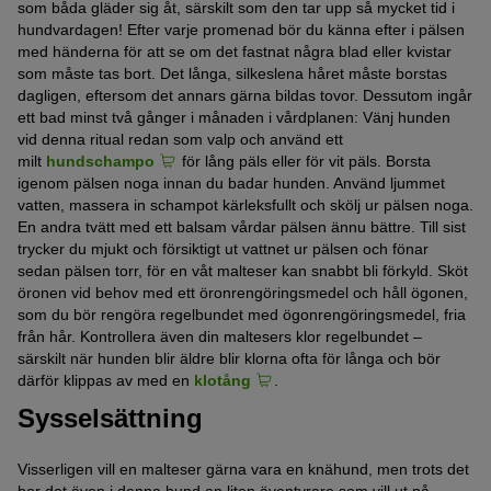
som båda gläder sig åt, särskilt som den tar upp så mycket tid i
hundvardagen! Efter varje promenad bör du känna efter i pälsen
med händerna för att se om det fastnat några blad eller kvistar
som måste tas bort. Det långa, silkeslena håret måste borstas
dagligen, eftersom det annars gärna bildas tovor. Dessutom ingår
ett bad minst två gånger i månaden i vårdplanen: Vänj hunden
vid denna ritual redan som valp och använd ett
milt
hundschampo
för lång päls eller för vit päls. Borsta
igenom pälsen noga innan du badar hunden. Använd ljummet
vatten, massera in schampot kärleksfullt och skölj ur pälsen noga.
En andra tvätt med ett balsam vårdar pälsen ännu bättre. Till sist
trycker du mjukt och försiktigt ut vattnet ur pälsen och fönar
sedan pälsen torr, för en våt malteser kan snabbt bli förkyld. Sköt
öronen vid behov med ett öronrengöringsmedel och håll ögonen,
som du bör rengöra regelbundet med ögonrengöringsmedel, fria
från hår. Kontrollera även din maltesers klor regelbundet –
särskilt när hunden blir äldre blir klorna ofta för långa och bör
därför klippas av med en
klotång
.
Sysselsättning
Visserligen vill en malteser gärna vara en knähund, men trots det
bor det även i denna hund en liten äventyrare som vill ut på