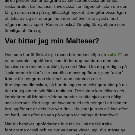
till en person och är på grund av sin storlek också utmärkta
reskamrater. En malteser trivs också i en lägenhet i stan om den
får gå ut och röra på sig tillräckligt mycket. Den gillar visserligen
att leka av sig sin energi, men den behöver inte syssla med
någon intensiv sport. Rasen är också lämplig för nybörjare som
är villiga att lära sig.
Var hittar jag min Malteser?
Den som har förälskat sig i rasen bör endast köpa en
valp
av
en ansvarsfull uppfödare, som föder upp hundarna med stor
kunskap om rasens karaktär, typ och hälsa. Om du ger dig in på
”oplanerade kullar” eller oseriösa massuppfödare, som ”avlar”
främst för pengarnas skull och utan stamtavla eller
föreningsmedlemskap, så har du inga som helst garantier på att
det rör sig om en tvättäkta malteser. Dessutom kan hälsan och
karaktären bli lidande: sådana hundar är ofta sjuka och dåligt
socialiserade. Kort sagt: att investera tid och pengar i att hitta en
bra uppfödare är definitivt värt det – du letar ju trots allt inte efter
ett fynd, utan efter en vän på vägen för många år framöver!
När du besöker uppfödarens hus får du i bästa fall träffa
föräldrarna också och se hur valparna växer upp. Alla måste ge