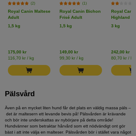
(2)
(1)
(
Royal Canin Maltese
Royal Canin Bichon
Royal Cani
Adult
Frisé Adult
Highland W
Terrier Adul
1,5 kg
1,5 kg
3 kg
175,00 kr
149,00 kr
242,00 kr
116,70 kr / kg
99,30 kr / kg
80,70 kr / kg
Pälsvård
Även på en mycket liten hund får det plats en väldig massa päls –
det är maltesern ett levande bevis på! Pälsvården är krävande
och bör inte underskattas av nybörjare på detta område!
Hundvänner som betraktar hårvård som ett nödvändigt ont gör
bäst i att inte välja en malteser. Pälsvården bör i stället vara något