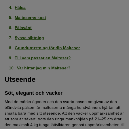
Hälsa
Malteserns kost
Pälsvård
Sysselsättning
Grundutrustning för din Malteser
Till vem passar en Malteser?
Var hittar jag min Malteser?
Utseende
Söt, elegant och vacker
Med de mörka ögonen och den svarta nosen omgivna av den
bländvita pälsen får malteserna många hundvänners hjärtan att
smälta bara med sitt utseende. Att den väcker uppmärksamhet är
ett som är säkert: trots den ringa mankhöjden på 21–25 cm drar
den maximalt 4 kg tunga lättviktaren genast uppmärksamheten till