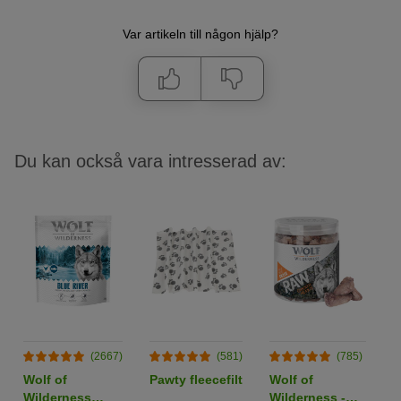
Var artikeln till någon hjälp?
Du kan också vara intresserad av:
(2667)
(581)
(785)
Wolf of
Pawty fleecefilt
Wolf of
B
Wilderness
Wilderness -
W