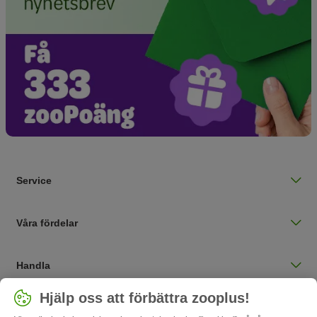
Service
Våra fördelar
Handla
Välj land
Hjälp oss att förbättra zooplus!