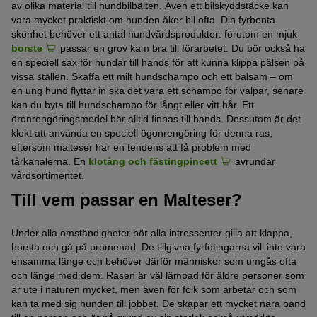
av olika material till hundbilbälten. Även ett bilskyddstäcke kan
vara mycket praktiskt om hunden åker bil ofta. Din fyrbenta
skönhet behöver ett antal hundvårdsprodukter: förutom en mjuk
borste
passar en grov kam bra till förarbetet. Du bör också ha
en speciell sax för hundar till hands för att kunna klippa pälsen på
vissa ställen. Skaffa ett milt hundschampo och ett balsam – om
en ung hund flyttar in ska det vara ett schampo för valpar, senare
kan du byta till hundschampo för långt eller vitt hår. Ett
öronrengöringsmedel bör alltid finnas till hands. Dessutom är det
klokt att använda en speciell ögonrengöring för denna ras,
eftersom malteser har en tendens att få problem med
tårkanalerna. En
klotång och fästingpincett
avrundar
vårdsortimentet.
Till vem passar en Malteser?
Under alla omständigheter bör alla intressenter gilla att klappa,
borsta och gå på promenad. De tillgivna fyrfotingarna vill inte vara
ensamma länge och behöver därför människor som umgås ofta
och länge med dem. Rasen är väl lämpad för äldre personer som
är ute i naturen mycket, men även för folk som arbetar och som
kan ta med sig hunden till jobbet. De skapar ett mycket nära band