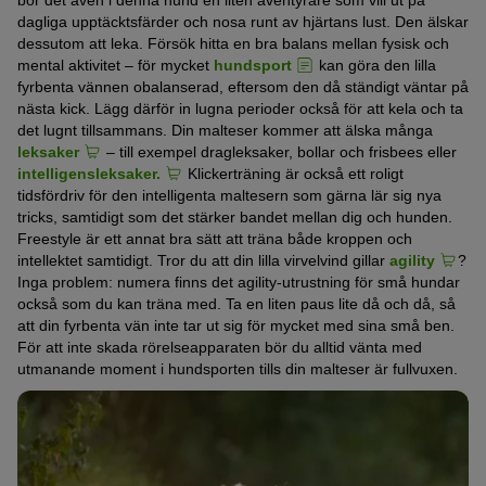
dagliga upptäcktsfärder och nosa runt av hjärtans lust. Den älskar
dessutom att leka. Försök hitta en bra balans mellan fysisk och
mental aktivitet – för mycket
hundsport
kan göra den lilla
fyrbenta vännen obalanserad, eftersom den då ständigt väntar på
nästa kick. Lägg därför in lugna perioder också för att kela och ta
det lugnt tillsammans. Din malteser kommer att älska många
leksaker
– till exempel dragleksaker, bollar och frisbees eller
intelligensleksaker.
Klickerträning är också ett roligt
tidsfördriv för den intelligenta maltesern som gärna lär sig nya
tricks, samtidigt som det stärker bandet mellan dig och hunden.
Freestyle är ett annat bra sätt att träna både kroppen och
intellektet samtidigt. Tror du att din lilla virvelvind gillar
agility
?
Inga problem: numera finns det agility-utrustning för små hundar
också som du kan träna med. Ta en liten paus lite då och då, så
att din fyrbenta vän inte tar ut sig för mycket med sina små ben.
För att inte skada rörelseapparaten bör du alltid vänta med
utmanande moment i hundsporten tills din malteser är fullvuxen.