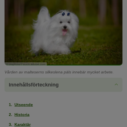
© otsphoto / stock.adobe.com
Vården av malteserns silkeslena päls innebär mycket arbete.
Innehållsförteckning
Utseende
Historia
Karaktär