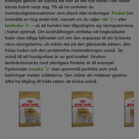
exempel genom att blanda lite mer av det nya fodret i det redan
kända fodret varje dag. På så vis undviker du
överkänslighetsreaktioner som diarré eller kräkningar.
Fodret
bör
innehålla en hög andel kött, oavsett om du väljer
våt
– eller
torrfoder
– så att hunden kan tillgodogöra sig näringsämnena
i fodret optimalt. Om kosthållningen omfattar ett högkvalitativt
foder utan billiga fyllmedel och om den anpassas till din fyrbenta
väns näringsbehov, så märks det på den glänsande pälsen, den
friska huden och den problemfria matsmältningen också. Se
också till att hundgodiset är av god kvalitet: förutom
tandvårdssnacks med ytterligare fördelar är till exempel
frystorkade
snacks
utan spannmål perfekta som små
belöningar mellan måltiderna. Sen måste din malteser givetvis
alltid ha tillgång till friskt vatten att dricka också.