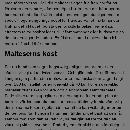
med tårkanalerna. Håll din maltesers ögon fria från hår för att
förhindra det senare, eftersom ögat blir irriterat om hårtopparna
hamnar i ögat ofta. Tvätta helst hundens ögon dagligen med ett
speciellt ögonrengöringsmedel för hundar. För att hålla hunden
frisk är det viktigt att borsta den praktfulla pälsen varje dag,
eftersom tovor snabbt leder till inflammationer eller hudsvamp på
den underliggande huden. En frisk och sund malteser kan bli
mellan 14 och 16 år gammal.
Malteserns kost
För en hund som väger högst 4 kg enligt standarden är det
särskilt viktigt att undvika övervikt. Och glöm inte: 2 kg för mycket
kring midjan på hunden motsvarar en människa som väger långt
över 100 kg i stället för en idealvikt på 70 kg! För en överviktig
malteser ökar risken för led- och hjärtproblem samt diabetes.
Fodertillverkarens uppgifter om den dagliga fodermängden är
bara riktvärden som du måste anpassa till din fyrbenta vän. Väg
din vuxna malteser regelbundet, så att du kan vidta åtgärder om
det behövs. När hunden flyttar hem till dig är det bäst att den får
samma mat som den är van vid, så det går lättare för den att
vänja sig vid sitt nya hem. Foderbyten bör alltid göras försiktigt, till