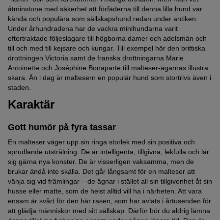
åtminstone med säkerhet att förfäderna till denna lilla hund var
kända och populära som sällskapshund redan under antiken.
Under århundradena har de vackra minihundarna varit
eftertraktade följeslagare till högborna damer och adelsmän och
till och med till kejsare och kungar. Till exempel hör den brittiska
drottningen Victoria samt de franska drottningarna Marie
Antoinette och Joséphine Bonaparte till malteser-ägarnas illustra
skara. Än i dag är maltesern en populär hund som stortrivs även i
staden.
Karaktär
Gott humör på fyra tassar
En malteser väger upp sin ringa storlek med sin positiva och
sprudlande utstrålning. De är intelligenta, tillgivna, lekfulla och lär
sig gärna nya konster. De är visserligen vaksamma, men de
brukar ändå inte skälla. Det går långsamt för en malteser att
vänja sig vid främlingar – de ägnar i stället all sin tillgivenhet åt sin
husse eller matte, som de helst alltid vill ha i närheten. Att vara
ensam är svårt för den här rasen, som har avlats i årtusenden för
att glädja människor med sitt sällskap. Därför bör du aldrig lämna