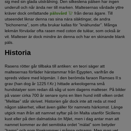
sig med sin glada utstrålning. Den silkeslena pälsen har ingen
underull och når ända ner till marken. Maltesernas vårdade yttre
kräver dock omfattande
pälsvård
från deras ägare. Till
utseendet liknar denna ras sina nära släktingar, de andra
”bichonerna”, som ofta brukar kallas för ”knähundar”. Många
lekmän förväxlar ofta rasen med coton de tuléar, som också är
vit. Malteser är dock mindre än denna och har en skinande blank
päls.
Historia
Rasens rötter går tillbaka till antiken: en teori säger att
maltesernas förfäder härstammar från Egypten, varifrån de
spreds vidare med köpmän. I den berömda faraon Ramses II:s
grav (han dog år 1225 f.Kr.) hittade arkeologerna små
hundstatyer som redan då såg ut som dagens malteser. På bilder
på vaser cirka 700 år senare syns en liten hund intill vilken ordet
”Melitae” står skrivet. Historien går dock inte att reda ut med
någon säkerhet, vilket även gäller för namnets härkomst. Länge
utgick man ifrån att namnet syftar på ön Malta utanför Siciliens
kust eller på den dalmatiska ön Mjlet, men i dag antar man att
namnet kommer av det semitiska ordet ”màlat” som betyder
”hamn” och som förekommer i många ortnamn. Men man vet