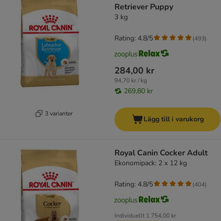
Retriever Puppy
3 kg
Rating: 4.8/5
(
493
)
284,00 kr
94,70 kr / kg
269,80 kr
3 varianter
Lägg till i varukorg
Royal Canin Cocker Adult
Ekonomipack: 2 x 12 kg
Rating: 4.8/5
(
404
)
Individuellt
1 754,00 kr