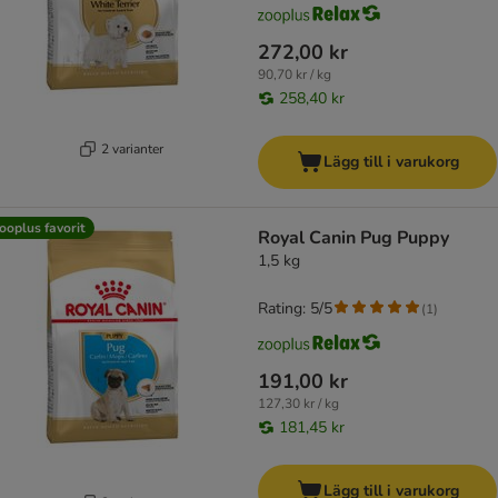
272,00 kr
90,70 kr / kg
258,40 kr
2 varianter
Lägg till i varukorg
ooplus favorit
Royal Canin Pug Puppy
1,5 kg
Rating: 5/5
(
1
)
191,00 kr
127,30 kr / kg
181,45 kr
Lägg till i varukorg