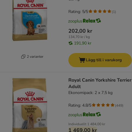
Rating: 5/5
(
1
)
202,00 kr
134,70 kr / kg
191,90 kr
2 varianter
Lägg till i varukorg
Royal Canin Yorkshire Terrier
Adult
Ekonomipack: 2 x 7,5 kg
Rating: 4.8/5
(
449
)
Individuellt
1 484,00 kr
1 469,00 kr