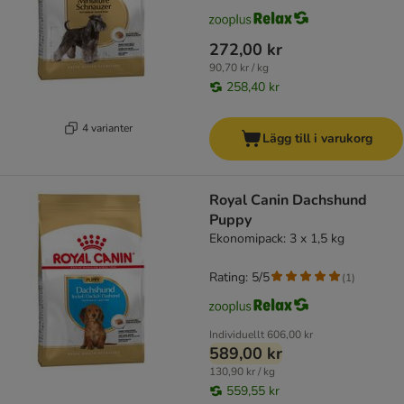
272,00 kr
90,70 kr / kg
258,40 kr
4 varianter
Lägg till i varukorg
Royal Canin Dachshund
Puppy
Ekonomipack: 3 x 1,5 kg
Rating: 5/5
(
1
)
Individuellt
606,00 kr
589,00 kr
130,90 kr / kg
559,55 kr