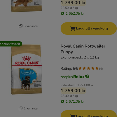
1 739,00 kr
72,50 kr / kg
1 652,05 kr
3 varianter
Lägg till i varukorg
ooplus favorit
Royal Canin Rottweiler
Puppy
Ekonomipack: 2 x 12 kg
Rating: 5/5
(
4
)
Individuellt
1 774,00 kr
1 759,00 kr
73,30 kr / kg
1 671,05 kr
2 varianter
Lägg till i varukorg