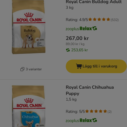
Royal Canin Bulldog Adult
3 kg
Rating: 4.9/5
(
532
)
267,00 kr
89,00 kr / kg
253,65 kr
Lägg till i varukorg
3 varianter
Royal Canin Chihuahua
Puppy
1,5 kg
Rating: 5/5
(
2
)