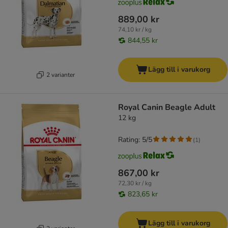
889,00 kr
74,10 kr / kg
844,55 kr
Lägg till i varukorg
2 varianter
Royal Canin Beagle Adult
12 kg
Rating: 5/5
(
1
)
867,00 kr
72,30 kr / kg
823,65 kr
Lägg till i varukorg