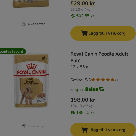
529,00 kr
88,20 kr / kg
502,55 kr
4 varianter
Lägg till i varukorg
ooplus favorit
Royal Canin Poodle Adult
Paté
12 x 85 g
Rating: 5/5
(
1
)
198,00 kr
194,10 kr / kg
188,10 kr
3 varianter
Lägg till i varukorg