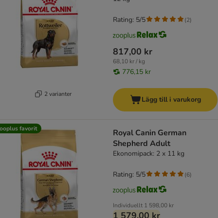
Rating: 5/5
(
2
)
817,00 kr
68,10 kr / kg
776,15 kr
2 varianter
Lägg till i varukorg
ooplus favorit
Royal Canin German
Shepherd Adult
Ekonomipack: 2 x 11 kg
Rating: 5/5
(
6
)
Individuellt
1 598,00 kr
1 579,00 kr