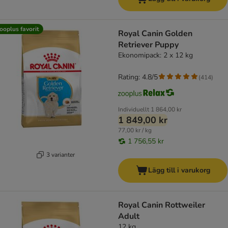
ooplus favorit
Royal Canin Golden
Retriever Puppy
Ekonomipack: 2 x 12 kg
Rating: 4.8/5
(
414
)
Individuellt
1 864,00 kr
1 849,00 kr
77,00 kr / kg
1 756,55 kr
3 varianter
Lägg till i varukorg
Royal Canin Rottweiler
Adult
12 kg