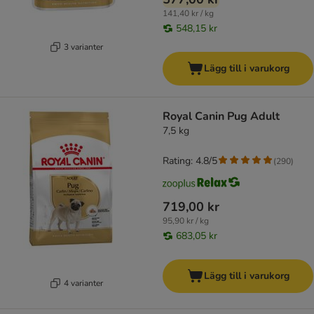
141,40 kr / kg
548,15 kr
3 varianter
Lägg till i varukorg
Royal Canin Pug Adult
7,5 kg
Rating: 4.8/5
(
290
)
719,00 kr
95,90 kr / kg
683,05 kr
Lägg till i varukorg
4 varianter