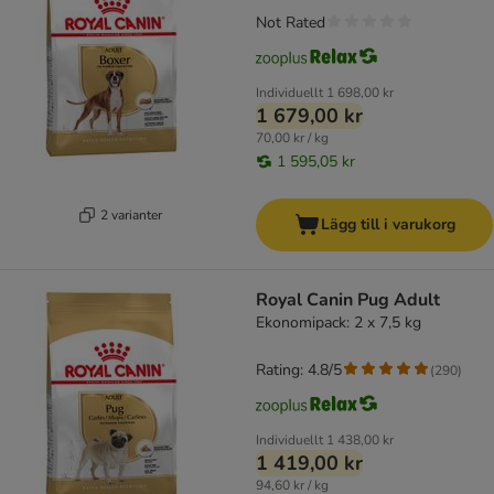
Not Rated
Individuellt
1 698,00 kr
1 679,00 kr
70,00 kr / kg
1 595,05 kr
2 varianter
Lägg till i varukorg
Royal Canin Pug Adult
Ekonomipack: 2 x 7,5 kg
Rating: 4.8/5
(
290
)
Individuellt
1 438,00 kr
1 419,00 kr
94,60 kr / kg