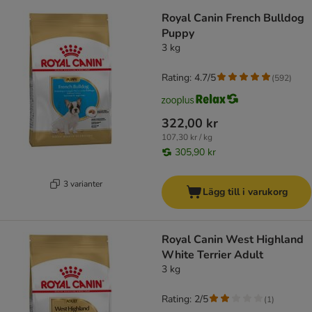
Royal Canin French Bulldog
Puppy
3 kg
Rating: 4.7/5
(
592
)
322,00 kr
107,30 kr / kg
305,90 kr
3 varianter
Lägg till i varukorg
Royal Canin West Highland
White Terrier Adult
3 kg
Rating: 2/5
(
1
)