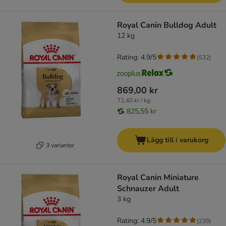
Royal Canin Bulldog Adult
12 kg
Rating: 4.9/5
(
532
)
869,00 kr
72,40 kr / kg
825,55 kr
Lägg till i varukorg
3 varianter
Royal Canin Miniature
Schnauzer Adult
3 kg
Rating: 4.9/5
(
239
)