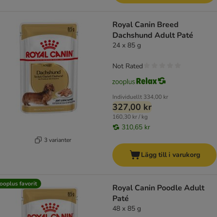
Royal Canin Breed
Dachshund Adult Paté
24 x 85 g
Not Rated
Individuellt
334,00 kr
327,00 kr
160,30 kr / kg
310,65 kr
3 varianter
Lägg till i varukorg
ooplus favorit
Royal Canin Poodle Adult
Paté
48 x 85 g