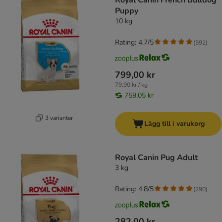
Royal Canin French Bulldog
Puppy
10 kg
Rating: 4.7/5
(
592
)
799,00 kr
79,90 kr / kg
759,05 kr
3 varianter
Lägg till i varukorg
Royal Canin Pug Adult
3 kg
Rating: 4.8/5
(
290
)
282,00 kr