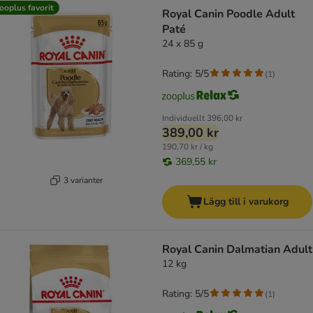
ooplus favorit
Royal Canin Poodle Adult
Paté
24 x 85 g
Rating: 5/5
(
1
)
Individuellt
396,00 kr
389,00 kr
190,70 kr / kg
369,55 kr
3 varianter
Lägg till i varukorg
Royal Canin Dalmatian Adult
12 kg
Rating: 5/5
(
1
)