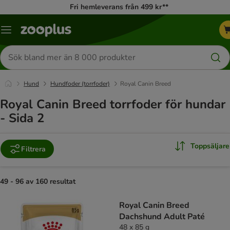
Fri hemleverans från 499 kr**
Katalogmeny
Sök
efter
produkter
Hund
Hundfoder (torrfoder)
Royal Canin Breed
Royal Canin Breed torrfoder för hundar
- Sida 2
Toppsäljare
Filtrera
49 - 96 av 160 resultat
product items have been changed
Royal Canin Breed
Dachshund Adult Paté
48 x 85 g