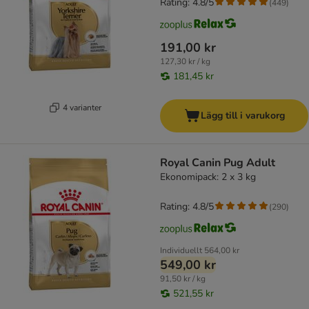
Rating: 4.8/5
(
449
)
191,00 kr
127,30 kr / kg
181,45 kr
4 varianter
Lägg till i varukorg
Royal Canin Pug Adult
Ekonomipack: 2 x 3 kg
Rating: 4.8/5
(
290
)
Individuellt
564,00 kr
549,00 kr
91,50 kr / kg
521,55 kr