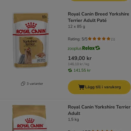
Royal Canin Breed Yorkshire
Terrier Adult Paté
12 x 85 g
Rating: 5/5
(
1
)
149,00 kr
146,10 kr / kg
141,55 kr
3 varianter
Lägg till i varukorg
Royal Canin Yorkshire Terrier
Adult
1,5 kg