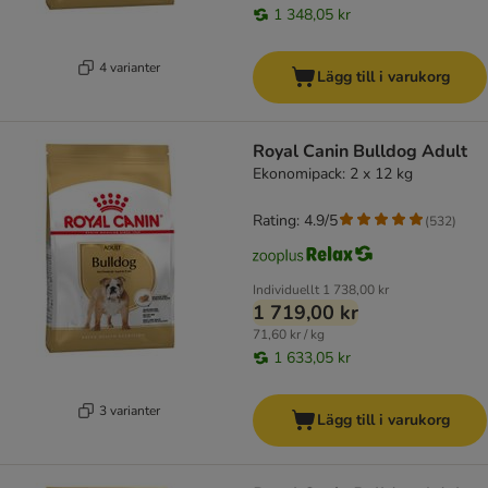
1 348,05 kr
4 varianter
Lägg till i varukorg
Royal Canin Bulldog Adult
Ekonomipack: 2 x 12 kg
Rating: 4.9/5
(
532
)
Individuellt
1 738,00 kr
1 719,00 kr
71,60 kr / kg
1 633,05 kr
3 varianter
Lägg till i varukorg