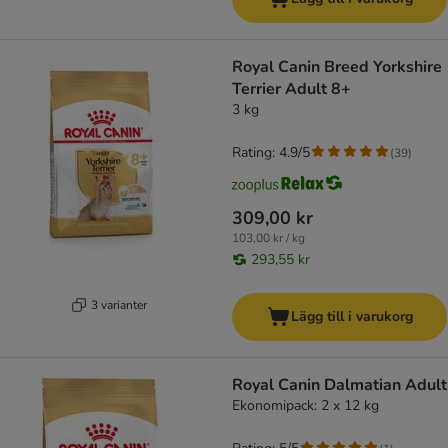
Royal Canin Breed Yorkshire
Terrier Adult 8+
3 kg
Rating: 4.9/5
(
39
)
309,00 kr
103,00 kr / kg
293,55 kr
3 varianter
Lägg till i varukorg
Royal Canin Dalmatian Adult
Ekonomipack: 2 x 12 kg