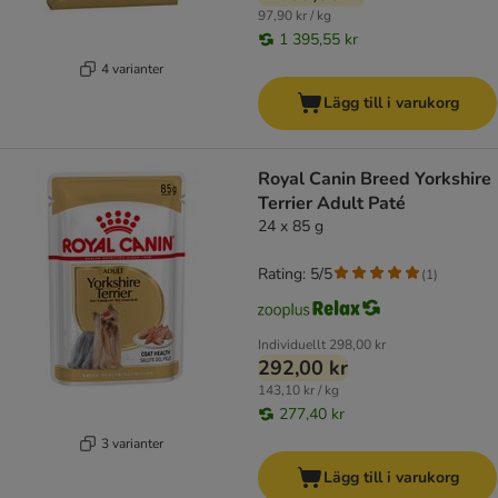
97,90 kr / kg
1 395,55 kr
4 varianter
Lägg till i varukorg
Royal Canin Breed Yorkshire
Terrier Adult Paté
24 x 85 g
Rating: 5/5
(
1
)
Individuellt
298,00 kr
292,00 kr
143,10 kr / kg
277,40 kr
3 varianter
Lägg till i varukorg