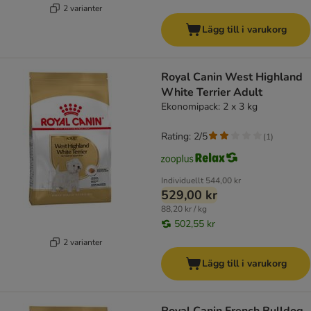
2 varianter
Lägg till i varukorg
Royal Canin West Highland
White Terrier Adult
Ekonomipack: 2 x 3 kg
Rating: 2/5
(
1
)
Individuellt
544,00 kr
529,00 kr
88,20 kr / kg
502,55 kr
2 varianter
Lägg till i varukorg