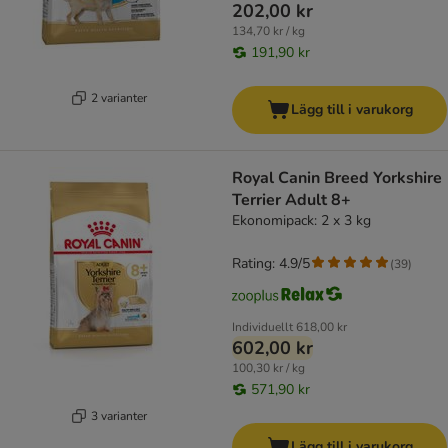
202,00 kr
134,70 kr / kg
191,90 kr
2 varianter
Lägg till i varukorg
Royal Canin Breed Yorkshire
Terrier Adult 8+
Ekonomipack: 2 x 3 kg
Rating: 4.9/5
(
39
)
Individuellt
618,00 kr
602,00 kr
100,30 kr / kg
571,90 kr
3 varianter
Lägg till i varukorg