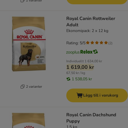
2 varianter
Royal Canin Rottweiler
Adult
Ekonomipack: 2 x 12 kg
Rating: 5/5
(
2
)
Individuellt
1 634,00 kr
1 619,00 kr
67,50 kr / kg
1 538,05 kr
2 varianter
Lägg till i varukorg
Royal Canin Dachshund
Puppy
1,5 kg