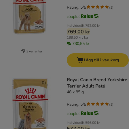
Rating: 5/5
(
1
)
Individuellt
792,00 kr
769,00 kr
188,50 kr / kg
730,55 kr
3 varianter
Lägg till i varukorg
Royal Canin Breed Yorkshire
Terrier Adult Paté
48 x 85 g
Rating: 5/5
(
1
)
Individuellt
596,00 kr
577,00 kr